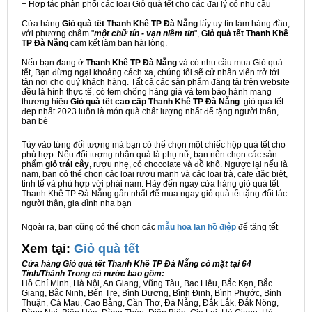
+ Hợp tác phân phối các loại Giỏ quà tết cho các đại lý có nhu cầu
Cửa hàng
Giỏ quà tết Thanh Khê TP Đà Nẵng
lấy uy tín làm hàng đầu,
với phương châm "
một chữ tín - vạn niềm tin
",
Giỏ quà tết Thanh Khê
TP Đà Nẵng
cam kết làm bạn hài lòng.
Nếu bạn đang ở
Thanh Khê TP Đà Nẵng
và có nhu cầu mua Giỏ quà
tết, Bạn đừng ngại khoảng cách xa, chúng tôi sẽ cử nhân viên trở tới
tận nơi cho quý khách hàng. Tất cả các sản phẩm đăng tải trên website
đều là hình thực tế, có tem chống hàng giả và tem bảo hành mang
thương hiệu
Giỏ quà tết cao cấp Thanh Khê TP Đà Nẵng
. giỏ quà tết
đẹp nhất 2023 luôn là món quà chất lượng nhất để tặng người thân,
bạn bè
Tùy vào từng đối tượng mà bạn có thể chọn một chiếc hộp quà tết cho
phù hợp. Nếu đối tượng nhận quà là phụ nữ, bạn nên chọn các sản
phẩm
giỏ trái cây
, rượu nhẹ, có chocolate và đồ khô. Ngược lại nếu là
nam, bạn có thể chọn các loại rượu mạnh và các loại trà, cafe đặc biệt,
tinh tế và phù hợp với phái nam. Hãy đến ngay cửa hàng giỏ quà tết
Thanh Khê TP Đà Nẵng gần nhất để mua ngay giỏ quà tết tặng đối tác
người thân, gia đình nha bạn
Ngoài ra, bạn cũng có thể chọn các
mẫu hoa lan hồ điệp
để tặng tết
Xem tại:
G
iỏ quà tết
Cửa hàng Giỏ quà tết Thanh Khê TP Đà Nẵng có mặt tại 64
Tỉnh/Thành Trong cả nước bao gồm:
Hồ Chí Minh, Hà Nội, An Giang, Vũng Tàu, Bạc Liêu, Bắc Kạn, Bắc
Giang, Bắc Ninh, Bến Tre, Bình Dương, Bình Định, Bình Phước, Bình
Thuận, Cà Mau, Cao Bằng, Cần Thơ, Đà Nẵng, Đắk Lắk, Đắk Nông,