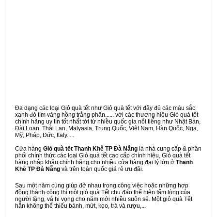
Đa dạng các loại Giỏ quà tết như Giỏ quà tết với đầy đủ các màu sắc
xanh đỏ tím vàng hồng trắng phấn...... với các thương hiệu Giỏ quà tết
chính hãng uy tín tốt nhất tới từ nhiều quốc gia nổi tiếng như Nhật Bản,
Đài Loan, Thái Lan, Malyasia, Trung Quốc, Việt Nam, Hàn Quốc, Nga,
Mỹ, Pháp, Đức, Italy.....
Cửa hàng
Giỏ quà tết Thanh Khê TP Đà Nẵng
là nhà cung cấp & phân
phối chính thức các loại Giỏ quà tết cao cấp chính hiệu, Giỏ quà tết
hàng nhập khẩu chính hãng cho nhiều cửa hàng đại lý lớn ở
Thanh
Khê TP Đà Nẵng
và trên toàn quốc giá rẻ ưu đãi.
Sau một năm cùng giúp đỡ nhau trong công việc hoặc những hợp
đồng thành công thì một giỏ quà Tết chu đáo thể hiện tấm lòng của
người tặng, và hi vọng cho năm mới nhiều suôn sẻ. Một giỏ quà Tết
hẳn không thể thiếu bánh, mứt, kẹo, trà và rượu,...