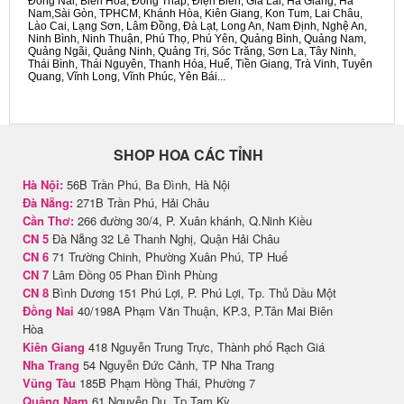
Đồng Nai, Biên Hòa, Đồng Tháp, Điện Biên, Gia Lai, Hà Giang, Hà
Nam,Sài Gòn, TPHCM, Khánh Hòa, Kiên Giang, Kon Tum, Lai Châu,
Lào Cai, Lạng Sơn, Lâm Đồng, Đà Lạt, Long An, Nam Định, Nghệ An,
Ninh Bình, Ninh Thuận, Phú Thọ, Phú Yên, Quảng Bình, Quảng Nam,
Quảng Ngãi, Quảng Ninh, Quảng Trị, Sóc Trăng, Sơn La, Tây Ninh,
Thái Bình, Thái Nguyên, Thanh Hóa, Huế, Tiền Giang, Trà Vinh, Tuyên
Quang, Vĩnh Long, Vĩnh Phúc, Yên Bái...
SHOP HOA CÁC TỈNH
Hà Nội:
56B Trần Phú, Ba Đình, Hà Nội
Đà Nẵng:
271B Trần Phú, Hải Châu
Cần Thơ:
266 đường 30/4, P. Xuân khánh, Q.Ninh Kiều
CN 5
Đà Nẵng 32 Lê Thanh Nghị, Quận Hải Châu
CN 6
71 Trường Chinh, Phường Xuân Phú, TP Huế
CN 7
Lâm Đồng 05 Phan Đình Phùng
CN 8
Bình Dương 151 Phú Lợi, P. Phú Lợi, Tp. Thủ Dầu Một
Đồng Nai
40/198A Phạm Văn Thuận, KP.3, P.Tân Mai Biên
Hòa
Kiên Giang
418 Nguyễn Trung Trực, Thành phố Rạch Giá
Nha Trang
54 Nguyễn Đức Cảnh, TP Nha Trang
Vũng Tàu
185B Phạm Hồng Thái, Phường 7
Quảng Nam
61 Nguyễn Du, Tp Tam Kỳ