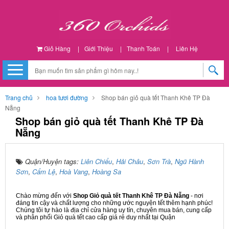
Giỏ Hàng
|
Giới Thiệu
|
Thanh Toán
|
Liên Hệ
Trang chủ
hoa tươi đường
Shop bán giỏ quà tết Thanh Khê TP Đà
Nẵng
Shop bán giỏ quà tết Thanh Khê TP Đà
Nẵng
Quận/Huyện tags:
Liên Chiểu
,
Hải Châu
,
Sơn Trà
,
Ngũ Hành
Sơn
,
Cẩm Lệ
,
Hoà Vang
,
Hoàng Sa
Chào mừng đến với
Shop Giỏ quà tết Thanh Khê TP Đà Nẵng
- nơi
đáng tin cậy và chất lượng cho những ước nguyện tết thêm hạnh phúc!
Chúng tôi tự hào là địa chỉ cửa hàng uy tín, chuyên mua bán, cung cấp
và phân phối Giỏ quà tết cao cấp giá rẻ duy nhất tại Quận