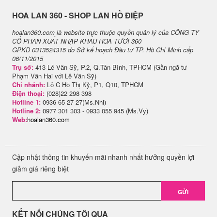
H​OA LAN 360 - SHOP LAN HỒ ĐIỆP
hoalan360.com là website trực thuộc quyền quản lý của CÔNG TY
CỔ PHẦN XUẤT NHẬP KHẨU HOA TƯƠI 360
GPKD 0313524315 do Sở kế hoạch Đầu tư TP. Hồ Chí Minh cấp
06/11/2015
Trụ sở:
413 Lê Văn Sỹ, P.2, Q.Tân Bình, TPHCM (Gần ngã tư
Phạm Văn Hai với Lê Văn Sỹ)
Chi nhánh:
Lô C Hồ Thị Kỷ, P1, Q10, TPHCM
Điện thoại:
(028)22 298 398
Hotline 1:
0936 65 27 27(Ms.Nhi)
Hotline 2:
0977 301 303 - 0933 055 945 (Ms.Vy)
Web:
hoalan360.com
Cập nhật thông tin khuyến mãi nhanh nhất hưởng quyền lợi
giảm giá riêng biệt
GỬI
KẾT NỐI CHÚNG TÔI QUA