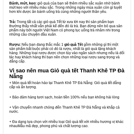
Bánh, mứt, kẹo:
giỏ quà của bạn sẽ thêm nhiều sắc xuân nhờ bánh
mứt kẹo với nhiều màu sắc. Trong những ngày mùa xuân còn gì tuyệt
hơn khi được ăn bánh uống trà cùng những người thân yêu.
Trà:
Trong tất cả các giỏ quà Tết từ xưa tới nay thì sản phẩm bạn
thường thấy nhất vẫn phải kể đến đó là trà. Bạn đừng nên bỏ qua sản
phẩm này bởi người Việt Nam có phong tục uống trà nhâm nhi trong
những câu chuyện đầu xuân.
Rượu:
Nếu bạn đang thắc mắc 1
giỏ quà Tết
gồm những gì thì một
sản phẩm bắt buộc phải có đó là rượu, nhất là giỏ quà tặng khách
hàng. Những loại rượu được chọn tùy vào ngân sách nhưng nếu là đối
tác hay khách hàng thì bạn nên chọn những loại rượu sang trọng và
đẳng cấp.
Vì sao nên mua
Giỏ quà tết Thanh Khê TP Đà
Nẵng
+ Món quà tết hoàn hảo tại Thanh Khê TP Đà Nẵng: Giỏ quà tết đẳng
cấp và ấn tượng.
+ Bảo đảm hàng tươi sạch, hoàn tiền 100% nếu bạn không hài lòng
+ Vận chuyển nhanh chóng đến Thanh Khê TP Đà Nẵng và khắp cả
nước.
+ Đa dạng lựa chọn với nhiều loại Giỏ quà tết với nhiều hương vị khác
nhauMẫu mã đẹp, phong phú và chất lượng cao.