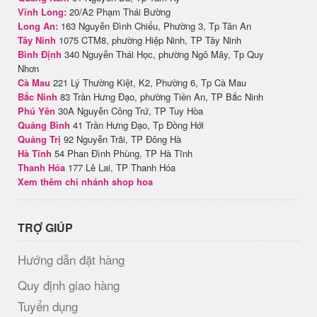
Vĩnh Long:
20/A2 Phạm Thái Bường
Long An:
163 Nguyễn Đình Chiểu, Phường 3, Tp Tân An
Tây Ninh
1075 CTM8, phường Hiệp Ninh, TP Tây Ninh
Bình Định
340 Nguyễn Thái Học, phường Ngô Mây, Tp Quy
Nhơn
Cà Mau
221 Lý Thường Kiệt, K2, Phường 6, Tp Cà Mau
Bắc Ninh
83 Trần Hưng Đạo, phường Tiền An, TP Bắc Ninh
Phú Yên
30A Nguyễn Công Trứ, TP Tuy Hòa
Quảng Bình
41 Trần Hưng Đạo, Tp Đồng Hới
Quảng Trị
92 Nguyễn Trãi, TP Đông Hà
Hà Tĩnh
54 Phan Đình Phùng, TP Hà Tĩnh
Thanh Hóa
177 Lê Lai, TP Thanh Hóa
Xem thêm chi nhánh shop hoa
TRỢ GIÚP
Hướng dẫn đặt hàng
Quy định giao hàng
Tuyển dụng