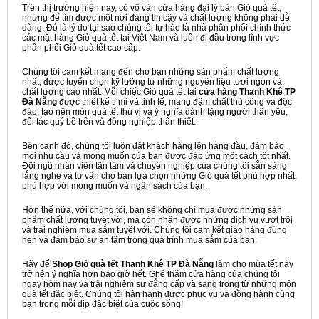
Trên thị trường hiện nay, có vô vàn cửa hàng đại lý bán Giỏ quà tết,
nhưng để tìm được một nơi đáng tin cậy và chất lượng không phải dễ
dàng. Đó là lý do tại sao chúng tôi tự hào là nhà phân phối chính thức
các mặt hàng Giỏ quà tết tại Việt Nam và luôn đi đầu trong lĩnh vực
phân phối Giỏ quà tết cao cấp.
Chúng tôi cam kết mang đến cho bạn những sản phẩm chất lượng
nhất, được tuyển chọn kỹ lưỡng từ những nguyên liệu tươi ngon và
chất lượng cao nhất. Mỗi chiếc Giỏ quà tết tại
cửa hàng Thanh Khê TP
Đà Nẵng
được thiết kế tỉ mỉ và tinh tế, mang đậm chất thủ công và độc
đáo, tạo nên món quà tết thú vị và ý nghĩa dành tặng người thân yêu,
đối tác quý bề trên và đồng nghiệp thân thiết.
Bên cạnh đó, chúng tôi luôn đặt khách hàng lên hàng đầu, đảm bảo
mọi nhu cầu và mong muốn của bạn được đáp ứng một cách tốt nhất.
Đội ngũ nhân viên tận tâm và chuyên nghiệp của chúng tôi sẵn sàng
lắng nghe và tư vấn cho bạn lựa chọn những Giỏ quà tết phù hợp nhất,
phù hợp với mong muốn và ngân sách của bạn.
Hơn thế nữa, với chúng tôi, bạn sẽ không chỉ mua được những sản
phẩm chất lượng tuyệt vời, mà còn nhận được những dịch vụ vượt trội
và trải nghiệm mua sắm tuyệt vời. Chúng tôi cam kết giao hàng đúng
hẹn và đảm bảo sự an tâm trong quá trình mua sắm của bạn.
Hãy để
Shop Giỏ quà tết Thanh Khê TP Đà Nẵng
làm cho mùa tết này
trở nên ý nghĩa hơn bao giờ hết. Ghé thăm cửa hàng của chúng tôi
ngay hôm nay và trải nghiệm sự đẳng cấp và sang trọng từ những món
quà tết đặc biệt. Chúng tôi hân hạnh được phục vụ và đồng hành cùng
bạn trong mỗi dịp đặc biệt của cuộc sống!