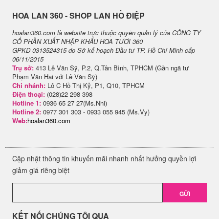
H​OA LAN 360 - SHOP LAN HỒ ĐIỆP
hoalan360.com là website trực thuộc quyền quản lý của CÔNG TY
CỔ PHẦN XUẤT NHẬP KHẨU HOA TƯƠI 360
GPKD 0313524315 do Sở kế hoạch Đầu tư TP. Hồ Chí Minh cấp
06/11/2015
Trụ sở:
413 Lê Văn Sỹ, P.2, Q.Tân Bình, TPHCM (Gần ngã tư
Phạm Văn Hai với Lê Văn Sỹ)
Chi nhánh:
Lô C Hồ Thị Kỷ, P1, Q10, TPHCM
Điện thoại:
(028)22 298 398
Hotline 1:
0936 65 27 27(Ms.Nhi)
Hotline 2:
0977 301 303 - 0933 055 945 (Ms.Vy)
Web:
hoalan360.com
Cập nhật thông tin khuyến mãi nhanh nhất hưởng quyền lợi
giảm giá riêng biệt
GỬI
KẾT NỐI CHÚNG TÔI QUA