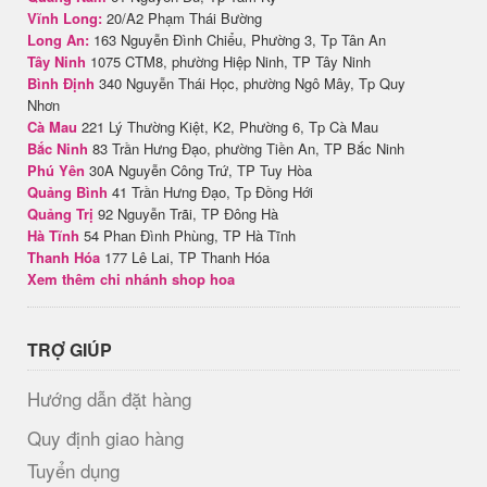
Vĩnh Long:
20/A2 Phạm Thái Bường
Long An:
163 Nguyễn Đình Chiểu, Phường 3, Tp Tân An
Tây Ninh
1075 CTM8, phường Hiệp Ninh, TP Tây Ninh
Bình Định
340 Nguyễn Thái Học, phường Ngô Mây, Tp Quy
Nhơn
Cà Mau
221 Lý Thường Kiệt, K2, Phường 6, Tp Cà Mau
Bắc Ninh
83 Trần Hưng Đạo, phường Tiền An, TP Bắc Ninh
Phú Yên
30A Nguyễn Công Trứ, TP Tuy Hòa
Quảng Bình
41 Trần Hưng Đạo, Tp Đồng Hới
Quảng Trị
92 Nguyễn Trãi, TP Đông Hà
Hà Tĩnh
54 Phan Đình Phùng, TP Hà Tĩnh
Thanh Hóa
177 Lê Lai, TP Thanh Hóa
Xem thêm chi nhánh shop hoa
TRỢ GIÚP
Hướng dẫn đặt hàng
Quy định giao hàng
Tuyển dụng