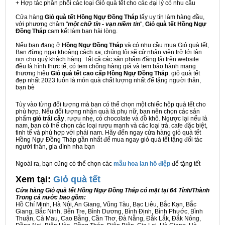
+ Hợp tác phân phối các loại Giỏ quà tết cho các đại lý có nhu cầu
Cửa hàng
Giỏ quà tết Hồng Ngự Đồng Tháp
lấy uy tín làm hàng đầu,
với phương châm "
một chữ tín - vạn niềm tin
",
Giỏ quà tết Hồng Ngự
Đồng Tháp
cam kết làm bạn hài lòng.
Nếu bạn đang ở
Hồng Ngự Đồng Tháp
và có nhu cầu mua Giỏ quà tết,
Bạn đừng ngại khoảng cách xa, chúng tôi sẽ cử nhân viên trở tới tận
nơi cho quý khách hàng. Tất cả các sản phẩm đăng tải trên website
đều là hình thực tế, có tem chống hàng giả và tem bảo hành mang
thương hiệu
Giỏ quà tết cao cấp Hồng Ngự Đồng Tháp
. giỏ quà tết
đẹp nhất 2023 luôn là món quà chất lượng nhất để tặng người thân,
bạn bè
Tùy vào từng đối tượng mà bạn có thể chọn một chiếc hộp quà tết cho
phù hợp. Nếu đối tượng nhận quà là phụ nữ, bạn nên chọn các sản
phẩm
giỏ trái cây
, rượu nhẹ, có chocolate và đồ khô. Ngược lại nếu là
nam, bạn có thể chọn các loại rượu mạnh và các loại trà, cafe đặc biệt,
tinh tế và phù hợp với phái nam. Hãy đến ngay cửa hàng giỏ quà tết
Hồng Ngự Đồng Tháp gần nhất để mua ngay giỏ quà tết tặng đối tác
người thân, gia đình nha bạn
Ngoài ra, bạn cũng có thể chọn các
mẫu hoa lan hồ điệp
để tặng tết
Xem tại:
G
iỏ quà tết
Cửa hàng Giỏ quà tết Hồng Ngự Đồng Tháp có mặt tại 64 Tỉnh/Thành
Trong cả nước bao gồm:
Hồ Chí Minh, Hà Nội, An Giang, Vũng Tàu, Bạc Liêu, Bắc Kạn, Bắc
Giang, Bắc Ninh, Bến Tre, Bình Dương, Bình Định, Bình Phước, Bình
Thuận, Cà Mau, Cao Bằng, Cần Thơ, Đà Nẵng, Đắk Lắk, Đắk Nông,