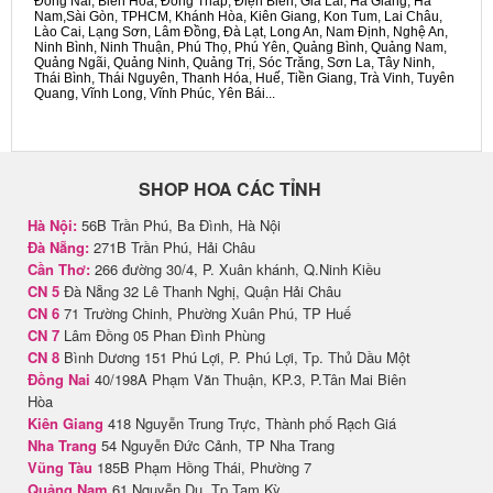
Đồng Nai, Biên Hòa, Đồng Tháp, Điện Biên, Gia Lai, Hà Giang, Hà
Nam,Sài Gòn, TPHCM, Khánh Hòa, Kiên Giang, Kon Tum, Lai Châu,
Lào Cai, Lạng Sơn, Lâm Đồng, Đà Lạt, Long An, Nam Định, Nghệ An,
Ninh Bình, Ninh Thuận, Phú Thọ, Phú Yên, Quảng Bình, Quảng Nam,
Quảng Ngãi, Quảng Ninh, Quảng Trị, Sóc Trăng, Sơn La, Tây Ninh,
Thái Bình, Thái Nguyên, Thanh Hóa, Huế, Tiền Giang, Trà Vinh, Tuyên
Quang, Vĩnh Long, Vĩnh Phúc, Yên Bái...
SHOP HOA CÁC TỈNH
Hà Nội:
56B Trần Phú, Ba Đình, Hà Nội
Đà Nẵng:
271B Trần Phú, Hải Châu
Cần Thơ:
266 đường 30/4, P. Xuân khánh, Q.Ninh Kiều
CN 5
Đà Nẵng 32 Lê Thanh Nghị, Quận Hải Châu
CN 6
71 Trường Chinh, Phường Xuân Phú, TP Huế
CN 7
Lâm Đồng 05 Phan Đình Phùng
CN 8
Bình Dương 151 Phú Lợi, P. Phú Lợi, Tp. Thủ Dầu Một
Đồng Nai
40/198A Phạm Văn Thuận, KP.3, P.Tân Mai Biên
Hòa
Kiên Giang
418 Nguyễn Trung Trực, Thành phố Rạch Giá
Nha Trang
54 Nguyễn Đức Cảnh, TP Nha Trang
Vũng Tàu
185B Phạm Hồng Thái, Phường 7
Quảng Nam
61 Nguyễn Du, Tp Tam Kỳ