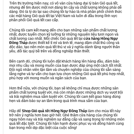
Trên thị trường hiện nay, có vô vàn cửa hàng đại lý bán Giỏ quà tết,
nhưng để tìm được một nơi đáng tin cậy và chất lượng không phải dễ
dàng. Đó là lý do tại sao chúng tôi tự hào là nhà phân phối chính thức
các mặt hàng Giỏ quà tết tại Việt Nam và luôn đi đầu trong lĩnh vực
phân phối Giỏ quà tết cao cấp.
Chúng tôi cam kết mang đến cho bạn những sản phẩm chất lượng
nhất, được tuyển chọn kỹ lưỡng từ những nguyên liệu tươi ngon và
chất lượng cao nhất. Mỗi chiếc Giỏ quà tết tại
cửa hàng Hồng Ngự
Đồng Tháp
được thiết kế tỉ mỉ và tinh tế, mang đậm chất thủ công và
độc đáo, tạo nên món quà tết thú vị và ý nghĩa dành tặng người thân
yêu, đối tác quý bề trên và đồng nghiệp thân thiết.
Bên cạnh đó, chúng tôi luôn đặt khách hàng lên hàng đầu, đảm bảo
mọi nhu cầu và mong muốn của bạn được đáp ứng một cách tốt nhất.
Đội ngũ nhân viên tận tâm và chuyên nghiệp của chúng tôi sẵn sàng
lắng nghe và tư vấn cho bạn lựa chọn những Giỏ quà tết phù hợp nhất,
phù hợp với mong muốn và ngân sách của bạn.
Hơn thế nữa, với chúng tôi, bạn sẽ không chỉ mua được những sản
phẩm chất lượng tuyệt vời, mà còn nhận được những dịch vụ vượt trội
và trải nghiệm mua sắm tuyệt vời. Chúng tôi cam kết giao hàng đúng
hẹn và đảm bảo sự an tâm trong quá trình mua sắm của bạn.
Hãy để
Shop Giỏ quà tết Hồng Ngự Đồng Tháp
làm cho mùa tết này
trở nên ý nghĩa hơn bao giờ hết. Ghé thăm cửa hàng của chúng tôi
ngay hôm nay và trải nghiệm sự đẳng cấp và sang trọng từ những món
quà tết đặc biệt. Chúng tôi hân hạnh được phục vụ và đồng hành cùng
bạn trong mỗi dịp đặc biệt của cuộc sống!