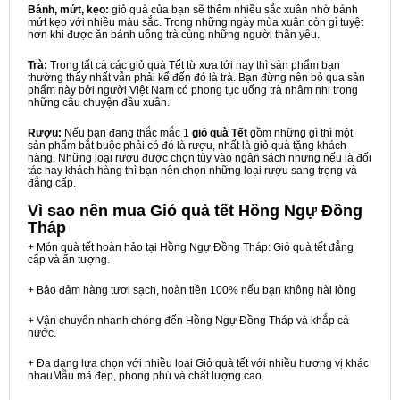
Bánh, mứt, kẹo:
giỏ quà của bạn sẽ thêm nhiều sắc xuân nhờ bánh
mứt kẹo với nhiều màu sắc. Trong những ngày mùa xuân còn gì tuyệt
hơn khi được ăn bánh uống trà cùng những người thân yêu.
Trà:
Trong tất cả các giỏ quà Tết từ xưa tới nay thì sản phẩm bạn
thường thấy nhất vẫn phải kể đến đó là trà. Bạn đừng nên bỏ qua sản
phẩm này bởi người Việt Nam có phong tục uống trà nhâm nhi trong
những câu chuyện đầu xuân.
Rượu:
Nếu bạn đang thắc mắc 1
giỏ quà Tết
gồm những gì thì một
sản phẩm bắt buộc phải có đó là rượu, nhất là giỏ quà tặng khách
hàng. Những loại rượu được chọn tùy vào ngân sách nhưng nếu là đối
tác hay khách hàng thì bạn nên chọn những loại rượu sang trọng và
đẳng cấp.
Vì sao nên mua
Giỏ quà tết Hồng Ngự Đồng
Tháp
+ Món quà tết hoàn hảo tại Hồng Ngự Đồng Tháp: Giỏ quà tết đẳng
cấp và ấn tượng.
+ Bảo đảm hàng tươi sạch, hoàn tiền 100% nếu bạn không hài lòng
+ Vận chuyển nhanh chóng đến Hồng Ngự Đồng Tháp và khắp cả
nước.
+ Đa dạng lựa chọn với nhiều loại Giỏ quà tết với nhiều hương vị khác
nhauMẫu mã đẹp, phong phú và chất lượng cao.