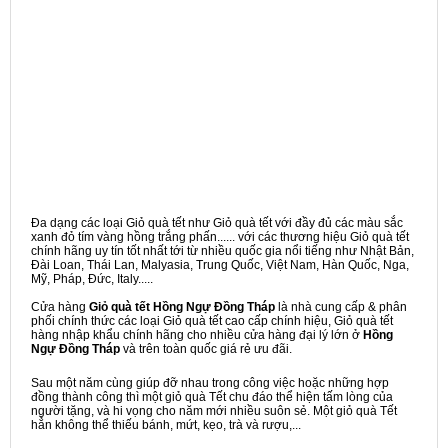
Đa dạng các loại Giỏ quà tết như Giỏ quà tết với đầy đủ các màu sắc
xanh đỏ tím vàng hồng trắng phấn...... với các thương hiệu Giỏ quà tết
chính hãng uy tín tốt nhất tới từ nhiều quốc gia nổi tiếng như Nhật Bản,
Đài Loan, Thái Lan, Malyasia, Trung Quốc, Việt Nam, Hàn Quốc, Nga,
Mỹ, Pháp, Đức, Italy.....
Cửa hàng
Giỏ quà tết Hồng Ngự Đồng Tháp
là nhà cung cấp & phân
phối chính thức các loại Giỏ quà tết cao cấp chính hiệu, Giỏ quà tết
hàng nhập khẩu chính hãng cho nhiều cửa hàng đại lý lớn ở
Hồng
Ngự Đồng Tháp
và trên toàn quốc giá rẻ ưu đãi.
Sau một năm cùng giúp đỡ nhau trong công việc hoặc những hợp
đồng thành công thì một giỏ quà Tết chu đáo thể hiện tấm lòng của
người tặng, và hi vọng cho năm mới nhiều suôn sẻ. Một giỏ quà Tết
hẳn không thể thiếu bánh, mứt, kẹo, trà và rượu,...