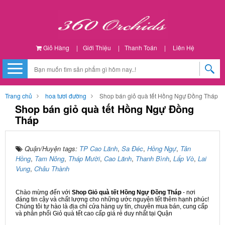
Giỏ Hàng
|
Giới Thiệu
|
Thanh Toán
|
Liên Hệ
Trang chủ
hoa tươi đường
Shop bán giỏ quà tết Hồng Ngự Đồng Tháp
Shop bán giỏ quà tết Hồng Ngự Đồng
Tháp
Quận/Huyện tags:
TP Cao Lãnh
,
Sa Đéc
,
Hồng Ngự
,
Tân
Hồng
,
Tam Nông
,
Tháp Mười
,
Cao Lãnh
,
Thanh Bình
,
Lấp Vò
,
Lai
Vung
,
Châu Thành
Chào mừng đến với
Shop Giỏ quà tết Hồng Ngự Đồng Tháp
- nơi
đáng tin cậy và chất lượng cho những ước nguyện tết thêm hạnh phúc!
Chúng tôi tự hào là địa chỉ cửa hàng uy tín, chuyên mua bán, cung cấp
và phân phối Giỏ quà tết cao cấp giá rẻ duy nhất tại Quận