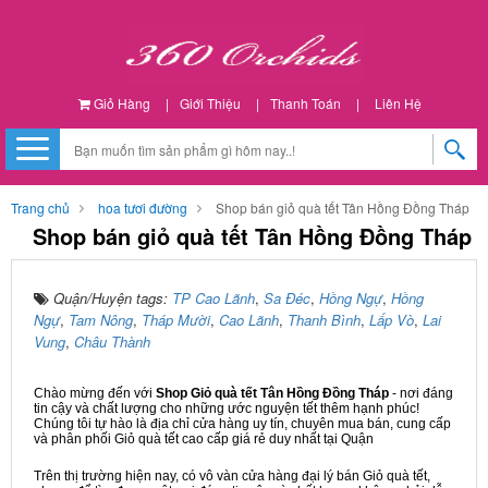
Giỏ Hàng
|
Giới Thiệu
|
Thanh Toán
|
Liên Hệ
Trang chủ
hoa tươi đường
Shop bán giỏ quà tết Tân Hồng Đồng Tháp
Shop bán giỏ quà tết Tân Hồng Đồng Tháp
Quận/Huyện tags:
TP Cao Lãnh
,
Sa Đéc
,
Hồng Ngự
,
Hồng
Ngự
,
Tam Nông
,
Tháp Mười
,
Cao Lãnh
,
Thanh Bình
,
Lấp Vò
,
Lai
Vung
,
Châu Thành
Chào mừng đến với
Shop Giỏ quà tết Tân Hồng Đồng Tháp
- nơi đáng
tin cậy và chất lượng cho những ước nguyện tết thêm hạnh phúc!
Chúng tôi tự hào là địa chỉ cửa hàng uy tín, chuyên mua bán, cung cấp
và phân phối Giỏ quà tết cao cấp giá rẻ duy nhất tại Quận
Trên thị trường hiện nay, có vô vàn cửa hàng đại lý bán Giỏ quà tết,