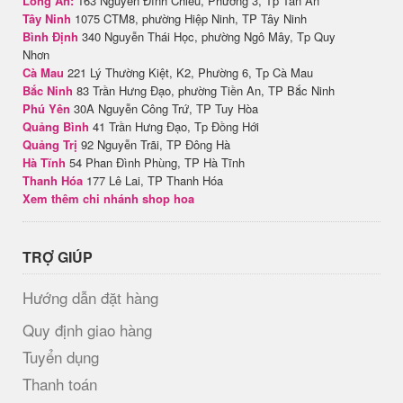
Long An:
163 Nguyễn Đình Chiểu, Phường 3, Tp Tân An
Tây Ninh
1075 CTM8, phường Hiệp Ninh, TP Tây Ninh
Bình Định
340 Nguyễn Thái Học, phường Ngô Mây, Tp Quy
Nhơn
Cà Mau
221 Lý Thường Kiệt, K2, Phường 6, Tp Cà Mau
Bắc Ninh
83 Trần Hưng Đạo, phường Tiền An, TP Bắc Ninh
Phú Yên
30A Nguyễn Công Trứ, TP Tuy Hòa
Quảng Bình
41 Trần Hưng Đạo, Tp Đồng Hới
Quảng Trị
92 Nguyễn Trãi, TP Đông Hà
Hà Tĩnh
54 Phan Đình Phùng, TP Hà Tĩnh
Thanh Hóa
177 Lê Lai, TP Thanh Hóa
Xem thêm chi nhánh shop hoa
TRỢ GIÚP
Hướng dẫn đặt hàng
Quy định giao hàng
Tuyển dụng
Thanh toán