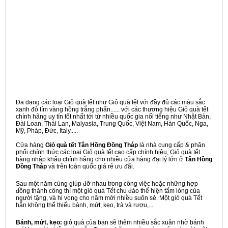
Đa dạng các loại Giỏ quà tết như Giỏ quà tết với đầy đủ các màu sắc
xanh đỏ tím vàng hồng trắng phấn...... với các thương hiệu Giỏ quà tết
chính hãng uy tín tốt nhất tới từ nhiều quốc gia nổi tiếng như Nhật Bản,
Đài Loan, Thái Lan, Malyasia, Trung Quốc, Việt Nam, Hàn Quốc, Nga,
Mỹ, Pháp, Đức, Italy.....
Cửa hàng
Giỏ quà tết Tân Hồng Đồng Tháp
là nhà cung cấp & phân
phối chính thức các loại Giỏ quà tết cao cấp chính hiệu, Giỏ quà tết
hàng nhập khẩu chính hãng cho nhiều cửa hàng đại lý lớn ở
Tân Hồng
Đồng Tháp
và trên toàn quốc giá rẻ ưu đãi.
Sau một năm cùng giúp đỡ nhau trong công việc hoặc những hợp
đồng thành công thì một giỏ quà Tết chu đáo thể hiện tấm lòng của
người tặng, và hi vọng cho năm mới nhiều suôn sẻ. Một giỏ quà Tết
hẳn không thể thiếu bánh, mứt, kẹo, trà và rượu,...
Bánh, mứt, kẹo:
giỏ quà của bạn sẽ thêm nhiều sắc xuân nhờ bánh