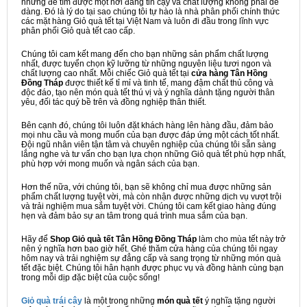
nhưng để tìm được một nơi đáng tin cậy và chất lượng không phải dễ
dàng. Đó là lý do tại sao chúng tôi tự hào là nhà phân phối chính thức
các mặt hàng Giỏ quà tết tại Việt Nam và luôn đi đầu trong lĩnh vực
phân phối Giỏ quà tết cao cấp.
Chúng tôi cam kết mang đến cho bạn những sản phẩm chất lượng
nhất, được tuyển chọn kỹ lưỡng từ những nguyên liệu tươi ngon và
chất lượng cao nhất. Mỗi chiếc Giỏ quà tết tại
cửa hàng Tân Hồng
Đồng Tháp
được thiết kế tỉ mỉ và tinh tế, mang đậm chất thủ công và
độc đáo, tạo nên món quà tết thú vị và ý nghĩa dành tặng người thân
yêu, đối tác quý bề trên và đồng nghiệp thân thiết.
Bên cạnh đó, chúng tôi luôn đặt khách hàng lên hàng đầu, đảm bảo
mọi nhu cầu và mong muốn của bạn được đáp ứng một cách tốt nhất.
Đội ngũ nhân viên tận tâm và chuyên nghiệp của chúng tôi sẵn sàng
lắng nghe và tư vấn cho bạn lựa chọn những Giỏ quà tết phù hợp nhất,
phù hợp với mong muốn và ngân sách của bạn.
Hơn thế nữa, với chúng tôi, bạn sẽ không chỉ mua được những sản
phẩm chất lượng tuyệt vời, mà còn nhận được những dịch vụ vượt trội
và trải nghiệm mua sắm tuyệt vời. Chúng tôi cam kết giao hàng đúng
hẹn và đảm bảo sự an tâm trong quá trình mua sắm của bạn.
Hãy để
Shop Giỏ quà tết Tân Hồng Đồng Tháp
làm cho mùa tết này trở
nên ý nghĩa hơn bao giờ hết. Ghé thăm cửa hàng của chúng tôi ngay
hôm nay và trải nghiệm sự đẳng cấp và sang trọng từ những món quà
tết đặc biệt. Chúng tôi hân hạnh được phục vụ và đồng hành cùng bạn
trong mỗi dịp đặc biệt của cuộc sống!
Giỏ quà trái cây
là một trong những
món quà tết
ý nghĩa tặng người