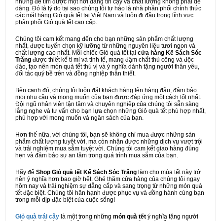
nhưng để tìm được một nơi đáng tin cậy và chất lượng không phải dễ
dàng. Đó là lý do tại sao chúng tôi tự hào là nhà phân phối chính thức
các mặt hàng Giỏ quà tết tại Việt Nam và luôn đi đầu trong lĩnh vực
phân phối Giỏ quà tết cao cấp.
Chúng tôi cam kết mang đến cho bạn những sản phẩm chất lượng
nhất, được tuyển chọn kỹ lưỡng từ những nguyên liệu tươi ngon và
chất lượng cao nhất. Mỗi chiếc Giỏ quà tết tại
cửa hàng Kế Sách Sóc
Trăng
được thiết kế tỉ mỉ và tinh tế, mang đậm chất thủ công và độc
đáo, tạo nên món quà tết thú vị và ý nghĩa dành tặng người thân yêu,
đối tác quý bề trên và đồng nghiệp thân thiết.
Bên cạnh đó, chúng tôi luôn đặt khách hàng lên hàng đầu, đảm bảo
mọi nhu cầu và mong muốn của bạn được đáp ứng một cách tốt nhất.
Đội ngũ nhân viên tận tâm và chuyên nghiệp của chúng tôi sẵn sàng
lắng nghe và tư vấn cho bạn lựa chọn những Giỏ quà tết phù hợp nhất,
phù hợp với mong muốn và ngân sách của bạn.
Hơn thế nữa, với chúng tôi, bạn sẽ không chỉ mua được những sản
phẩm chất lượng tuyệt vời, mà còn nhận được những dịch vụ vượt trội
và trải nghiệm mua sắm tuyệt vời. Chúng tôi cam kết giao hàng đúng
hẹn và đảm bảo sự an tâm trong quá trình mua sắm của bạn.
Hãy để
Shop Giỏ quà tết Kế Sách Sóc Trăng
làm cho mùa tết này trở
nên ý nghĩa hơn bao giờ hết. Ghé thăm cửa hàng của chúng tôi ngay
hôm nay và trải nghiệm sự đẳng cấp và sang trọng từ những món quà
tết đặc biệt. Chúng tôi hân hạnh được phục vụ và đồng hành cùng bạn
trong mỗi dịp đặc biệt của cuộc sống!
Giỏ quà trái cây
là một trong những
món quà tết
ý nghĩa tặng người