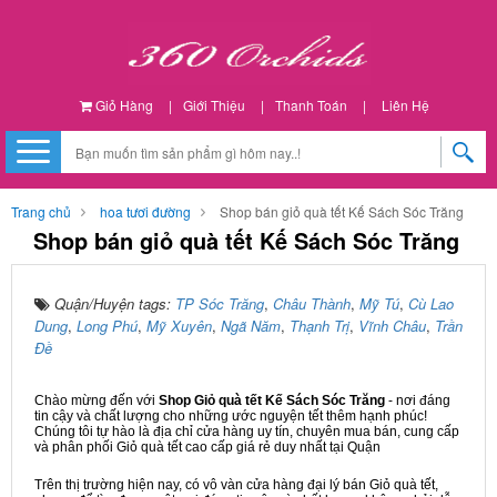
Giỏ Hàng
|
Giới Thiệu
|
Thanh Toán
|
Liên Hệ
Trang chủ
hoa tươi đường
Shop bán giỏ quà tết Kế Sách Sóc Trăng
Shop bán giỏ quà tết Kế Sách Sóc Trăng
Quận/Huyện tags:
TP Sóc Trăng
,
Châu Thành
,
Mỹ Tú
,
Cù Lao
Dung
,
Long Phú
,
Mỹ Xuyên
,
Ngã Năm
,
Thạnh Trị
,
Vĩnh Châu
,
Trần
Đề
Chào mừng đến với
Shop Giỏ quà tết Kế Sách Sóc Trăng
- nơi đáng
tin cậy và chất lượng cho những ước nguyện tết thêm hạnh phúc!
Chúng tôi tự hào là địa chỉ cửa hàng uy tín, chuyên mua bán, cung cấp
và phân phối Giỏ quà tết cao cấp giá rẻ duy nhất tại Quận
Trên thị trường hiện nay, có vô vàn cửa hàng đại lý bán Giỏ quà tết,