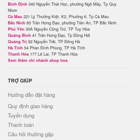
Bình Định
340 Nguyễn Thái Học, phường Ngô Mây, Tp Quy
Nhơn
Cà Mau
221 Lý Thường Kiệt, K2, Phường 6, Tp Cà Mau
Bắc Ninh
83 Trần Hưng Đạo, phường Tiền An, TP Bắc Ninh
Phú Yên
30A Nguyễn Công Trứ, TP Tuy Hòa
Quảng Bình
41 Trần Hưng Đạo, Tp Đồng Hới
Quảng Trị
92 Nguyễn Trãi, TP Đông Hà
Hà Tĩnh
54 Phan Đình Phùng, TP Hà Tĩnh
Thanh Hóa
177 Lê Lai, TP Thanh Hóa
Xem thêm chi nhánh shop hoa
TRỢ GIÚP
Hướng dẫn đặt hàng
Quy định giao hàng
Tuyển dụng
Thanh toán
Câu hỏi thường gặp