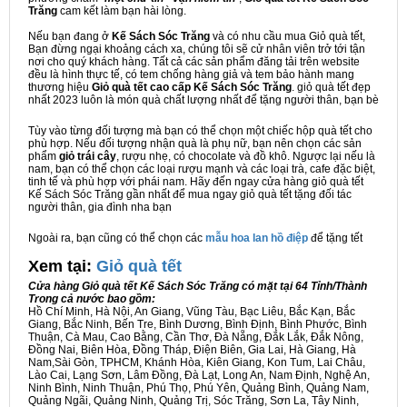
Trăng
cam kết làm bạn hài lòng.
Nếu bạn đang ở
Kế Sách Sóc Trăng
và có nhu cầu mua Giỏ quà tết,
Bạn đừng ngại khoảng cách xa, chúng tôi sẽ cử nhân viên trở tới tận
nơi cho quý khách hàng. Tất cả các sản phẩm đăng tải trên website
đều là hình thực tế, có tem chống hàng giả và tem bảo hành mang
thương hiệu
Giỏ quà tết cao cấp Kế Sách Sóc Trăng
. giỏ quà tết đẹp
nhất 2023 luôn là món quà chất lượng nhất để tặng người thân, bạn bè
Tùy vào từng đối tượng mà bạn có thể chọn một chiếc hộp quà tết cho
phù hợp. Nếu đối tượng nhận quà là phụ nữ, bạn nên chọn các sản
phẩm
giỏ trái cây
, rượu nhẹ, có chocolate và đồ khô. Ngược lại nếu là
nam, bạn có thể chọn các loại rượu mạnh và các loại trà, cafe đặc biệt,
tinh tế và phù hợp với phái nam. Hãy đến ngay cửa hàng giỏ quà tết
Kế Sách Sóc Trăng gần nhất để mua ngay giỏ quà tết tặng đối tác
người thân, gia đình nha bạn
Ngoài ra, bạn cũng có thể chọn các
mẫu hoa lan hồ điệp
để tặng tết
Xem tại:
G
iỏ quà tết
Cửa hàng Giỏ quà tết Kế Sách Sóc Trăng có mặt tại 64 Tỉnh/Thành
Trong cả nước bao gồm:
Hồ Chí Minh, Hà Nội, An Giang, Vũng Tàu, Bạc Liêu, Bắc Kạn, Bắc
Giang, Bắc Ninh, Bến Tre, Bình Dương, Bình Định, Bình Phước, Bình
Thuận, Cà Mau, Cao Bằng, Cần Thơ, Đà Nẵng, Đắk Lắk, Đắk Nông,
Đồng Nai, Biên Hòa, Đồng Tháp, Điện Biên, Gia Lai, Hà Giang, Hà
Nam,Sài Gòn, TPHCM, Khánh Hòa, Kiên Giang, Kon Tum, Lai Châu,
Lào Cai, Lạng Sơn, Lâm Đồng, Đà Lạt, Long An, Nam Định, Nghệ An,
Ninh Bình, Ninh Thuận, Phú Thọ, Phú Yên, Quảng Bình, Quảng Nam,
Quảng Ngãi, Quảng Ninh, Quảng Trị, Sóc Trăng, Sơn La, Tây Ninh,