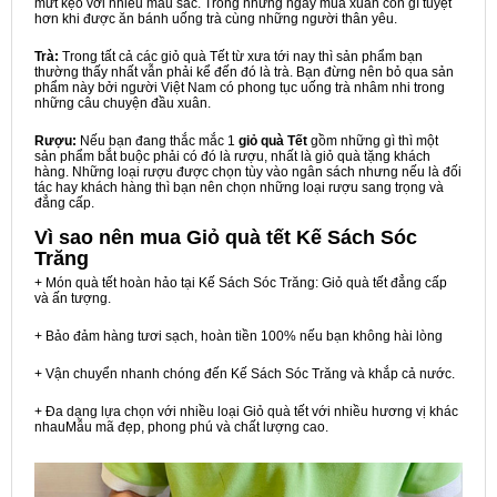
mứt kẹo với nhiều màu sắc. Trong những ngày mùa xuân còn gì tuyệt
hơn khi được ăn bánh uống trà cùng những người thân yêu.
Trà:
Trong tất cả các giỏ quà Tết từ xưa tới nay thì sản phẩm bạn
thường thấy nhất vẫn phải kể đến đó là trà. Bạn đừng nên bỏ qua sản
phẩm này bởi người Việt Nam có phong tục uống trà nhâm nhi trong
những câu chuyện đầu xuân.
Rượu:
Nếu bạn đang thắc mắc 1
giỏ quà Tết
gồm những gì thì một
sản phẩm bắt buộc phải có đó là rượu, nhất là giỏ quà tặng khách
hàng. Những loại rượu được chọn tùy vào ngân sách nhưng nếu là đối
tác hay khách hàng thì bạn nên chọn những loại rượu sang trọng và
đẳng cấp.
Vì sao nên mua
Giỏ quà tết Kế Sách Sóc
Trăng
+ Món quà tết hoàn hảo tại Kế Sách Sóc Trăng: Giỏ quà tết đẳng cấp
và ấn tượng.
+ Bảo đảm hàng tươi sạch, hoàn tiền 100% nếu bạn không hài lòng
+ Vận chuyển nhanh chóng đến Kế Sách Sóc Trăng và khắp cả nước.
+ Đa dạng lựa chọn với nhiều loại Giỏ quà tết với nhiều hương vị khác
nhauMẫu mã đẹp, phong phú và chất lượng cao.