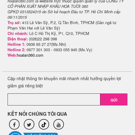
hoalan360.com là website trực thuộc quyền quản lý của CÔNG TY
CỔ PHẦN XUẤT NHẬP KHẨU HOA TƯƠI 360
GPKD 0313524315 do Sở kế hoạch Đầu tư TP. Hồ Chí Minh cấp
06/11/2015
Trụ sở:
413 Lê Văn Sỹ, P.2, Q.Tân Bình, TPHCM (Gần ngã tư
Phạm Văn Hai với Lê Văn Sỹ)
Chi nhánh:
Lô C Hồ Thị Kỷ, P1, Q10, TPHCM
Điện thoại:
(028)22 298 398
Hotline 1:
0936 65 27 27(Ms.Nhi)
Hotline 2:
0977 301 303 - 0933 055 945 (Ms.Vy)
Web:
hoalan360.com
Cập nhật thông tin khuyến mãi nhanh nhất hưởng quyền lợi
giảm giá riêng biệt
GỬI
KẾT NỐI CHÚNG TÔI QUA