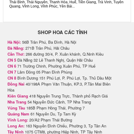
Thái Bình, Thái Nguyên, Thanh Hóa, Huế, Tiền Giang, Trà Vinh, Tuyên
Quang, Vĩnh Long, Vĩnh Phúc, Yên Bái...
SHOP HOA CÁC TỈNH
Hà Nội:
56B Trần Phú, Ba Đình, Hà Nội
Đà Nẵng:
271B Trần Phú, Hải Châu
Cần Thơ:
266 đường 30/4, P. Xuân khánh, Q.Ninh Kiều
CN 5
Đà Nẵng 32 Lê Thanh Nghị, Quận Hải Châu
CN 6
71 Trường Chinh, Phường Xuân Phú, TP Huế
CN 7
Lâm Đồng 05 Phan Đình Phùng
CN 8
Bình Dương 151 Phú Lợi, P. Phú Lợi, Tp. Thủ Dầu Một
Đồng Nai
40/198A Phạm Văn Thuận, KP.3, P.Tân Mai Biên
Hòa
Kiên Giang
418 Nguyễn Trung Trực, Thành phố Rạch Giá
Nha Trang
54 Nguyễn Đức Cảnh, TP Nha Trang
Vũng Tàu
185B Phạm Hồng Thái, Phường 7
Quảng Nam
61 Nguyễn Du, Tp Tam Kỳ
Vĩnh Long:
20/A2 Phạm Thái Bường
Long An:
163 Nguyễn Đình Chiểu, Phường 3, Tp Tân An
Tây Ninh
1075 CTM8, phường Hiệp Ninh, TP Tây Ninh