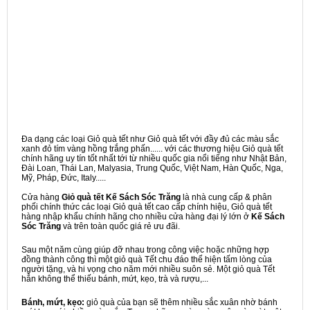
Đa dạng các loại Giỏ quà tết như Giỏ quà tết với đầy đủ các màu sắc
xanh đỏ tím vàng hồng trắng phấn...... với các thương hiệu Giỏ quà tết
chính hãng uy tín tốt nhất tới từ nhiều quốc gia nổi tiếng như Nhật Bản,
Đài Loan, Thái Lan, Malyasia, Trung Quốc, Việt Nam, Hàn Quốc, Nga,
Mỹ, Pháp, Đức, Italy.....
Cửa hàng
Giỏ quà tết Kế Sách Sóc Trăng
là nhà cung cấp & phân
phối chính thức các loại Giỏ quà tết cao cấp chính hiệu, Giỏ quà tết
hàng nhập khẩu chính hãng cho nhiều cửa hàng đại lý lớn ở
Kế Sách
Sóc Trăng
và trên toàn quốc giá rẻ ưu đãi.
Sau một năm cùng giúp đỡ nhau trong công việc hoặc những hợp
đồng thành công thì một giỏ quà Tết chu đáo thể hiện tấm lòng của
người tặng, và hi vọng cho năm mới nhiều suôn sẻ. Một giỏ quà Tết
hẳn không thể thiếu bánh, mứt, kẹo, trà và rượu,...
Bánh, mứt, kẹo:
giỏ quà của bạn sẽ thêm nhiều sắc xuân nhờ bánh