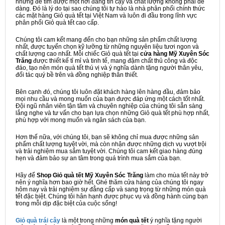
nhưng để tìm được một nơi đáng tin cậy và chất lượng không phải dễ
dàng. Đó là lý do tại sao chúng tôi tự hào là nhà phân phối chính thức
các mặt hàng Giỏ quà tết tại Việt Nam và luôn đi đầu trong lĩnh vực
phân phối Giỏ quà tết cao cấp.
Chúng tôi cam kết mang đến cho bạn những sản phẩm chất lượng
nhất, được tuyển chọn kỹ lưỡng từ những nguyên liệu tươi ngon và
chất lượng cao nhất. Mỗi chiếc Giỏ quà tết tại
cửa hàng Mỹ Xuyên Sóc
Trăng
được thiết kế tỉ mỉ và tinh tế, mang đậm chất thủ công và độc
đáo, tạo nên món quà tết thú vị và ý nghĩa dành tặng người thân yêu,
đối tác quý bề trên và đồng nghiệp thân thiết.
Bên cạnh đó, chúng tôi luôn đặt khách hàng lên hàng đầu, đảm bảo
mọi nhu cầu và mong muốn của bạn được đáp ứng một cách tốt nhất.
Đội ngũ nhân viên tận tâm và chuyên nghiệp của chúng tôi sẵn sàng
lắng nghe và tư vấn cho bạn lựa chọn những Giỏ quà tết phù hợp nhất,
phù hợp với mong muốn và ngân sách của bạn.
Hơn thế nữa, với chúng tôi, bạn sẽ không chỉ mua được những sản
phẩm chất lượng tuyệt vời, mà còn nhận được những dịch vụ vượt trội
và trải nghiệm mua sắm tuyệt vời. Chúng tôi cam kết giao hàng đúng
hẹn và đảm bảo sự an tâm trong quá trình mua sắm của bạn.
Hãy để
Shop Giỏ quà tết Mỹ Xuyên Sóc Trăng
làm cho mùa tết này trở
nên ý nghĩa hơn bao giờ hết. Ghé thăm cửa hàng của chúng tôi ngay
hôm nay và trải nghiệm sự đẳng cấp và sang trọng từ những món quà
tết đặc biệt. Chúng tôi hân hạnh được phục vụ và đồng hành cùng bạn
trong mỗi dịp đặc biệt của cuộc sống!
Giỏ quà trái cây
là một trong những
món quà tết
ý nghĩa tặng người