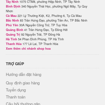
Tây Ninh
1075 CTM8, phường Hiệp Ninh, TP Tây Ninh
Bình Định
340 Nguyễn Thái Học, phường Ngô Mây, Tp Quy
Nhơn
Cà Mau
221 Lý Thường Kiệt, K2, Phường 6, Tp Cà Mau
Bắc Ninh
83 Trần Hưng Đạo, phường Tiền An, TP Bắc Ninh
Phú Yên
30A Nguyễn Công Trứ, TP Tuy Hòa
Quảng Bình
41 Trần Hưng Đạo, Tp Đồng Hới
Quảng Trị
92 Nguyễn Trãi, TP Đông Hà
Hà Tĩnh
54 Phan Đình Phùng, TP Hà Tĩnh
Thanh Hóa
177 Lê Lai, TP Thanh Hóa
Xem thêm chi nhánh shop hoa
TRỢ GIÚP
Hướng dẫn đặt hàng
Quy định giao hàng
Tuyển dụng
Thanh toán
Câu hỏi thường gặp