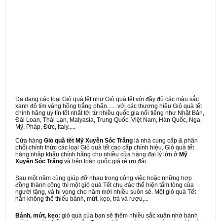
Đa dạng các loại Giỏ quà tết như Giỏ quà tết với đầy đủ các màu sắc
xanh đỏ tím vàng hồng trắng phấn...... với các thương hiệu Giỏ quà tết
chính hãng uy tín tốt nhất tới từ nhiều quốc gia nổi tiếng như Nhật Bản,
Đài Loan, Thái Lan, Malyasia, Trung Quốc, Việt Nam, Hàn Quốc, Nga,
Mỹ, Pháp, Đức, Italy.....
Cửa hàng
Giỏ quà tết Mỹ Xuyên Sóc Trăng
là nhà cung cấp & phân
phối chính thức các loại Giỏ quà tết cao cấp chính hiệu, Giỏ quà tết
hàng nhập khẩu chính hãng cho nhiều cửa hàng đại lý lớn ở
Mỹ
Xuyên Sóc Trăng
và trên toàn quốc giá rẻ ưu đãi.
Sau một năm cùng giúp đỡ nhau trong công việc hoặc những hợp
đồng thành công thì một giỏ quà Tết chu đáo thể hiện tấm lòng của
người tặng, và hi vọng cho năm mới nhiều suôn sẻ. Một giỏ quà Tết
hẳn không thể thiếu bánh, mứt, kẹo, trà và rượu,...
Bánh, mứt, kẹo:
giỏ quà của bạn sẽ thêm nhiều sắc xuân nhờ bánh