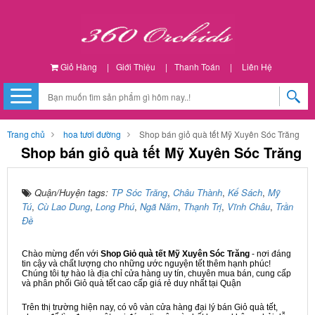
Giỏ Hàng
|
Giới Thiệu
|
Thanh Toán
|
Liên Hệ
Trang chủ
hoa tươi đường
Shop bán giỏ quà tết Mỹ Xuyên Sóc Trăng
Shop bán giỏ quà tết Mỹ Xuyên Sóc Trăng
Quận/Huyện tags:
TP Sóc Trăng
,
Châu Thành
,
Kế Sách
,
Mỹ
Tú
,
Cù Lao Dung
,
Long Phú
,
Ngã Năm
,
Thạnh Trị
,
Vĩnh Châu
,
Trần
Đề
Chào mừng đến với
Shop Giỏ quà tết Mỹ Xuyên Sóc Trăng
- nơi đáng
tin cậy và chất lượng cho những ước nguyện tết thêm hạnh phúc!
Chúng tôi tự hào là địa chỉ cửa hàng uy tín, chuyên mua bán, cung cấp
và phân phối Giỏ quà tết cao cấp giá rẻ duy nhất tại Quận
Trên thị trường hiện nay, có vô vàn cửa hàng đại lý bán Giỏ quà tết,