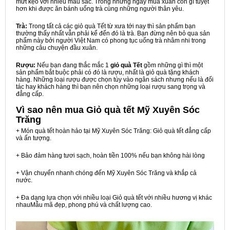
mứt kẹo với nhiều màu sắc. Trong những ngày mùa xuân còn gì tuyệt
hơn khi được ăn bánh uống trà cùng những người thân yêu.
Trà:
Trong tất cả các giỏ quà Tết từ xưa tới nay thì sản phẩm bạn
thường thấy nhất vẫn phải kể đến đó là trà. Bạn đừng nên bỏ qua sản
phẩm này bởi người Việt Nam có phong tục uống trà nhâm nhi trong
những câu chuyện đầu xuân.
Rượu:
Nếu bạn đang thắc mắc 1
giỏ quà Tết
gồm những gì thì một
sản phẩm bắt buộc phải có đó là rượu, nhất là giỏ quà tặng khách
hàng. Những loại rượu được chọn tùy vào ngân sách nhưng nếu là đối
tác hay khách hàng thì bạn nên chọn những loại rượu sang trọng và
đẳng cấp.
Vì sao nên mua
Giỏ quà tết Mỹ Xuyên Sóc
Trăng
+ Món quà tết hoàn hảo tại Mỹ Xuyên Sóc Trăng: Giỏ quà tết đẳng cấp
và ấn tượng.
+ Bảo đảm hàng tươi sạch, hoàn tiền 100% nếu bạn không hài lòng
+ Vận chuyển nhanh chóng đến Mỹ Xuyên Sóc Trăng và khắp cả
nước.
+ Đa dạng lựa chọn với nhiều loại Giỏ quà tết với nhiều hương vị khác
nhauMẫu mã đẹp, phong phú và chất lượng cao.