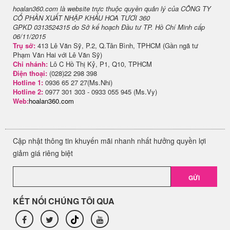
hoalan360.com là website trực thuộc quyền quản lý của CÔNG TY
CỔ PHẦN XUẤT NHẬP KHẨU HOA TƯƠI 360
GPKD 0313524315 do Sở kế hoạch Đầu tư TP. Hồ Chí Minh cấp
06/11/2015
Trụ sở:
413 Lê Văn Sỹ, P.2, Q.Tân Bình, TPHCM (Gần ngã tư
Phạm Văn Hai với Lê Văn Sỹ)
Chi nhánh:
Lô C Hồ Thị Kỷ, P1, Q10, TPHCM
Điện thoại:
(028)22 298 398
Hotline 1:
0936 65 27 27(Ms.Nhi)
Hotline 2:
0977 301 303 - 0933 055 945 (Ms.Vy)
Web:
hoalan360.com
Cập nhật thông tin khuyến mãi nhanh nhất hưởng quyền lợi
giảm giá riêng biệt
GỬI
KẾT NỐI CHÚNG TÔI QUA