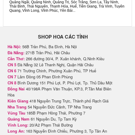
Quảng Ngãi, Quảng Ninh, Quảng Trị, Sóc Trăng, Sơn La, Tây Ninh,
Thái Bình, Thái Nguyên, Thanh Hóa, Huế, Tiền Giang, Trà Vinh, Tuyên
Quang, Vĩnh Long, Vĩnh Phúc, Yên Bái...
SHOP HOA CÁC TỈNH
Hà Nội:
56B Trần Phú, Ba Đình, Hà Nội
Đà Nẵng:
271B Trần Phú, Hải Châu
Cần Thơ:
266 đường 30/4, P. Xuân khánh, Q.Ninh Kiều
CN 5
Đà Nẵng 32 Lê Thanh Nghị, Quận Hải Châu
CN 6
71 Trường Chinh, Phường Xuân Phú, TP Huế
CN 7
Lâm Đồng 05 Phan Đình Phùng
CN 8
Bình Dương 151 Phú Lợi, P. Phú Lợi, Tp. Thủ Dầu Một
Đồng Nai
40/198A Phạm Văn Thuận, KP.3, P.Tân Mai Biên
Hòa
Kiên Giang
418 Nguyễn Trung Trực, Thành phố Rạch Giá
Nha Trang
54 Nguyễn Đức Cảnh, TP Nha Trang
Vũng Tàu
185B Phạm Hồng Thái, Phường 7
Quảng Nam
61 Nguyễn Du, Tp Tam Kỳ
Vĩnh Long:
20/A2 Phạm Thái Bường
Long An:
163 Nguyễn Đình Chiểu, Phường 3, Tp Tân An