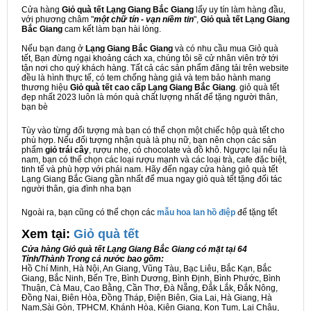
Cửa hàng
Giỏ quà tết Lạng Giang Bắc Giang
lấy uy tín làm hàng đầu,
với phương châm "
một chữ tín - vạn niềm tin
",
Giỏ quà tết Lạng Giang
Bắc Giang
cam kết làm bạn hài lòng.
Nếu bạn đang ở
Lạng Giang Bắc Giang
và có nhu cầu mua Giỏ quà
tết, Bạn đừng ngại khoảng cách xa, chúng tôi sẽ cử nhân viên trở tới
tận nơi cho quý khách hàng. Tất cả các sản phẩm đăng tải trên website
đều là hình thực tế, có tem chống hàng giả và tem bảo hành mang
thương hiệu
Giỏ quà tết cao cấp Lạng Giang Bắc Giang
. giỏ quà tết
đẹp nhất 2023 luôn là món quà chất lượng nhất để tặng người thân,
bạn bè
Tùy vào từng đối tượng mà bạn có thể chọn một chiếc hộp quà tết cho
phù hợp. Nếu đối tượng nhận quà là phụ nữ, bạn nên chọn các sản
phẩm
giỏ trái cây
, rượu nhẹ, có chocolate và đồ khô. Ngược lại nếu là
nam, bạn có thể chọn các loại rượu mạnh và các loại trà, cafe đặc biệt,
tinh tế và phù hợp với phái nam. Hãy đến ngay cửa hàng giỏ quà tết
Lạng Giang Bắc Giang gần nhất để mua ngay giỏ quà tết tặng đối tác
người thân, gia đình nha bạn
Ngoài ra, bạn cũng có thể chọn các
mẫu hoa lan hồ điệp
để tặng tết
Xem tại:
G
iỏ quà tết
Cửa hàng Giỏ quà tết Lạng Giang Bắc Giang có mặt tại 64
Tỉnh/Thành Trong cả nước bao gồm:
Hồ Chí Minh, Hà Nội, An Giang, Vũng Tàu, Bạc Liêu, Bắc Kạn, Bắc
Giang, Bắc Ninh, Bến Tre, Bình Dương, Bình Định, Bình Phước, Bình
Thuận, Cà Mau, Cao Bằng, Cần Thơ, Đà Nẵng, Đắk Lắk, Đắk Nông,
Đồng Nai, Biên Hòa, Đồng Tháp, Điện Biên, Gia Lai, Hà Giang, Hà
Nam,Sài Gòn, TPHCM, Khánh Hòa, Kiên Giang, Kon Tum, Lai Châu,