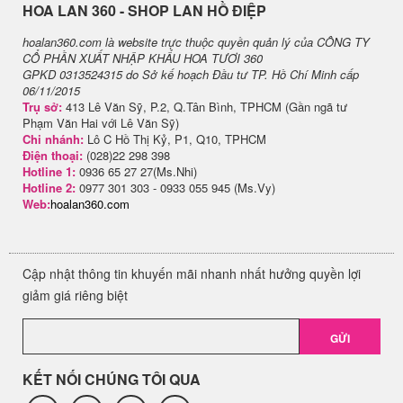
H​OA LAN 360 - SHOP LAN HỒ ĐIỆP
hoalan360.com là website trực thuộc quyền quản lý của CÔNG TY
CỔ PHẦN XUẤT NHẬP KHẨU HOA TƯƠI 360
GPKD 0313524315 do Sở kế hoạch Đầu tư TP. Hồ Chí Minh cấp
06/11/2015
Trụ sở:
413 Lê Văn Sỹ, P.2, Q.Tân Bình, TPHCM (Gần ngã tư
Phạm Văn Hai với Lê Văn Sỹ)
Chi nhánh:
Lô C Hồ Thị Kỷ, P1, Q10, TPHCM
Điện thoại:
(028)22 298 398
Hotline 1:
0936 65 27 27(Ms.Nhi)
Hotline 2:
0977 301 303 - 0933 055 945 (Ms.Vy)
Web:
hoalan360.com
Cập nhật thông tin khuyến mãi nhanh nhất hưởng quyền lợi
giảm giá riêng biệt
GỬI
KẾT NỐI CHÚNG TÔI QUA