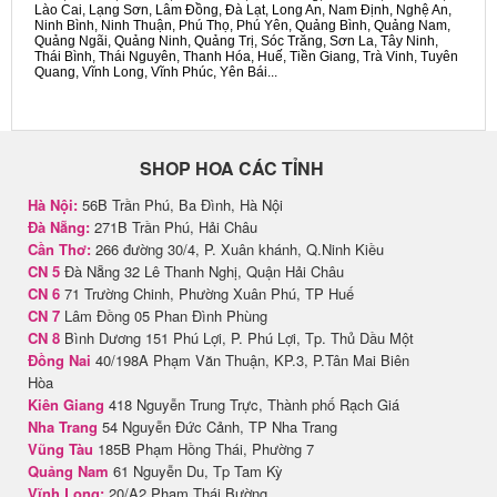
Lào Cai, Lạng Sơn, Lâm Đồng, Đà Lạt, Long An, Nam Định, Nghệ An,
Ninh Bình, Ninh Thuận, Phú Thọ, Phú Yên, Quảng Bình, Quảng Nam,
Quảng Ngãi, Quảng Ninh, Quảng Trị, Sóc Trăng, Sơn La, Tây Ninh,
Thái Bình, Thái Nguyên, Thanh Hóa, Huế, Tiền Giang, Trà Vinh, Tuyên
Quang, Vĩnh Long, Vĩnh Phúc, Yên Bái...
SHOP HOA CÁC TỈNH
Hà Nội:
56B Trần Phú, Ba Đình, Hà Nội
Đà Nẵng:
271B Trần Phú, Hải Châu
Cần Thơ:
266 đường 30/4, P. Xuân khánh, Q.Ninh Kiều
CN 5
Đà Nẵng 32 Lê Thanh Nghị, Quận Hải Châu
CN 6
71 Trường Chinh, Phường Xuân Phú, TP Huế
CN 7
Lâm Đồng 05 Phan Đình Phùng
CN 8
Bình Dương 151 Phú Lợi, P. Phú Lợi, Tp. Thủ Dầu Một
Đồng Nai
40/198A Phạm Văn Thuận, KP.3, P.Tân Mai Biên
Hòa
Kiên Giang
418 Nguyễn Trung Trực, Thành phố Rạch Giá
Nha Trang
54 Nguyễn Đức Cảnh, TP Nha Trang
Vũng Tàu
185B Phạm Hồng Thái, Phường 7
Quảng Nam
61 Nguyễn Du, Tp Tam Kỳ
Vĩnh Long:
20/A2 Phạm Thái Bường