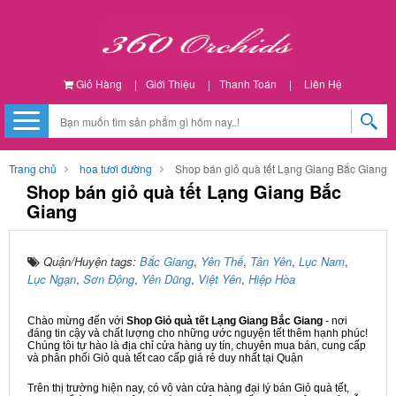
Giỏ Hàng
|
Giới Thiệu
|
Thanh Toán
|
Liên Hệ
Trang chủ
hoa tươi đường
Shop bán giỏ quà tết Lạng Giang Bắc Giang
Shop bán giỏ quà tết Lạng Giang Bắc
Giang
Quận/Huyện tags:
Bắc Giang
,
Yên Thế
,
Tân Yên
,
Lục Nam
,
Lục Ngạn
,
Sơn Động
,
Yên Dũng
,
Việt Yên
,
Hiệp Hòa
Chào mừng đến với
Shop Giỏ quà tết Lạng Giang Bắc Giang
- nơi
đáng tin cậy và chất lượng cho những ước nguyện tết thêm hạnh phúc!
Chúng tôi tự hào là địa chỉ cửa hàng uy tín, chuyên mua bán, cung cấp
và phân phối Giỏ quà tết cao cấp giá rẻ duy nhất tại Quận
Trên thị trường hiện nay, có vô vàn cửa hàng đại lý bán Giỏ quà tết,