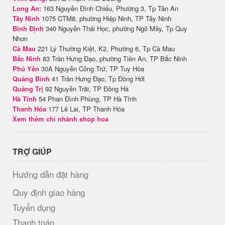
Long An:
163 Nguyễn Đình Chiểu, Phường 3, Tp Tân An
Tây Ninh
1075 CTM8, phường Hiệp Ninh, TP Tây Ninh
Bình Định
340 Nguyễn Thái Học, phường Ngô Mây, Tp Quy
Nhơn
Cà Mau
221 Lý Thường Kiệt, K2, Phường 6, Tp Cà Mau
Bắc Ninh
83 Trần Hưng Đạo, phường Tiền An, TP Bắc Ninh
Phú Yên
30A Nguyễn Công Trứ, TP Tuy Hòa
Quảng Bình
41 Trần Hưng Đạo, Tp Đồng Hới
Quảng Trị
92 Nguyễn Trãi, TP Đông Hà
Hà Tĩnh
54 Phan Đình Phùng, TP Hà Tĩnh
Thanh Hóa
177 Lê Lai, TP Thanh Hóa
Xem thêm chi nhánh shop hoa
TRỢ GIÚP
Hướng dẫn đặt hàng
Quy định giao hàng
Tuyển dụng
Thanh toán