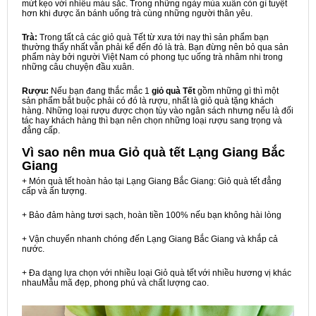
mứt kẹo với nhiều màu sắc. Trong những ngày mùa xuân còn gì tuyệt
hơn khi được ăn bánh uống trà cùng những người thân yêu.
Trà:
Trong tất cả các giỏ quà Tết từ xưa tới nay thì sản phẩm bạn
thường thấy nhất vẫn phải kể đến đó là trà. Bạn đừng nên bỏ qua sản
phẩm này bởi người Việt Nam có phong tục uống trà nhâm nhi trong
những câu chuyện đầu xuân.
Rượu:
Nếu bạn đang thắc mắc 1
giỏ quà Tết
gồm những gì thì một
sản phẩm bắt buộc phải có đó là rượu, nhất là giỏ quà tặng khách
hàng. Những loại rượu được chọn tùy vào ngân sách nhưng nếu là đối
tác hay khách hàng thì bạn nên chọn những loại rượu sang trọng và
đẳng cấp.
Vì sao nên mua
Giỏ quà tết Lạng Giang Bắc
Giang
+ Món quà tết hoàn hảo tại Lạng Giang Bắc Giang: Giỏ quà tết đẳng
cấp và ấn tượng.
+ Bảo đảm hàng tươi sạch, hoàn tiền 100% nếu bạn không hài lòng
+ Vận chuyển nhanh chóng đến Lạng Giang Bắc Giang và khắp cả
nước.
+ Đa dạng lựa chọn với nhiều loại Giỏ quà tết với nhiều hương vị khác
nhauMẫu mã đẹp, phong phú và chất lượng cao.