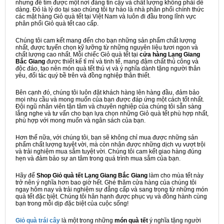
nhưng để tìm được một nơi đáng tin cậy và chất lượng không phải dễ
dàng. Đó là lý do tại sao chúng tôi tự hào là nhà phân phối chính thức
các mặt hàng Giỏ quà tết tại Việt Nam và luôn đi đầu trong lĩnh vực
phân phối Giỏ quà tết cao cấp.
Chúng tôi cam kết mang đến cho bạn những sản phẩm chất lượng
nhất, được tuyển chọn kỹ lưỡng từ những nguyên liệu tươi ngon và
chất lượng cao nhất. Mỗi chiếc Giỏ quà tết tại
cửa hàng Lạng Giang
Bắc Giang
được thiết kế tỉ mỉ và tinh tế, mang đậm chất thủ công và
độc đáo, tạo nên món quà tết thú vị và ý nghĩa dành tặng người thân
yêu, đối tác quý bề trên và đồng nghiệp thân thiết.
Bên cạnh đó, chúng tôi luôn đặt khách hàng lên hàng đầu, đảm bảo
mọi nhu cầu và mong muốn của bạn được đáp ứng một cách tốt nhất.
Đội ngũ nhân viên tận tâm và chuyên nghiệp của chúng tôi sẵn sàng
lắng nghe và tư vấn cho bạn lựa chọn những Giỏ quà tết phù hợp nhất,
phù hợp với mong muốn và ngân sách của bạn.
Hơn thế nữa, với chúng tôi, bạn sẽ không chỉ mua được những sản
phẩm chất lượng tuyệt vời, mà còn nhận được những dịch vụ vượt trội
và trải nghiệm mua sắm tuyệt vời. Chúng tôi cam kết giao hàng đúng
hẹn và đảm bảo sự an tâm trong quá trình mua sắm của bạn.
Hãy để
Shop Giỏ quà tết Lạng Giang Bắc Giang
làm cho mùa tết này
trở nên ý nghĩa hơn bao giờ hết. Ghé thăm cửa hàng của chúng tôi
ngay hôm nay và trải nghiệm sự đẳng cấp và sang trọng từ những món
quà tết đặc biệt. Chúng tôi hân hạnh được phục vụ và đồng hành cùng
bạn trong mỗi dịp đặc biệt của cuộc sống!
Giỏ quà trái cây
là một trong những
món quà tết
ý nghĩa tặng người