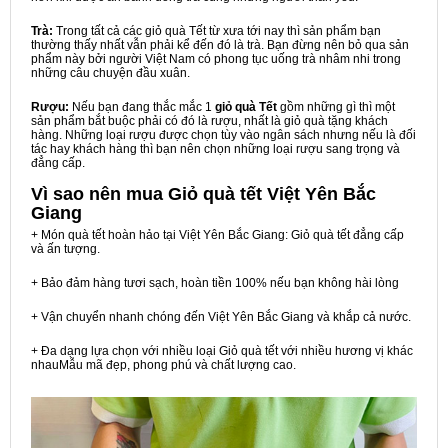
Trà:
Trong tất cả các giỏ quà Tết từ xưa tới nay thì sản phẩm bạn
thường thấy nhất vẫn phải kể đến đó là trà. Bạn đừng nên bỏ qua sản
phẩm này bởi người Việt Nam có phong tục uống trà nhâm nhi trong
những câu chuyện đầu xuân.
Rượu:
Nếu bạn đang thắc mắc 1
giỏ quà Tết
gồm những gì thì một
sản phẩm bắt buộc phải có đó là rượu, nhất là giỏ quà tặng khách
hàng. Những loại rượu được chọn tùy vào ngân sách nhưng nếu là đối
tác hay khách hàng thì bạn nên chọn những loại rượu sang trọng và
đẳng cấp.
Vì sao nên mua
Giỏ quà tết Việt Yên Bắc
Giang
+ Món quà tết hoàn hảo tại Việt Yên Bắc Giang: Giỏ quà tết đẳng cấp
và ấn tượng.
+ Bảo đảm hàng tươi sạch, hoàn tiền 100% nếu bạn không hài lòng
+ Vận chuyển nhanh chóng đến Việt Yên Bắc Giang và khắp cả nước.
+ Đa dạng lựa chọn với nhiều loại Giỏ quà tết với nhiều hương vị khác
nhauMẫu mã đẹp, phong phú và chất lượng cao.