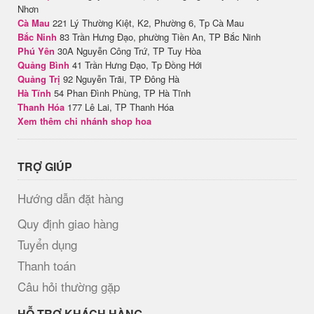
Nhơn
Cà Mau
221 Lý Thường Kiệt, K2, Phường 6, Tp Cà Mau
Bắc Ninh
83 Trần Hưng Đạo, phường Tiền An, TP Bắc Ninh
Phú Yên
30A Nguyễn Công Trứ, TP Tuy Hòa
Quảng Bình
41 Trần Hưng Đạo, Tp Đồng Hới
Quảng Trị
92 Nguyễn Trãi, TP Đông Hà
Hà Tĩnh
54 Phan Đình Phùng, TP Hà Tĩnh
Thanh Hóa
177 Lê Lai, TP Thanh Hóa
Xem thêm chi nhánh shop hoa
TRỢ GIÚP
Hướng dẫn đặt hàng
Quy định giao hàng
Tuyển dụng
Thanh toán
Câu hỏi thường gặp
HỖ TRỢ KHÁCH HÀNG