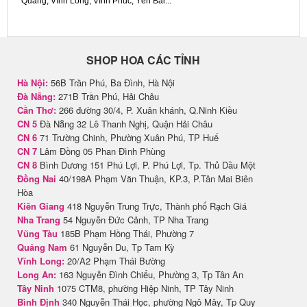
Quang, Vĩnh Long, Vĩnh Phúc, Yên Bái...
SHOP HOA CÁC TỈNH
Hà Nội:
56B Trần Phú, Ba Đình, Hà Nội
Đà Nẵng:
271B Trần Phú, Hải Châu
Cần Thơ:
266 đường 30/4, P. Xuân khánh, Q.Ninh Kiều
CN 5
Đà Nẵng 32 Lê Thanh Nghị, Quận Hải Châu
CN 6
71 Trường Chinh, Phường Xuân Phú, TP Huế
CN 7
Lâm Đồng 05 Phan Đình Phùng
CN 8
Bình Dương 151 Phú Lợi, P. Phú Lợi, Tp. Thủ Dầu Một
Đồng Nai
40/198A Phạm Văn Thuận, KP.3, P.Tân Mai Biên
Hòa
Kiên Giang
418 Nguyễn Trung Trực, Thành phố Rạch Giá
Nha Trang
54 Nguyễn Đức Cảnh, TP Nha Trang
Vũng Tàu
185B Phạm Hồng Thái, Phường 7
Quảng Nam
61 Nguyễn Du, Tp Tam Kỳ
Vĩnh Long:
20/A2 Phạm Thái Bường
Long An:
163 Nguyễn Đình Chiểu, Phường 3, Tp Tân An
Tây Ninh
1075 CTM8, phường Hiệp Ninh, TP Tây Ninh
Bình Định
340 Nguyễn Thái Học, phường Ngô Mây, Tp Quy