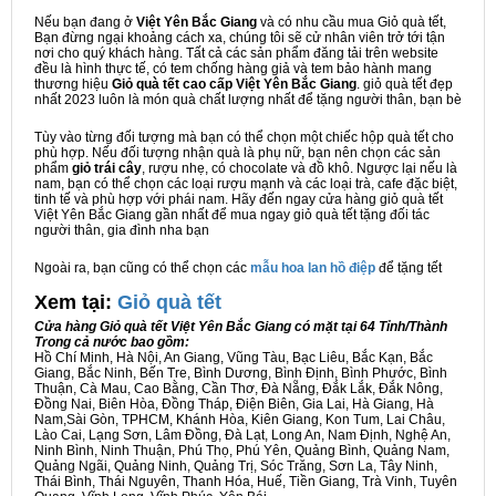
Nếu bạn đang ở
Việt Yên Bắc Giang
và có nhu cầu mua Giỏ quà tết,
Bạn đừng ngại khoảng cách xa, chúng tôi sẽ cử nhân viên trở tới tận
nơi cho quý khách hàng. Tất cả các sản phẩm đăng tải trên website
đều là hình thực tế, có tem chống hàng giả và tem bảo hành mang
thương hiệu
Giỏ quà tết cao cấp Việt Yên Bắc Giang
. giỏ quà tết đẹp
nhất 2023 luôn là món quà chất lượng nhất để tặng người thân, bạn bè
Tùy vào từng đối tượng mà bạn có thể chọn một chiếc hộp quà tết cho
phù hợp. Nếu đối tượng nhận quà là phụ nữ, bạn nên chọn các sản
phẩm
giỏ trái cây
, rượu nhẹ, có chocolate và đồ khô. Ngược lại nếu là
nam, bạn có thể chọn các loại rượu mạnh và các loại trà, cafe đặc biệt,
tinh tế và phù hợp với phái nam. Hãy đến ngay cửa hàng giỏ quà tết
Việt Yên Bắc Giang gần nhất để mua ngay giỏ quà tết tặng đối tác
người thân, gia đình nha bạn
Ngoài ra, bạn cũng có thể chọn các
mẫu hoa lan hồ điệp
để tặng tết
Xem tại:
G
iỏ quà tết
Cửa hàng Giỏ quà tết Việt Yên Bắc Giang có mặt tại 64 Tỉnh/Thành
Trong cả nước bao gồm:
Hồ Chí Minh, Hà Nội, An Giang, Vũng Tàu, Bạc Liêu, Bắc Kạn, Bắc
Giang, Bắc Ninh, Bến Tre, Bình Dương, Bình Định, Bình Phước, Bình
Thuận, Cà Mau, Cao Bằng, Cần Thơ, Đà Nẵng, Đắk Lắk, Đắk Nông,
Đồng Nai, Biên Hòa, Đồng Tháp, Điện Biên, Gia Lai, Hà Giang, Hà
Nam,Sài Gòn, TPHCM, Khánh Hòa, Kiên Giang, Kon Tum, Lai Châu,
Lào Cai, Lạng Sơn, Lâm Đồng, Đà Lạt, Long An, Nam Định, Nghệ An,
Ninh Bình, Ninh Thuận, Phú Thọ, Phú Yên, Quảng Bình, Quảng Nam,
Quảng Ngãi, Quảng Ninh, Quảng Trị, Sóc Trăng, Sơn La, Tây Ninh,
Thái Bình, Thái Nguyên, Thanh Hóa, Huế, Tiền Giang, Trà Vinh, Tuyên