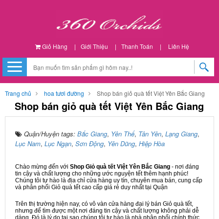
Giỏ Hàng
|
Giới Thiệu
|
Thanh Toán
|
Liên Hệ
Trang chủ
hoa tươi đường
Shop bán giỏ quà tết Việt Yên Bắc Giang
Shop bán giỏ quà tết Việt Yên Bắc Giang
Quận/Huyện tags:
Bắc Giang
,
Yên Thế
,
Tân Yên
,
Lạng Giang
,
Lục Nam
,
Lục Ngạn
,
Sơn Động
,
Yên Dũng
,
Hiệp Hòa
Chào mừng đến với
Shop Giỏ quà tết Việt Yên Bắc Giang
- nơi đáng
tin cậy và chất lượng cho những ước nguyện tết thêm hạnh phúc!
Chúng tôi tự hào là địa chỉ cửa hàng uy tín, chuyên mua bán, cung cấp
và phân phối Giỏ quà tết cao cấp giá rẻ duy nhất tại Quận
Trên thị trường hiện nay, có vô vàn cửa hàng đại lý bán Giỏ quà tết,
nhưng để tìm được một nơi đáng tin cậy và chất lượng không phải dễ
dàng. Đó là lý do tại sao chúng tôi tự hào là nhà phân phối chính thức