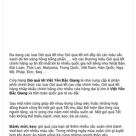
Đa dạng các loại Giỏ quà tết như Giỏ quà tết với đầy đủ các màu sắc
xanh đỏ tím vàng hồng trắng phấn...... với các thương hiệu Giỏ quà tết
chính hãng uy tín tốt nhất tới từ nhiều quốc gia nổi tiếng như Nhật Bản,
Đài Loan, Thái Lan, Malyasia, Trung Quốc, Việt Nam, Hàn Quốc, Nga,
Mỹ, Pháp, Đức, Italy.....
Cửa hàng
Giỏ quà tết Việt Yên Bắc Giang
là nhà cung cấp & phân
phối chính thức các loại Giỏ quà tết cao cấp chính hiệu, Giỏ quà tết
hàng nhập khẩu chính hãng cho nhiều cửa hàng đại lý lớn ở
Việt Yên
Bắc Giang
và trên toàn quốc giá rẻ ưu đãi.
Sau một năm cùng giúp đỡ nhau trong công việc hoặc những hợp
đồng thành công thì một giỏ quà Tết chu đáo thể hiện tấm lòng của
người tặng, và hi vọng cho năm mới nhiều suôn sẻ. Một giỏ quà Tết
hẳn không thể thiếu bánh, mứt, kẹo, trà và rượu,...
Bánh, mứt, kẹo:
giỏ quà của bạn sẽ thêm nhiều sắc xuân nhờ bánh
mứt kẹo với nhiều màu sắc. Trong những ngày mùa xuân còn gì tuyệt
hơn khi được ăn bánh uống trà cùng những người thân yêu.