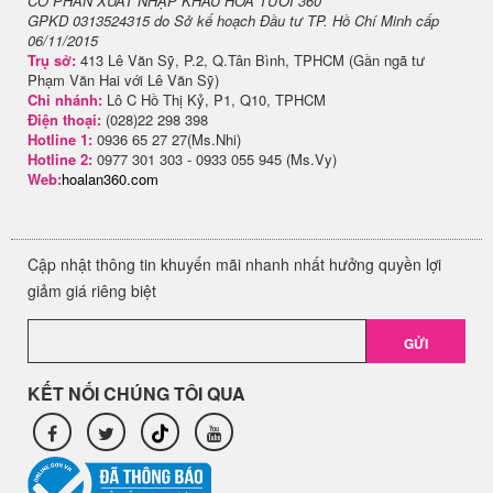
CỔ PHẦN XUẤT NHẬP KHẨU HOA TƯƠI 360
GPKD 0313524315 do Sở kế hoạch Đầu tư TP. Hồ Chí Minh cấp
06/11/2015
Trụ sở:
413 Lê Văn Sỹ, P.2, Q.Tân Bình, TPHCM (Gần ngã tư
Phạm Văn Hai với Lê Văn Sỹ)
Chi nhánh:
Lô C Hồ Thị Kỷ, P1, Q10, TPHCM
Điện thoại:
(028)22 298 398
Hotline 1:
0936 65 27 27(Ms.Nhi)
Hotline 2:
0977 301 303 - 0933 055 945 (Ms.Vy)
Web:
hoalan360.com
Cập nhật thông tin khuyến mãi nhanh nhất hưởng quyền lợi
giảm giá riêng biệt
GỬI
KẾT NỐI CHÚNG TÔI QUA