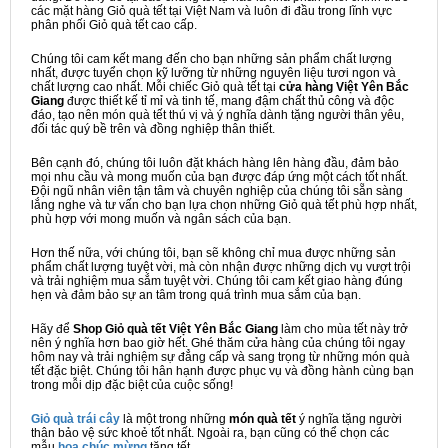
các mặt hàng Giỏ quà tết tại Việt Nam và luôn đi đầu trong lĩnh vực
phân phối Giỏ quà tết cao cấp.
Chúng tôi cam kết mang đến cho bạn những sản phẩm chất lượng
nhất, được tuyển chọn kỹ lưỡng từ những nguyên liệu tươi ngon và
chất lượng cao nhất. Mỗi chiếc Giỏ quà tết tại
cửa hàng Việt Yên Bắc
Giang
được thiết kế tỉ mỉ và tinh tế, mang đậm chất thủ công và độc
đáo, tạo nên món quà tết thú vị và ý nghĩa dành tặng người thân yêu,
đối tác quý bề trên và đồng nghiệp thân thiết.
Bên cạnh đó, chúng tôi luôn đặt khách hàng lên hàng đầu, đảm bảo
mọi nhu cầu và mong muốn của bạn được đáp ứng một cách tốt nhất.
Đội ngũ nhân viên tận tâm và chuyên nghiệp của chúng tôi sẵn sàng
lắng nghe và tư vấn cho bạn lựa chọn những Giỏ quà tết phù hợp nhất,
phù hợp với mong muốn và ngân sách của bạn.
Hơn thế nữa, với chúng tôi, bạn sẽ không chỉ mua được những sản
phẩm chất lượng tuyệt vời, mà còn nhận được những dịch vụ vượt trội
và trải nghiệm mua sắm tuyệt vời. Chúng tôi cam kết giao hàng đúng
hẹn và đảm bảo sự an tâm trong quá trình mua sắm của bạn.
Hãy để
Shop Giỏ quà tết Việt Yên Bắc Giang
làm cho mùa tết này trở
nên ý nghĩa hơn bao giờ hết. Ghé thăm cửa hàng của chúng tôi ngay
hôm nay và trải nghiệm sự đẳng cấp và sang trọng từ những món quà
tết đặc biệt. Chúng tôi hân hạnh được phục vụ và đồng hành cùng bạn
trong mỗi dịp đặc biệt của cuộc sống!
Giỏ quà trái cây
là một trong những
món quà tết
ý nghĩa tặng người
thân bảo vệ sức khoẻ tốt nhất. Ngoài ra, bạn cũng có thể chọn các
mẫu
hoa chúc mừng
tặng tết