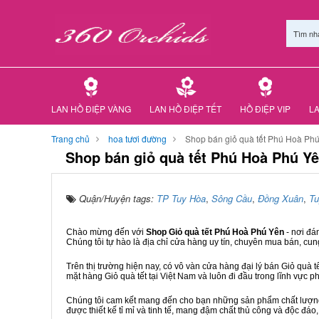
Tìm nh
LAN HỒ ĐIỆP VÀNG
LAN HỒ ĐIỆP TẾT
HỒ ĐIỆP VIP
LA
Trang chủ
hoa tươi đường
Shop bán giỏ quà tết Phú Hoà Ph
Shop bán giỏ quà tết Phú Hoà Phú Y
Quận/Huyện tags:
TP Tuy Hòa
,
Sông Cầu
,
Đồng Xuân
,
Tu
Chào mừng đến với
Shop Giỏ quà tết Phú Hoà Phú Yên
- nơi đá
Chúng tôi tự hào là địa chỉ cửa hàng uy tín, chuyên mua bán, cun
Trên thị trường hiện nay, có vô vàn cửa hàng đại lý bán Giỏ quà t
mặt hàng Giỏ quà tết tại Việt Nam và luôn đi đầu trong lĩnh vực p
Chúng tôi cam kết mang đến cho bạn những sản phẩm chất lượng n
được thiết kế tỉ mỉ và tinh tế, mang đậm chất thủ công và độc đáo,