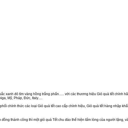
ắc xanh đỏ tím vàng hồng trắng phấn...... với các thương hiệu Giỏ quà tết chính hãn
a, Mỹ, Pháp, Đức, Italy.....
hối chính thức các loại Giỏ quà tết cao cấp chính hiệu, Giỏ quà tết hàng nhập kh
ồng thành công thì một giỏ quà Tết chu đáo thể hiện tấm lòng của người tặng, v