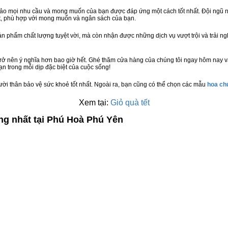
bảo mọi nhu cầu và mong muốn của bạn được đáp ứng một cách tốt nhất. Đội ngũ n
t, phù hợp với mong muốn và ngân sách của bạn.
n phẩm chất lượng tuyệt vời, mà còn nhận được những dịch vụ vượt trội và trải n
trở nên ý nghĩa hơn bao giờ hết. Ghé thăm cửa hàng của chúng tôi ngay hôm nay v
n trong mỗi dịp đặc biệt của cuộc sống!
ười thân bảo vệ sức khoẻ tốt nhất. Ngoài ra, bạn cũng có thể chọn các mẫu
hoa c
Xem tại:
Giỏ quà tết
ng nhất tại Phú Hoà Phú Yên