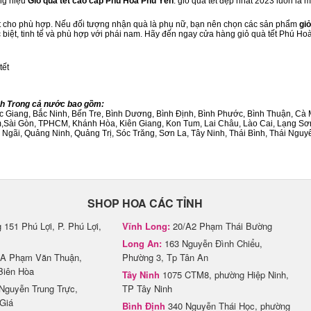
ng hiệu
Giỏ quà tết cao cấp Phú Hoà Phú Yên
. giỏ quà tết đẹp nhất 2023 luôn là
ết cho phù hợp. Nếu đối tượng nhận quà là phụ nữ, bạn nên chọn các sản phẩm
giỏ
c biệt, tinh tế và phù hợp với phái nam. Hãy đến ngay cửa hàng giỏ quà tết Phú H
tết
nh Trong cả nước bao gồm:
Bắc Giang, Bắc Ninh, Bến Tre, Bình Dương, Bình Định, Bình Phước, Bình Thuận, 
am,Sài Gòn, TPHCM, Khánh Hòa, Kiên Giang, Kon Tum, Lai Châu, Lào Cai, Lạng Sơ
ãi, Quảng Ninh, Quảng Trị, Sóc Trăng, Sơn La, Tây Ninh, Thái Bình, Thái Nguyê
SHOP HOA CÁC TỈNH
151 Phú Lợi, P. Phú Lợi,
Vĩnh Long:
20/A2 Phạm Thái Bường
Long An:
163 Nguyễn Đình Chiểu,
A Phạm Văn Thuận,
Phường 3, Tp Tân An
Biên Hòa
Tây Ninh
1075 CTM8, phường Hiệp Ninh,
Nguyễn Trung Trực,
TP Tây Ninh
Giá
Bình Định
340 Nguyễn Thái Học, phường