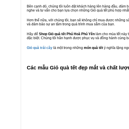
Bên cạnh đó, chúng tôi luôn đặt khách hàng lên hàng đầu, đảm 
nghe và tư vấn cho bạn lựa chọn những Giỏ quà tết phù hợp nhấ
Hơn thế nữa, với chúng tôi, bạn sẽ không chỉ mua được những sả
và đảm bảo sự an tâm trong quá trình mua sắm của bạn.
Hãy để
Shop Giỏ quà tết Phú Hoà Phú Yên
làm cho mùa tết này 
đặc biệt. Chúng tôi hân hạnh được phục vụ và đồng hành cùng bạ
Giỏ quà trái cây
là một trong những
món quà tết
ý nghĩa tặng ng
C
ác mẫu Giỏ quà tết đẹp mắt và chất lượ