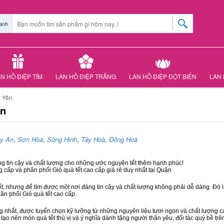
anh
N HỒ ĐIỆP TÍM
LAN HỒ ĐIỆP TRẮNG
LAN HỒ ĐIỆP ĐỘT BIẾN
LAN 
ú Yên
ên
y An
,
Sơn Hòa
,
Sông Hinh
,
Tây Hoà
,
Đông Hoà
ng tin cậy và chất lượng cho những ước nguyện tết thêm hạnh phúc!
g cấp và phân phối Giỏ quà tết cao cấp giá rẻ duy nhất tại Quận
ết, nhưng để tìm được một nơi đáng tin cậy và chất lượng không phải dễ dàng. Đó là
hân phối Giỏ quà tết cao cấp.
hất, được tuyển chọn kỹ lưỡng từ những nguyên liệu tươi ngon và chất lượng cao
 tạo nên món quà tết thú vị và ý nghĩa dành tặng người thân yêu, đối tác quý bề trê