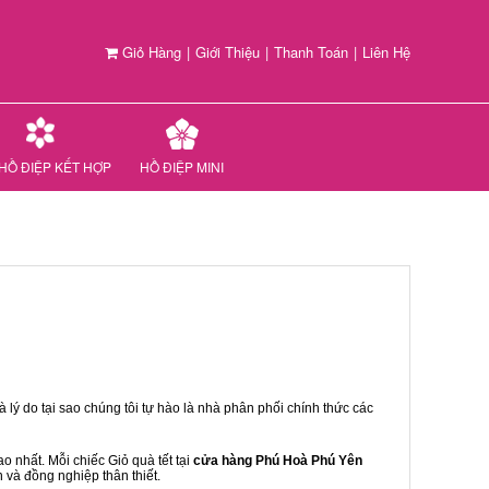
Giỏ Hàng
|
Giới Thiệu
|
Thanh Toán
|
Liên Hệ
HỒ ĐIỆP KẾT HỢP
HỒ ĐIỆP MINI
 lý do tại sao chúng tôi tự hào là nhà phân phối chính thức các
 nhất. Mỗi chiếc Giỏ quà tết tại
cửa hàng Phú Hoà Phú Yên
n và đồng nghiệp thân thiết.