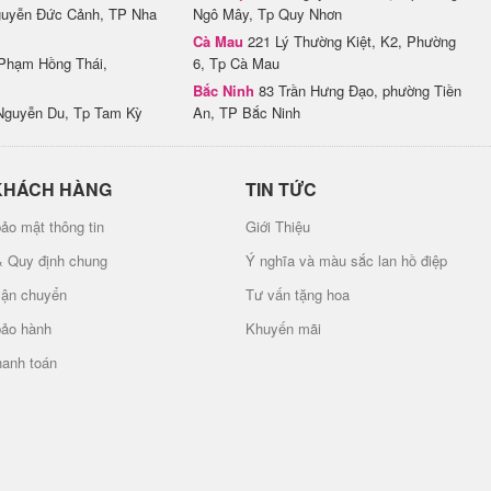
uyễn Đức Cảnh, TP Nha
Ngô Mây, Tp Quy Nhơn
Cà Mau
221 Lý Thường Kiệt, K2, Phường
Phạm Hồng Thái,
6, Tp Cà Mau
Bắc Ninh
83 Trần Hưng Đạo, phường Tiền
Nguyễn Du, Tp Tam Kỳ
An, TP Bắc Ninh
KHÁCH HÀNG
TIN TỨC
ảo mật thông tin
Giới Thiệu
& Quy định chung
Ý nghĩa và màu sắc lan hồ điệp
vận chuyển
Tư vấn tặng hoa
bảo hành
Khuyến mãi
hanh toán