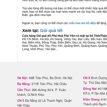
hình thực tế, có tem chống hàng giả và tem bảo hành mang thươ
Tùy vào từng đối tượng mà bạn có thể chọn một chiếc hộp quà t
nam, bạn có thể chọn các loại rượu mạnh và các loại trà, cafe đặ
thân, gia đình nha bạn
Ngoài ra, bạn cũng có thể chọn các
mẫu hoa lan hồ điệp
để tặng 
Xem tại:
G
iỏ quà tết
Cửa hàng Giỏ quà tết Phú Hoà Phú Yên có mặt tại 64 Tỉnh/Thà
Hồ Chí Minh, Hà Nội, An Giang, Vũng Tàu, Bạc Liêu, Bắc Kạn, 
Nai, Biên Hòa, Đồng Tháp, Điện Biên, Gia Lai, Hà Giang, Hà N
Ninh Thuận, Phú Thọ, Phú Yên, Quảng Bình, Quảng Nam, Quảng Ng
Long, Vĩnh Phúc, Yên Bái...
Hà Nội:
56B Trần Phú, Ba Đình, Hà Nội
CN 8
Bình Dương 
Tp. Thủ Dầu Một
Đà Nẵng:
271B Trần Phú, Hải Châu
Đồng Nai
40/198
Cần Thơ:
266 đường 30/4, P. Xuân
KP.3, P.Tân Mai 
khánh, Q.Ninh Kiều
Kiên Giang
418 
CN 5
Đà Nẵng 32 Lê Thanh Nghị, Quận
Thành phố Rạch 
Hải Châu