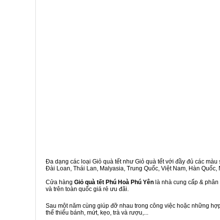
Đa dạng các loại Giỏ quà tết như Giỏ quà tết với đầy đủ các màu s
Đài Loan, Thái Lan, Malyasia, Trung Quốc, Việt Nam, Hàn Quốc, Ng
Cửa hàng
Giỏ quà tết Phú Hoà Phú Yên
là nhà cung cấp & phân p
và trên toàn quốc giá rẻ ưu đãi.
Sau một năm cùng giúp đỡ nhau trong công việc hoặc những hợp đ
thể thiếu bánh, mứt, kẹo, trà và rượu,...