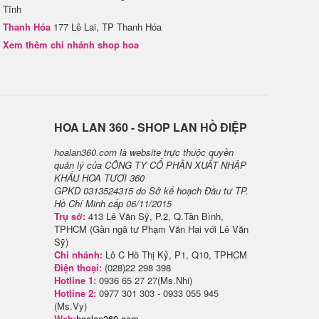
Tĩnh
Thanh Hóa
177 Lê Lai, TP Thanh Hóa
Xem thêm chi nhánh shop hoa
H​OA LAN 360 - SHOP LAN HỒ ĐIỆP
hoalan360.com là website trực thuộc quyền
quản lý của CÔNG TY CỔ PHẦN XUẤT NHẬP
KHẨU HOA TƯƠI 360
GPKD 0313524315 do Sở kế hoạch Đầu tư TP.
Hồ Chí Minh cấp 06/11/2015
Trụ sở:
413 Lê Văn Sỹ, P.2, Q.Tân Bình,
TPHCM (Gần ngã tư Phạm Văn Hai với Lê Văn
Sỹ)
Chi nhánh:
Lô C Hồ Thị Kỷ, P1, Q10, TPHCM
Điện thoại:
(028)22 298 398
Hotline 1:
0936 65 27 27(Ms.Nhi)
Hotline 2:
0977 301 303 - 0933 055 945
(Ms.Vy)
Web:
hoalan360.com