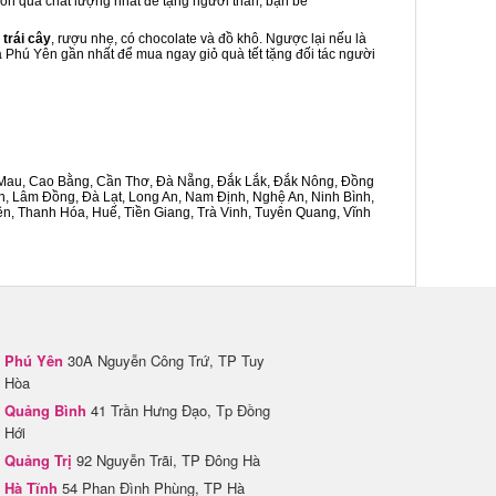
 món quà chất lượng nhất để tặng người thân, bạn bè
 trái cây
, rượu nhẹ, có chocolate và đồ khô. Ngược lại nếu là
oà Phú Yên gần nhất để mua ngay giỏ quà tết tặng đối tác người
Cà Mau, Cao Bằng, Cần Thơ, Đà Nẵng, Đắk Lắk, Đắk Nông, Đồng
n, Lâm Đồng, Đà Lạt, Long An, Nam Định, Nghệ An, Ninh Bình,
n, Thanh Hóa, Huế, Tiền Giang, Trà Vinh, Tuyên Quang, Vĩnh
Phú Yên
30A Nguyễn Công Trứ, TP Tuy
Hòa
Quảng Bình
41 Trần Hưng Đạo, Tp Đồng
Hới
Quảng Trị
92 Nguyễn Trãi, TP Đông Hà
Hà Tĩnh
54 Phan Đình Phùng, TP Hà