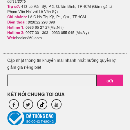
06/11/2015
Trụ sở:
413 Lê Văn Sỹ, P.2, Q.Tân Bình, TPHCM (Gần ngã tư
Phạm Văn Hai với Lê Văn Sỹ)
Chi nhánh:
Lô C Hồ Thị Kỷ, P1, Q10, TPHCM
Điện thoại:
(028)22 298 398
Hotline 1:
0936 65 27 27(Ms.Nhi)
Hotline 2:
0977 301 303 - 0933 055 945 (Ms.Vy)
Web:
hoalan360.com
Cập nhật thông tin khuyến mãi nhanh nhất hưởng quyền lợi
giảm giá riêng biệt
GỬI
KẾT NỐI CHÚNG TÔI QUA