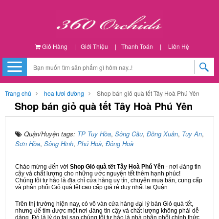
Giỏ Hàng
|
Giới Thiệu
|
Thanh Toán
|
Liên Hệ
Trang chủ
hoa tươi đường
Shop bán giỏ quà tết Tây Hoà Phú Yên
Shop bán giỏ quà tết Tây Hoà Phú Yên
Quận/Huyện tags:
TP Tuy Hòa
,
Sông Cầu
,
Đồng Xuân
,
Tuy An
,
Sơn Hòa
,
Sông Hinh
,
Phú Hoà
,
Đông Hoà
Chào mừng đến với
Shop Giỏ quà tết Tây Hoà Phú Yên
- nơi đáng tin
cậy và chất lượng cho những ước nguyện tết thêm hạnh phúc!
Chúng tôi tự hào là địa chỉ cửa hàng uy tín, chuyên mua bán, cung cấp
và phân phối Giỏ quà tết cao cấp giá rẻ duy nhất tại Quận
Trên thị trường hiện nay, có vô vàn cửa hàng đại lý bán Giỏ quà tết,
nhưng để tìm được một nơi đáng tin cậy và chất lượng không phải dễ
dàng. Đó là lý do tại sao chúng tôi tự hào là nhà phân phối chính thức