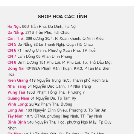
SHOP HOA CÁC TỈNH
Hà Nội:
56B Trần Phú, Ba Đình, Hà Nội
Đà Nẵng:
271B Trần Phú, Hải Châu
Cần Thơ:
266 đường 30/4, P. Xuân khánh, Q.Ninh Kiều
CN 5
Đà Nẵng 32 Lê Thanh Nghị, Quận Hải Châu
CN 6
71 Trường Chinh, Phường Xuân Phú, TP Huế
CN 7
Lâm Đồng 05 Phan Đình Phùng
CN 8
Bình Dương 151 Phú Lợi, P. Phú Lợi, Tp. Thủ Dầu Một
Đồng Nai
40/198A Phạm Văn Thuận, KP.3, P.Tân Mai Biên
Hòa
Kiên Giang
418 Nguyễn Trung Trực, Thành phố Rạch Giá
Nha Trang
54 Nguyễn Đức Cảnh, TP Nha Trang
Vũng Tàu
185B Phạm Hồng Thái, Phường 7
Quảng Nam
61 Nguyễn Du, Tp Tam Kỳ
Vĩnh Long:
20/A2 Phạm Thái Bường
Long An:
163 Nguyễn Đình Chiểu, Phường 3, Tp Tân An
Tây Ninh
1075 CTM8, phường Hiệp Ninh, TP Tây Ninh
Bình Định
340 Nguyễn Thái Học, phường Ngô Mây, Tp Quy
Nhơn
Cà Mau
221 Lý Thường Kiệt, K2, Phường 6, Tp Cà Mau