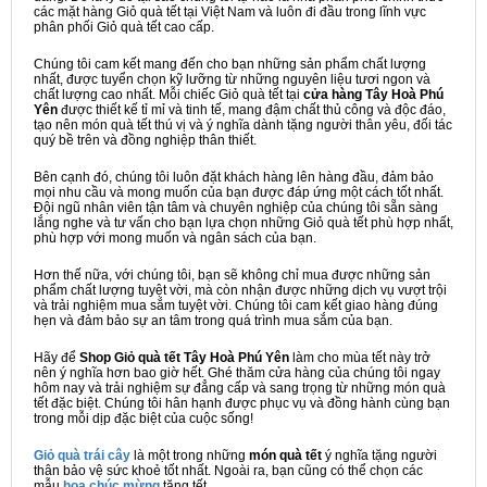
các mặt hàng Giỏ quà tết tại Việt Nam và luôn đi đầu trong lĩnh vực
phân phối Giỏ quà tết cao cấp.
Chúng tôi cam kết mang đến cho bạn những sản phẩm chất lượng
nhất, được tuyển chọn kỹ lưỡng từ những nguyên liệu tươi ngon và
chất lượng cao nhất. Mỗi chiếc Giỏ quà tết tại
cửa hàng Tây Hoà Phú
Yên
được thiết kế tỉ mỉ và tinh tế, mang đậm chất thủ công và độc đáo,
tạo nên món quà tết thú vị và ý nghĩa dành tặng người thân yêu, đối tác
quý bề trên và đồng nghiệp thân thiết.
Bên cạnh đó, chúng tôi luôn đặt khách hàng lên hàng đầu, đảm bảo
mọi nhu cầu và mong muốn của bạn được đáp ứng một cách tốt nhất.
Đội ngũ nhân viên tận tâm và chuyên nghiệp của chúng tôi sẵn sàng
lắng nghe và tư vấn cho bạn lựa chọn những Giỏ quà tết phù hợp nhất,
phù hợp với mong muốn và ngân sách của bạn.
Hơn thế nữa, với chúng tôi, bạn sẽ không chỉ mua được những sản
phẩm chất lượng tuyệt vời, mà còn nhận được những dịch vụ vượt trội
và trải nghiệm mua sắm tuyệt vời. Chúng tôi cam kết giao hàng đúng
hẹn và đảm bảo sự an tâm trong quá trình mua sắm của bạn.
Hãy để
Shop Giỏ quà tết Tây Hoà Phú Yên
làm cho mùa tết này trở
nên ý nghĩa hơn bao giờ hết. Ghé thăm cửa hàng của chúng tôi ngay
hôm nay và trải nghiệm sự đẳng cấp và sang trọng từ những món quà
tết đặc biệt. Chúng tôi hân hạnh được phục vụ và đồng hành cùng bạn
trong mỗi dịp đặc biệt của cuộc sống!
Giỏ quà trái cây
là một trong những
món quà tết
ý nghĩa tặng người
thân bảo vệ sức khoẻ tốt nhất. Ngoài ra, bạn cũng có thể chọn các
mẫu
hoa chúc mừng
tặng tết