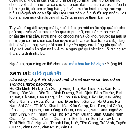
đừng ngại khoảng cách xa, chúng tôi sẽ cử nhân viên trở tới tận nơi
cho quý khách hàng. Tất cả các sản phẩm đăng tải trên website đều là
hình thực tế, có tem chống hàng giả và tem bảo hành mang thương
hiệu
Giỏ quà tết cao cấp Tây Hoà Phú Yên
. giỏ quà tết đẹp nhất 2023
luôn là món quà chất lượng nhất để tặng người thân, bạn bè
Tùy vào từng đối tượng mà bạn có thể chọn một chiếc hộp quà tết cho
phù hợp. Nếu đối tượng nhận quà là phụ nữ, bạn nên chọn các sản
phẩm
giỏ trái cây
, rượu nhẹ, có chocolate và đồ khô. Ngược lại nếu là
nam, bạn có thể chọn các loại rượu mạnh và các loại trà, cafe đặc biệt,
tinh tế và phù hợp với phái nam. Hãy đến ngay cửa hàng giỏ quà tết
Tây Hoà Phú Yên gần nhất để mua ngay giỏ quà tết tặng đối tác người
thân, gia đình nha bạn
Ngoài ra, bạn cũng có thể chọn các
mẫu hoa lan hồ điệp
để tặng tết
Xem tại:
G
iỏ quà tết
Cửa hàng Giỏ quà tết Tây Hoà Phú Yên có mặt tại 64 Tỉnh/Thành
Trong cả nước bao gồm:
Hồ Chí Minh, Hà Nội, An Giang, Vũng Tàu, Bạc Liêu, Bắc Kạn, Bắc
Giang, Bắc Ninh, Bến Tre, Bình Dương, Bình Định, Bình Phước, Bình
Thuận, Cà Mau, Cao Bằng, Cần Thơ, Đà Nẵng, Đắk Lắk, Đắk Nông,
Đồng Nai, Biên Hòa, Đồng Tháp, Điện Biên, Gia Lai, Hà Giang, Hà
Nam,Sài Gòn, TPHCM, Khánh Hòa, Kiên Giang, Kon Tum, Lai Châu,
Lào Cai, Lạng Sơn, Lâm Đồng, Đà Lạt, Long An, Nam Định, Nghệ An,
Ninh Bình, Ninh Thuận, Phú Thọ, Phú Yên, Quảng Bình, Quảng Nam,
Quảng Ngãi, Quảng Ninh, Quảng Trị, Sóc Trăng, Sơn La, Tây Ninh,
Thái Bình, Thái Nguyên, Thanh Hóa, Huế, Tiền Giang, Trà Vinh, Tuyên
Quang, Vĩnh Long, Vĩnh Phúc, Yên Bái...