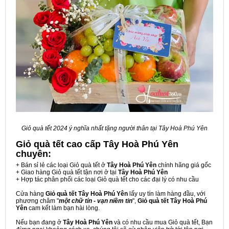
Giỏ quà tết 2024 ý nghĩa nhất tặng người thân tại Tây Hoà Phú Yên
Giỏ quà tết cao cấp Tây Hoà Phú Yên
chuyên:
+ Bán sỉ lẻ các loại Giỏ quà tết ở
Tây Hoà Phú Yên
chính hãng giá gốc
+ Giao hàng Giỏ quà tết tận nơi ở tại
Tây Hoà Phú Yên
+ Hợp tác phân phối các loại Giỏ quà tết cho các đại lý có nhu cầu
Cửa hàng
Giỏ quà tết Tây Hoà Phú Yên
lấy uy tín làm hàng đầu, với
phương châm "
một chữ tín - vạn niềm tin
",
Giỏ quà tết Tây Hoà Phú
Yên
cam kết làm bạn hài lòng.
Nếu bạn đang ở
Tây Hoà Phú Yên
và có nhu cầu mua Giỏ quà tết, Bạn