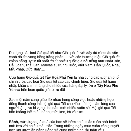
Đa dạng các loại Giỏ quà tết như Giỏ quà tết với đầy đủ các màu sắc
xanh đỏ tím vàng hồng trắng phấn...... với các thương hiệu Giỏ quà tết
chính hãng uy tín tốt nhất tới từ nhiều quốc gia nổi tiếng như Nhật Bản,
Đài Loan, Thái Lan, Malyasia, Trung Quốc, Việt Nam, Hàn Quốc, Nga,
Mỹ, Pháp, Đức, Italy.....
Cửa hàng
Giỏ quà tết Tây Hoà Phú Yên
là nhà cung cấp & phân phối
chính thức các loại Giỏ quà tết cao cấp chính hiệu, Giỏ quà tết hàng
nhập khẩu chính hãng cho nhiều cửa hàng đại lý lớn ở
Tây Hoà Phú
Yên
và trên toàn quốc giá rẻ ưu đãi.
Sau một năm cùng giúp đỡ nhau trong công việc hoặc những hợp
đồng thành công thì một giỏ quà Tết chu đáo thể hiện tấm lòng của
người tặng, và hi vọng cho năm mới nhiều suôn sẻ. Một giỏ quà Tết
hẳn không thể thiếu bánh, mứt, kẹo, trà và rượu,...
Bánh, mứt, kẹo:
giỏ quà của bạn sẽ thêm nhiều sắc xuân nhờ bánh
mứt kẹo với nhiều màu sắc. Trong những ngày mùa xuân còn gì tuyệt
hơn khi được ăn bánh uống trà cùng những người thân yêu.