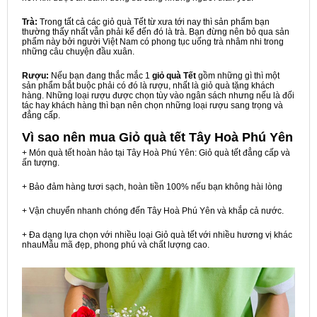
Trà:
Trong tất cả các giỏ quà Tết từ xưa tới nay thì sản phẩm bạn
thường thấy nhất vẫn phải kể đến đó là trà. Bạn đừng nên bỏ qua sản
phẩm này bởi người Việt Nam có phong tục uống trà nhâm nhi trong
những câu chuyện đầu xuân.
Rượu:
Nếu bạn đang thắc mắc 1
giỏ quà Tết
gồm những gì thì một
sản phẩm bắt buộc phải có đó là rượu, nhất là giỏ quà tặng khách
hàng. Những loại rượu được chọn tùy vào ngân sách nhưng nếu là đối
tác hay khách hàng thì bạn nên chọn những loại rượu sang trọng và
đẳng cấp.
Vì sao nên mua
Giỏ quà tết Tây Hoà Phú Yên
+ Món quà tết hoàn hảo tại Tây Hoà Phú Yên: Giỏ quà tết đẳng cấp và
ấn tượng.
+ Bảo đảm hàng tươi sạch, hoàn tiền 100% nếu bạn không hài lòng
+ Vận chuyển nhanh chóng đến Tây Hoà Phú Yên và khắp cả nước.
+ Đa dạng lựa chọn với nhiều loại Giỏ quà tết với nhiều hương vị khác
nhauMẫu mã đẹp, phong phú và chất lượng cao.