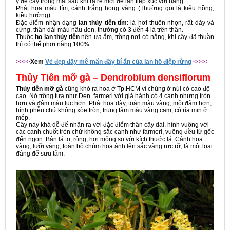
ý để cây trong mát sau khi ra rễ mới để lan tiếp xúc với nắng .
Phát hoa màu tím, cánh trắng họng vàng (Thường gọi là kiều hồng,
kiều hường)
Đặc điểm nhận dạng
lan thủy tiên tím
: lá hơi thuôn nhọn, rất dày và
cứng, thân dài màu nâu đen, thường có 3 đến 4 lá trên thân.
Thuộc
họ lan thủy tiên
nên ưa ẩm, trồng nơi có nắng, khi cây đã thuần
thì có thể phơi nắng 100%.
>>>>
Xem
Vẻ đẹp đầy mê mẩn đầy bí ẩn của lan hồ điệp rừng
<<<<
Thủy Tiên mỡ gà – Dendrobium densiflorum
Thủy tiên mỡ gà
cũng khó ra hoa ở Tp.HCM vì chúng ở núi có cao độ
cao. Nó trông tựa như Den. farmeri với giả hành có 4 cạnh nhưng tròn
hơn và đậm màu lục hơn. Phát hoa dày, toàn màu vàng; môi đậm hơn,
hình phễu chứ không xòe tròn, trung tâm màu vàng cam, có rìa mịn ở
mép.
Cây này khá dễ để nhận ra với đặc điểm thân cây dài. hình vuông với
các cạnh chuốt tròn chứ không sắc cạnh như farmeri, vuông đều từ gốc
đến ngọn. Bản lá to, rộng, hơi mỏng so với kích thước lá. Cánh hoa
vàng, lưỡi vàng, toàn bộ chùm hoa ánh lên sắc vàng rực rỡ, là một loại
đáng để sưu tầm.