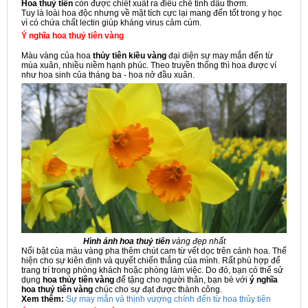
Hoa thuỷ tiên
còn được chiết xuất ra điều chế tinh dầu thơm.
Tuy là loài hoa độc nhưng về mặt tích cực lại mang đến tốt trong y học
vì có chứa chất lectin giúp kháng virus cảm cúm.
Ý nghĩa hoa thuỷ tiên vàng
Màu vàng của hoa
thủy tiên kiều vàng
đại diện sự may mắn đến từ
mùa xuân, nhiều niềm hạnh phúc. Theo truyền thống thì hoa được ví
như hoa sinh của tháng ba - hoa nở đầu xuân.
Hình ảnh hoa thuỷ tiên
vàng đẹp nhất
Nổi bật của màu vàng pha thêm chút cam từ vết dọc trên cánh hoa. Thể
hiện cho sự kiên định và quyết chiến thắng của mình. Rất phù hợp để
trang trí trong phòng khách hoặc phòng làm việc. Do đó, bạn có thể sử
dụng
hoa thủy tiên vàng
để tặng cho người thân, bạn bè với
ý nghĩa
hoa thuỷ tiên vàng
chúc cho sự đạt được thành công.
Xem thêm:
Sự may mắn và thịnh vượng chính đến từ hoa thủy tiên