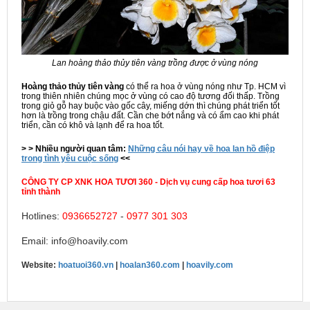
Lan hoàng thảo thủy tiên vàng trồng được ở vùng nóng
Hoàng thảo thủy tiên vàng
có thể ra hoa ở vùng nóng như Tp. HCM vì
trong thiên nhiên chúng mọc ở vùng có cao độ tương đối thấp. Trồng
trong giỏ gỗ hay buộc vào gốc cây, miếng dớn thì chúng phát triển tốt
hơn là trồng trong chậu đất. Cần che bớt nắng và có ẩm cao khi phát
triển, cần có khô và lạnh để ra hoa tốt.
> > Nhiều người quan tâm:
Những câu nói hay về hoa lan hồ điệp
trong tình yêu cuộc sống
<<
CÔNG TY CP XNK HOA TƯƠI 360 - Dịch vụ cung cấp hoa tươi 63
tỉnh thành
Hotlines:
0936652727
-
0977 301 303
Email: info@hoavily.com
Website:
hoatuoi360.vn
|
hoalan360.com
|
hoavily.com