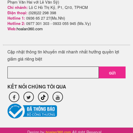
Phạm Văn Hai với Lê Văn Sỹ)
Chi nhánh:
Lô C Hồ Thị Kỷ, P1, Q10, TPHCM
Điện thoại:
(028)22 298 398
Hotline 1:
0936 65 27 27(Ms.Nhi)
Hotline 2:
0977 301 303 - 0933 055 945 (Ms.Vy)
Web:
hoalan360.com
Cập nhật thông tin khuyến mãi nhanh nhất hưởng quyền lợi
giảm giá riêng biệt
GỬI
KẾT NỐI CHÚNG TÔI QUA
Design by
All right Reserval.
hoalan360.com