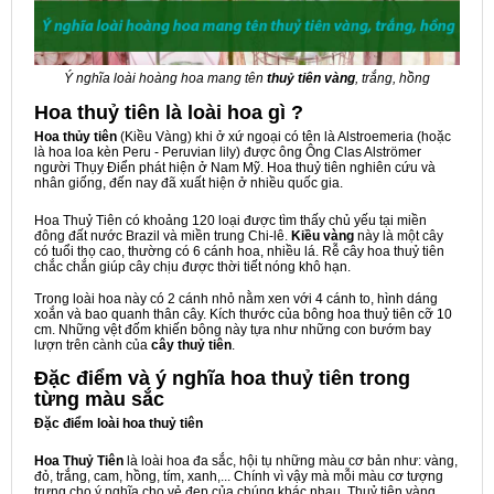
Ý nghĩa loài hoàng hoa mang tên
thuỷ tiên vàng
, trắng, hồng
Hoa thuỷ tiên là loài hoa gì ?
Hoa thủy tiên
(Kiều Vàng) khi ở xứ ngoại có tên là Alstroemeria (hoặc
là hoa loa kèn Peru - Peruvian lily) được ông Ông Clas Alströmer
người Thụy Điển phát hiện ở Nam Mỹ. Hoa thuỷ tiên nghiên cứu và
nhân giống, đến nay đã xuất hiện ở nhiều quốc gia.
Hoa Thuỷ Tiên có khoảng 120 loại được tìm thấy chủ yếu tại miền
đông đất nước Brazil và miền trung Chi-lê.
Kiều vàng
này là một cây
có tuổi thọ cao, thường có 6 cánh hoa, nhiều lá. Rễ cây hoa thuỷ tiên
chắc chắn giúp cây chịu được thời tiết nóng khô hạn.
Trong loài hoa này có 2 cánh nhỏ nằm xen với 4 cánh to, hình dáng
xoắn và bao quanh thân cây. Kích thước của bông hoa thuỷ tiên cỡ 10
cm. Những vệt đốm khiến bông này tựa như những con bướm bay
lượn trên cành của
cây thuỷ tiên
.
Đặc điểm và ý nghĩa hoa thuỷ tiên trong
từng màu sắc
Đặc điểm loài hoa thuỷ tiên
Hoa Thuỷ Tiên
là loài hoa đa sắc, hội tụ những màu cơ bản như: vàng,
đỏ, trắng, cam, hồng, tím, xanh,... Chính vì vậy mà mỗi màu cơ tượng
trưng cho ý nghĩa cho vẻ đẹp của chúng khác nhau. Thuỷ tiên vàng