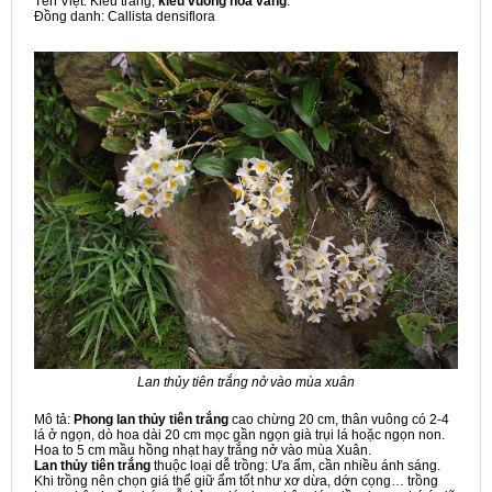
Tên Việt: Kiều trắng,
kiều vuông hoa vàng
.
Đồng danh: Callista densiflora
Lan thủy tiên trắng nở vào mùa xuân
Mô tả:
Phong lan thủy tiên trắng
cao chừng 20 cm, thân vuông có 2-4
lá ở ngọn, dò hoa dài 20 cm mọc gần ngọn già trụi lá hoặc ngọn non.
Hoa to 5 cm mầu hồng nhạt hay trắng nở vào mùa Xuân.
Lan thủy tiên trắng
thuộc loại dễ trồng: Ưa ẩm, cần nhiều ánh sáng.
Khi trồng nên chọn giá thể giữ ẩm tốt như xơ dừa, dớn cọng… trồng