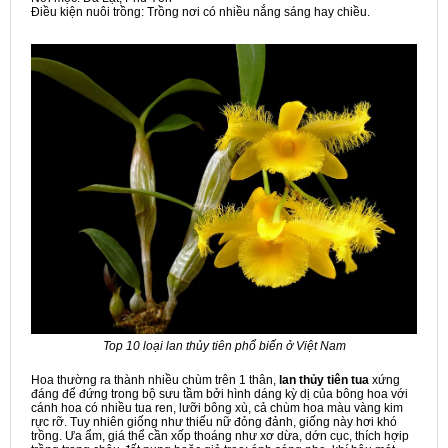
Điều kiện nuôi trồng: Trồng nơi có nhiều nắng sáng hay chiều.
Top 10 loại lan thủy tiên phổ biến ở Việt Nam
Hoa thường ra thành nhiều chùm trên 1 thân,
lan thủy tiên tua
xứng
đáng để đứng trong bộ sưu tầm bởi hình dáng kỳ dị của bông hoa với
cánh hoa có nhiều tua ren, lưỡi bông xù, cả chùm hoa màu vàng kim
rực rỡ. Tuy nhiên giống như thiếu nữ đỏng đảnh, giống này hơi khó
trồng. Ưa ẩm, giá thể cần xốp thoáng như xơ dừa, dớn cục, thích hợip