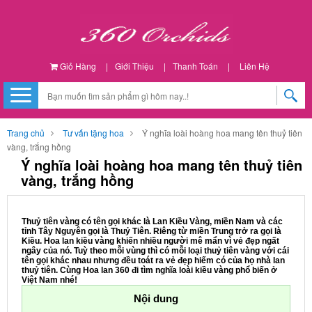
Giỏ Hàng
|
Giới Thiệu
|
Thanh Toán
|
Liên Hệ
Trang chủ
Tư vấn tặng hoa
Ý nghĩa loài hoàng hoa mang tên thuỷ tiên
vàng, trắng hồng
Ý nghĩa loài hoàng hoa mang tên thuỷ tiên
vàng, trắng hồng
Thuỷ tiên vàng có tên gọi khác là Lan Kiều Vàng, miền Nam và các
tỉnh Tây Nguyên gọi là Thuỷ Tiên. Riêng từ miền Trung trở ra gọi là
Kiều. Hoa lan kiều vàng khiến nhiều người mê mẩn vì vẻ đẹp ngất
ngây của nó. Tuỳ theo mỗi vùng thì có mỗi loại thuỷ tiên vàng với cái
tên gọi khác nhau nhưng đều toát ra vẻ đẹp hiếm có của họ nhà lan
thuỷ tiên. Cùng Hoa lan 360 đi tìm nghĩa loài kiều vàng phổ biến ở
Việt Nam nhé!
Nội dung