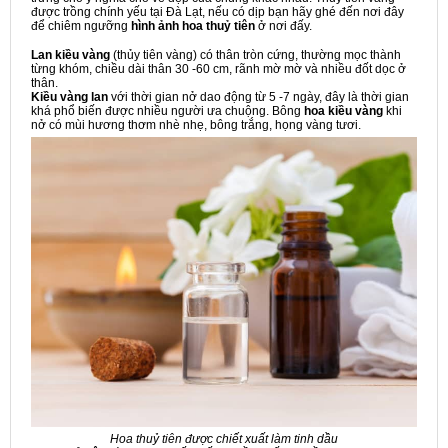
được trồng chính yếu tại Đà Lạt, nếu có dịp bạn hãy ghé đến nơi đây
để chiêm ngưỡng
hình ảnh hoa thuỷ tiên
ở nơi đấy.
Lan kiều vàng
(thủy tiên vàng) có thân tròn cứng, thường mọc thành
từng khóm, chiều dài thân 30 -60 cm, rãnh mờ mờ và nhiều đốt dọc ở
thân.
Kiều vàng lan
với thời gian nở dao động từ 5 -7 ngày, đây là thời gian
khá phổ biến được nhiều người ưa chuộng. Bông
hoa kiều vàng
khi
nở có mùi hương thơm nhè nhẹ, bông trắng, họng vàng tươi.
Hoa thuỷ tiên được chiết xuất làm tinh dầu