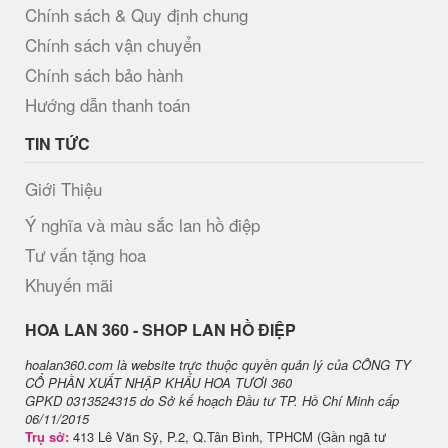
Chính sách & Quy định chung
Chính sách vận chuyển
Chính sách bảo hành
Hướng dẫn thanh toán
TIN TỨC
Giới Thiệu
Ý nghĩa và màu sắc lan hồ điệp
Tư vấn tặng hoa
Khuyến mãi
H​OA LAN 360 - SHOP LAN HỒ ĐIỆP
hoalan360.com là website trực thuộc quyền quản lý của CÔNG TY
CỔ PHẦN XUẤT NHẬP KHẨU HOA TƯƠI 360
GPKD 0313524315 do Sở kế hoạch Đầu tư TP. Hồ Chí Minh cấp
06/11/2015
Trụ sở:
413 Lê Văn Sỹ, P.2, Q.Tân Bình, TPHCM (Gần ngã tư