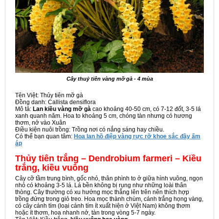
Cây thuỷ tiên vàng mỡ gà - 4 mùa
Tên Việt: Thủy tiên mỡ gà
Đồng danh: Callista densiflora
Mô tả:
Lan kiều vàng mỡ gà
cao khoảng 40-50 cm, có 7-12 đốt, 3-5 lá
xanh quanh năm. Hoa to khoảng 5 cm, chóng tàn nhưng có hương
thơm, nở vào Xuân
Điều kiện nuôi trồng: Trồng nơi có nắng sáng hay chiều.
Có thể bạn quan tâm:
Hoa lan hồ điệp vàng rực rỡ khoe sắc đầy ấm
áp
Thủy tiên trắng – Dendrobium farmeri – Kiều
trắng, kiều vuông
Cây cỡ tầm trung bình, gốc nhỏ, thân phình to ở giữa hình vuông, ngọn
nhỏ có khoảng 3-5 lá. Lá bền không bị rụng như những loài thân
thòng. Cây thường có xu hướng mọc thẳng lên trên nên thích hợp
trồng đứng trong giỏ treo. Hoa mọc thành chùm, cánh trắng họng vàng,
có cây cánh tím (loại cánh tím ít xuất hiện ở Việt Nam) không thơm
hoặc ít thơm, hoa nhanh nở, tàn trong vòng 5-7 ngày.