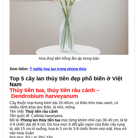
Hoa thuỷ tiên hồng ấm áp trưng bàn
Xem thêm:
Ý nghĩa hoa lan trong phong thủy
Top 5 cây lan thủy tiên đẹp phổ biến ở Việt
Nam
Thủy tiên tua, thủy tiên râu cánh –
Dendrobium harveyanum
Cây thuộc loại trung bình dài 20-40cm, có thân tròn màu xanh, có
nhiều rãnh khía dọc thân, lá nhỏ, mỏng.
Tên Việt:
Thuỷ tiên râu cánh
Tên quốc tế: Callista harveyana.
Mô tả:
Phong lan thủy tiên tua
mọc từng khóm nhỏ cao 30-40 cm, lá từ
3-9 chiếc dài độ 9 cm. Dò hoa mọc ở đốt gần ngọn của thân cây rụng
lá, dài 15 cm rũ xuống, hoa to 5 cm từ 3-9 chiếc thơm mùi mật. Hoa nở
vào mùa Xuân.
Nơi mọc: Đà Lạt, Phú Yên