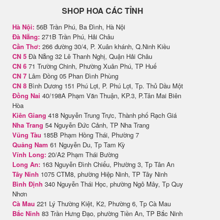
SHOP HOA CÁC TỈNH
Hà Nội:
56B Trần Phú, Ba Đình, Hà Nội
Đà Nẵng:
271B Trần Phú, Hải Châu
Cần Thơ:
266 đường 30/4, P. Xuân khánh, Q.Ninh Kiều
CN 5
Đà Nẵng 32 Lê Thanh Nghị, Quận Hải Châu
CN 6
71 Trường Chinh, Phường Xuân Phú, TP Huế
CN 7
Lâm Đồng 05 Phan Đình Phùng
CN 8
Bình Dương 151 Phú Lợi, P. Phú Lợi, Tp. Thủ Dầu Một
Đồng Nai
40/198A Phạm Văn Thuận, KP.3, P.Tân Mai Biên
Hòa
Kiên Giang
418 Nguyễn Trung Trực, Thành phố Rạch Giá
Nha Trang
54 Nguyễn Đức Cảnh, TP Nha Trang
Vũng Tàu
185B Phạm Hồng Thái, Phường 7
Quảng Nam
61 Nguyễn Du, Tp Tam Kỳ
Vĩnh Long:
20/A2 Phạm Thái Bường
Long An:
163 Nguyễn Đình Chiểu, Phường 3, Tp Tân An
Tây Ninh
1075 CTM8, phường Hiệp Ninh, TP Tây Ninh
Bình Định
340 Nguyễn Thái Học, phường Ngô Mây, Tp Quy
Nhơn
Cà Mau
221 Lý Thường Kiệt, K2, Phường 6, Tp Cà Mau
Bắc Ninh
83 Trần Hưng Đạo, phường Tiền An, TP Bắc Ninh