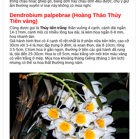
trong chậu hoặc ghép gỗ, bảng dớn hay chậu dớn đều được, chú ý giữ
ẩm thường xuyên vì loại này không có mùa nghỉ.
Dendrobium palpebrae (Hoàng Thảo Thủy
Tiên vàng)
Cũng được gọi là
Thủy tiên trắng
: thân vuông 4 cạnh, cánh đài ngắn
14-17mm, cánh môi có nhiều lông tua dài, lá kèm hoa ngắn 6-8 mm,
hoa nhanh tàn.
Giả hành hình thoi có 4 cạnh rõ rệt nhất là ở phân nữa bên trên, cao cỡ
30cm với 3-4 lá mọc tập trung ở đỉnh; lá xoan thon, dài 8-10cm, rộng
3.5-5cm. Chùm hoa ở gần ngọn, thường ở trên các giả hành đã rụng
lá, dài đến 25-30cm. Hoa to cỡ 5cm, màu trắng với môi tròn màu vàng
có viền trắng ở mép. Mùa hoa khoảng tháng Giêng (tháng 1 âm lịch)
nhưng có thể ra hoa thất thường trong năm.