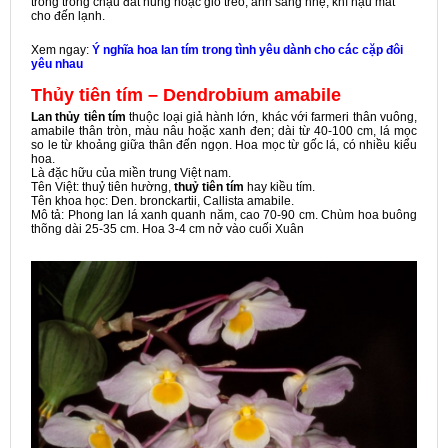
trồng trong chậu đất nung hoặc giỏ treo; ánh sáng nhẹ, khí hậu mát
cho đến lạnh.
Xem ngay:
Ý nghĩa hoa lan tím trong tình yêu dành cho các cặp đôi
yêu nhau
Thủy tiên tím – Dendrobium amabile
Lan thủy tiên tím
thuộc loại giả hành lớn, khác với farmeri thân vuông,
amabile thân tròn, màu nâu hoặc xanh đen; dài từ 40-100 cm, lá mọc
so le từ khoảng giữa thân đến ngọn. Hoa mọc từ gốc lá, có nhiều kiểu
hoa.
Là đặc hữu của miền trung Việt nam.
Tên Việt: thuỷ tiên hường,
thuỷ tiên tím
hay kiều tím.
Tên khoa học: Den. bronckartii, Callista amabile.
Mô tả: Phong lan lá xanh quanh năm, cao 70-90 cm. Chùm hoa buông
thõng dài 25-35 cm. Hoa 3-4 cm nở vào cuối Xuân