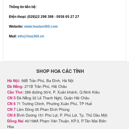
Thông tin liên hệ:
Điện thoại: (028)22 298 398 - 0936 65 27 27
Website:
www.hoalan360.com
Mail:
info@hoa360.vn
SHOP HOA CÁC TỈNH
Hà Nội:
56B Trần Phú, Ba Đình, Hà Nội
Đà Nẵng:
271B Trần Phú, Hải Châu
Cần Thơ:
266 đường 30/4, P. Xuân khánh, Q.Ninh Kiều
CN 5
Đà Nẵng 32 Lê Thanh Nghị, Quận Hải Châu
CN 6
71 Trường Chinh, Phường Xuân Phú, TP Huế
CN 7
Lâm Đồng 05 Phan Đình Phùng
CN 8
Bình Dương 151 Phú Lợi, P. Phú Lợi, Tp. Thủ Dầu Một
Đồng Nai
40/198A Phạm Văn Thuận, KP.3, P.Tân Mai Biên
Hòa