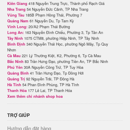
Kiên Giang
418 Nguyễn Trung Trực, Thành phố Rạch Giá
Nha Trang
54 Nguyễn Đức Cảnh, TP Nha Trang
Vũng Tàu
185B Phạm Hồng Thái, Phường 7
Quảng Nam
61 Nguyễn Du, Tp Tam Kỳ
Vĩnh Long:
20/A2 Phạm Thái Bường
Long An:
163 Nguyễn Đình Chiểu, Phường 3, Tp Tân An
Tây Ninh
1075 CTM8, phường Hiệp Ninh, TP Tây Ninh
Bình Định
340 Nguyễn Thái Học, phường Ngô Mây, Tp Quy
Nhơn
Cà Mau
221 Lý Thường Kiệt, K2, Phường 6, Tp Cà Mau
Bắc Ninh
83 Trần Hưng Đạo, phường Tiền An, TP Bắc Ninh
Phú Yên
30A Nguyễn Công Trứ, TP Tuy Hòa
Quảng Bình
41 Trần Hưng Đạo, Tp Đồng Hới
Quảng Trị
92 Nguyễn Trãi, TP Đông Hà
Hà Tĩnh
54 Phan Đình Phùng, TP Hà Tĩnh
Thanh Hóa
177 Lê Lai, TP Thanh Hóa
Xem thêm chi nhánh shop hoa
TRỢ GIÚP
Hướng dẫn đặt hàng