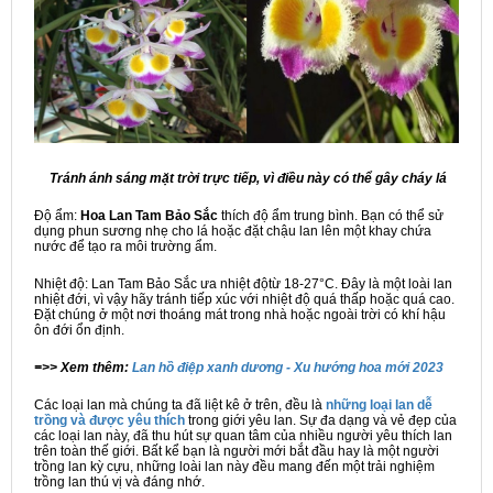
Tránh ánh sáng mặt trời trực tiếp, vì điều này có thể gây cháy lá
Độ ẩm:
Hoa Lan Tam Bảo Sắc
thích độ ẩm trung bình. Bạn có thể sử
dụng phun sương nhẹ cho lá hoặc đặt chậu lan lên một khay chứa
nước để tạo ra môi trường ẩm.
Nhiệt độ: Lan Tam Bảo Sắc ưa nhiệt độtừ 18-27°C. Đây là một loài lan
nhiệt đới, vì vậy hãy tránh tiếp xúc với nhiệt độ quá thấp hoặc quá cao.
Đặt chúng ở một nơi thoáng mát trong nhà hoặc ngoài trời có khí hậu
ôn đới ổn định.
=>> Xem thêm:
Lan hồ điệp xanh dương - Xu hướng hoa mới 2023
Các loại lan mà chúng ta đã liệt kê ở trên, đều là
những loại lan dễ
trồng và được yêu thích
trong giới yêu lan. Sự đa dạng và vẻ đẹp của
các loại lan này, đã thu hút sự quan tâm của nhiều người yêu thích lan
trên toàn thế giới. Bất kể bạn là người mới bắt đầu hay là một người
trồng lan kỳ cựu, những loài lan này đều mang đến một trải nghiệm
trồng lan thú vị và đáng nhớ.