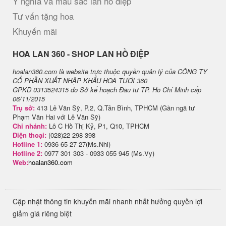
Ý nghĩa và màu sắc lan hồ điệp
Tư vấn tặng hoa
Khuyến mãi
H​OA LAN 360 - SHOP LAN HỒ ĐIỆP
hoalan360.com là website trực thuộc quyền quản lý của CÔNG TY
CỔ PHẦN XUẤT NHẬP KHẨU HOA TƯƠI 360
GPKD 0313524315 do Sở kế hoạch Đầu tư TP. Hồ Chí Minh cấp
06/11/2015
Trụ sở:
413 Lê Văn Sỹ, P.2, Q.Tân Bình, TPHCM (Gần ngã tư
Phạm Văn Hai với Lê Văn Sỹ)
Chi nhánh:
Lô C Hồ Thị Kỷ, P1, Q10, TPHCM
Điện thoại:
(028)22 298 398
Hotline 1:
0936 65 27 27(Ms.Nhi)
Hotline 2:
0977 301 303 - 0933 055 945 (Ms.Vy)
Web:
hoalan360.com
Cập nhật thông tin khuyến mãi nhanh nhất hưởng quyền lợi
giảm giá riêng biệt