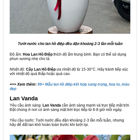
Tưới nước cho lan hồ điệp đều đặn khoảng 2-3 lần mỗi tuần
Độ ẩm:
Hoa Lan Hồ Điệp
thích độ ẩm trung bình. Bạn có thể sử dụng
phun sương nhẹ cho lá.
Nhiệt độ:
Cây Lan Hồ Điệp
ưa nhiệt độ từ 15-30°C. Hãy tránh tiếp xúc
với nhiệt độ quá thấp hoặc quá cao.
=>> Xem thêm:
99+ Mẫu lan hồ điệp kết hợp sang trọng, hoa to, màu
đẹp
Lan Vanda
Yêu cầu ánh sáng:
Lan Vanda
cần ánh sáng mạnh và trực tiếp mặt trời.
Đặt chúng ở nơi có ánh sáng mặt trời trực tiếp từ 6-8 giờ mỗi ngày.
Yêu cầu nước: Tưới nước đều đặn khoảng 2-3 lần mỗi tuần, nhưng
hãy để đất lan khô hoàn toàn trước khi tưới lại.