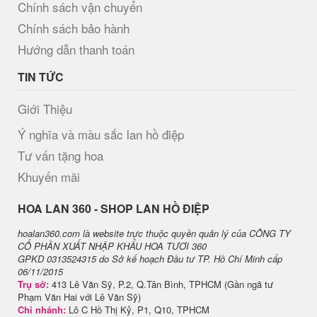
Chính sách vận chuyển
Chính sách bảo hành
Hướng dẫn thanh toán
TIN TỨC
Giới Thiệu
Ý nghĩa và màu sắc lan hồ điệp
Tư vấn tặng hoa
Khuyến mãi
H​OA LAN 360 - SHOP LAN HỒ ĐIỆP
hoalan360.com là website trực thuộc quyền quản lý của CÔNG TY
CỔ PHẦN XUẤT NHẬP KHẨU HOA TƯƠI 360
GPKD 0313524315 do Sở kế hoạch Đầu tư TP. Hồ Chí Minh cấp
06/11/2015
Trụ sở:
413 Lê Văn Sỹ, P.2, Q.Tân Bình, TPHCM (Gần ngã tư
Phạm Văn Hai với Lê Văn Sỹ)
Chi nhánh:
Lô C Hồ Thị Kỷ, P1, Q10, TPHCM