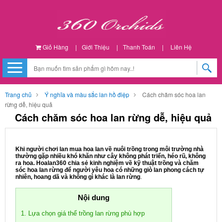
Giỏ Hàng
|
Giới Thiệu
|
Thanh Toán
|
Liên Hệ
Trang chủ
Ý nghĩa và màu sắc lan hồ điệp
Cách chăm sóc hoa lan
rừng dễ, hiệu quả
Cách chăm sóc hoa lan rừng dễ, hiệu quả
Khi người chơi lan mua hoa lan về nuôi trồng trong môi trường nhà
thường gặp nhiều khó khăn như cây không phát triển, héo rũ, không
ra hoa. Hoalan360 chia sẻ kinh nghiệm về kỹ thuật trồng và chăm
sóc hoa lan rừng để người yêu hoa có những giò lan phong cách tự
nhiên, hoang dã và không gì khác là lan rừng
.
Nội dung
1. Lựa chọn giá thể trồng lan rừng phù hợp