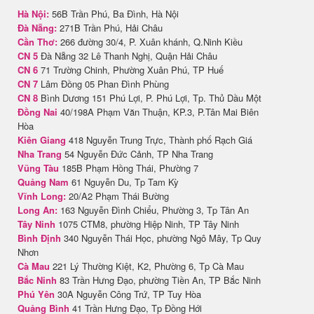
Hà Nội:
56B Trần Phú, Ba Đình, Hà Nội
Đà Nẵng:
271B Trần Phú, Hải Châu
Cần Thơ:
266 đường 30/4, P. Xuân khánh, Q.Ninh Kiều
CN 5
Đà Nẵng 32 Lê Thanh Nghị, Quận Hải Châu
CN 6
71 Trường Chinh, Phường Xuân Phú, TP Huế
CN 7
Lâm Đồng 05 Phan Đình Phùng
CN 8
Bình Dương 151 Phú Lợi, P. Phú Lợi, Tp. Thủ Dầu Một
Đồng Nai
40/198A Phạm Văn Thuận, KP.3, P.Tân Mai Biên
Hòa
Kiên Giang
418 Nguyễn Trung Trực, Thành phố Rạch Giá
Nha Trang
54 Nguyễn Đức Cảnh, TP Nha Trang
Vũng Tàu
185B Phạm Hồng Thái, Phường 7
Quảng Nam
61 Nguyễn Du, Tp Tam Kỳ
Vĩnh Long:
20/A2 Phạm Thái Bường
Long An:
163 Nguyễn Đình Chiểu, Phường 3, Tp Tân An
Tây Ninh
1075 CTM8, phường Hiệp Ninh, TP Tây Ninh
Bình Định
340 Nguyễn Thái Học, phường Ngô Mây, Tp Quy
Nhơn
Cà Mau
221 Lý Thường Kiệt, K2, Phường 6, Tp Cà Mau
Bắc Ninh
83 Trần Hưng Đạo, phường Tiền An, TP Bắc Ninh
Phú Yên
30A Nguyễn Công Trứ, TP Tuy Hòa
Quảng Bình
41 Trần Hưng Đạo, Tp Đồng Hới