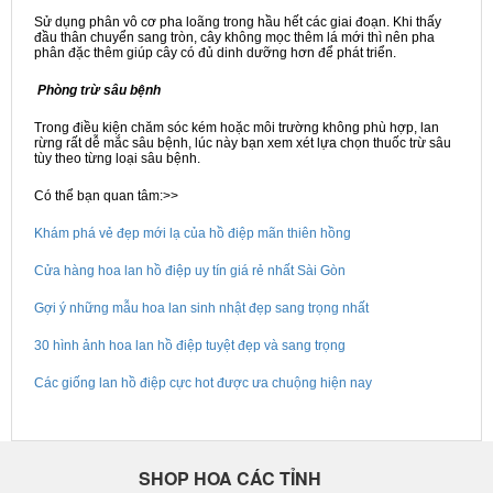
Sử dụng phân vô cơ pha loãng trong hầu hết các giai đoạn. Khi thấy
đầu thân chuyển sang tròn, cây không mọc thêm lá mới thì nên pha
phân đặc thêm giúp cây có đủ dinh dưỡng hơn để phát triển.
Phòng trừ sâu bệnh
Trong điều kiện chăm sóc kém hoặc môi trường không phù hợp, lan
rừng rất dễ mắc sâu bệnh, lúc này bạn xem xét lựa chọn thuốc trừ sâu
tùy theo từng loại sâu bệnh.
Có thể bạn quan tâm:>>
Khám phá vẻ đẹp mới lạ của hồ điệp mãn thiên hồng
Cửa hàng hoa lan hồ điệp uy tín giá rẻ nhất Sài Gòn
Gợi ý những mẫu hoa lan sinh nhật đẹp sang trọng nhất
30 hình ảnh hoa lan hồ điệp tuyệt đẹp và sang trọng
Các giống lan hồ điệp cực hot được ưa chuộng hiện nay
SHOP HOA CÁC TỈNH