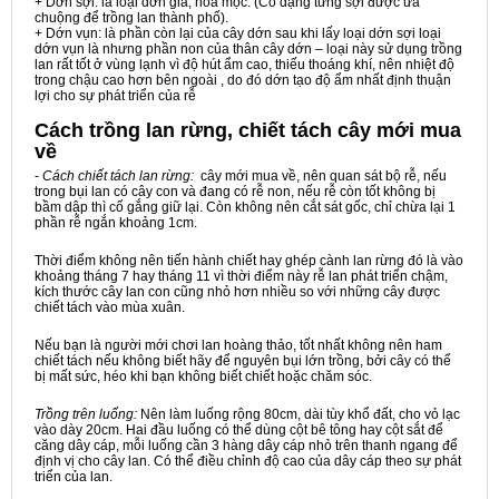
+ Dớn sợi: là loại dớn già, hóa mộc. (Có dạng từng sợi được ưa
chuộng để trồng lan thành phố).
+ Dớn vụn: là phần còn lại của cây dớn sau khi lấy loại dớn sợi loại
dớn vụn là nhưng phần non của thân cây dớn – loại này sử dụng trồng
lan rất tốt ở vùng lạnh vì độ hút ẩm cao, thiếu thoáng khí, nên nhiệt độ
trong chậu cao hơn bên ngoài , do đó dớn tạo độ ẩm nhất định thuận
lợi cho sự phát triển của rễ
Cách trồng lan rừng, chiết tách cây mới mua
về
-
Cách chiết tách lan rừng:
cây mới mua về, nên quan sát bộ rễ, nếu
trong bụi lan có cây con và đang có rễ non, nếu rễ còn tốt không bị
bầm dập thì cố gắng giữ lại. Còn không nên cắt sát gốc, chỉ chừa lại 1
phần rễ ngắn khoảng 1cm.
Thời điểm không nên tiến hành chiết hay ghép cành lan rừng đó là vào
khoảng tháng 7 hay tháng 11 vì thời điểm này rễ lan phát triển chậm,
kích thước cây lan con cũng nhỏ hơn nhiều so với những cây được
chiết tách vào mùa xuân.
Nếu bạn là người mới chơi lan hoàng thảo, tốt nhất không nên ham
chiết tách nếu không biết hãy để nguyên bụi lớn trồng, bởi cây có thể
bị mất sức, héo khi bạn không biết chiết hoặc chăm sóc.
Trồng trên luống:
Nên làm luống rộng 80cm, dài tùy khổ đất, cho vỏ lạc
vào dày 20cm. Hai đầu luống có thể dùng cột bê tông hay cột sắt để
căng dây cáp, mỗi luống cần 3 hàng dây cáp nhỏ trên thanh ngang để
định vị cho cây lan. Có thể điều chỉnh độ cao của dây cáp theo sự phát
triển của lan.