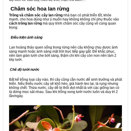
Chăm sóc hoa lan rừng
Trồng và chăm sóc cây lan rừng
nhà bạn có phát triển tốt, khỏe
mạnh, cho hoa đúng như ý muốn hay không không chỉ phụ thuộc vào
cách trồng lan rừng
mà quy trình chăm sóc cây cũng vô cùng quan
trọng.
Điều kiện ánh sáng
Lan hoàng thảo quen sống trong rừng nên cây không chịu được ánh
sáng mạnh hoặc ánh sáng mặt trời trực tiếp gay gắt. Để khắc phục,
nên làm giàn lưới che bớt sáng, thậm chí khi cây còn non nên làm 2
lớp lưới.
Chế độ tưới nước
Bất kể trồng loại cây nào, thì cây cũng cần nước để sinh trưởng và phát
triển. Nếu thiếu nước cây sẽ khô héo, giả hành teo lại, lá rụng nhưng
không chết. Thừa nước, cây dễ bị thối đọt nhất là với các giống lan có
lá đứng mọc sát nhau. Sau khi trồng xong tưới nước luôn và duy trì 2
lần/ngày.