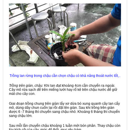
Trồng lan rừng trong chậu cần chọn chậu có khả năng thoát nước tốt,..
Trồng trên giàn, chậu:
Khi lan đạt khoảng 4cm cần chuyển ra ngoài.
Cây mô rửa sạch để trên miếng lưới hay rổ kê trên chậu nước để giữ
mát cho cây con.
Giai đoạn trồng chung trên giàn lấy xơ dừa bó xung quanh cây lan cấy
mô, dùng dây chun cuốn lại rồi đặt lên giàn. Sau khi trồng trên giàn
được 6 -7 tháng thì chuyển sang chậu nhỏ. Khoảng 6 tháng thì chuyển
sang chậu lớn.
Sau mỗi lần chuyển chậu khoảng 1 tuần mới bón phân. Thay chậu còn
tùy kích cỡ của cây, mức độ thối, mục rêu bám…