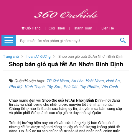
Giỏ Hàng
|
Giới Thiệu
|
Thanh Toán
|
Liên Hệ
Trang chủ
hoa tươi đường
Shop bán giỏ quà tết An Nhơn Bình Định
Shop bán giỏ quà tết An Nhơn Bình Định
Quận/Huyện tags:
TP Qui Nhơn
,
An Lão
,
Hoài Nhơn
,
Hoài Ân
,
Phù Mỹ
,
Vĩnh Thạnh
,
Tây Sơn
,
Phù Cát
,
Tuy Phước
,
Vân Canh
Chào mừng đến với
Shop Giỏ quà tết An Nhơn Bình Định
- nơi đáng
tin cậy và chất lượng cho những ước nguyện tết thêm hạnh phúc!
Chúng tôi tự hào là địa chỉ cửa hàng uy tín, chuyên mua bán, cung cấp
và phân phối Giỏ quà tết cao cấp giá rẻ duy nhất tại Quận
Trên thị trường hiện nay, có vô vàn cửa hàng đại lý bán Giỏ quà tết,
nhưng để tìm được một nơi đáng tin cậy và chất lượng không phải dễ
dàng. Đó là lý do tại sao chúng tôi tự hào là nhà phân phối chính thức