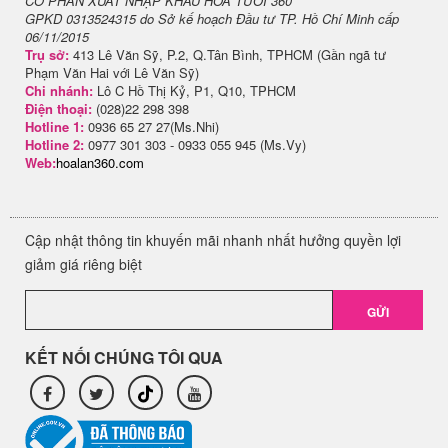
CỔ PHẦN XUẤT NHẬP KHẨU HOA TƯƠI 360
GPKD 0313524315 do Sở kế hoạch Đầu tư TP. Hồ Chí Minh cấp
06/11/2015
Trụ sở:
413 Lê Văn Sỹ, P.2, Q.Tân Bình, TPHCM (Gần ngã tư
Phạm Văn Hai với Lê Văn Sỹ)
Chi nhánh:
Lô C Hồ Thị Kỷ, P1, Q10, TPHCM
Điện thoại:
(028)22 298 398
Hotline 1:
0936 65 27 27(Ms.Nhi)
Hotline 2:
0977 301 303 - 0933 055 945 (Ms.Vy)
Web:
hoalan360.com
Cập nhật thông tin khuyến mãi nhanh nhất hưởng quyền lợi
giảm giá riêng biệt
GỬI
KẾT NỐI CHÚNG TÔI QUA