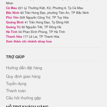
Nhơn
Cà Mau
221 Lý Thường Kiệt, K2, Phường 6, Tp Cà Mau
Bắc Ninh
83 Trần Hưng Đạo, phường Tiền An, TP Bắc Ninh
Phú Yên
30A Nguyễn Công Trứ, TP Tuy Hòa
Quảng Bình
41 Trần Hưng Đạo, Tp Đồng Hới
Quảng Trị
92 Nguyễn Trãi, TP Đông Hà
Hà Tĩnh
54 Phan Đình Phùng, TP Hà Tĩnh
Thanh Hóa
177 Lê Lai, TP Thanh Hóa
Xem thêm chi nhánh shop hoa
TRỢ GIÚP
Hướng dẫn đặt hàng
Quy định giao hàng
Tuyển dụng
Thanh toán
Câu hỏi thường gặp
HỖ TRỢ KHÁCH HÀNG