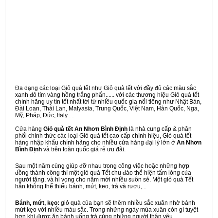
Đa dạng các loại Giỏ quà tết như Giỏ quà tết với đầy đủ các màu sắc
xanh đỏ tím vàng hồng trắng phấn...... với các thương hiệu Giỏ quà tết
chính hãng uy tín tốt nhất tới từ nhiều quốc gia nổi tiếng như Nhật Bản,
Đài Loan, Thái Lan, Malyasia, Trung Quốc, Việt Nam, Hàn Quốc, Nga,
Mỹ, Pháp, Đức, Italy.....
Cửa hàng
Giỏ quà tết An Nhơn Bình Định
là nhà cung cấp & phân
phối chính thức các loại Giỏ quà tết cao cấp chính hiệu, Giỏ quà tết
hàng nhập khẩu chính hãng cho nhiều cửa hàng đại lý lớn ở
An Nhơn
Bình Định
và trên toàn quốc giá rẻ ưu đãi.
Sau một năm cùng giúp đỡ nhau trong công việc hoặc những hợp
đồng thành công thì một giỏ quà Tết chu đáo thể hiện tấm lòng của
người tặng, và hi vọng cho năm mới nhiều suôn sẻ. Một giỏ quà Tết
hẳn không thể thiếu bánh, mứt, kẹo, trà và rượu,...
Bánh, mứt, kẹo:
giỏ quà của bạn sẽ thêm nhiều sắc xuân nhờ bánh
mứt kẹo với nhiều màu sắc. Trong những ngày mùa xuân còn gì tuyệt
hơn khi được ăn bánh uống trà cùng những người thân yêu.