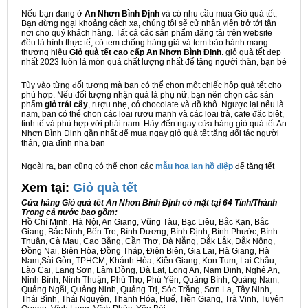
Nếu bạn đang ở
An Nhơn Bình Định
và có nhu cầu mua Giỏ quà tết,
Bạn đừng ngại khoảng cách xa, chúng tôi sẽ cử nhân viên trở tới tận
nơi cho quý khách hàng. Tất cả các sản phẩm đăng tải trên website
đều là hình thực tế, có tem chống hàng giả và tem bảo hành mang
thương hiệu
Giỏ quà tết cao cấp An Nhơn Bình Định
. giỏ quà tết đẹp
nhất 2023 luôn là món quà chất lượng nhất để tặng người thân, bạn bè
Tùy vào từng đối tượng mà bạn có thể chọn một chiếc hộp quà tết cho
phù hợp. Nếu đối tượng nhận quà là phụ nữ, bạn nên chọn các sản
phẩm
giỏ trái cây
, rượu nhẹ, có chocolate và đồ khô. Ngược lại nếu là
nam, bạn có thể chọn các loại rượu mạnh và các loại trà, cafe đặc biệt,
tinh tế và phù hợp với phái nam. Hãy đến ngay cửa hàng giỏ quà tết An
Nhơn Bình Định gần nhất để mua ngay giỏ quà tết tặng đối tác người
thân, gia đình nha bạn
Ngoài ra, bạn cũng có thể chọn các
mẫu hoa lan hồ điệp
để tặng tết
Xem tại:
G
iỏ quà tết
Cửa hàng Giỏ quà tết An Nhơn Bình Định có mặt tại 64 Tỉnh/Thành
Trong cả nước bao gồm:
Hồ Chí Minh, Hà Nội, An Giang, Vũng Tàu, Bạc Liêu, Bắc Kạn, Bắc
Giang, Bắc Ninh, Bến Tre, Bình Dương, Bình Định, Bình Phước, Bình
Thuận, Cà Mau, Cao Bằng, Cần Thơ, Đà Nẵng, Đắk Lắk, Đắk Nông,
Đồng Nai, Biên Hòa, Đồng Tháp, Điện Biên, Gia Lai, Hà Giang, Hà
Nam,Sài Gòn, TPHCM, Khánh Hòa, Kiên Giang, Kon Tum, Lai Châu,
Lào Cai, Lạng Sơn, Lâm Đồng, Đà Lạt, Long An, Nam Định, Nghệ An,
Ninh Bình, Ninh Thuận, Phú Thọ, Phú Yên, Quảng Bình, Quảng Nam,
Quảng Ngãi, Quảng Ninh, Quảng Trị, Sóc Trăng, Sơn La, Tây Ninh,
Thái Bình, Thái Nguyên, Thanh Hóa, Huế, Tiền Giang, Trà Vinh, Tuyên