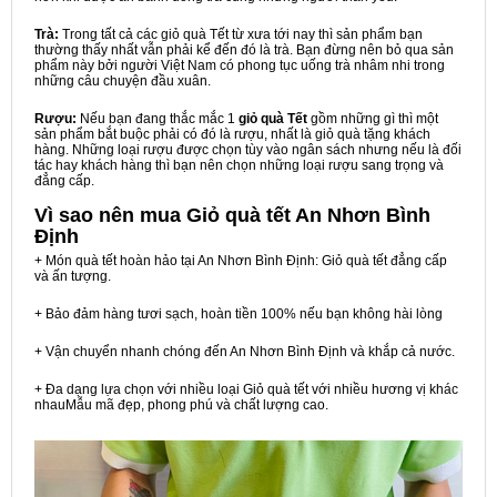
Trà:
Trong tất cả các giỏ quà Tết từ xưa tới nay thì sản phẩm bạn
thường thấy nhất vẫn phải kể đến đó là trà. Bạn đừng nên bỏ qua sản
phẩm này bởi người Việt Nam có phong tục uống trà nhâm nhi trong
những câu chuyện đầu xuân.
Rượu:
Nếu bạn đang thắc mắc 1
giỏ quà Tết
gồm những gì thì một
sản phẩm bắt buộc phải có đó là rượu, nhất là giỏ quà tặng khách
hàng. Những loại rượu được chọn tùy vào ngân sách nhưng nếu là đối
tác hay khách hàng thì bạn nên chọn những loại rượu sang trọng và
đẳng cấp.
Vì sao nên mua
Giỏ quà tết An Nhơn Bình
Định
+ Món quà tết hoàn hảo tại An Nhơn Bình Định: Giỏ quà tết đẳng cấp
và ấn tượng.
+ Bảo đảm hàng tươi sạch, hoàn tiền 100% nếu bạn không hài lòng
+ Vận chuyển nhanh chóng đến An Nhơn Bình Định và khắp cả nước.
+ Đa dạng lựa chọn với nhiều loại Giỏ quà tết với nhiều hương vị khác
nhauMẫu mã đẹp, phong phú và chất lượng cao.