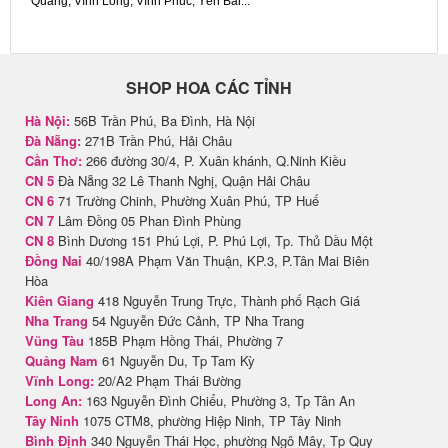
Quang, Vĩnh Long, Vĩnh Phúc, Yên Bái...
SHOP HOA CÁC TỈNH
Hà Nội:
56B Trần Phú, Ba Đình, Hà Nội
Đà Nẵng:
271B Trần Phú, Hải Châu
Cần Thơ:
266 đường 30/4, P. Xuân khánh, Q.Ninh Kiều
CN 5
Đà Nẵng 32 Lê Thanh Nghị, Quận Hải Châu
CN 6
71 Trường Chinh, Phường Xuân Phú, TP Huế
CN 7
Lâm Đồng 05 Phan Đình Phùng
CN 8
Bình Dương 151 Phú Lợi, P. Phú Lợi, Tp. Thủ Dầu Một
Đồng Nai
40/198A Phạm Văn Thuận, KP.3, P.Tân Mai Biên
Hòa
Kiên Giang
418 Nguyễn Trung Trực, Thành phố Rạch Giá
Nha Trang
54 Nguyễn Đức Cảnh, TP Nha Trang
Vũng Tàu
185B Phạm Hồng Thái, Phường 7
Quảng Nam
61 Nguyễn Du, Tp Tam Kỳ
Vĩnh Long:
20/A2 Phạm Thái Bường
Long An:
163 Nguyễn Đình Chiểu, Phường 3, Tp Tân An
Tây Ninh
1075 CTM8, phường Hiệp Ninh, TP Tây Ninh
Bình Định
340 Nguyễn Thái Học, phường Ngô Mây, Tp Quy