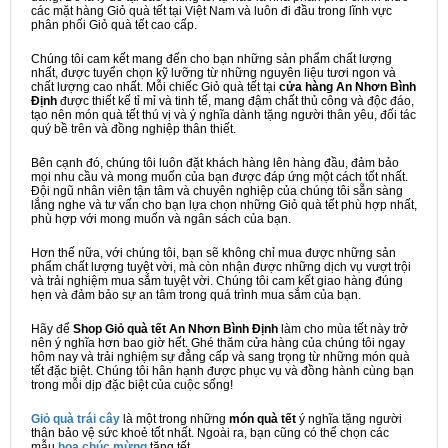
các mặt hàng Giỏ quà tết tại Việt Nam và luôn đi đầu trong lĩnh vực
phân phối Giỏ quà tết cao cấp.
Chúng tôi cam kết mang đến cho bạn những sản phẩm chất lượng
nhất, được tuyển chọn kỹ lưỡng từ những nguyên liệu tươi ngon và
chất lượng cao nhất. Mỗi chiếc Giỏ quà tết tại
cửa hàng An Nhơn Bình
Định
được thiết kế tỉ mỉ và tinh tế, mang đậm chất thủ công và độc đáo,
tạo nên món quà tết thú vị và ý nghĩa dành tặng người thân yêu, đối tác
quý bề trên và đồng nghiệp thân thiết.
Bên cạnh đó, chúng tôi luôn đặt khách hàng lên hàng đầu, đảm bảo
mọi nhu cầu và mong muốn của bạn được đáp ứng một cách tốt nhất.
Đội ngũ nhân viên tận tâm và chuyên nghiệp của chúng tôi sẵn sàng
lắng nghe và tư vấn cho bạn lựa chọn những Giỏ quà tết phù hợp nhất,
phù hợp với mong muốn và ngân sách của bạn.
Hơn thế nữa, với chúng tôi, bạn sẽ không chỉ mua được những sản
phẩm chất lượng tuyệt vời, mà còn nhận được những dịch vụ vượt trội
và trải nghiệm mua sắm tuyệt vời. Chúng tôi cam kết giao hàng đúng
hẹn và đảm bảo sự an tâm trong quá trình mua sắm của bạn.
Hãy để
Shop Giỏ quà tết An Nhơn Bình Định
làm cho mùa tết này trở
nên ý nghĩa hơn bao giờ hết. Ghé thăm cửa hàng của chúng tôi ngay
hôm nay và trải nghiệm sự đẳng cấp và sang trọng từ những món quà
tết đặc biệt. Chúng tôi hân hạnh được phục vụ và đồng hành cùng bạn
trong mỗi dịp đặc biệt của cuộc sống!
Giỏ quà trái cây
là một trong những
món quà tết
ý nghĩa tặng người
thân bảo vệ sức khoẻ tốt nhất. Ngoài ra, bạn cũng có thể chọn các
mẫu
hoa chúc mừng
tặng tết