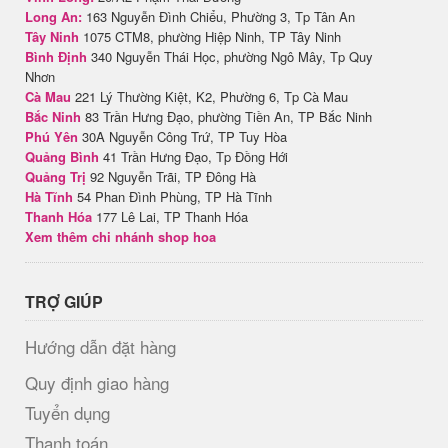
Long An:
163 Nguyễn Đình Chiểu, Phường 3, Tp Tân An
Tây Ninh
1075 CTM8, phường Hiệp Ninh, TP Tây Ninh
Bình Định
340 Nguyễn Thái Học, phường Ngô Mây, Tp Quy
Nhơn
Cà Mau
221 Lý Thường Kiệt, K2, Phường 6, Tp Cà Mau
Bắc Ninh
83 Trần Hưng Đạo, phường Tiền An, TP Bắc Ninh
Phú Yên
30A Nguyễn Công Trứ, TP Tuy Hòa
Quảng Bình
41 Trần Hưng Đạo, Tp Đồng Hới
Quảng Trị
92 Nguyễn Trãi, TP Đông Hà
Hà Tĩnh
54 Phan Đình Phùng, TP Hà Tĩnh
Thanh Hóa
177 Lê Lai, TP Thanh Hóa
Xem thêm chi nhánh shop hoa
TRỢ GIÚP
Hướng dẫn đặt hàng
Quy định giao hàng
Tuyển dụng
Thanh toán