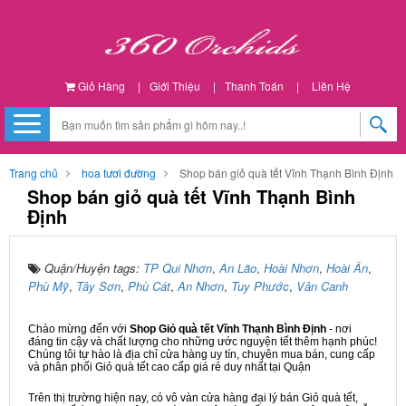
Giỏ Hàng
|
Giới Thiệu
|
Thanh Toán
|
Liên Hệ
Trang chủ
hoa tươi đường
Shop bán giỏ quà tết Vĩnh Thạnh Bình Định
Shop bán giỏ quà tết Vĩnh Thạnh Bình
Định
Quận/Huyện tags:
TP Qui Nhơn
,
An Lão
,
Hoài Nhơn
,
Hoài Ân
,
Phù Mỹ
,
Tây Sơn
,
Phù Cát
,
An Nhơn
,
Tuy Phước
,
Vân Canh
Chào mừng đến với
Shop Giỏ quà tết Vĩnh Thạnh Bình Định
- nơi
đáng tin cậy và chất lượng cho những ước nguyện tết thêm hạnh phúc!
Chúng tôi tự hào là địa chỉ cửa hàng uy tín, chuyên mua bán, cung cấp
và phân phối Giỏ quà tết cao cấp giá rẻ duy nhất tại Quận
Trên thị trường hiện nay, có vô vàn cửa hàng đại lý bán Giỏ quà tết,