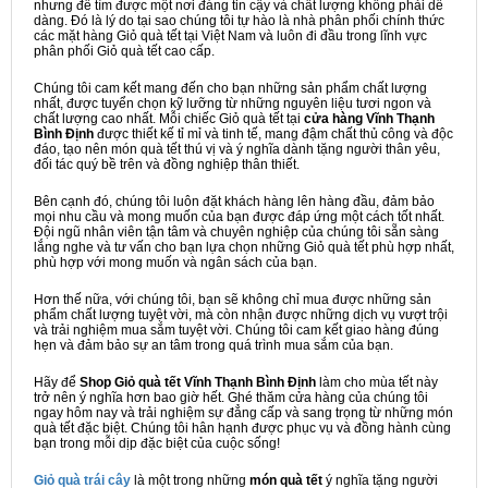
nhưng để tìm được một nơi đáng tin cậy và chất lượng không phải dễ
dàng. Đó là lý do tại sao chúng tôi tự hào là nhà phân phối chính thức
các mặt hàng Giỏ quà tết tại Việt Nam và luôn đi đầu trong lĩnh vực
phân phối Giỏ quà tết cao cấp.
Chúng tôi cam kết mang đến cho bạn những sản phẩm chất lượng
nhất, được tuyển chọn kỹ lưỡng từ những nguyên liệu tươi ngon và
chất lượng cao nhất. Mỗi chiếc Giỏ quà tết tại
cửa hàng Vĩnh Thạnh
Bình Định
được thiết kế tỉ mỉ và tinh tế, mang đậm chất thủ công và độc
đáo, tạo nên món quà tết thú vị và ý nghĩa dành tặng người thân yêu,
đối tác quý bề trên và đồng nghiệp thân thiết.
Bên cạnh đó, chúng tôi luôn đặt khách hàng lên hàng đầu, đảm bảo
mọi nhu cầu và mong muốn của bạn được đáp ứng một cách tốt nhất.
Đội ngũ nhân viên tận tâm và chuyên nghiệp của chúng tôi sẵn sàng
lắng nghe và tư vấn cho bạn lựa chọn những Giỏ quà tết phù hợp nhất,
phù hợp với mong muốn và ngân sách của bạn.
Hơn thế nữa, với chúng tôi, bạn sẽ không chỉ mua được những sản
phẩm chất lượng tuyệt vời, mà còn nhận được những dịch vụ vượt trội
và trải nghiệm mua sắm tuyệt vời. Chúng tôi cam kết giao hàng đúng
hẹn và đảm bảo sự an tâm trong quá trình mua sắm của bạn.
Hãy để
Shop Giỏ quà tết Vĩnh Thạnh Bình Định
làm cho mùa tết này
trở nên ý nghĩa hơn bao giờ hết. Ghé thăm cửa hàng của chúng tôi
ngay hôm nay và trải nghiệm sự đẳng cấp và sang trọng từ những món
quà tết đặc biệt. Chúng tôi hân hạnh được phục vụ và đồng hành cùng
bạn trong mỗi dịp đặc biệt của cuộc sống!
Giỏ quà trái cây
là một trong những
món quà tết
ý nghĩa tặng người