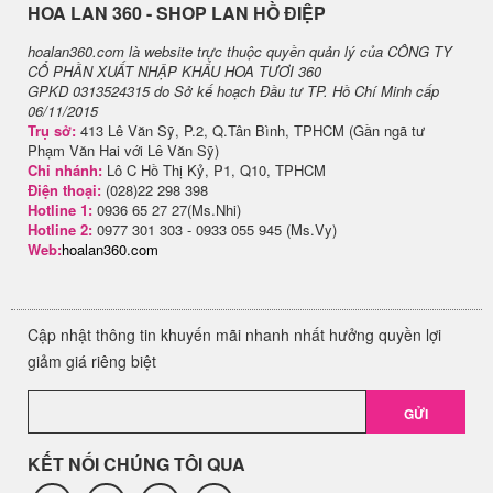
H​OA LAN 360 - SHOP LAN HỒ ĐIỆP
hoalan360.com là website trực thuộc quyền quản lý của CÔNG TY
CỔ PHẦN XUẤT NHẬP KHẨU HOA TƯƠI 360
GPKD 0313524315 do Sở kế hoạch Đầu tư TP. Hồ Chí Minh cấp
06/11/2015
Trụ sở:
413 Lê Văn Sỹ, P.2, Q.Tân Bình, TPHCM (Gần ngã tư
Phạm Văn Hai với Lê Văn Sỹ)
Chi nhánh:
Lô C Hồ Thị Kỷ, P1, Q10, TPHCM
Điện thoại:
(028)22 298 398
Hotline 1:
0936 65 27 27(Ms.Nhi)
Hotline 2:
0977 301 303 - 0933 055 945 (Ms.Vy)
Web:
hoalan360.com
Cập nhật thông tin khuyến mãi nhanh nhất hưởng quyền lợi
giảm giá riêng biệt
GỬI
KẾT NỐI CHÚNG TÔI QUA