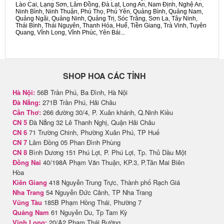
Lào Cai, Lạng Sơn, Lâm Đồng, Đà Lạt, Long An, Nam Định, Nghệ An,
Ninh Bình, Ninh Thuận, Phú Thọ, Phú Yên, Quảng Bình, Quảng Nam,
Quảng Ngãi, Quảng Ninh, Quảng Trị, Sóc Trăng, Sơn La, Tây Ninh,
Thái Bình, Thái Nguyên, Thanh Hóa, Huế, Tiền Giang, Trà Vinh, Tuyên
Quang, Vĩnh Long, Vĩnh Phúc, Yên Bái...
SHOP HOA CÁC TỈNH
Hà Nội:
56B Trần Phú, Ba Đình, Hà Nội
Đà Nẵng:
271B Trần Phú, Hải Châu
Cần Thơ:
266 đường 30/4, P. Xuân khánh, Q.Ninh Kiều
CN 5
Đà Nẵng 32 Lê Thanh Nghị, Quận Hải Châu
CN 6
71 Trường Chinh, Phường Xuân Phú, TP Huế
CN 7
Lâm Đồng 05 Phan Đình Phùng
CN 8
Bình Dương 151 Phú Lợi, P. Phú Lợi, Tp. Thủ Dầu Một
Đồng Nai
40/198A Phạm Văn Thuận, KP.3, P.Tân Mai Biên
Hòa
Kiên Giang
418 Nguyễn Trung Trực, Thành phố Rạch Giá
Nha Trang
54 Nguyễn Đức Cảnh, TP Nha Trang
Vũng Tàu
185B Phạm Hồng Thái, Phường 7
Quảng Nam
61 Nguyễn Du, Tp Tam Kỳ
Vĩnh Long:
20/A2 Phạm Thái Bường