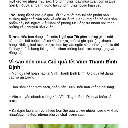
mứt kẹo với nhiều màu sắc. Trong những ngày mùa xuân còn gì tuyệt
hơn khi được ăn bánh uống trà cùng những người thân yêu.
Trà:
Trong tất cả các giỏ quà Tết từ xưa tới nay thì sản phẩm bạn
thường thấy nhất vẫn phải kể đến đó là trà. Bạn đừng nên bỏ qua sản
phẩm này bởi người Việt Nam có phong tục uống trà nhâm nhi trong
những câu chuyện đầu xuân.
Rượu:
Nếu bạn đang thắc mắc 1
giỏ quà Tết
gồm những gì thì một
sản phẩm bắt buộc phải có đó là rượu, nhất là giỏ quà tặng khách
hàng. Những loại rượu được chọn tùy vào ngân sách nhưng nếu là đối
tác hay khách hàng thì bạn nên chọn những loại rượu sang trọng và
đẳng cấp.
Vì sao nên mua
Giỏ quà tết Vĩnh Thạnh Bình
Định
+ Món quà tết hoàn hảo tại Vĩnh Thạnh Bình Định: Giỏ quà tết đẳng
cấp và ấn tượng.
+ Bảo đảm hàng tươi sạch, hoàn tiền 100% nếu bạn không hài lòng
+ Vận chuyển nhanh chóng đến Vĩnh Thạnh Bình Định và khắp cả
nước.
+ Đa dạng lựa chọn với nhiều loại Giỏ quà tết với nhiều hương vị khác
nhauMẫu mã đẹp, phong phú và chất lượng cao.