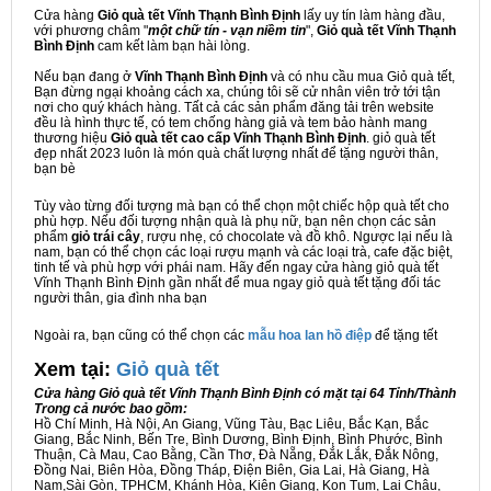
Cửa hàng
Giỏ quà tết Vĩnh Thạnh Bình Định
lấy uy tín làm hàng đầu,
với phương châm "
một chữ tín - vạn niềm tin
",
Giỏ quà tết Vĩnh Thạnh
Bình Định
cam kết làm bạn hài lòng.
Nếu bạn đang ở
Vĩnh Thạnh Bình Định
và có nhu cầu mua Giỏ quà tết,
Bạn đừng ngại khoảng cách xa, chúng tôi sẽ cử nhân viên trở tới tận
nơi cho quý khách hàng. Tất cả các sản phẩm đăng tải trên website
đều là hình thực tế, có tem chống hàng giả và tem bảo hành mang
thương hiệu
Giỏ quà tết cao cấp Vĩnh Thạnh Bình Định
. giỏ quà tết
đẹp nhất 2023 luôn là món quà chất lượng nhất để tặng người thân,
bạn bè
Tùy vào từng đối tượng mà bạn có thể chọn một chiếc hộp quà tết cho
phù hợp. Nếu đối tượng nhận quà là phụ nữ, bạn nên chọn các sản
phẩm
giỏ trái cây
, rượu nhẹ, có chocolate và đồ khô. Ngược lại nếu là
nam, bạn có thể chọn các loại rượu mạnh và các loại trà, cafe đặc biệt,
tinh tế và phù hợp với phái nam. Hãy đến ngay cửa hàng giỏ quà tết
Vĩnh Thạnh Bình Định gần nhất để mua ngay giỏ quà tết tặng đối tác
người thân, gia đình nha bạn
Ngoài ra, bạn cũng có thể chọn các
mẫu hoa lan hồ điệp
để tặng tết
Xem tại:
G
iỏ quà tết
Cửa hàng Giỏ quà tết Vĩnh Thạnh Bình Định có mặt tại 64 Tỉnh/Thành
Trong cả nước bao gồm:
Hồ Chí Minh, Hà Nội, An Giang, Vũng Tàu, Bạc Liêu, Bắc Kạn, Bắc
Giang, Bắc Ninh, Bến Tre, Bình Dương, Bình Định, Bình Phước, Bình
Thuận, Cà Mau, Cao Bằng, Cần Thơ, Đà Nẵng, Đắk Lắk, Đắk Nông,
Đồng Nai, Biên Hòa, Đồng Tháp, Điện Biên, Gia Lai, Hà Giang, Hà
Nam,Sài Gòn, TPHCM, Khánh Hòa, Kiên Giang, Kon Tum, Lai Châu,