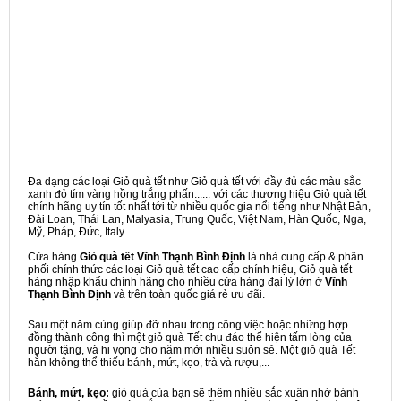
Đa dạng các loại Giỏ quà tết như Giỏ quà tết với đầy đủ các màu sắc
xanh đỏ tím vàng hồng trắng phấn...... với các thương hiệu Giỏ quà tết
chính hãng uy tín tốt nhất tới từ nhiều quốc gia nổi tiếng như Nhật Bản,
Đài Loan, Thái Lan, Malyasia, Trung Quốc, Việt Nam, Hàn Quốc, Nga,
Mỹ, Pháp, Đức, Italy.....
Cửa hàng
Giỏ quà tết Vĩnh Thạnh Bình Định
là nhà cung cấp & phân
phối chính thức các loại Giỏ quà tết cao cấp chính hiệu, Giỏ quà tết
hàng nhập khẩu chính hãng cho nhiều cửa hàng đại lý lớn ở
Vĩnh
Thạnh Bình Định
và trên toàn quốc giá rẻ ưu đãi.
Sau một năm cùng giúp đỡ nhau trong công việc hoặc những hợp
đồng thành công thì một giỏ quà Tết chu đáo thể hiện tấm lòng của
người tặng, và hi vọng cho năm mới nhiều suôn sẻ. Một giỏ quà Tết
hẳn không thể thiếu bánh, mứt, kẹo, trà và rượu,...
Bánh, mứt, kẹo:
giỏ quà của bạn sẽ thêm nhiều sắc xuân nhờ bánh