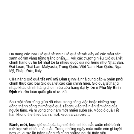
Đa dạng các loại Giỏ quà tết như Giỏ quà tết với đầy đủ các màu sắc
xanh đỏ tím vàng hồng trắng phấn...... với các thương hiệu Giỏ quà tết
chính hãng uy tín tốt nhất tới từ nhiều quốc gia nổi tiếng như Nhật Bản,
Đài Loan, Thái Lan, Malyasia, Trung Quốc, Việt Nam, Hàn Quốc, Nga,
Mỹ, Pháp, Đức, Italy.....
Cửa hàng
Giỏ quà tết Phù Mỹ Bình Định
là nhà cung cấp & phân phối
chính thức các loại Giỏ quà tết cao cấp chính hiệu, Giỏ quà tết hàng
nhập khẩu chính hãng cho nhiều cửa hàng đại lý lớn ở
Phù Mỹ Bình
Định
và trên toàn quốc giá rẻ ưu đãi.
Sau một năm cùng giúp đỡ nhau trong công việc hoặc những hợp
đồng thành công thì một giỏ quà Tết chu đáo thể hiện tấm lòng của
người tặng, và hi vọng cho năm mới nhiều suôn sẻ. Một giỏ quà Tết
hẳn không thể thiếu bánh, mứt, kẹo, trà và rượu,...
Bánh, mứt, kẹo:
giỏ quà của bạn sẽ thêm nhiều sắc xuân nhờ bánh
mứt kẹo với nhiều màu sắc. Trong những ngày mùa xuân còn gì tuyệt
hơn khi được ăn bánh uống trà cùng những người thân yêu.