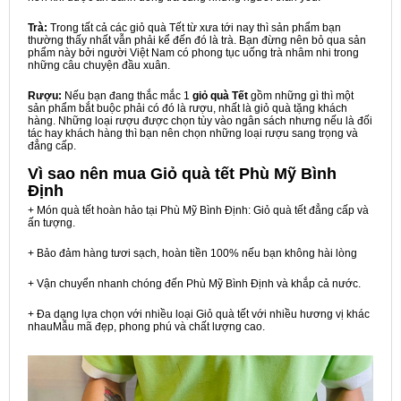
Trà:
Trong tất cả các giỏ quà Tết từ xưa tới nay thì sản phẩm bạn
thường thấy nhất vẫn phải kể đến đó là trà. Bạn đừng nên bỏ qua sản
phẩm này bởi người Việt Nam có phong tục uống trà nhâm nhi trong
những câu chuyện đầu xuân.
Rượu:
Nếu bạn đang thắc mắc 1
giỏ quà Tết
gồm những gì thì một
sản phẩm bắt buộc phải có đó là rượu, nhất là giỏ quà tặng khách
hàng. Những loại rượu được chọn tùy vào ngân sách nhưng nếu là đối
tác hay khách hàng thì bạn nên chọn những loại rượu sang trọng và
đẳng cấp.
Vì sao nên mua
Giỏ quà tết Phù Mỹ Bình
Định
+ Món quà tết hoàn hảo tại Phù Mỹ Bình Định: Giỏ quà tết đẳng cấp và
ấn tượng.
+ Bảo đảm hàng tươi sạch, hoàn tiền 100% nếu bạn không hài lòng
+ Vận chuyển nhanh chóng đến Phù Mỹ Bình Định và khắp cả nước.
+ Đa dạng lựa chọn với nhiều loại Giỏ quà tết với nhiều hương vị khác
nhauMẫu mã đẹp, phong phú và chất lượng cao.