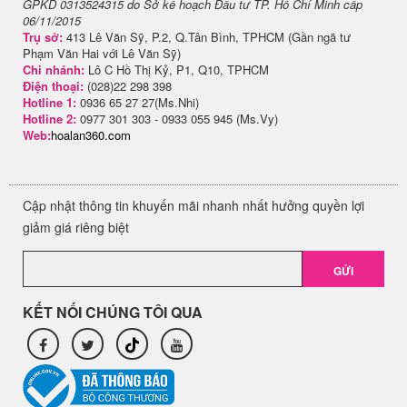
GPKD 0313524315 do Sở kế hoạch Đầu tư TP. Hồ Chí Minh cấp
06/11/2015
Trụ sở:
413 Lê Văn Sỹ, P.2, Q.Tân Bình, TPHCM (Gần ngã tư
Phạm Văn Hai với Lê Văn Sỹ)
Chi nhánh:
Lô C Hồ Thị Kỷ, P1, Q10, TPHCM
Điện thoại:
(028)22 298 398
Hotline 1:
0936 65 27 27(Ms.Nhi)
Hotline 2:
0977 301 303 - 0933 055 945 (Ms.Vy)
Web:
hoalan360.com
Cập nhật thông tin khuyến mãi nhanh nhất hưởng quyền lợi
giảm giá riêng biệt
GỬI
KẾT NỐI CHÚNG TÔI QUA