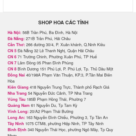
SHOP HOA CÁC TỈNH
Hà Nội:
56B Trần Phú, Ba Đình, Hà Nội
Đà Nẵng:
271B Trần Phú, Hải Châu
Cần Thơ:
266 đường 30/4, P. Xuân khánh, Q.Ninh Kiều
CN 5
Đà Nẵng 32 Lê Thanh Nghị, Quận Hải Châu
CN 6
71 Trường Chinh, Phường Xuân Phú, TP Huế
CN 7
Lâm Đồng 05 Phan Đình Phùng
CN 8
Bình Dương 151 Phú Lợi, P. Phú Lợi, Tp. Thủ Dầu Một
Đồng Nai
40/198A Phạm Văn Thuận, KP.3, P.Tân Mai Biên
Hòa
Kiên Giang
418 Nguyễn Trung Trực, Thành phố Rạch Giá
Nha Trang
54 Nguyễn Đức Cảnh, TP Nha Trang
Vũng Tàu
185B Phạm Hồng Thái, Phường 7
Quảng Nam
61 Nguyễn Du, Tp Tam Kỳ
Vĩnh Long:
20/A2 Phạm Thái Bường
Long An:
163 Nguyễn Đình Chiểu, Phường 3, Tp Tân An
Tây Ninh
1075 CTM8, phường Hiệp Ninh, TP Tây Ninh
Bình Định
340 Nguyễn Thái Học, phường Ngô Mây, Tp Quy
Nhơn