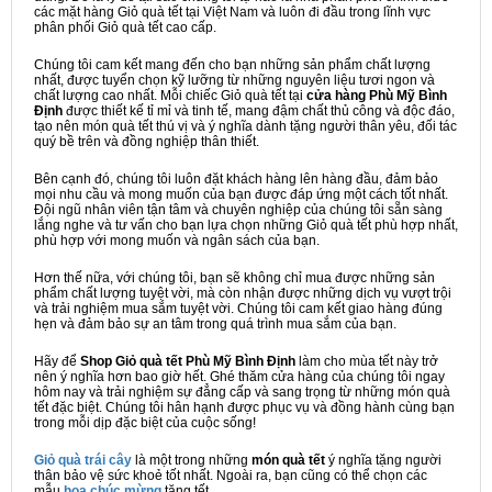
các mặt hàng Giỏ quà tết tại Việt Nam và luôn đi đầu trong lĩnh vực
phân phối Giỏ quà tết cao cấp.
Chúng tôi cam kết mang đến cho bạn những sản phẩm chất lượng
nhất, được tuyển chọn kỹ lưỡng từ những nguyên liệu tươi ngon và
chất lượng cao nhất. Mỗi chiếc Giỏ quà tết tại
cửa hàng Phù Mỹ Bình
Định
được thiết kế tỉ mỉ và tinh tế, mang đậm chất thủ công và độc đáo,
tạo nên món quà tết thú vị và ý nghĩa dành tặng người thân yêu, đối tác
quý bề trên và đồng nghiệp thân thiết.
Bên cạnh đó, chúng tôi luôn đặt khách hàng lên hàng đầu, đảm bảo
mọi nhu cầu và mong muốn của bạn được đáp ứng một cách tốt nhất.
Đội ngũ nhân viên tận tâm và chuyên nghiệp của chúng tôi sẵn sàng
lắng nghe và tư vấn cho bạn lựa chọn những Giỏ quà tết phù hợp nhất,
phù hợp với mong muốn và ngân sách của bạn.
Hơn thế nữa, với chúng tôi, bạn sẽ không chỉ mua được những sản
phẩm chất lượng tuyệt vời, mà còn nhận được những dịch vụ vượt trội
và trải nghiệm mua sắm tuyệt vời. Chúng tôi cam kết giao hàng đúng
hẹn và đảm bảo sự an tâm trong quá trình mua sắm của bạn.
Hãy để
Shop Giỏ quà tết Phù Mỹ Bình Định
làm cho mùa tết này trở
nên ý nghĩa hơn bao giờ hết. Ghé thăm cửa hàng của chúng tôi ngay
hôm nay và trải nghiệm sự đẳng cấp và sang trọng từ những món quà
tết đặc biệt. Chúng tôi hân hạnh được phục vụ và đồng hành cùng bạn
trong mỗi dịp đặc biệt của cuộc sống!
Giỏ quà trái cây
là một trong những
món quà tết
ý nghĩa tặng người
thân bảo vệ sức khoẻ tốt nhất. Ngoài ra, bạn cũng có thể chọn các
mẫu
hoa chúc mừng
tặng tết