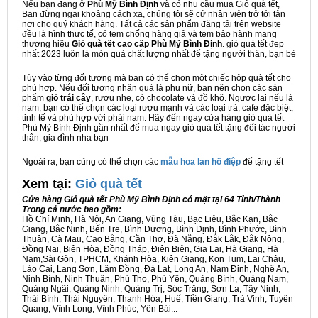
Nếu bạn đang ở
Phù Mỹ Bình Định
và có nhu cầu mua Giỏ quà tết,
Bạn đừng ngại khoảng cách xa, chúng tôi sẽ cử nhân viên trở tới tận
nơi cho quý khách hàng. Tất cả các sản phẩm đăng tải trên website
đều là hình thực tế, có tem chống hàng giả và tem bảo hành mang
thương hiệu
Giỏ quà tết cao cấp Phù Mỹ Bình Định
. giỏ quà tết đẹp
nhất 2023 luôn là món quà chất lượng nhất để tặng người thân, bạn bè
Tùy vào từng đối tượng mà bạn có thể chọn một chiếc hộp quà tết cho
phù hợp. Nếu đối tượng nhận quà là phụ nữ, bạn nên chọn các sản
phẩm
giỏ trái cây
, rượu nhẹ, có chocolate và đồ khô. Ngược lại nếu là
nam, bạn có thể chọn các loại rượu mạnh và các loại trà, cafe đặc biệt,
tinh tế và phù hợp với phái nam. Hãy đến ngay cửa hàng giỏ quà tết
Phù Mỹ Bình Định gần nhất để mua ngay giỏ quà tết tặng đối tác người
thân, gia đình nha bạn
Ngoài ra, bạn cũng có thể chọn các
mẫu hoa lan hồ điệp
để tặng tết
Xem tại:
G
iỏ quà tết
Cửa hàng Giỏ quà tết Phù Mỹ Bình Định có mặt tại 64 Tỉnh/Thành
Trong cả nước bao gồm:
Hồ Chí Minh, Hà Nội, An Giang, Vũng Tàu, Bạc Liêu, Bắc Kạn, Bắc
Giang, Bắc Ninh, Bến Tre, Bình Dương, Bình Định, Bình Phước, Bình
Thuận, Cà Mau, Cao Bằng, Cần Thơ, Đà Nẵng, Đắk Lắk, Đắk Nông,
Đồng Nai, Biên Hòa, Đồng Tháp, Điện Biên, Gia Lai, Hà Giang, Hà
Nam,Sài Gòn, TPHCM, Khánh Hòa, Kiên Giang, Kon Tum, Lai Châu,
Lào Cai, Lạng Sơn, Lâm Đồng, Đà Lạt, Long An, Nam Định, Nghệ An,
Ninh Bình, Ninh Thuận, Phú Thọ, Phú Yên, Quảng Bình, Quảng Nam,
Quảng Ngãi, Quảng Ninh, Quảng Trị, Sóc Trăng, Sơn La, Tây Ninh,
Thái Bình, Thái Nguyên, Thanh Hóa, Huế, Tiền Giang, Trà Vinh, Tuyên
Quang, Vĩnh Long, Vĩnh Phúc, Yên Bái...