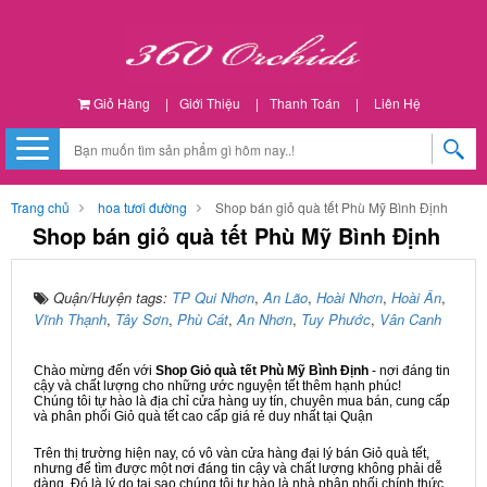
Giỏ Hàng
|
Giới Thiệu
|
Thanh Toán
|
Liên Hệ
Trang chủ
hoa tươi đường
Shop bán giỏ quà tết Phù Mỹ Bình Định
Shop bán giỏ quà tết Phù Mỹ Bình Định
Quận/Huyện tags:
TP Qui Nhơn
,
An Lão
,
Hoài Nhơn
,
Hoài Ân
,
Vĩnh Thạnh
,
Tây Sơn
,
Phù Cát
,
An Nhơn
,
Tuy Phước
,
Vân Canh
Chào mừng đến với
Shop Giỏ quà tết Phù Mỹ Bình Định
- nơi đáng tin
cậy và chất lượng cho những ước nguyện tết thêm hạnh phúc!
Chúng tôi tự hào là địa chỉ cửa hàng uy tín, chuyên mua bán, cung cấp
và phân phối Giỏ quà tết cao cấp giá rẻ duy nhất tại Quận
Trên thị trường hiện nay, có vô vàn cửa hàng đại lý bán Giỏ quà tết,
nhưng để tìm được một nơi đáng tin cậy và chất lượng không phải dễ
dàng. Đó là lý do tại sao chúng tôi tự hào là nhà phân phối chính thức