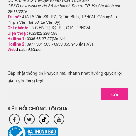
CỔ PHẦN XUẤT NHẬP KHẨU HOA TƯƠI 360
GPKD 0313524315 do Sở kế hoạch Đầu tư TP. Hồ Chí Minh cấp
06/11/2015
Trụ sở:
413 Lê Văn Sỹ, P.2, Q.Tân Bình, TPHCM (Gần ngã tư
Phạm Văn Hai với Lê Văn Sỹ)
Chi nhánh:
Lô C Hồ Thị Kỷ, P1, Q10, TPHCM
Điện thoại:
(028)22 298 398
Hotline 1:
0936 65 27 27(Ms.Nhi)
Hotline 2:
0977 301 303 - 0933 055 945 (Ms.Vy)
Web:
hoalan360.com
Cập nhật thông tin khuyến mãi nhanh nhất hưởng quyền lợi
giảm giá riêng biệt
GỬI
KẾT NỐI CHÚNG TÔI QUA