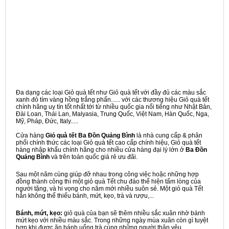
Đa dạng các loại Giỏ quà tết như Giỏ quà tết với đầy đủ các màu sắc
xanh đỏ tím vàng hồng trắng phấn...... với các thương hiệu Giỏ quà tết
chính hãng uy tín tốt nhất tới từ nhiều quốc gia nổi tiếng như Nhật Bản,
Đài Loan, Thái Lan, Malyasia, Trung Quốc, Việt Nam, Hàn Quốc, Nga,
Mỹ, Pháp, Đức, Italy.....
Cửa hàng
Giỏ quà tết Ba Đồn Quảng Bình
là nhà cung cấp & phân
phối chính thức các loại Giỏ quà tết cao cấp chính hiệu, Giỏ quà tết
hàng nhập khẩu chính hãng cho nhiều cửa hàng đại lý lớn ở
Ba Đồn
Quảng Bình
và trên toàn quốc giá rẻ ưu đãi.
Sau một năm cùng giúp đỡ nhau trong công việc hoặc những hợp
đồng thành công thì một giỏ quà Tết chu đáo thể hiện tấm lòng của
người tặng, và hi vọng cho năm mới nhiều suôn sẻ. Một giỏ quà Tết
hẳn không thể thiếu bánh, mứt, kẹo, trà và rượu,...
Bánh, mứt, kẹo:
giỏ quà của bạn sẽ thêm nhiều sắc xuân nhờ bánh
mứt kẹo với nhiều màu sắc. Trong những ngày mùa xuân còn gì tuyệt
hơn khi được ăn bánh uống trà cùng những người thân yêu.