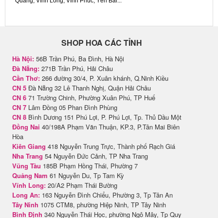
Quang, Vĩnh Long, Vĩnh Phúc, Yên Bái...
SHOP HOA CÁC TỈNH
Hà Nội:
56B Trần Phú, Ba Đình, Hà Nội
Đà Nẵng:
271B Trần Phú, Hải Châu
Cần Thơ:
266 đường 30/4, P. Xuân khánh, Q.Ninh Kiều
CN 5
Đà Nẵng 32 Lê Thanh Nghị, Quận Hải Châu
CN 6
71 Trường Chinh, Phường Xuân Phú, TP Huế
CN 7
Lâm Đồng 05 Phan Đình Phùng
CN 8
Bình Dương 151 Phú Lợi, P. Phú Lợi, Tp. Thủ Dầu Một
Đồng Nai
40/198A Phạm Văn Thuận, KP.3, P.Tân Mai Biên
Hòa
Kiên Giang
418 Nguyễn Trung Trực, Thành phố Rạch Giá
Nha Trang
54 Nguyễn Đức Cảnh, TP Nha Trang
Vũng Tàu
185B Phạm Hồng Thái, Phường 7
Quảng Nam
61 Nguyễn Du, Tp Tam Kỳ
Vĩnh Long:
20/A2 Phạm Thái Bường
Long An:
163 Nguyễn Đình Chiểu, Phường 3, Tp Tân An
Tây Ninh
1075 CTM8, phường Hiệp Ninh, TP Tây Ninh
Bình Định
340 Nguyễn Thái Học, phường Ngô Mây, Tp Quy