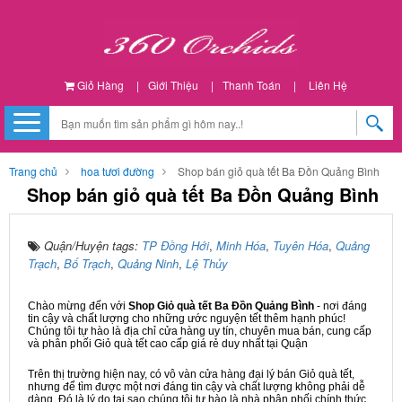
Giỏ Hàng
|
Giới Thiệu
|
Thanh Toán
|
Liên Hệ
Trang chủ
hoa tươi đường
Shop bán giỏ quà tết Ba Đồn Quảng Bình
Shop bán giỏ quà tết Ba Đồn Quảng Bình
Quận/Huyện tags:
TP Đồng Hới
,
Minh Hóa
,
Tuyên Hóa
,
Quảng
Trạch
,
Bố Trạch
,
Quảng Ninh
,
Lệ Thủy
Chào mừng đến với
Shop Giỏ quà tết Ba Đồn Quảng Bình
- nơi đáng
tin cậy và chất lượng cho những ước nguyện tết thêm hạnh phúc!
Chúng tôi tự hào là địa chỉ cửa hàng uy tín, chuyên mua bán, cung cấp
và phân phối Giỏ quà tết cao cấp giá rẻ duy nhất tại Quận
Trên thị trường hiện nay, có vô vàn cửa hàng đại lý bán Giỏ quà tết,
nhưng để tìm được một nơi đáng tin cậy và chất lượng không phải dễ
dàng. Đó là lý do tại sao chúng tôi tự hào là nhà phân phối chính thức