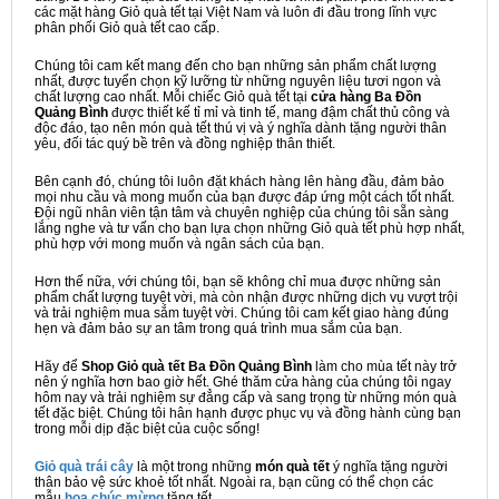
các mặt hàng Giỏ quà tết tại Việt Nam và luôn đi đầu trong lĩnh vực
phân phối Giỏ quà tết cao cấp.
Chúng tôi cam kết mang đến cho bạn những sản phẩm chất lượng
nhất, được tuyển chọn kỹ lưỡng từ những nguyên liệu tươi ngon và
chất lượng cao nhất. Mỗi chiếc Giỏ quà tết tại
cửa hàng Ba Đồn
Quảng Bình
được thiết kế tỉ mỉ và tinh tế, mang đậm chất thủ công và
độc đáo, tạo nên món quà tết thú vị và ý nghĩa dành tặng người thân
yêu, đối tác quý bề trên và đồng nghiệp thân thiết.
Bên cạnh đó, chúng tôi luôn đặt khách hàng lên hàng đầu, đảm bảo
mọi nhu cầu và mong muốn của bạn được đáp ứng một cách tốt nhất.
Đội ngũ nhân viên tận tâm và chuyên nghiệp của chúng tôi sẵn sàng
lắng nghe và tư vấn cho bạn lựa chọn những Giỏ quà tết phù hợp nhất,
phù hợp với mong muốn và ngân sách của bạn.
Hơn thế nữa, với chúng tôi, bạn sẽ không chỉ mua được những sản
phẩm chất lượng tuyệt vời, mà còn nhận được những dịch vụ vượt trội
và trải nghiệm mua sắm tuyệt vời. Chúng tôi cam kết giao hàng đúng
hẹn và đảm bảo sự an tâm trong quá trình mua sắm của bạn.
Hãy để
Shop Giỏ quà tết Ba Đồn Quảng Bình
làm cho mùa tết này trở
nên ý nghĩa hơn bao giờ hết. Ghé thăm cửa hàng của chúng tôi ngay
hôm nay và trải nghiệm sự đẳng cấp và sang trọng từ những món quà
tết đặc biệt. Chúng tôi hân hạnh được phục vụ và đồng hành cùng bạn
trong mỗi dịp đặc biệt của cuộc sống!
Giỏ quà trái cây
là một trong những
món quà tết
ý nghĩa tặng người
thân bảo vệ sức khoẻ tốt nhất. Ngoài ra, bạn cũng có thể chọn các
mẫu
hoa chúc mừng
tặng tết