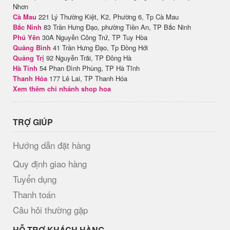
Nhơn
Cà Mau
221 Lý Thường Kiệt, K2, Phường 6, Tp Cà Mau
Bắc Ninh
83 Trần Hưng Đạo, phường Tiền An, TP Bắc Ninh
Phú Yên
30A Nguyễn Công Trứ, TP Tuy Hòa
Quảng Bình
41 Trần Hưng Đạo, Tp Đồng Hới
Quảng Trị
92 Nguyễn Trãi, TP Đông Hà
Hà Tĩnh
54 Phan Đình Phùng, TP Hà Tĩnh
Thanh Hóa
177 Lê Lai, TP Thanh Hóa
Xem thêm chi nhánh shop hoa
TRỢ GIÚP
Hướng dẫn đặt hàng
Quy định giao hàng
Tuyển dụng
Thanh toán
Câu hỏi thường gặp
HỖ TRỢ KHÁCH HÀNG