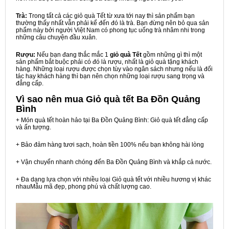
Trà:
Trong tất cả các giỏ quà Tết từ xưa tới nay thì sản phẩm bạn
thường thấy nhất vẫn phải kể đến đó là trà. Bạn đừng nên bỏ qua sản
phẩm này bởi người Việt Nam có phong tục uống trà nhâm nhi trong
những câu chuyện đầu xuân.
Rượu:
Nếu bạn đang thắc mắc 1
giỏ quà Tết
gồm những gì thì một
sản phẩm bắt buộc phải có đó là rượu, nhất là giỏ quà tặng khách
hàng. Những loại rượu được chọn tùy vào ngân sách nhưng nếu là đối
tác hay khách hàng thì bạn nên chọn những loại rượu sang trọng và
đẳng cấp.
Vì sao nên mua
Giỏ quà tết Ba Đồn Quảng
Bình
+ Món quà tết hoàn hảo tại Ba Đồn Quảng Bình: Giỏ quà tết đẳng cấp
và ấn tượng.
+ Bảo đảm hàng tươi sạch, hoàn tiền 100% nếu bạn không hài lòng
+ Vận chuyển nhanh chóng đến Ba Đồn Quảng Bình và khắp cả nước.
+ Đa dạng lựa chọn với nhiều loại Giỏ quà tết với nhiều hương vị khác
nhauMẫu mã đẹp, phong phú và chất lượng cao.