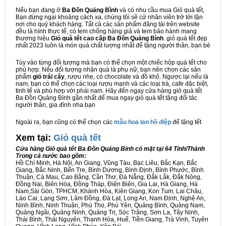
Nếu bạn đang ở
Ba Đồn Quảng Bình
và có nhu cầu mua Giỏ quà tết,
Bạn đừng ngại khoảng cách xa, chúng tôi sẽ cử nhân viên trở tới tận
nơi cho quý khách hàng. Tất cả các sản phẩm đăng tải trên website
đều là hình thực tế, có tem chống hàng giả và tem bảo hành mang
thương hiệu
Giỏ quà tết cao cấp Ba Đồn Quảng Bình
. giỏ quà tết đẹp
nhất 2023 luôn là món quà chất lượng nhất để tặng người thân, bạn bè
Tùy vào từng đối tượng mà bạn có thể chọn một chiếc hộp quà tết cho
phù hợp. Nếu đối tượng nhận quà là phụ nữ, bạn nên chọn các sản
phẩm
giỏ trái cây
, rượu nhẹ, có chocolate và đồ khô. Ngược lại nếu là
nam, bạn có thể chọn các loại rượu mạnh và các loại trà, cafe đặc biệt,
tinh tế và phù hợp với phái nam. Hãy đến ngay cửa hàng giỏ quà tết
Ba Đồn Quảng Bình gần nhất để mua ngay giỏ quà tết tặng đối tác
người thân, gia đình nha bạn
Ngoài ra, bạn cũng có thể chọn các
mẫu hoa lan hồ điệp
để tặng tết
Xem tại:
G
iỏ quà tết
Cửa hàng Giỏ quà tết Ba Đồn Quảng Bình có mặt tại 64 Tỉnh/Thành
Trong cả nước bao gồm:
Hồ Chí Minh, Hà Nội, An Giang, Vũng Tàu, Bạc Liêu, Bắc Kạn, Bắc
Giang, Bắc Ninh, Bến Tre, Bình Dương, Bình Định, Bình Phước, Bình
Thuận, Cà Mau, Cao Bằng, Cần Thơ, Đà Nẵng, Đắk Lắk, Đắk Nông,
Đồng Nai, Biên Hòa, Đồng Tháp, Điện Biên, Gia Lai, Hà Giang, Hà
Nam,Sài Gòn, TPHCM, Khánh Hòa, Kiên Giang, Kon Tum, Lai Châu,
Lào Cai, Lạng Sơn, Lâm Đồng, Đà Lạt, Long An, Nam Định, Nghệ An,
Ninh Bình, Ninh Thuận, Phú Thọ, Phú Yên, Quảng Bình, Quảng Nam,
Quảng Ngãi, Quảng Ninh, Quảng Trị, Sóc Trăng, Sơn La, Tây Ninh,
Thái Bình, Thái Nguyên, Thanh Hóa, Huế, Tiền Giang, Trà Vinh, Tuyên