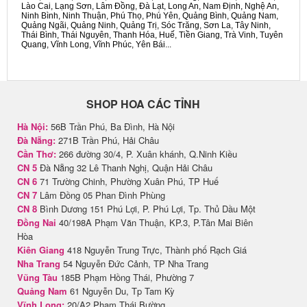
Lào Cai, Lạng Sơn, Lâm Đồng, Đà Lạt, Long An, Nam Định, Nghệ An,
Ninh Bình, Ninh Thuận, Phú Thọ, Phú Yên, Quảng Bình, Quảng Nam,
Quảng Ngãi, Quảng Ninh, Quảng Trị, Sóc Trăng, Sơn La, Tây Ninh,
Thái Bình, Thái Nguyên, Thanh Hóa, Huế, Tiền Giang, Trà Vinh, Tuyên
Quang, Vĩnh Long, Vĩnh Phúc, Yên Bái...
SHOP HOA CÁC TỈNH
Hà Nội:
56B Trần Phú, Ba Đình, Hà Nội
Đà Nẵng:
271B Trần Phú, Hải Châu
Cần Thơ:
266 đường 30/4, P. Xuân khánh, Q.Ninh Kiều
CN 5
Đà Nẵng 32 Lê Thanh Nghị, Quận Hải Châu
CN 6
71 Trường Chinh, Phường Xuân Phú, TP Huế
CN 7
Lâm Đồng 05 Phan Đình Phùng
CN 8
Bình Dương 151 Phú Lợi, P. Phú Lợi, Tp. Thủ Dầu Một
Đồng Nai
40/198A Phạm Văn Thuận, KP.3, P.Tân Mai Biên
Hòa
Kiên Giang
418 Nguyễn Trung Trực, Thành phố Rạch Giá
Nha Trang
54 Nguyễn Đức Cảnh, TP Nha Trang
Vũng Tàu
185B Phạm Hồng Thái, Phường 7
Quảng Nam
61 Nguyễn Du, Tp Tam Kỳ
Vĩnh Long:
20/A2 Phạm Thái Bường