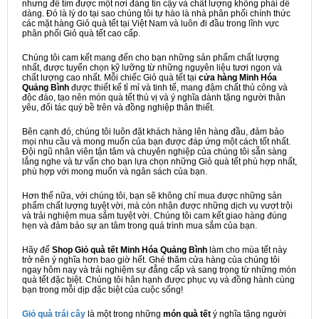
nhưng để tìm được một nơi đáng tin cậy và chất lượng không phải dễ
dàng. Đó là lý do tại sao chúng tôi tự hào là nhà phân phối chính thức
các mặt hàng Giỏ quà tết tại Việt Nam và luôn đi đầu trong lĩnh vực
phân phối Giỏ quà tết cao cấp.
Chúng tôi cam kết mang đến cho bạn những sản phẩm chất lượng
nhất, được tuyển chọn kỹ lưỡng từ những nguyên liệu tươi ngon và
chất lượng cao nhất. Mỗi chiếc Giỏ quà tết tại
cửa hàng Minh Hóa
Quảng Bình
được thiết kế tỉ mỉ và tinh tế, mang đậm chất thủ công và
độc đáo, tạo nên món quà tết thú vị và ý nghĩa dành tặng người thân
yêu, đối tác quý bề trên và đồng nghiệp thân thiết.
Bên cạnh đó, chúng tôi luôn đặt khách hàng lên hàng đầu, đảm bảo
mọi nhu cầu và mong muốn của bạn được đáp ứng một cách tốt nhất.
Đội ngũ nhân viên tận tâm và chuyên nghiệp của chúng tôi sẵn sàng
lắng nghe và tư vấn cho bạn lựa chọn những Giỏ quà tết phù hợp nhất,
phù hợp với mong muốn và ngân sách của bạn.
Hơn thế nữa, với chúng tôi, bạn sẽ không chỉ mua được những sản
phẩm chất lượng tuyệt vời, mà còn nhận được những dịch vụ vượt trội
và trải nghiệm mua sắm tuyệt vời. Chúng tôi cam kết giao hàng đúng
hẹn và đảm bảo sự an tâm trong quá trình mua sắm của bạn.
Hãy để
Shop Giỏ quà tết Minh Hóa Quảng Bình
làm cho mùa tết này
trở nên ý nghĩa hơn bao giờ hết. Ghé thăm cửa hàng của chúng tôi
ngay hôm nay và trải nghiệm sự đẳng cấp và sang trọng từ những món
quà tết đặc biệt. Chúng tôi hân hạnh được phục vụ và đồng hành cùng
bạn trong mỗi dịp đặc biệt của cuộc sống!
Giỏ quà trái cây
là một trong những
món quà tết
ý nghĩa tặng người