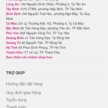
Long An:
163 Nguyễn Đình Chiểu, Phường 3, Tp Tân An
Tây Ninh
1075 CTM8, phường Hiệp Ninh, TP Tây Ninh
Bình Định
340 Nguyễn Thái Học, phường Ngô Mây, Tp Quy
Nhơn
Cà Mau
221 Lý Thường Kiệt, K2, Phường 6, Tp Cà Mau
Bắc Ninh
83 Trần Hưng Đạo, phường Tiền An, TP Bắc Ninh
Phú Yên
30A Nguyễn Công Trứ, TP Tuy Hòa
Quảng Bình
41 Trần Hưng Đạo, Tp Đồng Hới
Quảng Trị
92 Nguyễn Trãi, TP Đông Hà
Hà Tĩnh
54 Phan Đình Phùng, TP Hà Tĩnh
Thanh Hóa
177 Lê Lai, TP Thanh Hóa
Xem thêm chi nhánh shop hoa
TRỢ GIÚP
Hướng dẫn đặt hàng
Quy định giao hàng
Tuyển dụng
Thanh toán