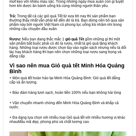
mứt kẹo với nhiều màu sắc. Trong những ngày mùa xuân còn gì tuyệt
hơn khi được ăn bánh uống trà cùng những người thân yêu.
Trà:
Trong tất cả các giỏ quà Tết từ xưa tới nay thì sản phẩm bạn
thường thấy nhất vẫn phải kể đến đó là trà. Bạn đừng nên bỏ qua sản
phẩm này bởi người Việt Nam có phong tục uống trà nhâm nhi trong
những câu chuyện đầu xuân.
Rượu:
Nếu bạn đang thắc mắc 1
giỏ quà Tết
gồm những gì thì một
sản phẩm bắt buộc phải có đó là rượu, nhất là giỏ quà tặng khách
hàng. Những loại rượu được chọn tùy vào ngân sách nhưng nếu là đối
tác hay khách hàng thì bạn nên chọn những loại rượu sang trọng và
đẳng cấp.
Vì sao nên mua
Giỏ quà tết Minh Hóa Quảng
Bình
+ Món quà tết hoàn hảo tại Minh Hóa Quảng Bình: Giỏ quà tết đẳng
cấp và ấn tượng.
+ Bảo đảm hàng tươi sạch, hoàn tiền 100% nếu bạn không hài lòng
+ Vận chuyển nhanh chóng đến Minh Hóa Quảng Bình và khắp cả
nước.
+ Đa dạng lựa chọn với nhiều loại Giỏ quà tết với nhiều hương vị khác
nhauMẫu mã đẹp, phong phú và chất lượng cao.