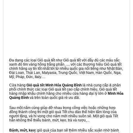
Đa dạng các loại Giỏ quà tết như Giỏ quà tết với đầy đủ các màu sắc
xanh đỏ tím vàng hồng trắng phấn...... với các thương hiệu Giỏ quà tết
chính hãng uy tín tốt nhất tới từ nhiều quốc gia nổi tiếng như Nhật Bản,
Đài Loan, Thái Lan, Malyasia, Trung Quốc, Việt Nam, Hàn Quốc, Nga,
Mỹ, Pháp, Đức, Italy.....
Cửa hàng
Giỏ quà tết Minh Hóa Quảng Bình
là nhà cung cấp & phân
phối chính thức các loại Giỏ quà tết cao cấp chính hiệu, Giỏ quà tết
hàng nhập khẩu chính hãng cho nhiều cửa hàng đại lý lớn ở
Minh Hóa
Quảng Bình
và trên toàn quốc giá rẻ ưu đãi.
Sau một năm cùng giúp đỡ nhau trong công việc hoặc những hợp
đồng thành công thì một giỏ quà Tết chu đáo thể hiện tấm lòng của
người tặng, và hi vọng cho năm mới nhiều suôn sẻ. Một giỏ quà Tết
hẳn không thể thiếu bánh, mứt, kẹo, trà và rượu,...
Bánh, mứt, kẹo:
giỏ quà của bạn sẽ thêm nhiều sắc xuân nhờ bánh