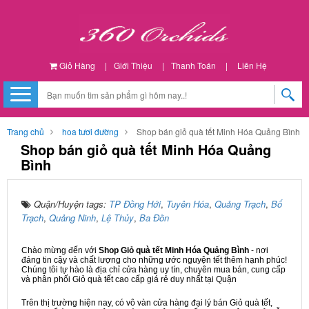
Giỏ Hàng
|
Giới Thiệu
|
Thanh Toán
|
Liên Hệ
Trang chủ
hoa tươi đường
Shop bán giỏ quà tết Minh Hóa Quảng Bình
Shop bán giỏ quà tết Minh Hóa Quảng
Bình
Quận/Huyện tags:
TP Đồng Hới
,
Tuyên Hóa
,
Quảng Trạch
,
Bố
Trạch
,
Quảng Ninh
,
Lệ Thủy
,
Ba Đồn
Chào mừng đến với
Shop Giỏ quà tết Minh Hóa Quảng Bình
- nơi
đáng tin cậy và chất lượng cho những ước nguyện tết thêm hạnh phúc!
Chúng tôi tự hào là địa chỉ cửa hàng uy tín, chuyên mua bán, cung cấp
và phân phối Giỏ quà tết cao cấp giá rẻ duy nhất tại Quận
Trên thị trường hiện nay, có vô vàn cửa hàng đại lý bán Giỏ quà tết,