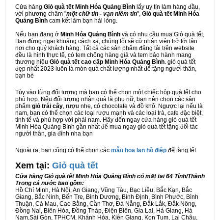
Cửa hàng
Giỏ quà tết Minh Hóa Quảng Bình
lấy uy tín làm hàng đầu,
với phương châm "
một chữ tín - vạn niềm tin
",
Giỏ quà tết Minh Hóa
Quảng Bình
cam kết làm bạn hài lòng.
Nếu bạn đang ở
Minh Hóa Quảng Bình
và có nhu cầu mua Giỏ quà tết,
Bạn đừng ngại khoảng cách xa, chúng tôi sẽ cử nhân viên trở tới tận
nơi cho quý khách hàng. Tất cả các sản phẩm đăng tải trên website
đều là hình thực tế, có tem chống hàng giả và tem bảo hành mang
thương hiệu
Giỏ quà tết cao cấp Minh Hóa Quảng Bình
. giỏ quà tết
đẹp nhất 2023 luôn là món quà chất lượng nhất để tặng người thân,
bạn bè
Tùy vào từng đối tượng mà bạn có thể chọn một chiếc hộp quà tết cho
phù hợp. Nếu đối tượng nhận quà là phụ nữ, bạn nên chọn các sản
phẩm
giỏ trái cây
, rượu nhẹ, có chocolate và đồ khô. Ngược lại nếu là
nam, bạn có thể chọn các loại rượu mạnh và các loại trà, cafe đặc biệt,
tinh tế và phù hợp với phái nam. Hãy đến ngay cửa hàng giỏ quà tết
Minh Hóa Quảng Bình gần nhất để mua ngay giỏ quà tết tặng đối tác
người thân, gia đình nha bạn
Ngoài ra, bạn cũng có thể chọn các
mẫu hoa lan hồ điệp
để tặng tết
Xem tại:
G
iỏ quà tết
Cửa hàng Giỏ quà tết Minh Hóa Quảng Bình có mặt tại 64 Tỉnh/Thành
Trong cả nước bao gồm:
Hồ Chí Minh, Hà Nội, An Giang, Vũng Tàu, Bạc Liêu, Bắc Kạn, Bắc
Giang, Bắc Ninh, Bến Tre, Bình Dương, Bình Định, Bình Phước, Bình
Thuận, Cà Mau, Cao Bằng, Cần Thơ, Đà Nẵng, Đắk Lắk, Đắk Nông,
Đồng Nai, Biên Hòa, Đồng Tháp, Điện Biên, Gia Lai, Hà Giang, Hà
Nam,Sài Gòn, TPHCM, Khánh Hòa, Kiên Giang, Kon Tum, Lai Châu,