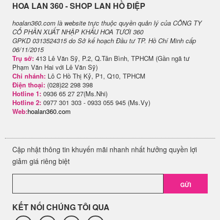
H​OA LAN 360 - SHOP LAN HỒ ĐIỆP
hoalan360.com là website trực thuộc quyền quản lý của CÔNG TY
CỔ PHẦN XUẤT NHẬP KHẨU HOA TƯƠI 360
GPKD 0313524315 do Sở kế hoạch Đầu tư TP. Hồ Chí Minh cấp
06/11/2015
Trụ sở:
413 Lê Văn Sỹ, P.2, Q.Tân Bình, TPHCM (Gần ngã tư
Phạm Văn Hai với Lê Văn Sỹ)
Chi nhánh:
Lô C Hồ Thị Kỷ, P1, Q10, TPHCM
Điện thoại:
(028)22 298 398
Hotline 1:
0936 65 27 27(Ms.Nhi)
Hotline 2:
0977 301 303 - 0933 055 945 (Ms.Vy)
Web:
hoalan360.com
Cập nhật thông tin khuyến mãi nhanh nhất hưởng quyền lợi
giảm giá riêng biệt
GỬI
KẾT NỐI CHÚNG TÔI QUA