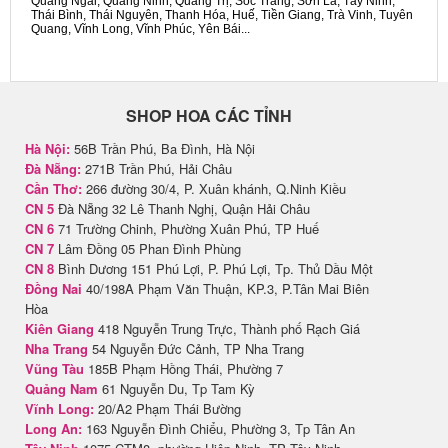
Quảng Ngãi, Quảng Ninh, Quảng Trị, Sóc Trăng, Sơn La, Tây Ninh,
Thái Bình, Thái Nguyên, Thanh Hóa, Huế, Tiền Giang, Trà Vinh, Tuyên
Quang, Vĩnh Long, Vĩnh Phúc, Yên Bái...
SHOP HOA CÁC TỈNH
Hà Nội:
56B Trần Phú, Ba Đình, Hà Nội
Đà Nẵng:
271B Trần Phú, Hải Châu
Cần Thơ:
266 đường 30/4, P. Xuân khánh, Q.Ninh Kiều
CN 5
Đà Nẵng 32 Lê Thanh Nghị, Quận Hải Châu
CN 6
71 Trường Chinh, Phường Xuân Phú, TP Huế
CN 7
Lâm Đồng 05 Phan Đình Phùng
CN 8
Bình Dương 151 Phú Lợi, P. Phú Lợi, Tp. Thủ Dầu Một
Đồng Nai
40/198A Phạm Văn Thuận, KP.3, P.Tân Mai Biên
Hòa
Kiên Giang
418 Nguyễn Trung Trực, Thành phố Rạch Giá
Nha Trang
54 Nguyễn Đức Cảnh, TP Nha Trang
Vũng Tàu
185B Phạm Hồng Thái, Phường 7
Quảng Nam
61 Nguyễn Du, Tp Tam Kỳ
Vĩnh Long:
20/A2 Phạm Thái Bường
Long An:
163 Nguyễn Đình Chiểu, Phường 3, Tp Tân An