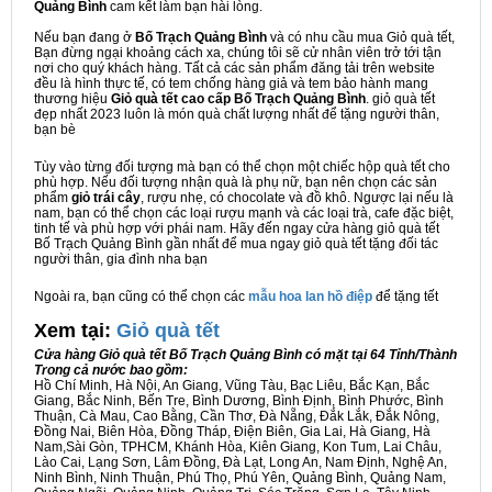
Quảng Bình
cam kết làm bạn hài lòng.
Nếu bạn đang ở
Bố Trạch Quảng Bình
và có nhu cầu mua Giỏ quà tết,
Bạn đừng ngại khoảng cách xa, chúng tôi sẽ cử nhân viên trở tới tận
nơi cho quý khách hàng. Tất cả các sản phẩm đăng tải trên website
đều là hình thực tế, có tem chống hàng giả và tem bảo hành mang
thương hiệu
Giỏ quà tết cao cấp Bố Trạch Quảng Bình
. giỏ quà tết
đẹp nhất 2023 luôn là món quà chất lượng nhất để tặng người thân,
bạn bè
Tùy vào từng đối tượng mà bạn có thể chọn một chiếc hộp quà tết cho
phù hợp. Nếu đối tượng nhận quà là phụ nữ, bạn nên chọn các sản
phẩm
giỏ trái cây
, rượu nhẹ, có chocolate và đồ khô. Ngược lại nếu là
nam, bạn có thể chọn các loại rượu mạnh và các loại trà, cafe đặc biệt,
tinh tế và phù hợp với phái nam. Hãy đến ngay cửa hàng giỏ quà tết
Bố Trạch Quảng Bình gần nhất để mua ngay giỏ quà tết tặng đối tác
người thân, gia đình nha bạn
Ngoài ra, bạn cũng có thể chọn các
mẫu hoa lan hồ điệp
để tặng tết
Xem tại:
G
iỏ quà tết
Cửa hàng Giỏ quà tết Bố Trạch Quảng Bình có mặt tại 64 Tỉnh/Thành
Trong cả nước bao gồm:
Hồ Chí Minh, Hà Nội, An Giang, Vũng Tàu, Bạc Liêu, Bắc Kạn, Bắc
Giang, Bắc Ninh, Bến Tre, Bình Dương, Bình Định, Bình Phước, Bình
Thuận, Cà Mau, Cao Bằng, Cần Thơ, Đà Nẵng, Đắk Lắk, Đắk Nông,
Đồng Nai, Biên Hòa, Đồng Tháp, Điện Biên, Gia Lai, Hà Giang, Hà
Nam,Sài Gòn, TPHCM, Khánh Hòa, Kiên Giang, Kon Tum, Lai Châu,
Lào Cai, Lạng Sơn, Lâm Đồng, Đà Lạt, Long An, Nam Định, Nghệ An,
Ninh Bình, Ninh Thuận, Phú Thọ, Phú Yên, Quảng Bình, Quảng Nam,