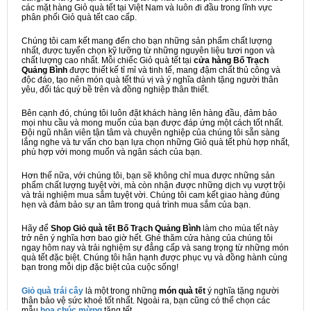
các mặt hàng Giỏ quà tết tại Việt Nam và luôn đi đầu trong lĩnh vực
phân phối Giỏ quà tết cao cấp.
Chúng tôi cam kết mang đến cho bạn những sản phẩm chất lượng
nhất, được tuyển chọn kỹ lưỡng từ những nguyên liệu tươi ngon và
chất lượng cao nhất. Mỗi chiếc Giỏ quà tết tại
cửa hàng Bố Trạch
Quảng Bình
được thiết kế tỉ mỉ và tinh tế, mang đậm chất thủ công và
độc đáo, tạo nên món quà tết thú vị và ý nghĩa dành tặng người thân
yêu, đối tác quý bề trên và đồng nghiệp thân thiết.
Bên cạnh đó, chúng tôi luôn đặt khách hàng lên hàng đầu, đảm bảo
mọi nhu cầu và mong muốn của bạn được đáp ứng một cách tốt nhất.
Đội ngũ nhân viên tận tâm và chuyên nghiệp của chúng tôi sẵn sàng
lắng nghe và tư vấn cho bạn lựa chọn những Giỏ quà tết phù hợp nhất,
phù hợp với mong muốn và ngân sách của bạn.
Hơn thế nữa, với chúng tôi, bạn sẽ không chỉ mua được những sản
phẩm chất lượng tuyệt vời, mà còn nhận được những dịch vụ vượt trội
và trải nghiệm mua sắm tuyệt vời. Chúng tôi cam kết giao hàng đúng
hẹn và đảm bảo sự an tâm trong quá trình mua sắm của bạn.
Hãy để
Shop Giỏ quà tết Bố Trạch Quảng Bình
làm cho mùa tết này
trở nên ý nghĩa hơn bao giờ hết. Ghé thăm cửa hàng của chúng tôi
ngay hôm nay và trải nghiệm sự đẳng cấp và sang trọng từ những món
quà tết đặc biệt. Chúng tôi hân hạnh được phục vụ và đồng hành cùng
bạn trong mỗi dịp đặc biệt của cuộc sống!
Giỏ quà trái cây
là một trong những
món quà tết
ý nghĩa tặng người
thân bảo vệ sức khoẻ tốt nhất. Ngoài ra, bạn cũng có thể chọn các
mẫu
hoa chúc mừng
tặng tết