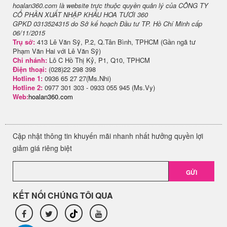
hoalan360.com là website trực thuộc quyền quản lý của CÔNG TY
CỔ PHẦN XUẤT NHẬP KHẨU HOA TƯƠI 360
GPKD 0313524315 do Sở kế hoạch Đầu tư TP. Hồ Chí Minh cấp
06/11/2015
Trụ sở:
413 Lê Văn Sỹ, P.2, Q.Tân Bình, TPHCM (Gần ngã tư
Phạm Văn Hai với Lê Văn Sỹ)
Chi nhánh:
Lô C Hồ Thị Kỷ, P1, Q10, TPHCM
Điện thoại:
(028)22 298 398
Hotline 1:
0936 65 27 27(Ms.Nhi)
Hotline 2:
0977 301 303 - 0933 055 945 (Ms.Vy)
Web:
hoalan360.com
Cập nhật thông tin khuyến mãi nhanh nhất hưởng quyền lợi
giảm giá riêng biệt
GỬI
KẾT NỐI CHÚNG TÔI QUA