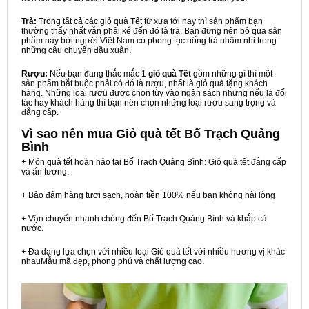
Trà:
Trong tất cả các giỏ quà Tết từ xưa tới nay thì sản phẩm bạn
thường thấy nhất vẫn phải kể đến đó là trà. Bạn đừng nên bỏ qua sản
phẩm này bởi người Việt Nam có phong tục uống trà nhâm nhi trong
những câu chuyện đầu xuân.
Rượu:
Nếu bạn đang thắc mắc 1
giỏ quà Tết
gồm những gì thì một
sản phẩm bắt buộc phải có đó là rượu, nhất là giỏ quà tặng khách
hàng. Những loại rượu được chọn tùy vào ngân sách nhưng nếu là đối
tác hay khách hàng thì bạn nên chọn những loại rượu sang trọng và
đẳng cấp.
Vì sao nên mua
Giỏ quà tết Bố Trạch Quảng
Bình
+ Món quà tết hoàn hảo tại Bố Trạch Quảng Bình: Giỏ quà tết đẳng cấp
và ấn tượng.
+ Bảo đảm hàng tươi sạch, hoàn tiền 100% nếu bạn không hài lòng
+ Vận chuyển nhanh chóng đến Bố Trạch Quảng Bình và khắp cả
nước.
+ Đa dạng lựa chọn với nhiều loại Giỏ quà tết với nhiều hương vị khác
nhauMẫu mã đẹp, phong phú và chất lượng cao.