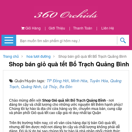
Giỏ Hàng
|
Giới Thiệu
|
Thanh Toán
|
Liên Hệ
Trang chủ
hoa tươi đường
Shop bán giỏ quà tết Bố Trạch Quảng Bình
Shop bán giỏ quà tết Bố Trạch Quảng Bình
Quận/Huyện tags:
TP Đồng Hới
,
Minh Hóa
,
Tuyên Hóa
,
Quảng
Trạch
,
Quảng Ninh
,
Lệ Thủy
,
Ba Đồn
Chào mừng đến với
Shop Giỏ quà tết Bố Trạch Quảng Bình
- nơi
đáng tin cậy và chất lượng cho những ước nguyện tết thêm hạnh phúc!
Chúng tôi tự hào là địa chỉ cửa hàng uy tín, chuyên mua bán, cung cấp
và phân phối Giỏ quà tết cao cấp giá rẻ duy nhất tại Quận
Trên thị trường hiện nay, có vô vàn cửa hàng đại lý bán Giỏ quà tết,
nhưng để tìm được một nơi đáng tin cậy và chất lượng không phải dễ
dàng. Đó là lý do tại sao chúng tôi tự hào là nhà phân phối chính thức