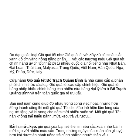
Đa dạng các loại Giỏ quà tết như Giỏ quà tết với đầy đủ các màu sắc
xanh đỏ tím vàng hồng trắng phấn...... với các thương hiệu Giỏ quà tết
chính hãng uy tín tốt nhất tới từ nhiều quốc gia nổi tiếng như Nhật Bản,
Đài Loan, Thái Lan, Malyasia, Trung Quốc, Việt Nam, Hàn Quốc, Nga,
Mỹ, Pháp, Đức, Italy.....
Cửa hàng
Giỏ quà tết Bố Trạch Quảng Bình
là nhà cung cấp & phân
phối chính thức các loại Giỏ quà tết cao cấp chính hiệu, Giỏ quà tết
hàng nhập khẩu chính hãng cho nhiều cửa hàng đại lý lớn ở
Bố Trạch
Quảng Bình
và trên toàn quốc giá rẻ ưu đãi.
Sau một năm cùng giúp đỡ nhau trong công việc hoặc những hợp
đồng thành công thì một giỏ quà Tết chu đáo thể hiện tấm lòng của
người tặng, và hi vọng cho năm mới nhiều suôn sẻ. Một giỏ quà Tết
hẳn không thể thiếu bánh, mứt, kẹo, trà và rượu,...
Bánh, mứt, kẹo:
giỏ quà của bạn sẽ thêm nhiều sắc xuân nhờ bánh
mứt kẹo với nhiều màu sắc. Trong những ngày mùa xuân còn gì tuyệt
hơn khi được ăn bánh uống trà cùng những người thân yêu.