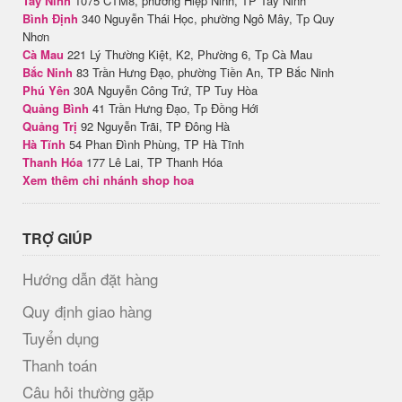
Tây Ninh
1075 CTM8, phường Hiệp Ninh, TP Tây Ninh
Bình Định
340 Nguyễn Thái Học, phường Ngô Mây, Tp Quy
Nhơn
Cà Mau
221 Lý Thường Kiệt, K2, Phường 6, Tp Cà Mau
Bắc Ninh
83 Trần Hưng Đạo, phường Tiền An, TP Bắc Ninh
Phú Yên
30A Nguyễn Công Trứ, TP Tuy Hòa
Quảng Bình
41 Trần Hưng Đạo, Tp Đồng Hới
Quảng Trị
92 Nguyễn Trãi, TP Đông Hà
Hà Tĩnh
54 Phan Đình Phùng, TP Hà Tĩnh
Thanh Hóa
177 Lê Lai, TP Thanh Hóa
Xem thêm chi nhánh shop hoa
TRỢ GIÚP
Hướng dẫn đặt hàng
Quy định giao hàng
Tuyển dụng
Thanh toán
Câu hỏi thường gặp