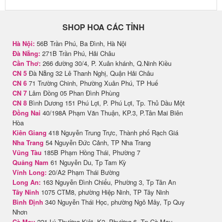
SHOP HOA CÁC TỈNH
Hà Nội:
56B Trần Phú, Ba Đình, Hà Nội
Đà Nẵng:
271B Trần Phú, Hải Châu
Cần Thơ:
266 đường 30/4, P. Xuân khánh, Q.Ninh Kiều
CN 5
Đà Nẵng 32 Lê Thanh Nghị, Quận Hải Châu
CN 6
71 Trường Chinh, Phường Xuân Phú, TP Huế
CN 7
Lâm Đồng 05 Phan Đình Phùng
CN 8
Bình Dương 151 Phú Lợi, P. Phú Lợi, Tp. Thủ Dầu Một
Đồng Nai
40/198A Phạm Văn Thuận, KP.3, P.Tân Mai Biên
Hòa
Kiên Giang
418 Nguyễn Trung Trực, Thành phố Rạch Giá
Nha Trang
54 Nguyễn Đức Cảnh, TP Nha Trang
Vũng Tàu
185B Phạm Hồng Thái, Phường 7
Quảng Nam
61 Nguyễn Du, Tp Tam Kỳ
Vĩnh Long:
20/A2 Phạm Thái Bường
Long An:
163 Nguyễn Đình Chiểu, Phường 3, Tp Tân An
Tây Ninh
1075 CTM8, phường Hiệp Ninh, TP Tây Ninh
Bình Định
340 Nguyễn Thái Học, phường Ngô Mây, Tp Quy
Nhơn
Cà Mau
221 Lý Thường Kiệt, K2, Phường 6, Tp Cà Mau