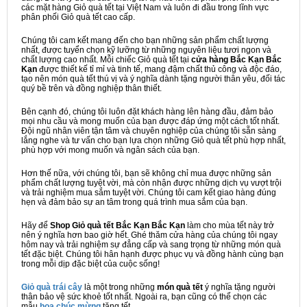
các mặt hàng Giỏ quà tết tại Việt Nam và luôn đi đầu trong lĩnh vực
phân phối Giỏ quà tết cao cấp.
Chúng tôi cam kết mang đến cho bạn những sản phẩm chất lượng
nhất, được tuyển chọn kỹ lưỡng từ những nguyên liệu tươi ngon và
chất lượng cao nhất. Mỗi chiếc Giỏ quà tết tại
cửa hàng Bắc Kạn Bắc
Kạn
được thiết kế tỉ mỉ và tinh tế, mang đậm chất thủ công và độc đáo,
tạo nên món quà tết thú vị và ý nghĩa dành tặng người thân yêu, đối tác
quý bề trên và đồng nghiệp thân thiết.
Bên cạnh đó, chúng tôi luôn đặt khách hàng lên hàng đầu, đảm bảo
mọi nhu cầu và mong muốn của bạn được đáp ứng một cách tốt nhất.
Đội ngũ nhân viên tận tâm và chuyên nghiệp của chúng tôi sẵn sàng
lắng nghe và tư vấn cho bạn lựa chọn những Giỏ quà tết phù hợp nhất,
phù hợp với mong muốn và ngân sách của bạn.
Hơn thế nữa, với chúng tôi, bạn sẽ không chỉ mua được những sản
phẩm chất lượng tuyệt vời, mà còn nhận được những dịch vụ vượt trội
và trải nghiệm mua sắm tuyệt vời. Chúng tôi cam kết giao hàng đúng
hẹn và đảm bảo sự an tâm trong quá trình mua sắm của bạn.
Hãy để
Shop Giỏ quà tết Bắc Kạn Bắc Kạn
làm cho mùa tết này trở
nên ý nghĩa hơn bao giờ hết. Ghé thăm cửa hàng của chúng tôi ngay
hôm nay và trải nghiệm sự đẳng cấp và sang trọng từ những món quà
tết đặc biệt. Chúng tôi hân hạnh được phục vụ và đồng hành cùng bạn
trong mỗi dịp đặc biệt của cuộc sống!
Giỏ quà trái cây
là một trong những
món quà tết
ý nghĩa tặng người
thân bảo vệ sức khoẻ tốt nhất. Ngoài ra, bạn cũng có thể chọn các
mẫu
hoa chúc mừng
tặng tết