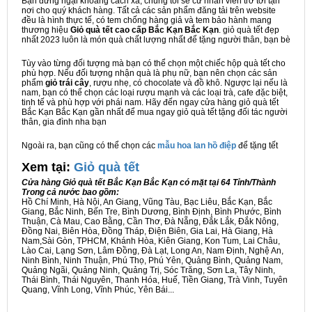
Bạn đừng ngại khoảng cách xa, chúng tôi sẽ cử nhân viên trở tới tận
nơi cho quý khách hàng. Tất cả các sản phẩm đăng tải trên website
đều là hình thực tế, có tem chống hàng giả và tem bảo hành mang
thương hiệu
Giỏ quà tết cao cấp Bắc Kạn Bắc Kạn
. giỏ quà tết đẹp
nhất 2023 luôn là món quà chất lượng nhất để tặng người thân, bạn bè
Tùy vào từng đối tượng mà bạn có thể chọn một chiếc hộp quà tết cho
phù hợp. Nếu đối tượng nhận quà là phụ nữ, bạn nên chọn các sản
phẩm
giỏ trái cây
, rượu nhẹ, có chocolate và đồ khô. Ngược lại nếu là
nam, bạn có thể chọn các loại rượu mạnh và các loại trà, cafe đặc biệt,
tinh tế và phù hợp với phái nam. Hãy đến ngay cửa hàng giỏ quà tết
Bắc Kạn Bắc Kạn gần nhất để mua ngay giỏ quà tết tặng đối tác người
thân, gia đình nha bạn
Ngoài ra, bạn cũng có thể chọn các
mẫu hoa lan hồ điệp
để tặng tết
Xem tại:
G
iỏ quà tết
Cửa hàng Giỏ quà tết Bắc Kạn Bắc Kạn có mặt tại 64 Tỉnh/Thành
Trong cả nước bao gồm:
Hồ Chí Minh, Hà Nội, An Giang, Vũng Tàu, Bạc Liêu, Bắc Kạn, Bắc
Giang, Bắc Ninh, Bến Tre, Bình Dương, Bình Định, Bình Phước, Bình
Thuận, Cà Mau, Cao Bằng, Cần Thơ, Đà Nẵng, Đắk Lắk, Đắk Nông,
Đồng Nai, Biên Hòa, Đồng Tháp, Điện Biên, Gia Lai, Hà Giang, Hà
Nam,Sài Gòn, TPHCM, Khánh Hòa, Kiên Giang, Kon Tum, Lai Châu,
Lào Cai, Lạng Sơn, Lâm Đồng, Đà Lạt, Long An, Nam Định, Nghệ An,
Ninh Bình, Ninh Thuận, Phú Thọ, Phú Yên, Quảng Bình, Quảng Nam,
Quảng Ngãi, Quảng Ninh, Quảng Trị, Sóc Trăng, Sơn La, Tây Ninh,
Thái Bình, Thái Nguyên, Thanh Hóa, Huế, Tiền Giang, Trà Vinh, Tuyên
Quang, Vĩnh Long, Vĩnh Phúc, Yên Bái...