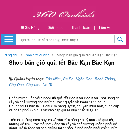
Giỏ Hàng
|
Giới Thiệu
|
Thanh Toán
|
Liên Hệ
Trang chủ
hoa tươi đường
Shop bán giỏ quà tết Bắc Kạn Bắc Kạn
Shop bán giỏ quà tết Bắc Kạn Bắc Kạn
Quận/Huyện tags:
Pác Nặm
,
Ba Bể
,
Ngân Sơn
,
Bạch Thông
,
Chợ Đồn
,
Chợ Mới
,
Na Rì
Chào mừng đến với
Shop Giỏ quà tết Bắc Kạn Bắc Kạn
- nơi đáng tin
cậy và chất lượng cho những ước nguyện tết thêm hạnh phúc!
Chúng tôi tự hào là địa chỉ cửa hàng uy tín, chuyên mua bán, cung cấp
và phân phối Giỏ quà tết cao cấp giá rẻ duy nhất tại Quận
Trên thị trường hiện nay, có vô vàn cửa hàng đại lý bán Giỏ quà tết,
nhưng để tìm được một nơi đáng tin cậy và chất lượng không phải dễ
dàng. Đó là lý do tại sao chúng tôi tự hào là nhà phân phối chính thức