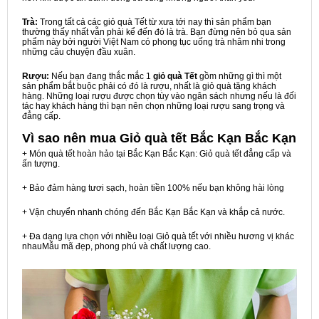
Trà:
Trong tất cả các giỏ quà Tết từ xưa tới nay thì sản phẩm bạn
thường thấy nhất vẫn phải kể đến đó là trà. Bạn đừng nên bỏ qua sản
phẩm này bởi người Việt Nam có phong tục uống trà nhâm nhi trong
những câu chuyện đầu xuân.
Rượu:
Nếu bạn đang thắc mắc 1
giỏ quà Tết
gồm những gì thì một
sản phẩm bắt buộc phải có đó là rượu, nhất là giỏ quà tặng khách
hàng. Những loại rượu được chọn tùy vào ngân sách nhưng nếu là đối
tác hay khách hàng thì bạn nên chọn những loại rượu sang trọng và
đẳng cấp.
Vì sao nên mua
Giỏ quà tết Bắc Kạn Bắc Kạn
+ Món quà tết hoàn hảo tại Bắc Kạn Bắc Kạn: Giỏ quà tết đẳng cấp và
ấn tượng.
+ Bảo đảm hàng tươi sạch, hoàn tiền 100% nếu bạn không hài lòng
+ Vận chuyển nhanh chóng đến Bắc Kạn Bắc Kạn và khắp cả nước.
+ Đa dạng lựa chọn với nhiều loại Giỏ quà tết với nhiều hương vị khác
nhauMẫu mã đẹp, phong phú và chất lượng cao.