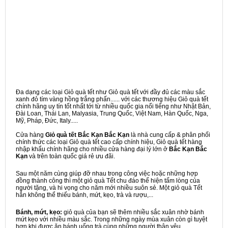
Đa dạng các loại Giỏ quà tết như Giỏ quà tết với đầy đủ các màu sắc
xanh đỏ tím vàng hồng trắng phấn...... với các thương hiệu Giỏ quà tết
chính hãng uy tín tốt nhất tới từ nhiều quốc gia nổi tiếng như Nhật Bản,
Đài Loan, Thái Lan, Malyasia, Trung Quốc, Việt Nam, Hàn Quốc, Nga,
Mỹ, Pháp, Đức, Italy.....
Cửa hàng
Giỏ quà tết Bắc Kạn Bắc Kạn
là nhà cung cấp & phân phối
chính thức các loại Giỏ quà tết cao cấp chính hiệu, Giỏ quà tết hàng
nhập khẩu chính hãng cho nhiều cửa hàng đại lý lớn ở
Bắc Kạn Bắc
Kạn
và trên toàn quốc giá rẻ ưu đãi.
Sau một năm cùng giúp đỡ nhau trong công việc hoặc những hợp
đồng thành công thì một giỏ quà Tết chu đáo thể hiện tấm lòng của
người tặng, và hi vọng cho năm mới nhiều suôn sẻ. Một giỏ quà Tết
hẳn không thể thiếu bánh, mứt, kẹo, trà và rượu,...
Bánh, mứt, kẹo:
giỏ quà của bạn sẽ thêm nhiều sắc xuân nhờ bánh
mứt kẹo với nhiều màu sắc. Trong những ngày mùa xuân còn gì tuyệt
hơn khi được ăn bánh uống trà cùng những người thân yêu.