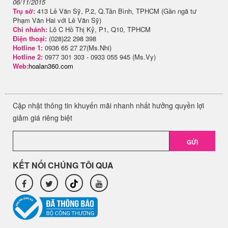
06/11/2015
Trụ sở:
413 Lê Văn Sỹ, P.2, Q.Tân Bình, TPHCM (Gần ngã tư
Phạm Văn Hai với Lê Văn Sỹ)
Chi nhánh:
Lô C Hồ Thị Kỷ, P1, Q10, TPHCM
Điện thoại:
(028)22 298 398
Hotline 1:
0936 65 27 27(Ms.Nhi)
Hotline 2:
0977 301 303 - 0933 055 945 (Ms.Vy)
Web:
hoalan360.com
Cập nhật thông tin khuyến mãi nhanh nhất hưởng quyền lợi
giảm giá riêng biệt
GỬI
KẾT NỐI CHÚNG TÔI QUA