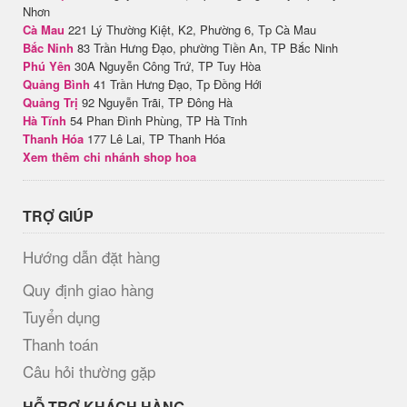
Nhơn
Cà Mau
221 Lý Thường Kiệt, K2, Phường 6, Tp Cà Mau
Bắc Ninh
83 Trần Hưng Đạo, phường Tiền An, TP Bắc Ninh
Phú Yên
30A Nguyễn Công Trứ, TP Tuy Hòa
Quảng Bình
41 Trần Hưng Đạo, Tp Đồng Hới
Quảng Trị
92 Nguyễn Trãi, TP Đông Hà
Hà Tĩnh
54 Phan Đình Phùng, TP Hà Tĩnh
Thanh Hóa
177 Lê Lai, TP Thanh Hóa
Xem thêm chi nhánh shop hoa
TRỢ GIÚP
Hướng dẫn đặt hàng
Quy định giao hàng
Tuyển dụng
Thanh toán
Câu hỏi thường gặp
HỖ TRỢ KHÁCH HÀNG