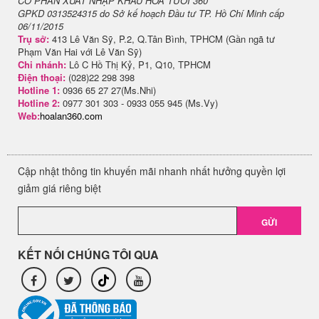
CỔ PHẦN XUẤT NHẬP KHẨU HOA TƯƠI 360
GPKD 0313524315 do Sở kế hoạch Đầu tư TP. Hồ Chí Minh cấp
06/11/2015
Trụ sở:
413 Lê Văn Sỹ, P.2, Q.Tân Bình, TPHCM (Gần ngã tư
Phạm Văn Hai với Lê Văn Sỹ)
Chi nhánh:
Lô C Hồ Thị Kỷ, P1, Q10, TPHCM
Điện thoại:
(028)22 298 398
Hotline 1:
0936 65 27 27(Ms.Nhi)
Hotline 2:
0977 301 303 - 0933 055 945 (Ms.Vy)
Web:
hoalan360.com
Cập nhật thông tin khuyến mãi nhanh nhất hưởng quyền lợi
giảm giá riêng biệt
GỬI
KẾT NỐI CHÚNG TÔI QUA