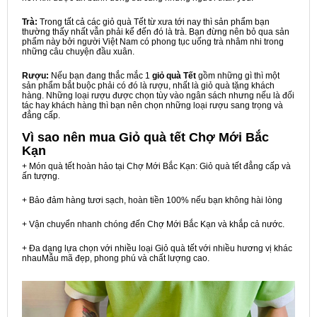
Trà:
Trong tất cả các giỏ quà Tết từ xưa tới nay thì sản phẩm bạn
thường thấy nhất vẫn phải kể đến đó là trà. Bạn đừng nên bỏ qua sản
phẩm này bởi người Việt Nam có phong tục uống trà nhâm nhi trong
những câu chuyện đầu xuân.
Rượu:
Nếu bạn đang thắc mắc 1
giỏ quà Tết
gồm những gì thì một
sản phẩm bắt buộc phải có đó là rượu, nhất là giỏ quà tặng khách
hàng. Những loại rượu được chọn tùy vào ngân sách nhưng nếu là đối
tác hay khách hàng thì bạn nên chọn những loại rượu sang trọng và
đẳng cấp.
Vì sao nên mua
Giỏ quà tết Chợ Mới Bắc
Kạn
+ Món quà tết hoàn hảo tại Chợ Mới Bắc Kạn: Giỏ quà tết đẳng cấp và
ấn tượng.
+ Bảo đảm hàng tươi sạch, hoàn tiền 100% nếu bạn không hài lòng
+ Vận chuyển nhanh chóng đến Chợ Mới Bắc Kạn và khắp cả nước.
+ Đa dạng lựa chọn với nhiều loại Giỏ quà tết với nhiều hương vị khác
nhauMẫu mã đẹp, phong phú và chất lượng cao.