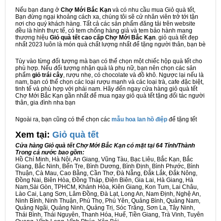
Nếu bạn đang ở
Chợ Mới Bắc Kạn
và có nhu cầu mua Giỏ quà tết,
Bạn đừng ngại khoảng cách xa, chúng tôi sẽ cử nhân viên trở tới tận
nơi cho quý khách hàng. Tất cả các sản phẩm đăng tải trên website
đều là hình thực tế, có tem chống hàng giả và tem bảo hành mang
thương hiệu
Giỏ quà tết cao cấp Chợ Mới Bắc Kạn
. giỏ quà tết đẹp
nhất 2023 luôn là món quà chất lượng nhất để tặng người thân, bạn bè
Tùy vào từng đối tượng mà bạn có thể chọn một chiếc hộp quà tết cho
phù hợp. Nếu đối tượng nhận quà là phụ nữ, bạn nên chọn các sản
phẩm
giỏ trái cây
, rượu nhẹ, có chocolate và đồ khô. Ngược lại nếu là
nam, bạn có thể chọn các loại rượu mạnh và các loại trà, cafe đặc biệt,
tinh tế và phù hợp với phái nam. Hãy đến ngay cửa hàng giỏ quà tết
Chợ Mới Bắc Kạn gần nhất để mua ngay giỏ quà tết tặng đối tác người
thân, gia đình nha bạn
Ngoài ra, bạn cũng có thể chọn các
mẫu hoa lan hồ điệp
để tặng tết
Xem tại:
G
iỏ quà tết
Cửa hàng Giỏ quà tết Chợ Mới Bắc Kạn có mặt tại 64 Tỉnh/Thành
Trong cả nước bao gồm:
Hồ Chí Minh, Hà Nội, An Giang, Vũng Tàu, Bạc Liêu, Bắc Kạn, Bắc
Giang, Bắc Ninh, Bến Tre, Bình Dương, Bình Định, Bình Phước, Bình
Thuận, Cà Mau, Cao Bằng, Cần Thơ, Đà Nẵng, Đắk Lắk, Đắk Nông,
Đồng Nai, Biên Hòa, Đồng Tháp, Điện Biên, Gia Lai, Hà Giang, Hà
Nam,Sài Gòn, TPHCM, Khánh Hòa, Kiên Giang, Kon Tum, Lai Châu,
Lào Cai, Lạng Sơn, Lâm Đồng, Đà Lạt, Long An, Nam Định, Nghệ An,
Ninh Bình, Ninh Thuận, Phú Thọ, Phú Yên, Quảng Bình, Quảng Nam,
Quảng Ngãi, Quảng Ninh, Quảng Trị, Sóc Trăng, Sơn La, Tây Ninh,
Thái Bình, Thái Nguyên, Thanh Hóa, Huế, Tiền Giang, Trà Vinh, Tuyên