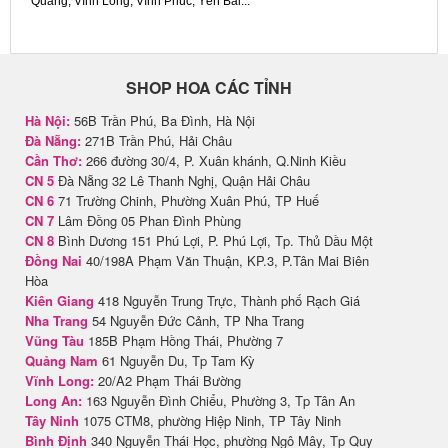
Quang, Vĩnh Long, Vĩnh Phúc, Yên Bái...
SHOP HOA CÁC TỈNH
Hà Nội:
56B Trần Phú, Ba Đình, Hà Nội
Đà Nẵng:
271B Trần Phú, Hải Châu
Cần Thơ:
266 đường 30/4, P. Xuân khánh, Q.Ninh Kiều
CN 5
Đà Nẵng 32 Lê Thanh Nghị, Quận Hải Châu
CN 6
71 Trường Chinh, Phường Xuân Phú, TP Huế
CN 7
Lâm Đồng 05 Phan Đình Phùng
CN 8
Bình Dương 151 Phú Lợi, P. Phú Lợi, Tp. Thủ Dầu Một
Đồng Nai
40/198A Phạm Văn Thuận, KP.3, P.Tân Mai Biên
Hòa
Kiên Giang
418 Nguyễn Trung Trực, Thành phố Rạch Giá
Nha Trang
54 Nguyễn Đức Cảnh, TP Nha Trang
Vũng Tàu
185B Phạm Hồng Thái, Phường 7
Quảng Nam
61 Nguyễn Du, Tp Tam Kỳ
Vĩnh Long:
20/A2 Phạm Thái Bường
Long An:
163 Nguyễn Đình Chiểu, Phường 3, Tp Tân An
Tây Ninh
1075 CTM8, phường Hiệp Ninh, TP Tây Ninh
Bình Định
340 Nguyễn Thái Học, phường Ngô Mây, Tp Quy