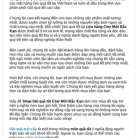
các mặt hàng Giỏ quà tết tại Việt Nam và luôn đi đầu trong lĩnh vực
phân phối Giỏ quà tết cao cấp.
Chúng tôi cam kết mang đến cho bạn những sản phẩm chất lượng
nhất, được tuyển chọn kỹ lưỡng từ những nguyên liệu tươi ngon và
chất lượng cao nhất. Mỗi chiếc Giỏ quà tết tại
cửa hàng Chợ Mới Bắc
Kạn
được thiết kế tỉ mỉ và tinh tế, mang đậm chất thủ công và độc đáo,
tạo nên món quà tết thú vị và ý nghĩa dành tặng người thân yêu, đối tác
quý bề trên và đồng nghiệp thân thiết.
Bên cạnh đó, chúng tôi luôn đặt khách hàng lên hàng đầu, đảm bảo
mọi nhu cầu và mong muốn của bạn được đáp ứng một cách tốt nhất.
Đội ngũ nhân viên tận tâm và chuyên nghiệp của chúng tôi sẵn sàng
lắng nghe và tư vấn cho bạn lựa chọn những Giỏ quà tết phù hợp nhất,
phù hợp với mong muốn và ngân sách của bạn.
Hơn thế nữa, với chúng tôi, bạn sẽ không chỉ mua được những sản
phẩm chất lượng tuyệt vời, mà còn nhận được những dịch vụ vượt trội
và trải nghiệm mua sắm tuyệt vời. Chúng tôi cam kết giao hàng đúng
hẹn và đảm bảo sự an tâm trong quá trình mua sắm của bạn.
Hãy để
Shop Giỏ quà tết Chợ Mới Bắc Kạn
làm cho mùa tết này trở
nên ý nghĩa hơn bao giờ hết. Ghé thăm cửa hàng của chúng tôi ngay
hôm nay và trải nghiệm sự đẳng cấp và sang trọng từ những món quà
tết đặc biệt. Chúng tôi hân hạnh được phục vụ và đồng hành cùng bạn
trong mỗi dịp đặc biệt của cuộc sống!
Giỏ quà trái cây
là một trong những
món quà tết
ý nghĩa tặng người
thân bảo vệ sức khoẻ tốt nhất. Ngoài ra, bạn cũng có thể chọn các
mẫu
hoa chúc mừng
tặng tết