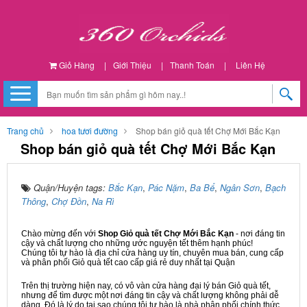
Giỏ Hàng
|
Giới Thiệu
|
Thanh Toán
|
Liên Hệ
Trang chủ
hoa tươi đường
Shop bán giỏ quà tết Chợ Mới Bắc Kạn
Shop bán giỏ quà tết Chợ Mới Bắc Kạn
Quận/Huyện tags:
Bắc Kạn
,
Pác Nặm
,
Ba Bể
,
Ngân Sơn
,
Bạch
Thông
,
Chợ Đồn
,
Na Rì
Chào mừng đến với
Shop Giỏ quà tết Chợ Mới Bắc Kạn
- nơi đáng tin
cậy và chất lượng cho những ước nguyện tết thêm hạnh phúc!
Chúng tôi tự hào là địa chỉ cửa hàng uy tín, chuyên mua bán, cung cấp
và phân phối Giỏ quà tết cao cấp giá rẻ duy nhất tại Quận
Trên thị trường hiện nay, có vô vàn cửa hàng đại lý bán Giỏ quà tết,
nhưng để tìm được một nơi đáng tin cậy và chất lượng không phải dễ
dàng. Đó là lý do tại sao chúng tôi tự hào là nhà phân phối chính thức