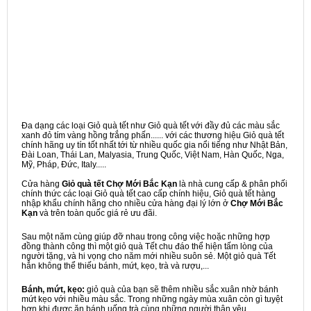
Đa dạng các loại Giỏ quà tết như Giỏ quà tết với đầy đủ các màu sắc
xanh đỏ tím vàng hồng trắng phấn...... với các thương hiệu Giỏ quà tết
chính hãng uy tín tốt nhất tới từ nhiều quốc gia nổi tiếng như Nhật Bản,
Đài Loan, Thái Lan, Malyasia, Trung Quốc, Việt Nam, Hàn Quốc, Nga,
Mỹ, Pháp, Đức, Italy.....
Cửa hàng
Giỏ quà tết Chợ Mới Bắc Kạn
là nhà cung cấp & phân phối
chính thức các loại Giỏ quà tết cao cấp chính hiệu, Giỏ quà tết hàng
nhập khẩu chính hãng cho nhiều cửa hàng đại lý lớn ở
Chợ Mới Bắc
Kạn
và trên toàn quốc giá rẻ ưu đãi.
Sau một năm cùng giúp đỡ nhau trong công việc hoặc những hợp
đồng thành công thì một giỏ quà Tết chu đáo thể hiện tấm lòng của
người tặng, và hi vọng cho năm mới nhiều suôn sẻ. Một giỏ quà Tết
hẳn không thể thiếu bánh, mứt, kẹo, trà và rượu,...
Bánh, mứt, kẹo:
giỏ quà của bạn sẽ thêm nhiều sắc xuân nhờ bánh
mứt kẹo với nhiều màu sắc. Trong những ngày mùa xuân còn gì tuyệt
hơn khi được ăn bánh uống trà cùng những người thân yêu.