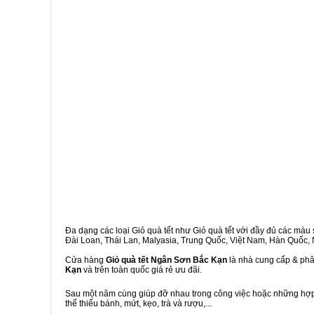
Đa dạng các loại Giỏ quà tết như Giỏ quà tết với đầy đủ các màu s
Đài Loan, Thái Lan, Malyasia, Trung Quốc, Việt Nam, Hàn Quốc, Ng
Cửa hàng
Giỏ quà tết Ngân Sơn Bắc Kạn
là nhà cung cấp & phân
Kạn
và trên toàn quốc giá rẻ ưu đãi.
Sau một năm cùng giúp đỡ nhau trong công việc hoặc những hợp đ
thể thiếu bánh, mứt, kẹo, trà và rượu,...