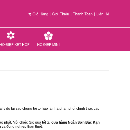
Giỏ Hàng
|
Giới Thiệu
|
Thanh Toán
|
Liên Hệ
HỒ ĐIỆP KẾT HỢP
HỒ ĐIỆP MINI
 lý do tại sao chúng tôi tự hào là nhà phân phối chính thức các
 nhất. Mỗi chiếc Giỏ quà tết tại
cửa hàng Ngân Sơn Bắc Kạn
n và đồng nghiệp thân thiết.