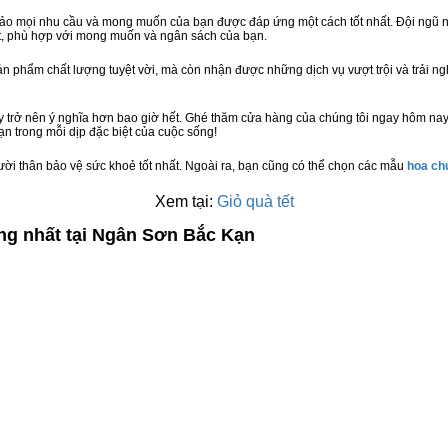
bảo mọi nhu cầu và mong muốn của bạn được đáp ứng một cách tốt nhất. Đội ngũ n
t, phù hợp với mong muốn và ngân sách của bạn.
n phẩm chất lượng tuyệt vời, mà còn nhận được những dịch vụ vượt trội và trải n
y trở nên ý nghĩa hơn bao giờ hết. Ghé thăm cửa hàng của chúng tôi ngay hôm nay
n trong mỗi dịp đặc biệt của cuộc sống!
ười thân bảo vệ sức khoẻ tốt nhất. Ngoài ra, bạn cũng có thể chọn các mẫu
hoa c
Xem tại:
Giỏ quà tết
ợng nhất tại Ngân Sơn Bắc Kạn