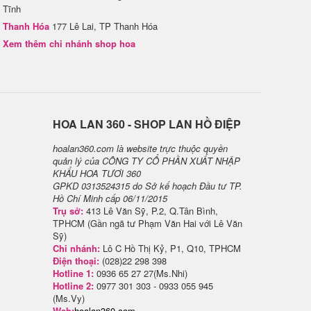
Tĩnh
Thanh Hóa
177 Lê Lai, TP Thanh Hóa
Xem thêm chi nhánh shop hoa
H​OA LAN 360 - SHOP LAN HỒ ĐIỆP
hoalan360.com là website trực thuộc quyền
quản lý của CÔNG TY CỔ PHẦN XUẤT NHẬP
KHẨU HOA TƯƠI 360
GPKD 0313524315 do Sở kế hoạch Đầu tư TP.
Hồ Chí Minh cấp 06/11/2015
Trụ sở:
413 Lê Văn Sỹ, P.2, Q.Tân Bình,
TPHCM (Gần ngã tư Phạm Văn Hai với Lê Văn
Sỹ)
Chi nhánh:
Lô C Hồ Thị Kỷ, P1, Q10, TPHCM
Điện thoại:
(028)22 298 398
Hotline 1:
0936 65 27 27(Ms.Nhi)
Hotline 2:
0977 301 303 - 0933 055 945
(Ms.Vy)
Web:
hoalan360.com