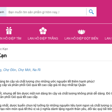
anh
N HỒ ĐIỆP TÍM
LAN HỒ ĐIỆP TRẮNG
LAN HỒ ĐIỆP ĐỘT BIẾN
LAN 
ắc Kạn
Kạn
g
,
Chợ Đồn
,
Chợ Mới
,
Na Rì
đáng tin cậy và chất lượng cho những ước nguyện tết thêm hạnh phúc!
g cấp và phân phối Giỏ quà tết cao cấp giá rẻ duy nhất tại Quận
ết, nhưng để tìm được một nơi đáng tin cậy và chất lượng không phải dễ dàng. Đó là
hân phối Giỏ quà tết cao cấp.
hất, được tuyển chọn kỹ lưỡng từ những nguyên liệu tươi ngon và chất lượng cao
 tạo nên món quà tết thú vị và ý nghĩa dành tặng người thân yêu, đối tác quý bề trê