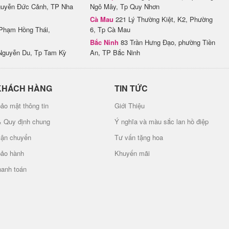
uyễn Đức Cảnh, TP Nha
Ngô Mây, Tp Quy Nhơn
Cà Mau
221 Lý Thường Kiệt, K2, Phường
Phạm Hồng Thái,
6, Tp Cà Mau
Bắc Ninh
83 Trần Hưng Đạo, phường Tiền
Nguyễn Du, Tp Tam Kỳ
An, TP Bắc Ninh
KHÁCH HÀNG
TIN TỨC
ảo mật thông tin
Giới Thiệu
& Quy định chung
Ý nghĩa và màu sắc lan hồ điệp
vận chuyển
Tư vấn tặng hoa
bảo hành
Khuyến mãi
hanh toán