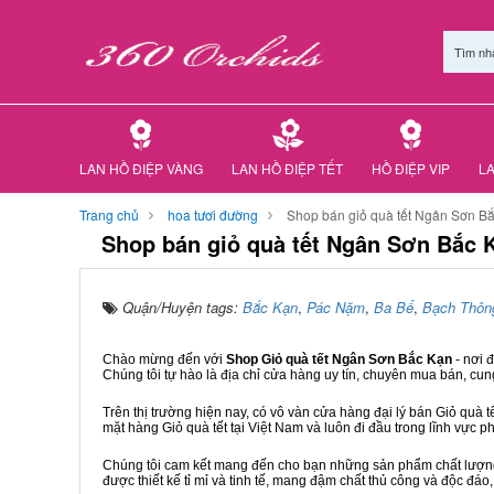
Tìm nh
LAN HỒ ĐIỆP VÀNG
LAN HỒ ĐIỆP TẾT
HỒ ĐIỆP VIP
LA
Trang chủ
hoa tươi đường
Shop bán giỏ quà tết Ngân Sơn B
Shop bán giỏ quà tết Ngân Sơn Bắc 
Quận/Huyện tags:
Bắc Kạn
,
Pác Nặm
,
Ba Bể
,
Bạch Thôn
Chào mừng đến với
Shop Giỏ quà tết Ngân Sơn Bắc Kạn
- nơi 
Chúng tôi tự hào là địa chỉ cửa hàng uy tín, chuyên mua bán, cun
Trên thị trường hiện nay, có vô vàn cửa hàng đại lý bán Giỏ quà t
mặt hàng Giỏ quà tết tại Việt Nam và luôn đi đầu trong lĩnh vực p
Chúng tôi cam kết mang đến cho bạn những sản phẩm chất lượng n
được thiết kế tỉ mỉ và tinh tế, mang đậm chất thủ công và độc đáo,