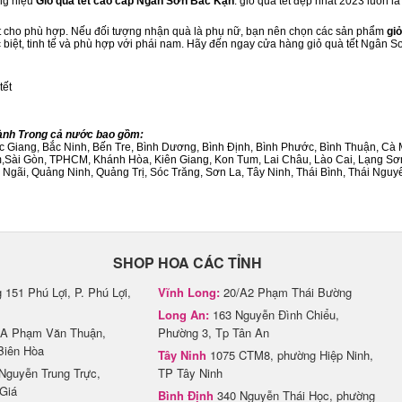
ng hiệu
Giỏ quà tết cao cấp Ngân Sơn Bắc Kạn
. giỏ quà tết đẹp nhất 2023 luôn 
ết cho phù hợp. Nếu đối tượng nhận quà là phụ nữ, bạn nên chọn các sản phẩm
giỏ
ặc biệt, tinh tế và phù hợp với phái nam. Hãy đến ngay cửa hàng giỏ quà tết Ngân 
tết
hành Trong cả nước bao gồm:
Bắc Giang, Bắc Ninh, Bến Tre, Bình Dương, Bình Định, Bình Phước, Bình Thuận, 
am,Sài Gòn, TPHCM, Khánh Hòa, Kiên Giang, Kon Tum, Lai Châu, Lào Cai, Lạng Sơ
ãi, Quảng Ninh, Quảng Trị, Sóc Trăng, Sơn La, Tây Ninh, Thái Bình, Thái Nguyê
SHOP HOA CÁC TỈNH
151 Phú Lợi, P. Phú Lợi,
Vĩnh Long:
20/A2 Phạm Thái Bường
Long An:
163 Nguyễn Đình Chiểu,
A Phạm Văn Thuận,
Phường 3, Tp Tân An
Biên Hòa
Tây Ninh
1075 CTM8, phường Hiệp Ninh,
Nguyễn Trung Trực,
TP Tây Ninh
Giá
Bình Định
340 Nguyễn Thái Học, phường