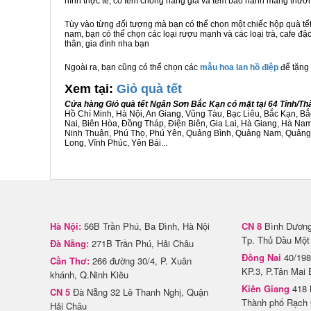
hình thực tế, có tem chống hàng giả và tem bảo hành mang thươ
Tùy vào từng đối tượng mà bạn có thể chọn một chiếc hộp quà t
nam, bạn có thể chọn các loại rượu mạnh và các loại trà, cafe đ
thân, gia đình nha bạn
Ngoài ra, bạn cũng có thể chọn các
mẫu hoa lan hồ điệp
để tặng 
Xem tại:
G
iỏ quà tết
Cửa hàng Giỏ quà tết Ngân Sơn Bắc Kạn có mặt tại 64 Tỉnh/T
Hồ Chí Minh, Hà Nội, An Giang, Vũng Tàu, Bạc Liêu, Bắc Kạn, 
Nai, Biên Hòa, Đồng Tháp, Điện Biên, Gia Lai, Hà Giang, Hà N
Ninh Thuận, Phú Thọ, Phú Yên, Quảng Bình, Quảng Nam, Quảng Ng
Long, Vĩnh Phúc, Yên Bái...
Hà Nội:
56B Trần Phú, Ba Đình, Hà Nội
CN 8
Bình Dương 
Tp. Thủ Dầu Một
Đà Nẵng:
271B Trần Phú, Hải Châu
Đồng Nai
40/198
Cần Thơ:
266 đường 30/4, P. Xuân
KP.3, P.Tân Mai 
khánh, Q.Ninh Kiều
Kiên Giang
418 
CN 5
Đà Nẵng 32 Lê Thanh Nghị, Quận
Thành phố Rạch 
Hải Châu