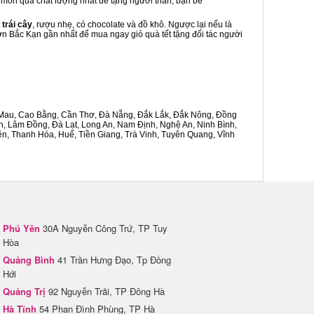
là món quà chất lượng nhất để tặng người thân, bạn bè
 trái cây
, rượu nhẹ, có chocolate và đồ khô. Ngược lại nếu là
Sơn Bắc Kạn gần nhất để mua ngay giỏ quà tết tặng đối tác người
Cà Mau, Cao Bằng, Cần Thơ, Đà Nẵng, Đắk Lắk, Đắk Nông, Đồng
n, Lâm Đồng, Đà Lạt, Long An, Nam Định, Nghệ An, Ninh Bình,
n, Thanh Hóa, Huế, Tiền Giang, Trà Vinh, Tuyên Quang, Vĩnh
Phú Yên
30A Nguyễn Công Trứ, TP Tuy
Hòa
Quảng Bình
41 Trần Hưng Đạo, Tp Đồng
Hới
Quảng Trị
92 Nguyễn Trãi, TP Đông Hà
Hà Tĩnh
54 Phan Đình Phùng, TP Hà