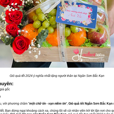
Giỏ quà tết 2024 ý nghĩa nhất tặng người thân tại Ngân Sơn Bắc Kạn
huyên:
giá gốc
u
ầu, với phương châm "
một chữ tín - vạn niềm tin
",
Giỏ quà tết Ngân Sơn Bắc Kạn
c
ết, Bạn đừng ngại khoảng cách xa, chúng tôi sẽ cử nhân viên trở tới tận nơi cho q