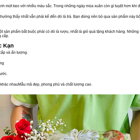
nh mứt kẹo với nhiều màu sắc. Trong những ngày mùa xuân còn gì tuyệt hơn khi 
n thường thấy nhất vẫn phải kể đến đó là trà. Bạn đừng nên bỏ qua sản phẩm này 
t sản phẩm bắt buộc phải có đó là rượu, nhất là giỏ quà tặng khách hàng. Những 
g cấp.
c Kạn
cấp và ấn tượng.
òng
ước.
vị khác nhauMẫu mã đẹp, phong phú và chất lượng cao.