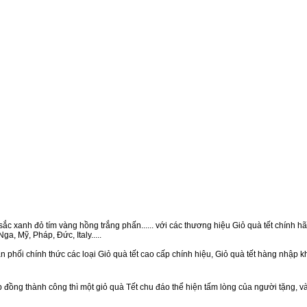
ắc xanh đỏ tím vàng hồng trắng phấn...... với các thương hiệu Giỏ quà tết chính hãn
a, Mỹ, Pháp, Đức, Italy.....
 phối chính thức các loại Giỏ quà tết cao cấp chính hiệu, Giỏ quà tết hàng nhập 
ồng thành công thì một giỏ quà Tết chu đáo thể hiện tấm lòng của người tặng, v