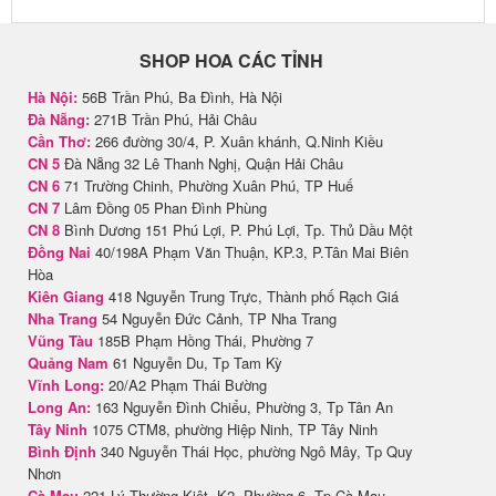
SHOP HOA CÁC TỈNH
Hà Nội:
56B Trần Phú, Ba Đình, Hà Nội
Đà Nẵng:
271B Trần Phú, Hải Châu
Cần Thơ:
266 đường 30/4, P. Xuân khánh, Q.Ninh Kiều
CN 5
Đà Nẵng 32 Lê Thanh Nghị, Quận Hải Châu
CN 6
71 Trường Chinh, Phường Xuân Phú, TP Huế
CN 7
Lâm Đồng 05 Phan Đình Phùng
CN 8
Bình Dương 151 Phú Lợi, P. Phú Lợi, Tp. Thủ Dầu Một
Đồng Nai
40/198A Phạm Văn Thuận, KP.3, P.Tân Mai Biên
Hòa
Kiên Giang
418 Nguyễn Trung Trực, Thành phố Rạch Giá
Nha Trang
54 Nguyễn Đức Cảnh, TP Nha Trang
Vũng Tàu
185B Phạm Hồng Thái, Phường 7
Quảng Nam
61 Nguyễn Du, Tp Tam Kỳ
Vĩnh Long:
20/A2 Phạm Thái Bường
Long An:
163 Nguyễn Đình Chiểu, Phường 3, Tp Tân An
Tây Ninh
1075 CTM8, phường Hiệp Ninh, TP Tây Ninh
Bình Định
340 Nguyễn Thái Học, phường Ngô Mây, Tp Quy
Nhơn
Cà Mau
221 Lý Thường Kiệt, K2, Phường 6, Tp Cà Mau