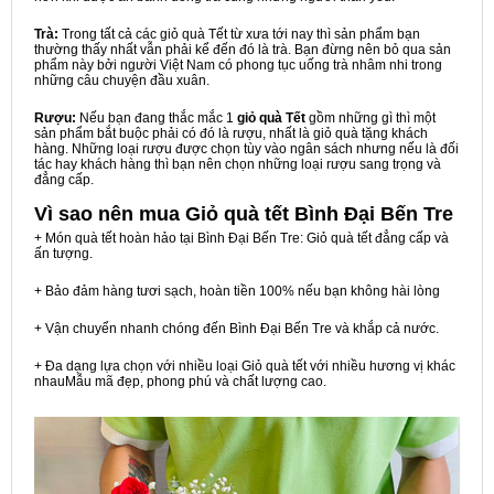
Trà:
Trong tất cả các giỏ quà Tết từ xưa tới nay thì sản phẩm bạn
thường thấy nhất vẫn phải kể đến đó là trà. Bạn đừng nên bỏ qua sản
phẩm này bởi người Việt Nam có phong tục uống trà nhâm nhi trong
những câu chuyện đầu xuân.
Rượu:
Nếu bạn đang thắc mắc 1
giỏ quà Tết
gồm những gì thì một
sản phẩm bắt buộc phải có đó là rượu, nhất là giỏ quà tặng khách
hàng. Những loại rượu được chọn tùy vào ngân sách nhưng nếu là đối
tác hay khách hàng thì bạn nên chọn những loại rượu sang trọng và
đẳng cấp.
Vì sao nên mua
Giỏ quà tết Bình Đại Bến Tre
+ Món quà tết hoàn hảo tại Bình Đại Bến Tre: Giỏ quà tết đẳng cấp và
ấn tượng.
+ Bảo đảm hàng tươi sạch, hoàn tiền 100% nếu bạn không hài lòng
+ Vận chuyển nhanh chóng đến Bình Đại Bến Tre và khắp cả nước.
+ Đa dạng lựa chọn với nhiều loại Giỏ quà tết với nhiều hương vị khác
nhauMẫu mã đẹp, phong phú và chất lượng cao.