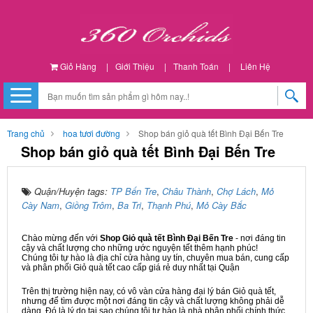
Giỏ Hàng
|
Giới Thiệu
|
Thanh Toán
|
Liên Hệ
Trang chủ
hoa tươi đường
Shop bán giỏ quà tết Bình Đại Bến Tre
Shop bán giỏ quà tết Bình Đại Bến Tre
Quận/Huyện tags:
TP Bến Tre
,
Châu Thành
,
Chợ Lách
,
Mỏ
Cày Nam
,
Giồng Trôm
,
Ba Tri
,
Thạnh Phú
,
Mỏ Cày Bắc
Chào mừng đến với
Shop Giỏ quà tết Bình Đại Bến Tre
- nơi đáng tin
cậy và chất lượng cho những ước nguyện tết thêm hạnh phúc!
Chúng tôi tự hào là địa chỉ cửa hàng uy tín, chuyên mua bán, cung cấp
và phân phối Giỏ quà tết cao cấp giá rẻ duy nhất tại Quận
Trên thị trường hiện nay, có vô vàn cửa hàng đại lý bán Giỏ quà tết,
nhưng để tìm được một nơi đáng tin cậy và chất lượng không phải dễ
dàng. Đó là lý do tại sao chúng tôi tự hào là nhà phân phối chính thức