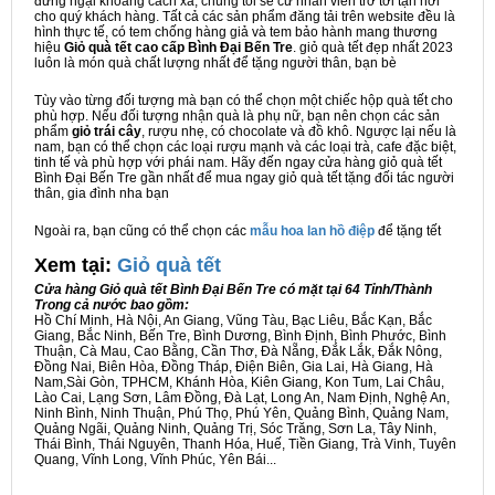
đừng ngại khoảng cách xa, chúng tôi sẽ cử nhân viên trở tới tận nơi
cho quý khách hàng. Tất cả các sản phẩm đăng tải trên website đều là
hình thực tế, có tem chống hàng giả và tem bảo hành mang thương
hiệu
Giỏ quà tết cao cấp Bình Đại Bến Tre
. giỏ quà tết đẹp nhất 2023
luôn là món quà chất lượng nhất để tặng người thân, bạn bè
Tùy vào từng đối tượng mà bạn có thể chọn một chiếc hộp quà tết cho
phù hợp. Nếu đối tượng nhận quà là phụ nữ, bạn nên chọn các sản
phẩm
giỏ trái cây
, rượu nhẹ, có chocolate và đồ khô. Ngược lại nếu là
nam, bạn có thể chọn các loại rượu mạnh và các loại trà, cafe đặc biệt,
tinh tế và phù hợp với phái nam. Hãy đến ngay cửa hàng giỏ quà tết
Bình Đại Bến Tre gần nhất để mua ngay giỏ quà tết tặng đối tác người
thân, gia đình nha bạn
Ngoài ra, bạn cũng có thể chọn các
mẫu hoa lan hồ điệp
để tặng tết
Xem tại:
G
iỏ quà tết
Cửa hàng Giỏ quà tết Bình Đại Bến Tre có mặt tại 64 Tỉnh/Thành
Trong cả nước bao gồm:
Hồ Chí Minh, Hà Nội, An Giang, Vũng Tàu, Bạc Liêu, Bắc Kạn, Bắc
Giang, Bắc Ninh, Bến Tre, Bình Dương, Bình Định, Bình Phước, Bình
Thuận, Cà Mau, Cao Bằng, Cần Thơ, Đà Nẵng, Đắk Lắk, Đắk Nông,
Đồng Nai, Biên Hòa, Đồng Tháp, Điện Biên, Gia Lai, Hà Giang, Hà
Nam,Sài Gòn, TPHCM, Khánh Hòa, Kiên Giang, Kon Tum, Lai Châu,
Lào Cai, Lạng Sơn, Lâm Đồng, Đà Lạt, Long An, Nam Định, Nghệ An,
Ninh Bình, Ninh Thuận, Phú Thọ, Phú Yên, Quảng Bình, Quảng Nam,
Quảng Ngãi, Quảng Ninh, Quảng Trị, Sóc Trăng, Sơn La, Tây Ninh,
Thái Bình, Thái Nguyên, Thanh Hóa, Huế, Tiền Giang, Trà Vinh, Tuyên
Quang, Vĩnh Long, Vĩnh Phúc, Yên Bái...