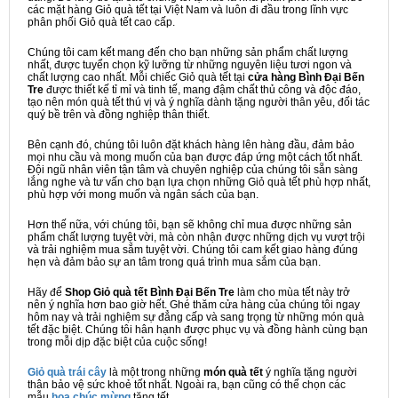
các mặt hàng Giỏ quà tết tại Việt Nam và luôn đi đầu trong lĩnh vực
phân phối Giỏ quà tết cao cấp.
Chúng tôi cam kết mang đến cho bạn những sản phẩm chất lượng
nhất, được tuyển chọn kỹ lưỡng từ những nguyên liệu tươi ngon và
chất lượng cao nhất. Mỗi chiếc Giỏ quà tết tại
cửa hàng Bình Đại Bến
Tre
được thiết kế tỉ mỉ và tinh tế, mang đậm chất thủ công và độc đáo,
tạo nên món quà tết thú vị và ý nghĩa dành tặng người thân yêu, đối tác
quý bề trên và đồng nghiệp thân thiết.
Bên cạnh đó, chúng tôi luôn đặt khách hàng lên hàng đầu, đảm bảo
mọi nhu cầu và mong muốn của bạn được đáp ứng một cách tốt nhất.
Đội ngũ nhân viên tận tâm và chuyên nghiệp của chúng tôi sẵn sàng
lắng nghe và tư vấn cho bạn lựa chọn những Giỏ quà tết phù hợp nhất,
phù hợp với mong muốn và ngân sách của bạn.
Hơn thế nữa, với chúng tôi, bạn sẽ không chỉ mua được những sản
phẩm chất lượng tuyệt vời, mà còn nhận được những dịch vụ vượt trội
và trải nghiệm mua sắm tuyệt vời. Chúng tôi cam kết giao hàng đúng
hẹn và đảm bảo sự an tâm trong quá trình mua sắm của bạn.
Hãy để
Shop Giỏ quà tết Bình Đại Bến Tre
làm cho mùa tết này trở
nên ý nghĩa hơn bao giờ hết. Ghé thăm cửa hàng của chúng tôi ngay
hôm nay và trải nghiệm sự đẳng cấp và sang trọng từ những món quà
tết đặc biệt. Chúng tôi hân hạnh được phục vụ và đồng hành cùng bạn
trong mỗi dịp đặc biệt của cuộc sống!
Giỏ quà trái cây
là một trong những
món quà tết
ý nghĩa tặng người
thân bảo vệ sức khoẻ tốt nhất. Ngoài ra, bạn cũng có thể chọn các
mẫu
hoa chúc mừng
tặng tết