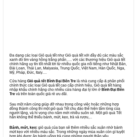
Đa dạng các loại Giỏ quà tết như Giỏ quà tết với đầy đủ các màu sắc
xanh đỏ tím vàng hồng trắng phấn...... với các thương hiệu Giỏ quà tết
chính hãng uy tín tốt nhất tới từ nhiều quốc gia nổi tiếng như Nhật Bản,
Đài Loan, Thái Lan, Malyasia, Trung Quốc, Việt Nam, Hàn Quốc, Nga,
Mỹ, Pháp, Đức, Italy.....
Cửa hàng
Giỏ quà tết Bình Đại Bến Tre
là nhà cung cấp & phân phối
chính thức các loại Giỏ quà tết cao cấp chính hiệu, Giỏ quà tết hàng
nhập khẩu chính hãng cho nhiều cửa hàng đại lý lớn ở
Bình Đại Bến
Tre
và trên toàn quốc giá rẻ ưu đãi.
Sau một năm cùng giúp đỡ nhau trong công việc hoặc những hợp
đồng thành công thì một giỏ quà Tết chu đáo thể hiện tấm lòng của
người tặng, và hi vọng cho năm mới nhiều suôn sẻ. Một giỏ quà Tết
hẳn không thể thiếu bánh, mứt, kẹo, trà và rượu,...
Bánh, mứt, kẹo:
giỏ quà của bạn sẽ thêm nhiều sắc xuân nhờ bánh
mứt kẹo với nhiều màu sắc. Trong những ngày mùa xuân còn gì tuyệt
hơn khi được ăn bánh uống trà cùng những người thân yêu.