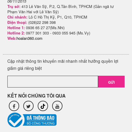
06/11/2015
Trụ sở:
413 Lê Văn Sỹ, P.2, Q.Tân Bình, TPHCM (Gần ngã tư
Phạm Văn Hai với Lê Văn Sỹ)
Chi nhánh:
Lô C Hồ Thị Kỷ, P1, Q10, TPHCM
Điện thoại:
(028)22 298 398
Hotline 1:
0936 65 27 27(Ms.Nhi)
Hotline 2:
0977 301 303 - 0933 055 945 (Ms.Vy)
Web:
hoalan360.com
Cập nhật thông tin khuyến mãi nhanh nhất hưởng quyền lợi
giảm giá riêng biệt
GỬI
KẾT NỐI CHÚNG TÔI QUA