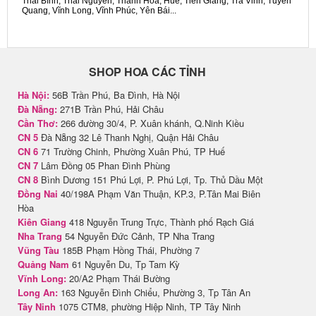
Thái Bình, Thái Nguyên, Thanh Hóa, Huế, Tiền Giang, Trà Vinh, Tuyên
Quang, Vĩnh Long, Vĩnh Phúc, Yên Bái...
SHOP HOA CÁC TỈNH
Hà Nội:
56B Trần Phú, Ba Đình, Hà Nội
Đà Nẵng:
271B Trần Phú, Hải Châu
Cần Thơ:
266 đường 30/4, P. Xuân khánh, Q.Ninh Kiều
CN 5
Đà Nẵng 32 Lê Thanh Nghị, Quận Hải Châu
CN 6
71 Trường Chinh, Phường Xuân Phú, TP Huế
CN 7
Lâm Đồng 05 Phan Đình Phùng
CN 8
Bình Dương 151 Phú Lợi, P. Phú Lợi, Tp. Thủ Dầu Một
Đồng Nai
40/198A Phạm Văn Thuận, KP.3, P.Tân Mai Biên
Hòa
Kiên Giang
418 Nguyễn Trung Trực, Thành phố Rạch Giá
Nha Trang
54 Nguyễn Đức Cảnh, TP Nha Trang
Vũng Tàu
185B Phạm Hồng Thái, Phường 7
Quảng Nam
61 Nguyễn Du, Tp Tam Kỳ
Vĩnh Long:
20/A2 Phạm Thái Bường
Long An:
163 Nguyễn Đình Chiểu, Phường 3, Tp Tân An
Tây Ninh
1075 CTM8, phường Hiệp Ninh, TP Tây Ninh