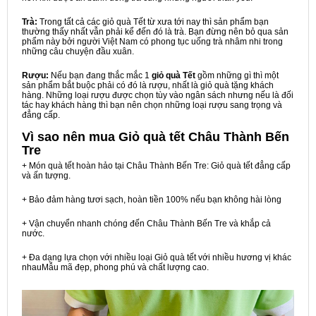
Trà:
Trong tất cả các giỏ quà Tết từ xưa tới nay thì sản phẩm bạn
thường thấy nhất vẫn phải kể đến đó là trà. Bạn đừng nên bỏ qua sản
phẩm này bởi người Việt Nam có phong tục uống trà nhâm nhi trong
những câu chuyện đầu xuân.
Rượu:
Nếu bạn đang thắc mắc 1
giỏ quà Tết
gồm những gì thì một
sản phẩm bắt buộc phải có đó là rượu, nhất là giỏ quà tặng khách
hàng. Những loại rượu được chọn tùy vào ngân sách nhưng nếu là đối
tác hay khách hàng thì bạn nên chọn những loại rượu sang trọng và
đẳng cấp.
Vì sao nên mua
Giỏ quà tết Châu Thành Bến
Tre
+ Món quà tết hoàn hảo tại Châu Thành Bến Tre: Giỏ quà tết đẳng cấp
và ấn tượng.
+ Bảo đảm hàng tươi sạch, hoàn tiền 100% nếu bạn không hài lòng
+ Vận chuyển nhanh chóng đến Châu Thành Bến Tre và khắp cả
nước.
+ Đa dạng lựa chọn với nhiều loại Giỏ quà tết với nhiều hương vị khác
nhauMẫu mã đẹp, phong phú và chất lượng cao.