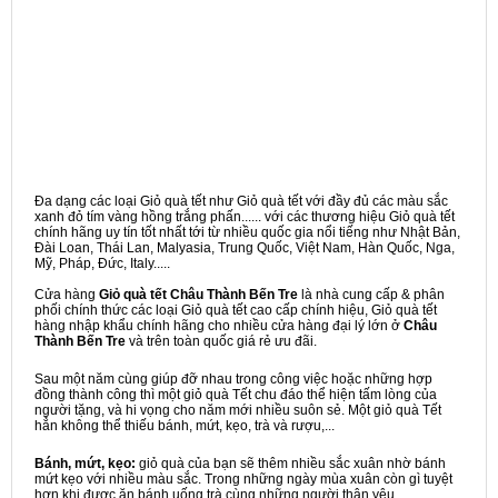
Đa dạng các loại Giỏ quà tết như Giỏ quà tết với đầy đủ các màu sắc
xanh đỏ tím vàng hồng trắng phấn...... với các thương hiệu Giỏ quà tết
chính hãng uy tín tốt nhất tới từ nhiều quốc gia nổi tiếng như Nhật Bản,
Đài Loan, Thái Lan, Malyasia, Trung Quốc, Việt Nam, Hàn Quốc, Nga,
Mỹ, Pháp, Đức, Italy.....
Cửa hàng
Giỏ quà tết Châu Thành Bến Tre
là nhà cung cấp & phân
phối chính thức các loại Giỏ quà tết cao cấp chính hiệu, Giỏ quà tết
hàng nhập khẩu chính hãng cho nhiều cửa hàng đại lý lớn ở
Châu
Thành Bến Tre
và trên toàn quốc giá rẻ ưu đãi.
Sau một năm cùng giúp đỡ nhau trong công việc hoặc những hợp
đồng thành công thì một giỏ quà Tết chu đáo thể hiện tấm lòng của
người tặng, và hi vọng cho năm mới nhiều suôn sẻ. Một giỏ quà Tết
hẳn không thể thiếu bánh, mứt, kẹo, trà và rượu,...
Bánh, mứt, kẹo:
giỏ quà của bạn sẽ thêm nhiều sắc xuân nhờ bánh
mứt kẹo với nhiều màu sắc. Trong những ngày mùa xuân còn gì tuyệt
hơn khi được ăn bánh uống trà cùng những người thân yêu.