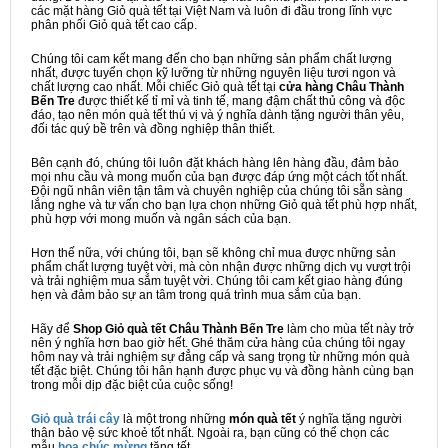
các mặt hàng Giỏ quà tết tại Việt Nam và luôn đi đầu trong lĩnh vực
phân phối Giỏ quà tết cao cấp.
Chúng tôi cam kết mang đến cho bạn những sản phẩm chất lượng
nhất, được tuyển chọn kỹ lưỡng từ những nguyên liệu tươi ngon và
chất lượng cao nhất. Mỗi chiếc Giỏ quà tết tại
cửa hàng Châu Thành
Bến Tre
được thiết kế tỉ mỉ và tinh tế, mang đậm chất thủ công và độc
đáo, tạo nên món quà tết thú vị và ý nghĩa dành tặng người thân yêu,
đối tác quý bề trên và đồng nghiệp thân thiết.
Bên cạnh đó, chúng tôi luôn đặt khách hàng lên hàng đầu, đảm bảo
mọi nhu cầu và mong muốn của bạn được đáp ứng một cách tốt nhất.
Đội ngũ nhân viên tận tâm và chuyên nghiệp của chúng tôi sẵn sàng
lắng nghe và tư vấn cho bạn lựa chọn những Giỏ quà tết phù hợp nhất,
phù hợp với mong muốn và ngân sách của bạn.
Hơn thế nữa, với chúng tôi, bạn sẽ không chỉ mua được những sản
phẩm chất lượng tuyệt vời, mà còn nhận được những dịch vụ vượt trội
và trải nghiệm mua sắm tuyệt vời. Chúng tôi cam kết giao hàng đúng
hẹn và đảm bảo sự an tâm trong quá trình mua sắm của bạn.
Hãy để
Shop Giỏ quà tết Châu Thành Bến Tre
làm cho mùa tết này trở
nên ý nghĩa hơn bao giờ hết. Ghé thăm cửa hàng của chúng tôi ngay
hôm nay và trải nghiệm sự đẳng cấp và sang trọng từ những món quà
tết đặc biệt. Chúng tôi hân hạnh được phục vụ và đồng hành cùng bạn
trong mỗi dịp đặc biệt của cuộc sống!
Giỏ quà trái cây
là một trong những
món quà tết
ý nghĩa tặng người
thân bảo vệ sức khoẻ tốt nhất. Ngoài ra, bạn cũng có thể chọn các
mẫu
hoa chúc mừng
tặng tết