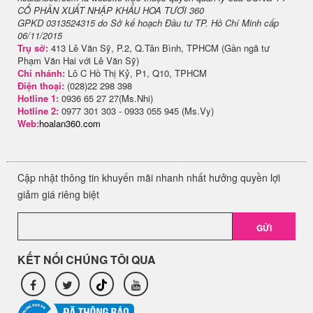
CỔ PHẦN XUẤT NHẬP KHẨU HOA TƯƠI 360
GPKD 0313524315 do Sở kế hoạch Đầu tư TP. Hồ Chí Minh cấp
06/11/2015
Trụ sở:
413 Lê Văn Sỹ, P.2, Q.Tân Bình, TPHCM (Gần ngã tư
Phạm Văn Hai với Lê Văn Sỹ)
Chi nhánh:
Lô C Hồ Thị Kỷ, P1, Q10, TPHCM
Điện thoại:
(028)22 298 398
Hotline 1:
0936 65 27 27(Ms.Nhi)
Hotline 2:
0977 301 303 - 0933 055 945 (Ms.Vy)
Web:
hoalan360.com
Cập nhật thông tin khuyến mãi nhanh nhất hưởng quyền lợi
giảm giá riêng biệt
GỬI
KẾT NỐI CHÚNG TÔI QUA