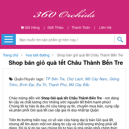
Giỏ Hàng
|
Giới Thiệu
|
Thanh Toán
|
Liên Hệ
Trang chủ
hoa tươi đường
Shop bán giỏ quà tết Châu Thành Bến Tre
Shop bán giỏ quà tết Châu Thành Bến Tre
Quận/Huyện tags:
TP Bến Tre
,
Chợ Lách
,
Mỏ Cày Nam
,
Giồng
Trôm
,
Bình Đại
,
Ba Tri
,
Thạnh Phú
,
Mỏ Cày Bắc
Chào mừng đến với
Shop Giỏ quà tết Châu Thành Bến Tre
- nơi đáng
tin cậy và chất lượng cho những ước nguyện tết thêm hạnh phúc!
Chúng tôi tự hào là địa chỉ cửa hàng uy tín, chuyên mua bán, cung cấp
và phân phối Giỏ quà tết cao cấp giá rẻ duy nhất tại Quận
Trên thị trường hiện nay, có vô vàn cửa hàng đại lý bán Giỏ quà tết,
nhưng để tìm được một nơi đáng tin cậy và chất lượng không phải dễ
dàng. Đó là lý do tại sao chúng tôi tự hào là nhà phân phối chính thức