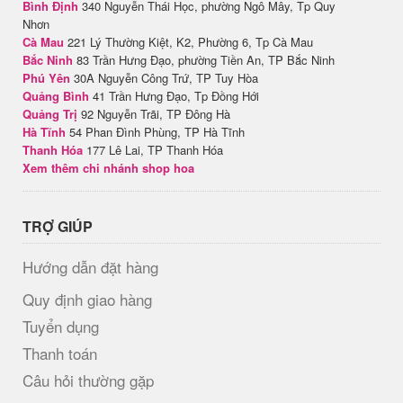
Bình Định
340 Nguyễn Thái Học, phường Ngô Mây, Tp Quy
Nhơn
Cà Mau
221 Lý Thường Kiệt, K2, Phường 6, Tp Cà Mau
Bắc Ninh
83 Trần Hưng Đạo, phường Tiền An, TP Bắc Ninh
Phú Yên
30A Nguyễn Công Trứ, TP Tuy Hòa
Quảng Bình
41 Trần Hưng Đạo, Tp Đồng Hới
Quảng Trị
92 Nguyễn Trãi, TP Đông Hà
Hà Tĩnh
54 Phan Đình Phùng, TP Hà Tĩnh
Thanh Hóa
177 Lê Lai, TP Thanh Hóa
Xem thêm chi nhánh shop hoa
TRỢ GIÚP
Hướng dẫn đặt hàng
Quy định giao hàng
Tuyển dụng
Thanh toán
Câu hỏi thường gặp