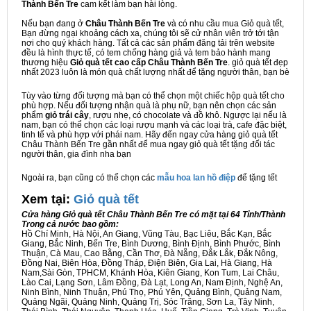
Thành Bến Tre
cam kết làm bạn hài lòng.
Nếu bạn đang ở
Châu Thành Bến Tre
và có nhu cầu mua Giỏ quà tết,
Bạn đừng ngại khoảng cách xa, chúng tôi sẽ cử nhân viên trở tới tận
nơi cho quý khách hàng. Tất cả các sản phẩm đăng tải trên website
đều là hình thực tế, có tem chống hàng giả và tem bảo hành mang
thương hiệu
Giỏ quà tết cao cấp Châu Thành Bến Tre
. giỏ quà tết đẹp
nhất 2023 luôn là món quà chất lượng nhất để tặng người thân, bạn bè
Tùy vào từng đối tượng mà bạn có thể chọn một chiếc hộp quà tết cho
phù hợp. Nếu đối tượng nhận quà là phụ nữ, bạn nên chọn các sản
phẩm
giỏ trái cây
, rượu nhẹ, có chocolate và đồ khô. Ngược lại nếu là
nam, bạn có thể chọn các loại rượu mạnh và các loại trà, cafe đặc biệt,
tinh tế và phù hợp với phái nam. Hãy đến ngay cửa hàng giỏ quà tết
Châu Thành Bến Tre gần nhất để mua ngay giỏ quà tết tặng đối tác
người thân, gia đình nha bạn
Ngoài ra, bạn cũng có thể chọn các
mẫu hoa lan hồ điệp
để tặng tết
Xem tại:
G
iỏ quà tết
Cửa hàng Giỏ quà tết Châu Thành Bến Tre có mặt tại 64 Tỉnh/Thành
Trong cả nước bao gồm:
Hồ Chí Minh, Hà Nội, An Giang, Vũng Tàu, Bạc Liêu, Bắc Kạn, Bắc
Giang, Bắc Ninh, Bến Tre, Bình Dương, Bình Định, Bình Phước, Bình
Thuận, Cà Mau, Cao Bằng, Cần Thơ, Đà Nẵng, Đắk Lắk, Đắk Nông,
Đồng Nai, Biên Hòa, Đồng Tháp, Điện Biên, Gia Lai, Hà Giang, Hà
Nam,Sài Gòn, TPHCM, Khánh Hòa, Kiên Giang, Kon Tum, Lai Châu,
Lào Cai, Lạng Sơn, Lâm Đồng, Đà Lạt, Long An, Nam Định, Nghệ An,
Ninh Bình, Ninh Thuận, Phú Thọ, Phú Yên, Quảng Bình, Quảng Nam,
Quảng Ngãi, Quảng Ninh, Quảng Trị, Sóc Trăng, Sơn La, Tây Ninh,