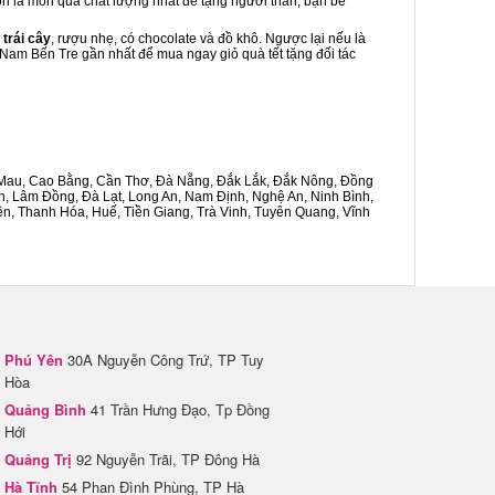
uôn là món quà chất lượng nhất để tặng người thân, bạn bè
 trái cây
, rượu nhẹ, có chocolate và đồ khô. Ngược lại nếu là
y Nam Bến Tre gần nhất để mua ngay giỏ quà tết tặng đối tác
Cà Mau, Cao Bằng, Cần Thơ, Đà Nẵng, Đắk Lắk, Đắk Nông, Đồng
n, Lâm Đồng, Đà Lạt, Long An, Nam Định, Nghệ An, Ninh Bình,
n, Thanh Hóa, Huế, Tiền Giang, Trà Vinh, Tuyên Quang, Vĩnh
Phú Yên
30A Nguyễn Công Trứ, TP Tuy
Hòa
Quảng Bình
41 Trần Hưng Đạo, Tp Đồng
Hới
Quảng Trị
92 Nguyễn Trãi, TP Đông Hà
Hà Tĩnh
54 Phan Đình Phùng, TP Hà