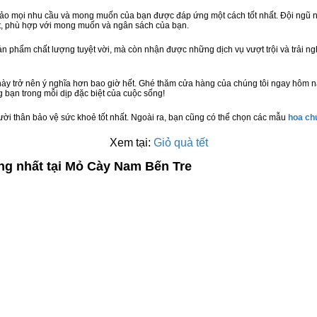
bảo mọi nhu cầu và mong muốn của bạn được đáp ứng một cách tốt nhất. Đội ngũ n
t, phù hợp với mong muốn và ngân sách của bạn.
n phẩm chất lượng tuyệt vời, mà còn nhận được những dịch vụ vượt trội và trải n
này trở nên ý nghĩa hơn bao giờ hết. Ghé thăm cửa hàng của chúng tôi ngay hôm n
 bạn trong mỗi dịp đặc biệt của cuộc sống!
ười thân bảo vệ sức khoẻ tốt nhất. Ngoài ra, bạn cũng có thể chọn các mẫu
hoa c
Xem tại:
Giỏ quà tết
ợng nhất tại Mỏ Cày Nam Bến Tre