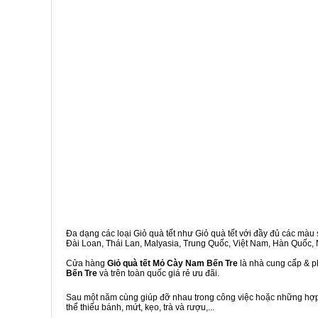
Đa dạng các loại Giỏ quà tết như Giỏ quà tết với đầy đủ các màu s
Đài Loan, Thái Lan, Malyasia, Trung Quốc, Việt Nam, Hàn Quốc, Ng
Cửa hàng
Giỏ quà tết Mỏ Cày Nam Bến Tre
là nhà cung cấp & ph
Bến Tre
và trên toàn quốc giá rẻ ưu đãi.
Sau một năm cùng giúp đỡ nhau trong công việc hoặc những hợp đ
thể thiếu bánh, mứt, kẹo, trà và rượu,...