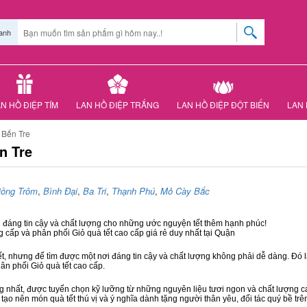
anh
N HỒ ĐIỆP TÍM
LAN HỒ ĐIỆP TRẮNG
LAN HỒ ĐIỆP ĐỘT BIẾN
LAN 
 Bến Tre
n Tre
iồng Trôm
,
Bình Đại
,
Ba Tri
,
Thạnh Phú
,
Mỏ Cày Bắc
i đáng tin cậy và chất lượng cho những ước nguyện tết thêm hạnh phúc!
g cấp và phân phối Giỏ quà tết cao cấp giá rẻ duy nhất tại Quận
ết, nhưng để tìm được một nơi đáng tin cậy và chất lượng không phải dễ dàng. Đó là
hân phối Giỏ quà tết cao cấp.
hất, được tuyển chọn kỹ lưỡng từ những nguyên liệu tươi ngon và chất lượng cao
 tạo nên món quà tết thú vị và ý nghĩa dành tặng người thân yêu, đối tác quý bề trê