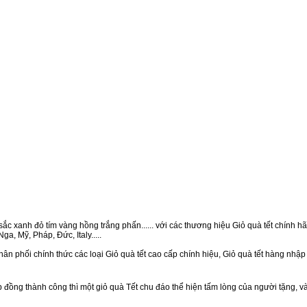
ắc xanh đỏ tím vàng hồng trắng phấn...... với các thương hiệu Giỏ quà tết chính hãn
a, Mỹ, Pháp, Đức, Italy.....
ân phối chính thức các loại Giỏ quà tết cao cấp chính hiệu, Giỏ quà tết hàng nhậ
ồng thành công thì một giỏ quà Tết chu đáo thể hiện tấm lòng của người tặng, v