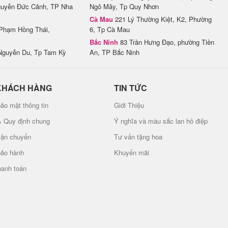
uyễn Đức Cảnh, TP Nha
Ngô Mây, Tp Quy Nhơn
Cà Mau
221 Lý Thường Kiệt, K2, Phường
Phạm Hồng Thái,
6, Tp Cà Mau
Bắc Ninh
83 Trần Hưng Đạo, phường Tiền
Nguyễn Du, Tp Tam Kỳ
An, TP Bắc Ninh
KHÁCH HÀNG
TIN TỨC
ảo mật thông tin
Giới Thiệu
& Quy định chung
Ý nghĩa và màu sắc lan hồ điệp
vận chuyển
Tư vấn tặng hoa
bảo hành
Khuyến mãi
hanh toán