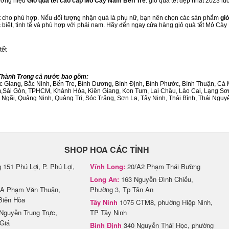
hương hiệu
Giỏ quà tết cao cấp Mỏ Cày Nam Bến Tre
. giỏ quà tết đẹp nhất 2023 l
ết cho phù hợp. Nếu đối tượng nhận quà là phụ nữ, bạn nên chọn các sản phẩm
giỏ
c biệt, tinh tế và phù hợp với phái nam. Hãy đến ngay cửa hàng giỏ quà tết Mỏ Cà
tết
/Thành Trong cả nước bao gồm:
Bắc Giang, Bắc Ninh, Bến Tre, Bình Dương, Bình Định, Bình Phước, Bình Thuận, 
am,Sài Gòn, TPHCM, Khánh Hòa, Kiên Giang, Kon Tum, Lai Châu, Lào Cai, Lạng Sơ
ãi, Quảng Ninh, Quảng Trị, Sóc Trăng, Sơn La, Tây Ninh, Thái Bình, Thái Nguyê
SHOP HOA CÁC TỈNH
151 Phú Lợi, P. Phú Lợi,
Vĩnh Long:
20/A2 Phạm Thái Bường
Long An:
163 Nguyễn Đình Chiểu,
A Phạm Văn Thuận,
Phường 3, Tp Tân An
Biên Hòa
Tây Ninh
1075 CTM8, phường Hiệp Ninh,
Nguyễn Trung Trực,
TP Tây Ninh
Giá
Bình Định
340 Nguyễn Thái Học, phường