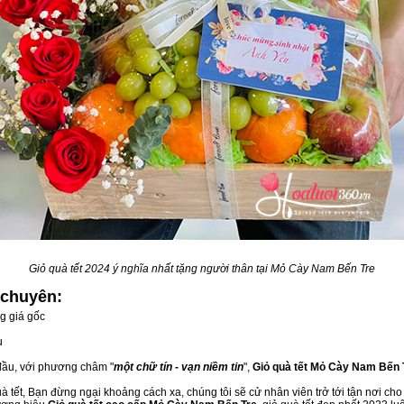
Giỏ quà tết 2024 ý nghĩa nhất tặng người thân tại Mỏ Cày Nam Bến Tre
chuyên:
g giá gốc
u
 đầu, với phương châm "
một chữ tín - vạn niềm tin
",
Giỏ quà tết Mỏ Cày Nam Bến 
 tết, Bạn đừng ngại khoảng cách xa, chúng tôi sẽ cử nhân viên trở tới tận nơi ch