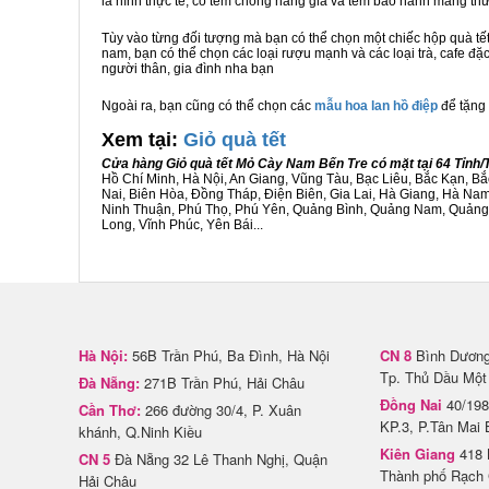
là hình thực tế, có tem chống hàng giả và tem bảo hành mang t
Tùy vào từng đối tượng mà bạn có thể chọn một chiếc hộp quà t
nam, bạn có thể chọn các loại rượu mạnh và các loại trà, cafe đặ
người thân, gia đình nha bạn
Ngoài ra, bạn cũng có thể chọn các
mẫu hoa lan hồ điệp
để tặng 
Xem tại:
G
iỏ quà tết
Cửa hàng Giỏ quà tết Mỏ Cày Nam Bến Tre có mặt tại 64 Tỉnh
Hồ Chí Minh, Hà Nội, An Giang, Vũng Tàu, Bạc Liêu, Bắc Kạn, 
Nai, Biên Hòa, Đồng Tháp, Điện Biên, Gia Lai, Hà Giang, Hà N
Ninh Thuận, Phú Thọ, Phú Yên, Quảng Bình, Quảng Nam, Quảng Ng
Long, Vĩnh Phúc, Yên Bái...
Hà Nội:
56B Trần Phú, Ba Đình, Hà Nội
CN 8
Bình Dương 
Tp. Thủ Dầu Một
Đà Nẵng:
271B Trần Phú, Hải Châu
Đồng Nai
40/198
Cần Thơ:
266 đường 30/4, P. Xuân
KP.3, P.Tân Mai 
khánh, Q.Ninh Kiều
Kiên Giang
418 
CN 5
Đà Nẵng 32 Lê Thanh Nghị, Quận
Thành phố Rạch 
Hải Châu