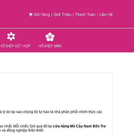
Giỏ Hàng
|
Giới Thiệu
|
Thanh Toán
|
Liên Hệ
HỒ ĐIỆP KẾT HỢP
HỒ ĐIỆP MINI
 lý do tại sao chúng tôi tự hào là nhà phân phối chính thức các
 nhất. Mỗi chiếc Giỏ quà tết tại
cửa hàng Mỏ Cày Nam Bến Tre
n và đồng nghiệp thân thiết.