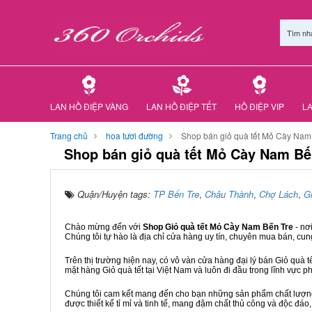
Tìm nh
LAN HỒ ĐIỆP VÀNG
LAN HỒ ĐIỆP TẾT
HỒ ĐIỆP VIP
LA
Trang chủ
hoa tươi đường
Shop bán giỏ quà tết Mỏ Cày Nam
Shop bán giỏ quà tết Mỏ Cày Nam Bế
Quận/Huyện tags:
TP Bến Tre
,
Châu Thành
,
Chợ Lách
,
G
Chào mừng đến với
Shop Giỏ quà tết Mỏ Cày Nam Bến Tre
- nơ
Chúng tôi tự hào là địa chỉ cửa hàng uy tín, chuyên mua bán, cun
Trên thị trường hiện nay, có vô vàn cửa hàng đại lý bán Giỏ quà t
mặt hàng Giỏ quà tết tại Việt Nam và luôn đi đầu trong lĩnh vực p
Chúng tôi cam kết mang đến cho bạn những sản phẩm chất lượng n
được thiết kế tỉ mỉ và tinh tế, mang đậm chất thủ công và độc đáo,