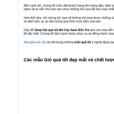
Bên cạnh đó, chúng tôi luôn đặt khách hàng lên hàng đầu, đảm 
nghe và tư vấn cho bạn lựa chọn những Giỏ quà tết phù hợp nhấ
Hơn thế nữa, với chúng tôi, bạn sẽ không chỉ mua được những sả
và đảm bảo sự an tâm trong quá trình mua sắm của bạn.
Hãy để
Shop Giỏ quà tết Mỏ Cày Nam Bến Tre
làm cho mùa tết 
tết đặc biệt. Chúng tôi hân hạnh được phục vụ và đồng hành cùng
Giỏ quà trái cây
là một trong những
món quà tết
ý nghĩa tặng ng
C
ác mẫu Giỏ quà tết đẹp mắt và chất lư