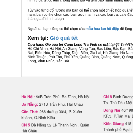
hình thực tế, có tem chống hàng giả và tem bảo hành mang thươ
Tùy vào từng đối tượng mà bạn có thể chọn một chiếc hộp quà t
nam, bạn có thể chọn các loại rượu mạnh và các loại trà, cafe đặ
thân, gia đình nha bạn
Ngoài ra, bạn cũng có thể chọn các
mẫu hoa lan hồ điệp
để tặng 
Xem tại:
G
iỏ quà tết
Cửa hàng Giỏ quà tết Càng Long Trà Vinh có mặt tại 64 Tỉnh/
Hồ Chí Minh, Hà Nội, An Giang, Vũng Tàu, Bạc Liêu, Bắc Kạn, 
Nai, Biên Hòa, Đồng Tháp, Điện Biên, Gia Lai, Hà Giang, Hà N
Ninh Thuận, Phú Thọ, Phú Yên, Quảng Bình, Quảng Nam, Quảng Ng
Long, Vĩnh Phúc, Yên Bái...
Hà Nội:
56B Trần Phú, Ba Đình, Hà Nội
CN 8
Bình Dương 
Tp. Thủ Dầu Một
Đà Nẵng:
271B Trần Phú, Hải Châu
Đồng Nai
40/198
Cần Thơ:
266 đường 30/4, P. Xuân
KP.3, P.Tân Mai 
khánh, Q.Ninh Kiều
Kiên Giang
418 
CN 5
Đà Nẵng 32 Lê Thanh Nghị, Quận
Thành phố Rạch 
Hải Châu