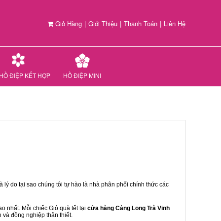
Giỏ Hàng
|
Giới Thiệu
|
Thanh Toán
|
Liên Hệ
HỒ ĐIỆP KẾT HỢP
HỒ ĐIỆP MINI
 lý do tại sao chúng tôi tự hào là nhà phân phối chính thức các
 nhất. Mỗi chiếc Giỏ quà tết tại
cửa hàng Càng Long Trà Vinh
n và đồng nghiệp thân thiết.