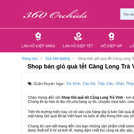
Tìm nh
LAN HỒ ĐIỆP VÀNG
LAN HỒ ĐIỆP TẾT
HỒ ĐIỆP VIP
LA
Trang chủ
hoa tươi đường
Shop bán giỏ quà tết Càng Long T
Shop bán giỏ quà tết Càng Long Trà 
Quận/Huyện tags:
Trà Vinh
,
Cầu Kè
,
Tiểu Cần
,
Châu Thà
Chào mừng đến với
Shop Giỏ quà tết Càng Long Trà Vinh
- nơi 
Chúng tôi tự hào là địa chỉ cửa hàng uy tín, chuyên mua bán, cun
Trên thị trường hiện nay, có vô vàn cửa hàng đại lý bán Giỏ quà t
mặt hàng Giỏ quà tết tại Việt Nam và luôn đi đầu trong lĩnh vực p
Chúng tôi cam kết mang đến cho bạn những sản phẩm chất lượng n
được thiết kế tỉ mỉ và tinh tế, mang đậm chất thủ công và độc đáo,