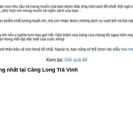
bảo mọi nhu cầu và mong muốn của bạn được đáp ứng một cách tốt nhất. Đội ngũ n
t, phù hợp với mong muốn và ngân sách của bạn.
n phẩm chất lượng tuyệt vời, mà còn nhận được những dịch vụ vượt trội và trải n
y trở nên ý nghĩa hơn bao giờ hết. Ghé thăm cửa hàng của chúng tôi ngay hôm nay
n trong mỗi dịp đặc biệt của cuộc sống!
ười thân bảo vệ sức khoẻ tốt nhất. Ngoài ra, bạn cũng có thể chọn các mẫu
hoa c
Xem tại:
Giỏ quà tết
ng nhất tại Càng Long Trà Vinh