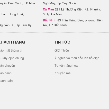
uyễn Đức Cảnh, TP Nha
Ngô Mây, Tp Quy Nhơn
Cà Mau
221 Lý Thường Kiệt, K2, Phường
Phạm Hồng Thái,
6, Tp Cà Mau
Bắc Ninh
83 Trần Hưng Đạo, phường Tiền
Nguyễn Du, Tp Tam Kỳ
An, TP Bắc Ninh
KHÁCH HÀNG
TIN TỨC
ảo mật thông tin
Giới Thiệu
& Quy định chung
Ý nghĩa và màu sắc lan hồ điệp
vận chuyển
Tư vấn tặng hoa
bảo hành
Khuyến mãi
hanh toán