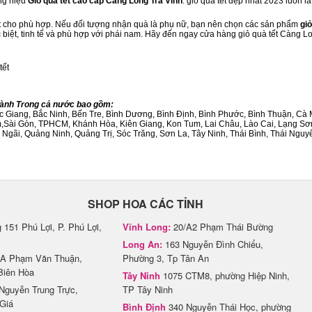
ng hiệu
Giỏ quà tết cao cấp Càng Long Trà Vinh
. giỏ quà tết đẹp nhất 2023 luôn 
ết cho phù hợp. Nếu đối tượng nhận quà là phụ nữ, bạn nên chọn các sản phẩm
giỏ
c biệt, tinh tế và phù hợp với phái nam. Hãy đến ngay cửa hàng giỏ quà tết Càng L
tết
Thành Trong cả nước bao gồm:
Bắc Giang, Bắc Ninh, Bến Tre, Bình Dương, Bình Định, Bình Phước, Bình Thuận, 
am,Sài Gòn, TPHCM, Khánh Hòa, Kiên Giang, Kon Tum, Lai Châu, Lào Cai, Lạng Sơ
ãi, Quảng Ninh, Quảng Trị, Sóc Trăng, Sơn La, Tây Ninh, Thái Bình, Thái Nguyê
SHOP HOA CÁC TỈNH
151 Phú Lợi, P. Phú Lợi,
Vĩnh Long:
20/A2 Phạm Thái Bường
Long An:
163 Nguyễn Đình Chiểu,
A Phạm Văn Thuận,
Phường 3, Tp Tân An
Biên Hòa
Tây Ninh
1075 CTM8, phường Hiệp Ninh,
Nguyễn Trung Trực,
TP Tây Ninh
Giá
Bình Định
340 Nguyễn Thái Học, phường