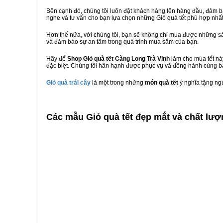
Bên cạnh đó, chúng tôi luôn đặt khách hàng lên hàng đầu, đảm 
nghe và tư vấn cho bạn lựa chọn những Giỏ quà tết phù hợp nhấ
Hơn thế nữa, với chúng tôi, bạn sẽ không chỉ mua được những sả
và đảm bảo sự an tâm trong quá trình mua sắm của bạn.
Hãy để
Shop Giỏ quà tết Càng Long Trà Vinh
làm cho mùa tết nà
đặc biệt. Chúng tôi hân hạnh được phục vụ và đồng hành cùng bạ
Giỏ quà trái cây
là một trong những
món quà tết
ý nghĩa tặng ng
C
ác mẫu Giỏ quà tết đẹp mắt và chất lượ