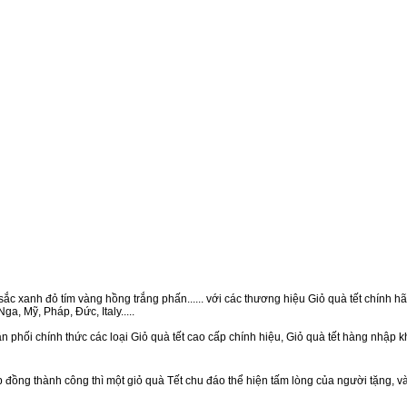
ắc xanh đỏ tím vàng hồng trắng phấn...... với các thương hiệu Giỏ quà tết chính hãn
a, Mỹ, Pháp, Đức, Italy.....
 phối chính thức các loại Giỏ quà tết cao cấp chính hiệu, Giỏ quà tết hàng nhập 
ồng thành công thì một giỏ quà Tết chu đáo thể hiện tấm lòng của người tặng, v