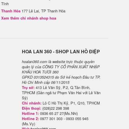
Tĩnh
Thanh Hóa
177 Lê Lai, TP Thanh Hóa
Xem thêm chi nhánh shop hoa
H​OA LAN 360 - SHOP LAN HỒ ĐIỆP
hoalan360.com là website trực thuộc quyền
quản lý của CÔNG TY CỔ PHẦN XUẤT NHẬP
KHẨU HOA TƯƠI 360
GPKD 0313524315 do Sở kế hoạch Đầu tư TP.
Hồ Chí Minh cấp 06/11/2015
Trụ sở:
413 Lê Văn Sỹ, P.2, Q.Tân Bình,
TPHCM (Gần ngã tư Phạm Văn Hai với Lê Văn
Sỹ)
Chi nhánh:
Lô C Hồ Thị Kỷ, P1, Q10, TPHCM
Điện thoại:
(028)22 298 398
Hotline 1:
0936 65 27 27(Ms.Nhi)
Hotline 2:
0977 301 303 - 0933 055 945
(Ms.Vy)
Web:
hoalan360.com