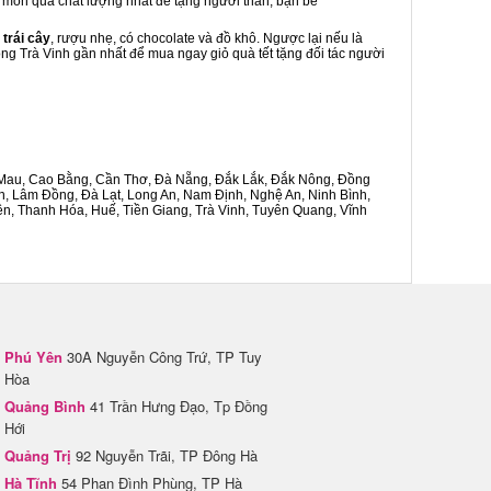
là món quà chất lượng nhất để tặng người thân, bạn bè
 trái cây
, rượu nhẹ, có chocolate và đồ khô. Ngược lại nếu là
ong Trà Vinh gần nhất để mua ngay giỏ quà tết tặng đối tác người
Cà Mau, Cao Bằng, Cần Thơ, Đà Nẵng, Đắk Lắk, Đắk Nông, Đồng
n, Lâm Đồng, Đà Lạt, Long An, Nam Định, Nghệ An, Ninh Bình,
n, Thanh Hóa, Huế, Tiền Giang, Trà Vinh, Tuyên Quang, Vĩnh
Phú Yên
30A Nguyễn Công Trứ, TP Tuy
Hòa
Quảng Bình
41 Trần Hưng Đạo, Tp Đồng
Hới
Quảng Trị
92 Nguyễn Trãi, TP Đông Hà
Hà Tĩnh
54 Phan Đình Phùng, TP Hà