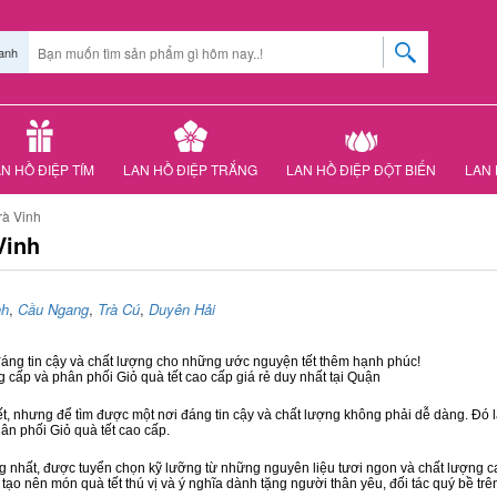
anh
N HỒ ĐIỆP TÍM
LAN HỒ ĐIỆP TRẮNG
LAN HỒ ĐIỆP ĐỘT BIẾN
LAN 
rà Vinh
Vinh
nh
,
Cầu Ngang
,
Trà Cú
,
Duyên Hải
đáng tin cậy và chất lượng cho những ước nguyện tết thêm hạnh phúc!
g cấp và phân phối Giỏ quà tết cao cấp giá rẻ duy nhất tại Quận
ết, nhưng để tìm được một nơi đáng tin cậy và chất lượng không phải dễ dàng. Đó là
hân phối Giỏ quà tết cao cấp.
hất, được tuyển chọn kỹ lưỡng từ những nguyên liệu tươi ngon và chất lượng cao
 tạo nên món quà tết thú vị và ý nghĩa dành tặng người thân yêu, đối tác quý bề trê