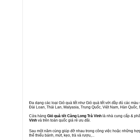
Đa dạng các loại Giỏ quà tết như Giỏ quà tết với đầy đủ các màu s
Đài Loan, Thái Lan, Malyasia, Trung Quốc, Việt Nam, Hàn Quốc, Ng
Cửa hàng
Giỏ quà tết Càng Long Trà Vinh
là nhà cung cấp & phân
Vinh
và trên toàn quốc giá rẻ ưu đãi.
Sau một năm cùng giúp đỡ nhau trong công việc hoặc những hợp đ
thể thiếu bánh, mứt, kẹo, trà và rượu,...