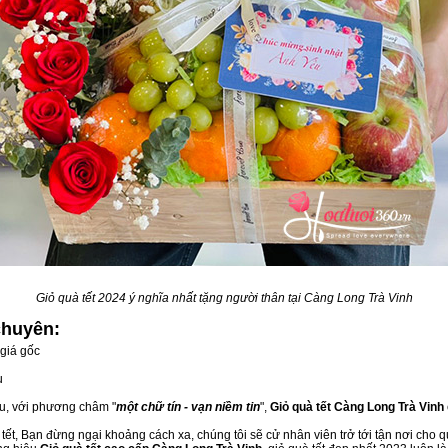
Giỏ quà tết 2024 ý nghĩa nhất tặng người thân tại Càng Long Trà Vinh
chuyên:
giá gốc
u
ầu, với phương châm "
một chữ tín - vạn niềm tin
",
Giỏ quà tết Càng Long Trà Vinh
ết, Bạn đừng ngại khoảng cách xa, chúng tôi sẽ cử nhân viên trở tới tận nơi cho q