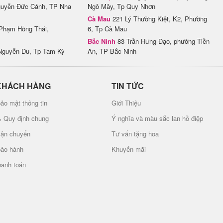
uyễn Đức Cảnh, TP Nha
Ngô Mây, Tp Quy Nhơn
Cà Mau
221 Lý Thường Kiệt, K2, Phường
Phạm Hồng Thái,
6, Tp Cà Mau
Bắc Ninh
83 Trần Hưng Đạo, phường Tiền
Nguyễn Du, Tp Tam Kỳ
An, TP Bắc Ninh
KHÁCH HÀNG
TIN TỨC
ảo mật thông tin
Giới Thiệu
& Quy định chung
Ý nghĩa và màu sắc lan hồ điệp
vận chuyển
Tư vấn tặng hoa
bảo hành
Khuyến mãi
hanh toán