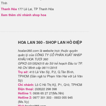
Tĩnh
Thanh Hóa
177 Lê Lai, TP Thanh Hóa
Xem thêm chi nhánh shop hoa
H​OA LAN 360 - SHOP LAN HỒ ĐIỆP
hoalan360.com là website trực thuộc quyền
quản lý của CÔNG TY CỔ PHẦN XUẤT NHẬP
KHẨU HOA TƯƠI 360
GPKD 0313524315 do Sở kế hoạch Đầu tư TP.
Hồ Chí Minh cấp 06/11/2015
Trụ sở:
413 Lê Văn Sỹ, P.2, Q.Tân Bình,
TPHCM (Gần ngã tư Phạm Văn Hai với Lê Văn
Sỹ)
Chi nhánh:
Lô C Hồ Thị Kỷ, P1, Q10, TPHCM
Điện thoại:
(028)22 298 398
Hotline 1:
0936 65 27 27(Ms.Nhi)
Hotline 2:
0977 301 303 - 0933 055 945
(Ms.Vy)
Web:
hoalan360.com