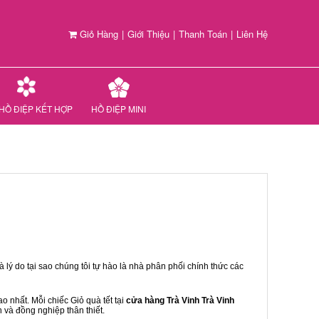
Giỏ Hàng
|
Giới Thiệu
|
Thanh Toán
|
Liên Hệ
HỒ ĐIỆP KẾT HỢP
HỒ ĐIỆP MINI
 lý do tại sao chúng tôi tự hào là nhà phân phối chính thức các
 nhất. Mỗi chiếc Giỏ quà tết tại
cửa hàng Trà Vinh Trà Vinh
n và đồng nghiệp thân thiết.