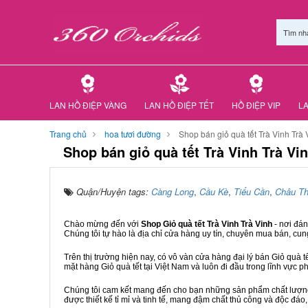
Tìm nh
LAN HỒ ĐIỆP VÀNG
LAN HỒ ĐIỆP TẾT
HỒ ĐIỆP VIP
LA
Trang chủ
hoa tươi đường
Shop bán giỏ quà tết Trà Vinh Trà 
Shop bán giỏ quà tết Trà Vinh Trà Vi
Quận/Huyện tags:
Càng Long
,
Cầu Kè
,
Tiểu Cần
,
Châu T
Chào mừng đến với
Shop Giỏ quà tết Trà Vinh Trà Vinh
- nơi đá
Chúng tôi tự hào là địa chỉ cửa hàng uy tín, chuyên mua bán, cun
Trên thị trường hiện nay, có vô vàn cửa hàng đại lý bán Giỏ quà t
mặt hàng Giỏ quà tết tại Việt Nam và luôn đi đầu trong lĩnh vực p
Chúng tôi cam kết mang đến cho bạn những sản phẩm chất lượng n
được thiết kế tỉ mỉ và tinh tế, mang đậm chất thủ công và độc đáo,