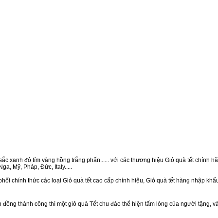
ắc xanh đỏ tím vàng hồng trắng phấn...... với các thương hiệu Giỏ quà tết chính hãn
a, Mỹ, Pháp, Đức, Italy.....
hối chính thức các loại Giỏ quà tết cao cấp chính hiệu, Giỏ quà tết hàng nhập kh
ồng thành công thì một giỏ quà Tết chu đáo thể hiện tấm lòng của người tặng, v