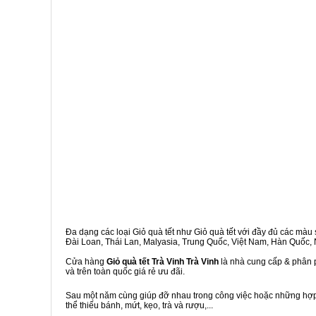
Đa dạng các loại Giỏ quà tết như Giỏ quà tết với đầy đủ các màu s
Đài Loan, Thái Lan, Malyasia, Trung Quốc, Việt Nam, Hàn Quốc, Ng
Cửa hàng
Giỏ quà tết Trà Vinh Trà Vinh
là nhà cung cấp & phân p
và trên toàn quốc giá rẻ ưu đãi.
Sau một năm cùng giúp đỡ nhau trong công việc hoặc những hợp đ
thể thiếu bánh, mứt, kẹo, trà và rượu,...