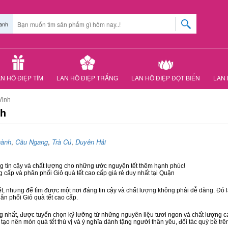
anh
N HỒ ĐIỆP TÍM
LAN HỒ ĐIỆP TRẮNG
LAN HỒ ĐIỆP ĐỘT BIẾN
LAN 
Vinh
nh
hành
,
Cầu Ngang
,
Trà Cú
,
Duyên Hải
ng tin cậy và chất lượng cho những ước nguyện tết thêm hạnh phúc!
g cấp và phân phối Giỏ quà tết cao cấp giá rẻ duy nhất tại Quận
ết, nhưng để tìm được một nơi đáng tin cậy và chất lượng không phải dễ dàng. Đó là
hân phối Giỏ quà tết cao cấp.
hất, được tuyển chọn kỹ lưỡng từ những nguyên liệu tươi ngon và chất lượng cao
 tạo nên món quà tết thú vị và ý nghĩa dành tặng người thân yêu, đối tác quý bề trê