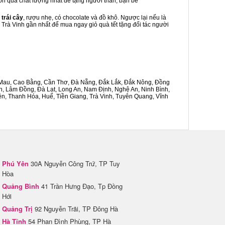
món quà chất lượng nhất để tặng người thân, bạn bè
 trái cây
, rượu nhẹ, có chocolate và đồ khô. Ngược lại nếu là
h Trà Vinh gần nhất để mua ngay giỏ quà tết tặng đối tác người
Cà Mau, Cao Bằng, Cần Thơ, Đà Nẵng, Đắk Lắk, Đắk Nông, Đồng
n, Lâm Đồng, Đà Lạt, Long An, Nam Định, Nghệ An, Ninh Bình,
n, Thanh Hóa, Huế, Tiền Giang, Trà Vinh, Tuyên Quang, Vĩnh
Phú Yên
30A Nguyễn Công Trứ, TP Tuy
Hòa
Quảng Bình
41 Trần Hưng Đạo, Tp Đồng
Hới
Quảng Trị
92 Nguyễn Trãi, TP Đông Hà
Hà Tĩnh
54 Phan Đình Phùng, TP Hà