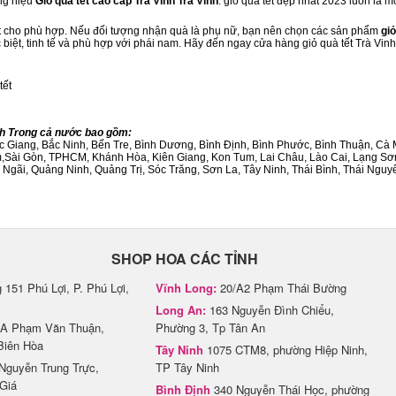
ng hiệu
Giỏ quà tết cao cấp Trà Vinh Trà Vinh
. giỏ quà tết đẹp nhất 2023 luôn là 
ết cho phù hợp. Nếu đối tượng nhận quà là phụ nữ, bạn nên chọn các sản phẩm
giỏ
c biệt, tinh tế và phù hợp với phái nam. Hãy đến ngay cửa hàng giỏ quà tết Trà Vin
tết
ành Trong cả nước bao gồm:
Bắc Giang, Bắc Ninh, Bến Tre, Bình Dương, Bình Định, Bình Phước, Bình Thuận, 
am,Sài Gòn, TPHCM, Khánh Hòa, Kiên Giang, Kon Tum, Lai Châu, Lào Cai, Lạng Sơ
ãi, Quảng Ninh, Quảng Trị, Sóc Trăng, Sơn La, Tây Ninh, Thái Bình, Thái Nguyê
SHOP HOA CÁC TỈNH
151 Phú Lợi, P. Phú Lợi,
Vĩnh Long:
20/A2 Phạm Thái Bường
Long An:
163 Nguyễn Đình Chiểu,
A Phạm Văn Thuận,
Phường 3, Tp Tân An
Biên Hòa
Tây Ninh
1075 CTM8, phường Hiệp Ninh,
Nguyễn Trung Trực,
TP Tây Ninh
Giá
Bình Định
340 Nguyễn Thái Học, phường