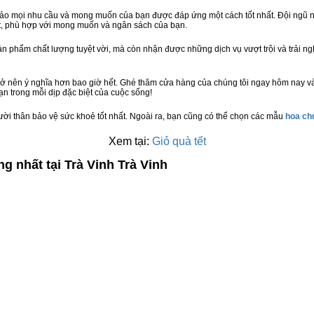
bảo mọi nhu cầu và mong muốn của bạn được đáp ứng một cách tốt nhất. Đội ngũ n
t, phù hợp với mong muốn và ngân sách của bạn.
n phẩm chất lượng tuyệt vời, mà còn nhận được những dịch vụ vượt trội và trải n
rở nên ý nghĩa hơn bao giờ hết. Ghé thăm cửa hàng của chúng tôi ngay hôm nay và
n trong mỗi dịp đặc biệt của cuộc sống!
ười thân bảo vệ sức khoẻ tốt nhất. Ngoài ra, bạn cũng có thể chọn các mẫu
hoa c
Xem tại:
Giỏ quà tết
g nhất tại Trà Vinh Trà Vinh