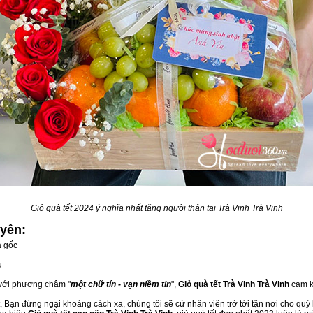
Giỏ quà tết 2024 ý nghĩa nhất tặng người thân tại Trà Vinh Trà Vinh
yên:
á gốc
u
 với phương châm "
một chữ tín - vạn niềm tin
",
Giỏ quà tết Trà Vinh Trà Vinh
cam k
 Bạn đừng ngại khoảng cách xa, chúng tôi sẽ cử nhân viên trở tới tận nơi cho quý