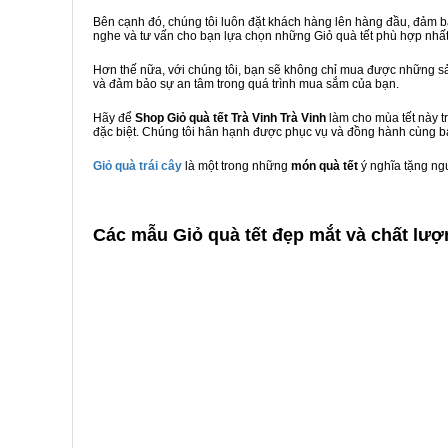
Bên cạnh đó, chúng tôi luôn đặt khách hàng lên hàng đầu, đảm 
nghe và tư vấn cho bạn lựa chọn những Giỏ quà tết phù hợp nhấ
Hơn thế nữa, với chúng tôi, bạn sẽ không chỉ mua được những sả
và đảm bảo sự an tâm trong quá trình mua sắm của bạn.
Hãy để
Shop Giỏ quà tết Trà Vinh Trà Vinh
làm cho mùa tết này t
đặc biệt. Chúng tôi hân hạnh được phục vụ và đồng hành cùng bạ
Giỏ quà trái cây
là một trong những
món quà tết
ý nghĩa tặng ng
C
ác mẫu Giỏ quà tết đẹp mắt và chất lượn