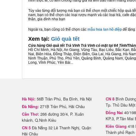
hình thực tế, có tem chống hàng giả và tem bảo hành mang thươ
Tùy vào từng đối tượng mà bạn có thể chọn một chiếc hộp quà t
nam, bạn có thể chọn các loại rượu mạnh và các loại trà, cafe đặ
thân, gia đình nha bạn
Ngoài ra, bạn cũng có thể chọn các
mẫu hoa lan hồ điệp
để tặng 
Xem tại:
G
iỏ quà tết
Cửa hàng Giỏ quà tết Trà Vinh Trà Vinh có mặt tại 64 Tỉnh/Th
Hồ Chí Minh, Hà Nội, An Giang, Vũng Tàu, Bạc Liêu, Bắc Kạn, 
Nai, Biên Hòa, Đồng Tháp, Điện Biên, Gia Lai, Hà Giang, Hà N
Ninh Thuận, Phú Thọ, Phú Yên, Quảng Bình, Quảng Nam, Quảng Ng
Long, Vĩnh Phúc, Yên Bái...
Hà Nội:
56B Trần Phú, Ba Đình, Hà Nội
CN 8
Bình Dương 
Tp. Thủ Dầu Một
Đà Nẵng:
271B Trần Phú, Hải Châu
Đồng Nai
40/198
Cần Thơ:
266 đường 30/4, P. Xuân
KP.3, P.Tân Mai 
khánh, Q.Ninh Kiều
Kiên Giang
418 
CN 5
Đà Nẵng 32 Lê Thanh Nghị, Quận
Thành phố Rạch 
Hải Châu