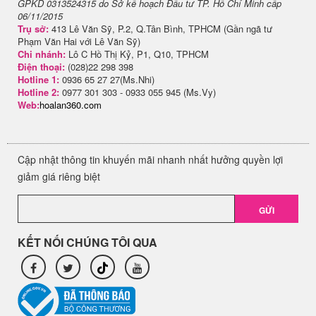
GPKD 0313524315 do Sở kế hoạch Đầu tư TP. Hồ Chí Minh cấp
06/11/2015
Trụ sở:
413 Lê Văn Sỹ, P.2, Q.Tân Bình, TPHCM (Gần ngã tư
Phạm Văn Hai với Lê Văn Sỹ)
Chi nhánh:
Lô C Hồ Thị Kỷ, P1, Q10, TPHCM
Điện thoại:
(028)22 298 398
Hotline 1:
0936 65 27 27(Ms.Nhi)
Hotline 2:
0977 301 303 - 0933 055 945 (Ms.Vy)
Web:
hoalan360.com
Cập nhật thông tin khuyến mãi nhanh nhất hưởng quyền lợi
giảm giá riêng biệt
GỬI
KẾT NỐI CHÚNG TÔI QUA