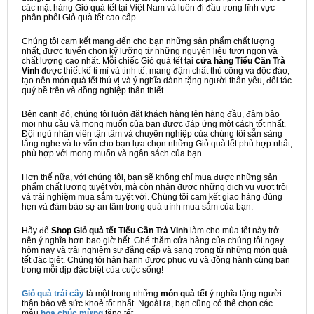
các mặt hàng Giỏ quà tết tại Việt Nam và luôn đi đầu trong lĩnh vực
phân phối Giỏ quà tết cao cấp.
Chúng tôi cam kết mang đến cho bạn những sản phẩm chất lượng
nhất, được tuyển chọn kỹ lưỡng từ những nguyên liệu tươi ngon và
chất lượng cao nhất. Mỗi chiếc Giỏ quà tết tại
cửa hàng Tiểu Cần Trà
Vinh
được thiết kế tỉ mỉ và tinh tế, mang đậm chất thủ công và độc đáo,
tạo nên món quà tết thú vị và ý nghĩa dành tặng người thân yêu, đối tác
quý bề trên và đồng nghiệp thân thiết.
Bên cạnh đó, chúng tôi luôn đặt khách hàng lên hàng đầu, đảm bảo
mọi nhu cầu và mong muốn của bạn được đáp ứng một cách tốt nhất.
Đội ngũ nhân viên tận tâm và chuyên nghiệp của chúng tôi sẵn sàng
lắng nghe và tư vấn cho bạn lựa chọn những Giỏ quà tết phù hợp nhất,
phù hợp với mong muốn và ngân sách của bạn.
Hơn thế nữa, với chúng tôi, bạn sẽ không chỉ mua được những sản
phẩm chất lượng tuyệt vời, mà còn nhận được những dịch vụ vượt trội
và trải nghiệm mua sắm tuyệt vời. Chúng tôi cam kết giao hàng đúng
hẹn và đảm bảo sự an tâm trong quá trình mua sắm của bạn.
Hãy để
Shop Giỏ quà tết Tiểu Cần Trà Vinh
làm cho mùa tết này trở
nên ý nghĩa hơn bao giờ hết. Ghé thăm cửa hàng của chúng tôi ngay
hôm nay và trải nghiệm sự đẳng cấp và sang trọng từ những món quà
tết đặc biệt. Chúng tôi hân hạnh được phục vụ và đồng hành cùng bạn
trong mỗi dịp đặc biệt của cuộc sống!
Giỏ quà trái cây
là một trong những
món quà tết
ý nghĩa tặng người
thân bảo vệ sức khoẻ tốt nhất. Ngoài ra, bạn cũng có thể chọn các
mẫu
hoa chúc mừng
tặng tết