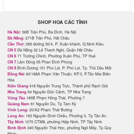
SHOP HOA CÁC TỈNH
Hà Nội:
56B Trần Phú, Ba Đình, Hà Nội
Đà Nẵng:
271B Trần Phú, Hải Châu
Cần Thơ:
266 đường 30/4, P. Xuân khánh, Q.Ninh Kiều
CN 5
Đà Nẵng 32 Lê Thanh Nghị, Quận Hải Châu
CN 6
71 Trường Chinh, Phường Xuân Phú, TP Huế
CN 7
Lâm Đồng 05 Phan Đình Phùng
CN 8
Bình Dương 151 Phú Lợi, P. Phú Lợi, Tp. Thủ Dầu Một
Đồng Nai
40/198A Phạm Văn Thuận, KP.3, P.Tân Mai Biên
Hòa
Kiên Giang
418 Nguyễn Trung Trực, Thành phố Rạch Giá
Nha Trang
54 Nguyễn Đức Cảnh, TP Nha Trang
Vũng Tàu
185B Phạm Hồng Thái, Phường 7
Quảng Nam
61 Nguyễn Du, Tp Tam Kỳ
Vĩnh Long:
20/A2 Phạm Thái Bường
Long An:
163 Nguyễn Đình Chiểu, Phường 3, Tp Tân An
Tây Ninh
1075 CTM8, phường Hiệp Ninh, TP Tây Ninh
Bình Định
340 Nguyễn Thái Học, phường Ngô Mây, Tp Quy
Nhơn