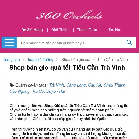
Giỏ Hàng
|
Giới Thiệu
|
Thanh Toán
|
Liên Hệ
Trang chủ
hoa tươi đường
Shop bán giỏ quà tết Tiểu Cần Trà Vinh
Shop bán giỏ quà tết Tiểu Cần Trà Vinh
Quận/Huyện tags:
Trà Vinh
,
Càng Long
,
Cầu Kè
,
Châu Thành
,
Cầu Ngang
,
Trà Cú
,
Duyên Hải
Chào mừng đến với
Shop Giỏ quà tết Tiểu Cần Trà Vinh
- nơi đáng tin
cậy và chất lượng cho những ước nguyện tết thêm hạnh phúc!
Chúng tôi tự hào là địa chỉ cửa hàng uy tín, chuyên mua bán, cung cấp
và phân phối Giỏ quà tết cao cấp giá rẻ duy nhất tại Quận
Trên thị trường hiện nay, có vô vàn cửa hàng đại lý bán Giỏ quà tết,
nhưng để tìm được một nơi đáng tin cậy và chất lượng không phải dễ
dàng. Đó là lý do tại sao chúng tôi tự hào là nhà phân phối chính thức