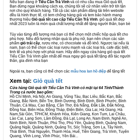
Nếu bạn đang ở
Tiểu Cần Trà Vinh
và có nhu cầu mua Giỏ quà tết,
Bạn đừng ngại khoảng cách xa, chúng tôi sẽ cử nhân viên trở tới tận
nơi cho quý khách hàng. Tất cả các sản phẩm đăng tải trên website
đều là hình thực tế, có tem chống hàng giả và tem bảo hành mang
thương hiệu
Giỏ quà tết cao cấp Tiểu Cần Trà Vinh
. giỏ quà tết đẹp
nhất 2023 luôn là món quà chất lượng nhất để tặng người thân, bạn bè
Tùy vào từng đối tượng mà bạn có thể chọn một chiếc hộp quà tết cho
phù hợp. Nếu đối tượng nhận quà là phụ nữ, bạn nên chọn các sản
phẩm
giỏ trái cây
, rượu nhẹ, có chocolate và đồ khô. Ngược lại nếu là
nam, bạn có thể chọn các loại rượu mạnh và các loại trà, cafe đặc biệt,
tinh tế và phù hợp với phái nam. Hãy đến ngay cửa hàng giỏ quà tết
Tiểu Cần Trà Vinh gần nhất để mua ngay giỏ quà tết tặng đối tác người
thân, gia đình nha bạn
Ngoài ra, bạn cũng có thể chọn các
mẫu hoa lan hồ điệp
để tặng tết
Xem tại:
G
iỏ quà tết
Cửa hàng Giỏ quà tết Tiểu Cần Trà Vinh có mặt tại 64 Tỉnh/Thành
Trong cả nước bao gồm:
Hồ Chí Minh, Hà Nội, An Giang, Vũng Tàu, Bạc Liêu, Bắc Kạn, Bắc
Giang, Bắc Ninh, Bến Tre, Bình Dương, Bình Định, Bình Phước, Bình
Thuận, Cà Mau, Cao Bằng, Cần Thơ, Đà Nẵng, Đắk Lắk, Đắk Nông,
Đồng Nai, Biên Hòa, Đồng Tháp, Điện Biên, Gia Lai, Hà Giang, Hà
Nam,Sài Gòn, TPHCM, Khánh Hòa, Kiên Giang, Kon Tum, Lai Châu,
Lào Cai, Lạng Sơn, Lâm Đồng, Đà Lạt, Long An, Nam Định, Nghệ An,
Ninh Bình, Ninh Thuận, Phú Thọ, Phú Yên, Quảng Bình, Quảng Nam,
Quảng Ngãi, Quảng Ninh, Quảng Trị, Sóc Trăng, Sơn La, Tây Ninh,
Thái Bình, Thái Nguyên, Thanh Hóa, Huế, Tiền Giang, Trà Vinh, Tuyên
Quang, Vĩnh Long, Vĩnh Phúc, Yên Bái...