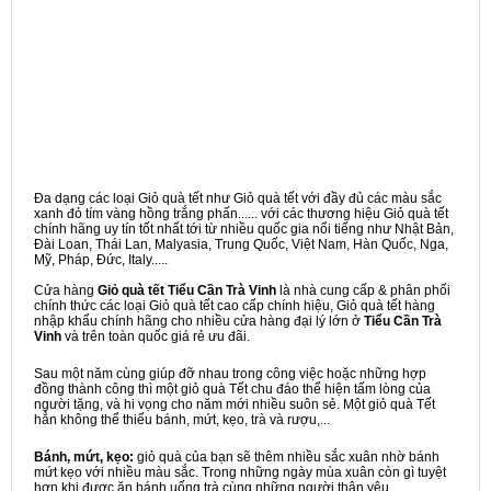
Đa dạng các loại Giỏ quà tết như Giỏ quà tết với đầy đủ các màu sắc
xanh đỏ tím vàng hồng trắng phấn...... với các thương hiệu Giỏ quà tết
chính hãng uy tín tốt nhất tới từ nhiều quốc gia nổi tiếng như Nhật Bản,
Đài Loan, Thái Lan, Malyasia, Trung Quốc, Việt Nam, Hàn Quốc, Nga,
Mỹ, Pháp, Đức, Italy.....
Cửa hàng
Giỏ quà tết Tiểu Cần Trà Vinh
là nhà cung cấp & phân phối
chính thức các loại Giỏ quà tết cao cấp chính hiệu, Giỏ quà tết hàng
nhập khẩu chính hãng cho nhiều cửa hàng đại lý lớn ở
Tiểu Cần Trà
Vinh
và trên toàn quốc giá rẻ ưu đãi.
Sau một năm cùng giúp đỡ nhau trong công việc hoặc những hợp
đồng thành công thì một giỏ quà Tết chu đáo thể hiện tấm lòng của
người tặng, và hi vọng cho năm mới nhiều suôn sẻ. Một giỏ quà Tết
hẳn không thể thiếu bánh, mứt, kẹo, trà và rượu,...
Bánh, mứt, kẹo:
giỏ quà của bạn sẽ thêm nhiều sắc xuân nhờ bánh
mứt kẹo với nhiều màu sắc. Trong những ngày mùa xuân còn gì tuyệt
hơn khi được ăn bánh uống trà cùng những người thân yêu.