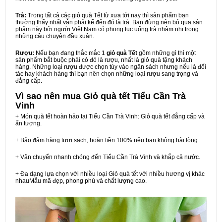
Trà:
Trong tất cả các giỏ quà Tết từ xưa tới nay thì sản phẩm bạn
thường thấy nhất vẫn phải kể đến đó là trà. Bạn đừng nên bỏ qua sản
phẩm này bởi người Việt Nam có phong tục uống trà nhâm nhi trong
những câu chuyện đầu xuân.
Rượu:
Nếu bạn đang thắc mắc 1
giỏ quà Tết
gồm những gì thì một
sản phẩm bắt buộc phải có đó là rượu, nhất là giỏ quà tặng khách
hàng. Những loại rượu được chọn tùy vào ngân sách nhưng nếu là đối
tác hay khách hàng thì bạn nên chọn những loại rượu sang trọng và
đẳng cấp.
Vì sao nên mua
Giỏ quà tết Tiểu Cần Trà
Vinh
+ Món quà tết hoàn hảo tại Tiểu Cần Trà Vinh: Giỏ quà tết đẳng cấp và
ấn tượng.
+ Bảo đảm hàng tươi sạch, hoàn tiền 100% nếu bạn không hài lòng
+ Vận chuyển nhanh chóng đến Tiểu Cần Trà Vinh và khắp cả nước.
+ Đa dạng lựa chọn với nhiều loại Giỏ quà tết với nhiều hương vị khác
nhauMẫu mã đẹp, phong phú và chất lượng cao.