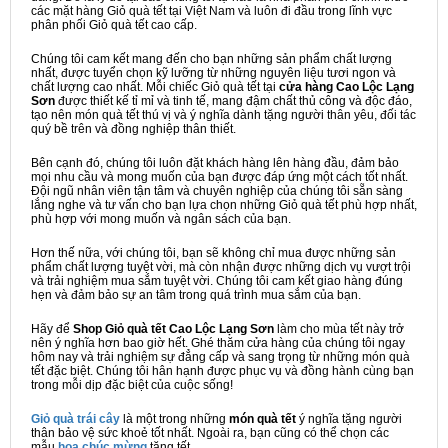
các mặt hàng Giỏ quà tết tại Việt Nam và luôn đi đầu trong lĩnh vực
phân phối Giỏ quà tết cao cấp.
Chúng tôi cam kết mang đến cho bạn những sản phẩm chất lượng
nhất, được tuyển chọn kỹ lưỡng từ những nguyên liệu tươi ngon và
chất lượng cao nhất. Mỗi chiếc Giỏ quà tết tại
cửa hàng Cao Lộc Lạng
Sơn
được thiết kế tỉ mỉ và tinh tế, mang đậm chất thủ công và độc đáo,
tạo nên món quà tết thú vị và ý nghĩa dành tặng người thân yêu, đối tác
quý bề trên và đồng nghiệp thân thiết.
Bên cạnh đó, chúng tôi luôn đặt khách hàng lên hàng đầu, đảm bảo
mọi nhu cầu và mong muốn của bạn được đáp ứng một cách tốt nhất.
Đội ngũ nhân viên tận tâm và chuyên nghiệp của chúng tôi sẵn sàng
lắng nghe và tư vấn cho bạn lựa chọn những Giỏ quà tết phù hợp nhất,
phù hợp với mong muốn và ngân sách của bạn.
Hơn thế nữa, với chúng tôi, bạn sẽ không chỉ mua được những sản
phẩm chất lượng tuyệt vời, mà còn nhận được những dịch vụ vượt trội
và trải nghiệm mua sắm tuyệt vời. Chúng tôi cam kết giao hàng đúng
hẹn và đảm bảo sự an tâm trong quá trình mua sắm của bạn.
Hãy để
Shop Giỏ quà tết Cao Lộc Lạng Sơn
làm cho mùa tết này trở
nên ý nghĩa hơn bao giờ hết. Ghé thăm cửa hàng của chúng tôi ngay
hôm nay và trải nghiệm sự đẳng cấp và sang trọng từ những món quà
tết đặc biệt. Chúng tôi hân hạnh được phục vụ và đồng hành cùng bạn
trong mỗi dịp đặc biệt của cuộc sống!
Giỏ quà trái cây
là một trong những
món quà tết
ý nghĩa tặng người
thân bảo vệ sức khoẻ tốt nhất. Ngoài ra, bạn cũng có thể chọn các
mẫu
hoa chúc mừng
tặng tết