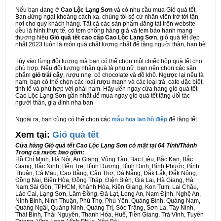
Nếu bạn đang ở
Cao Lộc Lạng Sơn
và có nhu cầu mua Giỏ quà tết,
Bạn đừng ngại khoảng cách xa, chúng tôi sẽ cử nhân viên trở tới tận
nơi cho quý khách hàng. Tất cả các sản phẩm đăng tải trên website
đều là hình thực tế, có tem chống hàng giả và tem bảo hành mang
thương hiệu
Giỏ quà tết cao cấp Cao Lộc Lạng Sơn
. giỏ quà tết đẹp
nhất 2023 luôn là món quà chất lượng nhất để tặng người thân, bạn bè
Tùy vào từng đối tượng mà bạn có thể chọn một chiếc hộp quà tết cho
phù hợp. Nếu đối tượng nhận quà là phụ nữ, bạn nên chọn các sản
phẩm
giỏ trái cây
, rượu nhẹ, có chocolate và đồ khô. Ngược lại nếu là
nam, bạn có thể chọn các loại rượu mạnh và các loại trà, cafe đặc biệt,
tinh tế và phù hợp với phái nam. Hãy đến ngay cửa hàng giỏ quà tết
Cao Lộc Lạng Sơn gần nhất để mua ngay giỏ quà tết tặng đối tác
người thân, gia đình nha bạn
Ngoài ra, bạn cũng có thể chọn các
mẫu hoa lan hồ điệp
để tặng tết
Xem tại:
G
iỏ quà tết
Cửa hàng Giỏ quà tết Cao Lộc Lạng Sơn có mặt tại 64 Tỉnh/Thành
Trong cả nước bao gồm:
Hồ Chí Minh, Hà Nội, An Giang, Vũng Tàu, Bạc Liêu, Bắc Kạn, Bắc
Giang, Bắc Ninh, Bến Tre, Bình Dương, Bình Định, Bình Phước, Bình
Thuận, Cà Mau, Cao Bằng, Cần Thơ, Đà Nẵng, Đắk Lắk, Đắk Nông,
Đồng Nai, Biên Hòa, Đồng Tháp, Điện Biên, Gia Lai, Hà Giang, Hà
Nam,Sài Gòn, TPHCM, Khánh Hòa, Kiên Giang, Kon Tum, Lai Châu,
Lào Cai, Lạng Sơn, Lâm Đồng, Đà Lạt, Long An, Nam Định, Nghệ An,
Ninh Bình, Ninh Thuận, Phú Thọ, Phú Yên, Quảng Bình, Quảng Nam,
Quảng Ngãi, Quảng Ninh, Quảng Trị, Sóc Trăng, Sơn La, Tây Ninh,
Thái Bình, Thái Nguyên, Thanh Hóa, Huế, Tiền Giang, Trà Vinh, Tuyên