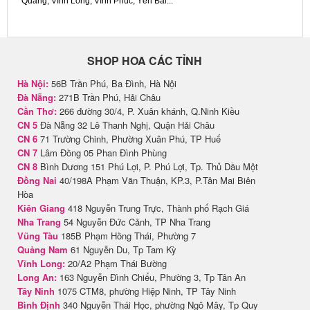
Quang, Vĩnh Long, Vĩnh Phúc, Yên Bái...
SHOP HOA CÁC TỈNH
Hà Nội:
56B Trần Phú, Ba Đình, Hà Nội
Đà Nẵng:
271B Trần Phú, Hải Châu
Cần Thơ:
266 đường 30/4, P. Xuân khánh, Q.Ninh Kiều
CN 5
Đà Nẵng 32 Lê Thanh Nghị, Quận Hải Châu
CN 6
71 Trường Chinh, Phường Xuân Phú, TP Huế
CN 7
Lâm Đồng 05 Phan Đình Phùng
CN 8
Bình Dương 151 Phú Lợi, P. Phú Lợi, Tp. Thủ Dầu Một
Đồng Nai
40/198A Phạm Văn Thuận, KP.3, P.Tân Mai Biên
Hòa
Kiên Giang
418 Nguyễn Trung Trực, Thành phố Rạch Giá
Nha Trang
54 Nguyễn Đức Cảnh, TP Nha Trang
Vũng Tàu
185B Phạm Hồng Thái, Phường 7
Quảng Nam
61 Nguyễn Du, Tp Tam Kỳ
Vĩnh Long:
20/A2 Phạm Thái Bường
Long An:
163 Nguyễn Đình Chiểu, Phường 3, Tp Tân An
Tây Ninh
1075 CTM8, phường Hiệp Ninh, TP Tây Ninh
Bình Định
340 Nguyễn Thái Học, phường Ngô Mây, Tp Quy