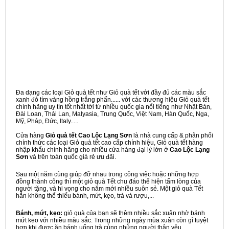
Đa dạng các loại Giỏ quà tết như Giỏ quà tết với đầy đủ các màu sắc
xanh đỏ tím vàng hồng trắng phấn...... với các thương hiệu Giỏ quà tết
chính hãng uy tín tốt nhất tới từ nhiều quốc gia nổi tiếng như Nhật Bản,
Đài Loan, Thái Lan, Malyasia, Trung Quốc, Việt Nam, Hàn Quốc, Nga,
Mỹ, Pháp, Đức, Italy.....
Cửa hàng
Giỏ quà tết Cao Lộc Lạng Sơn
là nhà cung cấp & phân phối
chính thức các loại Giỏ quà tết cao cấp chính hiệu, Giỏ quà tết hàng
nhập khẩu chính hãng cho nhiều cửa hàng đại lý lớn ở
Cao Lộc Lạng
Sơn
và trên toàn quốc giá rẻ ưu đãi.
Sau một năm cùng giúp đỡ nhau trong công việc hoặc những hợp
đồng thành công thì một giỏ quà Tết chu đáo thể hiện tấm lòng của
người tặng, và hi vọng cho năm mới nhiều suôn sẻ. Một giỏ quà Tết
hẳn không thể thiếu bánh, mứt, kẹo, trà và rượu,...
Bánh, mứt, kẹo:
giỏ quà của bạn sẽ thêm nhiều sắc xuân nhờ bánh
mứt kẹo với nhiều màu sắc. Trong những ngày mùa xuân còn gì tuyệt
hơn khi được ăn bánh uống trà cùng những người thân yêu.