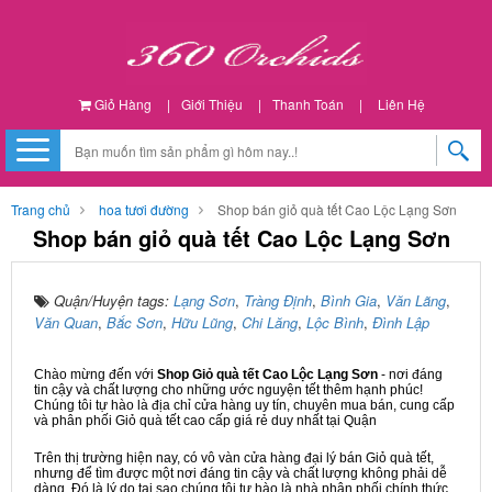
Giỏ Hàng
|
Giới Thiệu
|
Thanh Toán
|
Liên Hệ
Trang chủ
hoa tươi đường
Shop bán giỏ quà tết Cao Lộc Lạng Sơn
Shop bán giỏ quà tết Cao Lộc Lạng Sơn
Quận/Huyện tags:
Lạng Sơn
,
Tràng Định
,
Bình Gia
,
Văn Lãng
,
Văn Quan
,
Bắc Sơn
,
Hữu Lũng
,
Chi Lăng
,
Lộc Bình
,
Đình Lập
Chào mừng đến với
Shop Giỏ quà tết Cao Lộc Lạng Sơn
- nơi đáng
tin cậy và chất lượng cho những ước nguyện tết thêm hạnh phúc!
Chúng tôi tự hào là địa chỉ cửa hàng uy tín, chuyên mua bán, cung cấp
và phân phối Giỏ quà tết cao cấp giá rẻ duy nhất tại Quận
Trên thị trường hiện nay, có vô vàn cửa hàng đại lý bán Giỏ quà tết,
nhưng để tìm được một nơi đáng tin cậy và chất lượng không phải dễ
dàng. Đó là lý do tại sao chúng tôi tự hào là nhà phân phối chính thức