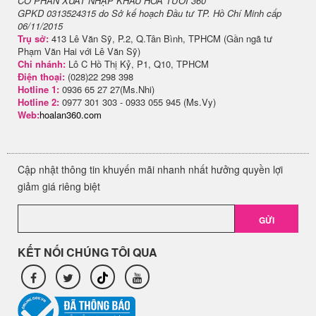
CỔ PHẦN XUẤT NHẬP KHẨU HOA TƯƠI 360
GPKD 0313524315 do Sở kế hoạch Đầu tư TP. Hồ Chí Minh cấp
06/11/2015
Trụ sở:
413 Lê Văn Sỹ, P.2, Q.Tân Bình, TPHCM (Gần ngã tư
Phạm Văn Hai với Lê Văn Sỹ)
Chi nhánh:
Lô C Hồ Thị Kỷ, P1, Q10, TPHCM
Điện thoại:
(028)22 298 398
Hotline 1:
0936 65 27 27(Ms.Nhi)
Hotline 2:
0977 301 303 - 0933 055 945 (Ms.Vy)
Web:
hoalan360.com
Cập nhật thông tin khuyến mãi nhanh nhất hưởng quyền lợi
giảm giá riêng biệt
GỬI
KẾT NỐI CHÚNG TÔI QUA