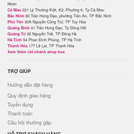
Nhơn
Cà Mau
221 Lý Thường Kiệt, K2, Phường 6, Tp Cà Mau
Bắc Ninh
83 Trần Hưng Đạo, phường Tiền An, TP Bắc Ninh
Phú Yên
30A Nguyễn Công Trứ, TP Tuy Hòa
Quảng Bình
41 Trần Hưng Đạo, Tp Đồng Hới
Quảng Trị
92 Nguyễn Trãi, TP Đông Hà
Hà Tĩnh
54 Phan Đình Phùng, TP Hà Tĩnh
Thanh Hóa
177 Lê Lai, TP Thanh Hóa
Xem thêm chi nhánh shop hoa
TRỢ GIÚP
Hướng dẫn đặt hàng
Quy định giao hàng
Tuyển dụng
Thanh toán
Câu hỏi thường gặp
HỖ TRỢ KHÁCH HÀNG