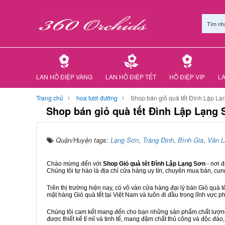
Tìm nh
LAN HỒ ĐIỆP VÀNG
LAN HỒ ĐIỆP TẾT
HỒ ĐIỆP VIP
LA
Trang chủ
hoa tươi đường
Shop bán giỏ quà tết Đình Lập Lạ
Shop bán giỏ quà tết Đình Lập Lạng
Quận/Huyện tags:
Lạng Sơn
,
Tràng Định
,
Bình Gia
,
Văn L
Chào mừng đến với
Shop Giỏ quà tết Đình Lập Lạng Sơn
- nơi 
Chúng tôi tự hào là địa chỉ cửa hàng uy tín, chuyên mua bán, cun
Trên thị trường hiện nay, có vô vàn cửa hàng đại lý bán Giỏ quà t
mặt hàng Giỏ quà tết tại Việt Nam và luôn đi đầu trong lĩnh vực p
Chúng tôi cam kết mang đến cho bạn những sản phẩm chất lượng n
được thiết kế tỉ mỉ và tinh tế, mang đậm chất thủ công và độc đáo,