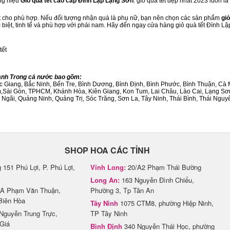
ng hiệu
Giỏ quà tết cao cấp Đình Lập Lạng Sơn
. giỏ quà tết đẹp nhất 2023 luôn 
ết cho phù hợp. Nếu đối tượng nhận quà là phụ nữ, bạn nên chọn các sản phẩm
giỏ
c biệt, tinh tế và phù hợp với phái nam. Hãy đến ngay cửa hàng giỏ quà tết Đình L
tết
hành Trong cả nước bao gồm:
Bắc Giang, Bắc Ninh, Bến Tre, Bình Dương, Bình Định, Bình Phước, Bình Thuận, 
am,Sài Gòn, TPHCM, Khánh Hòa, Kiên Giang, Kon Tum, Lai Châu, Lào Cai, Lạng Sơ
ãi, Quảng Ninh, Quảng Trị, Sóc Trăng, Sơn La, Tây Ninh, Thái Bình, Thái Nguyê
SHOP HOA CÁC TỈNH
151 Phú Lợi, P. Phú Lợi,
Vĩnh Long:
20/A2 Phạm Thái Bường
Long An:
163 Nguyễn Đình Chiểu,
A Phạm Văn Thuận,
Phường 3, Tp Tân An
Biên Hòa
Tây Ninh
1075 CTM8, phường Hiệp Ninh,
Nguyễn Trung Trực,
TP Tây Ninh
Giá
Bình Định
340 Nguyễn Thái Học, phường