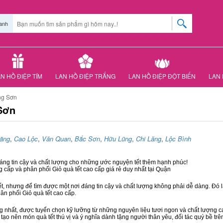
anh
N HỒ ĐIỆP TÍM
LAN HỒ ĐIỆP TRẮNG
LAN HỒ ĐIỆP ĐỘT BIẾN
LAN 
ng Sơn
 Sơn
ãng
,
Cao Lộc
,
Văn Quan
,
Bắc Sơn
,
Hữu Lũng
,
Chi Lăng
,
Lộc Bình
đáng tin cậy và chất lượng cho những ước nguyện tết thêm hạnh phúc!
g cấp và phân phối Giỏ quà tết cao cấp giá rẻ duy nhất tại Quận
ết, nhưng để tìm được một nơi đáng tin cậy và chất lượng không phải dễ dàng. Đó là
hân phối Giỏ quà tết cao cấp.
hất, được tuyển chọn kỹ lưỡng từ những nguyên liệu tươi ngon và chất lượng cao
 tạo nên món quà tết thú vị và ý nghĩa dành tặng người thân yêu, đối tác quý bề trê