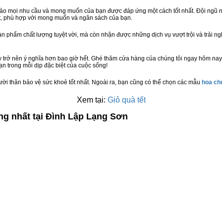
bảo mọi nhu cầu và mong muốn của bạn được đáp ứng một cách tốt nhất. Đội ngũ n
t, phù hợp với mong muốn và ngân sách của bạn.
n phẩm chất lượng tuyệt vời, mà còn nhận được những dịch vụ vượt trội và trải n
 trở nên ý nghĩa hơn bao giờ hết. Ghé thăm cửa hàng của chúng tôi ngay hôm nay
n trong mỗi dịp đặc biệt của cuộc sống!
ười thân bảo vệ sức khoẻ tốt nhất. Ngoài ra, bạn cũng có thể chọn các mẫu
hoa c
Xem tại:
Giỏ quà tết
ng nhất tại Đình Lập Lạng Sơn