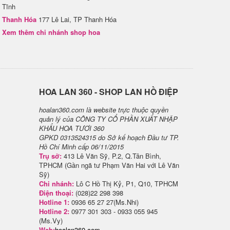
Tĩnh
Thanh Hóa
177 Lê Lai, TP Thanh Hóa
Xem thêm chi nhánh shop hoa
H​OA LAN 360 - SHOP LAN HỒ ĐIỆP
hoalan360.com là website trực thuộc quyền
quản lý của CÔNG TY CỔ PHẦN XUẤT NHẬP
KHẨU HOA TƯƠI 360
GPKD 0313524315 do Sở kế hoạch Đầu tư TP.
Hồ Chí Minh cấp 06/11/2015
Trụ sở:
413 Lê Văn Sỹ, P.2, Q.Tân Bình,
TPHCM (Gần ngã tư Phạm Văn Hai với Lê Văn
Sỹ)
Chi nhánh:
Lô C Hồ Thị Kỷ, P1, Q10, TPHCM
Điện thoại:
(028)22 298 398
Hotline 1:
0936 65 27 27(Ms.Nhi)
Hotline 2:
0977 301 303 - 0933 055 945
(Ms.Vy)
Web:
hoalan360.com