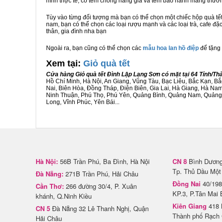
hình thực tế, có tem chống hàng giả và tem bảo hành mang thươ
Tùy vào từng đối tượng mà bạn có thể chọn một chiếc hộp quà t
nam, bạn có thể chọn các loại rượu mạnh và các loại trà, cafe đặ
thân, gia đình nha bạn
Ngoài ra, bạn cũng có thể chọn các
mẫu hoa lan hồ điệp
để tặng 
Xem tại:
G
iỏ quà tết
Cửa hàng Giỏ quà tết Đình Lập Lạng Sơn có mặt tại 64 Tỉnh/T
Hồ Chí Minh, Hà Nội, An Giang, Vũng Tàu, Bạc Liêu, Bắc Kạn, 
Nai, Biên Hòa, Đồng Tháp, Điện Biên, Gia Lai, Hà Giang, Hà N
Ninh Thuận, Phú Thọ, Phú Yên, Quảng Bình, Quảng Nam, Quảng Ng
Long, Vĩnh Phúc, Yên Bái...
Hà Nội:
56B Trần Phú, Ba Đình, Hà Nội
CN 8
Bình Dương 
Tp. Thủ Dầu Một
Đà Nẵng:
271B Trần Phú, Hải Châu
Đồng Nai
40/198
Cần Thơ:
266 đường 30/4, P. Xuân
KP.3, P.Tân Mai 
khánh, Q.Ninh Kiều
Kiên Giang
418 
CN 5
Đà Nẵng 32 Lê Thanh Nghị, Quận
Thành phố Rạch 
Hải Châu