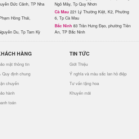
uyễn Đức Cảnh, TP Nha
Ngô Mây, Tp Quy Nhơn
Cà Mau
221 Lý Thường Kiệt, K2, Phường
Phạm Hồng Thái,
6, Tp Cà Mau
Bắc Ninh
83 Trần Hưng Đạo, phường Tiền
Nguyễn Du, Tp Tam Kỳ
An, TP Bắc Ninh
KHÁCH HÀNG
TIN TỨC
ảo mật thông tin
Giới Thiệu
& Quy định chung
Ý nghĩa và màu sắc lan hồ điệp
vận chuyển
Tư vấn tặng hoa
bảo hành
Khuyến mãi
hanh toán