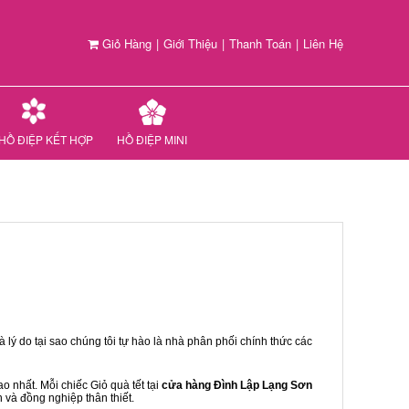
Giỏ Hàng
|
Giới Thiệu
|
Thanh Toán
|
Liên Hệ
HỒ ĐIỆP KẾT HỢP
HỒ ĐIỆP MINI
 lý do tại sao chúng tôi tự hào là nhà phân phối chính thức các
 nhất. Mỗi chiếc Giỏ quà tết tại
cửa hàng Đình Lập Lạng Sơn
n và đồng nghiệp thân thiết.