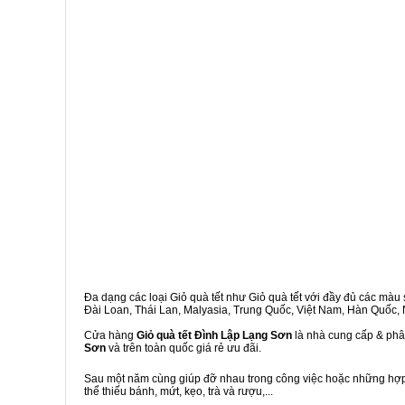
Đa dạng các loại Giỏ quà tết như Giỏ quà tết với đầy đủ các màu s
Đài Loan, Thái Lan, Malyasia, Trung Quốc, Việt Nam, Hàn Quốc, Ng
Cửa hàng
Giỏ quà tết Đình Lập Lạng Sơn
là nhà cung cấp & phân
Sơn
và trên toàn quốc giá rẻ ưu đãi.
Sau một năm cùng giúp đỡ nhau trong công việc hoặc những hợp đ
thể thiếu bánh, mứt, kẹo, trà và rượu,...