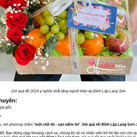
Giỏ quà tết 2024 ý nghĩa nhất tặng người thân tại Đình Lập Lạng Sơn
huyên:
giá gốc
u
ầu, với phương châm "
một chữ tín - vạn niềm tin
",
Giỏ quà tết Đình Lập Lạng Sơn
c
ết, Bạn đừng ngại khoảng cách xa, chúng tôi sẽ cử nhân viên trở tới tận nơi cho q