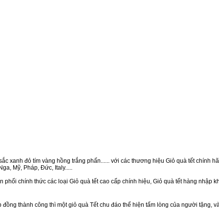
ắc xanh đỏ tím vàng hồng trắng phấn...... với các thương hiệu Giỏ quà tết chính hãn
a, Mỹ, Pháp, Đức, Italy.....
 phối chính thức các loại Giỏ quà tết cao cấp chính hiệu, Giỏ quà tết hàng nhập 
ồng thành công thì một giỏ quà Tết chu đáo thể hiện tấm lòng của người tặng, v