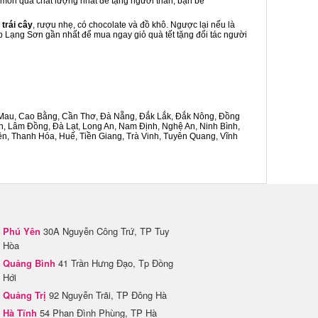
là món quà chất lượng nhất để tặng người thân, bạn bè
 trái cây
, rượu nhẹ, có chocolate và đồ khô. Ngược lại nếu là
ập Lạng Sơn gần nhất để mua ngay giỏ quà tết tặng đối tác người
Cà Mau, Cao Bằng, Cần Thơ, Đà Nẵng, Đắk Lắk, Đắk Nông, Đồng
n, Lâm Đồng, Đà Lạt, Long An, Nam Định, Nghệ An, Ninh Bình,
n, Thanh Hóa, Huế, Tiền Giang, Trà Vinh, Tuyên Quang, Vĩnh
Phú Yên
30A Nguyễn Công Trứ, TP Tuy
Hòa
Quảng Bình
41 Trần Hưng Đạo, Tp Đồng
Hới
Quảng Trị
92 Nguyễn Trãi, TP Đông Hà
Hà Tĩnh
54 Phan Đình Phùng, TP Hà