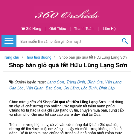
Giỏ Hàng
|
Giới Thiệu
|
Thanh Toán
|
Liên Hệ
Trang chủ
hoa tươi đường
Shop bán giỏ quà tết Hữu Lũng Lạng Sơn
Shop bán giỏ quà tết Hữu Lũng Lạng Sơn
Quận/Huyện tags:
Lạng Sơn
,
Tràng Định
,
Bình Gia
,
Văn Lãng
,
Cao Lộc
,
Văn Quan
,
Bắc Sơn
,
Chi Lăng
,
Lộc Bình
,
Đình Lập
Chào mừng đến với
Shop Giỏ quà tết Hữu Lũng Lạng Sơn
- nơi đáng
tin cậy và chất lượng cho những ước nguyện tết thêm hạnh phúc!
Chúng tôi tự hào là địa chỉ cửa hàng uy tín, chuyên mua bán, cung cấp
và phân phối Giỏ quà tết cao cấp giá rẻ duy nhất tại Quận
Trên thị trường hiện nay, có vô vàn cửa hàng đại lý bán Giỏ quà tết,
nhưng để tìm được một nơi đáng tin cậy và chất lượng không phải dễ
dàng. Đó là lý do tại sao chúng tôi tự hào là nhà phân phối chính thức