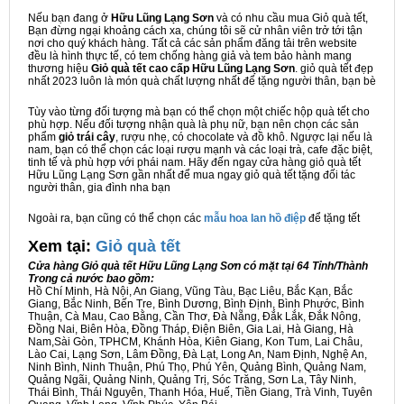
Nếu bạn đang ở
Hữu Lũng Lạng Sơn
và có nhu cầu mua Giỏ quà tết,
Bạn đừng ngại khoảng cách xa, chúng tôi sẽ cử nhân viên trở tới tận
nơi cho quý khách hàng. Tất cả các sản phẩm đăng tải trên website
đều là hình thực tế, có tem chống hàng giả và tem bảo hành mang
thương hiệu
Giỏ quà tết cao cấp Hữu Lũng Lạng Sơn
. giỏ quà tết đẹp
nhất 2023 luôn là món quà chất lượng nhất để tặng người thân, bạn bè
Tùy vào từng đối tượng mà bạn có thể chọn một chiếc hộp quà tết cho
phù hợp. Nếu đối tượng nhận quà là phụ nữ, bạn nên chọn các sản
phẩm
giỏ trái cây
, rượu nhẹ, có chocolate và đồ khô. Ngược lại nếu là
nam, bạn có thể chọn các loại rượu mạnh và các loại trà, cafe đặc biệt,
tinh tế và phù hợp với phái nam. Hãy đến ngay cửa hàng giỏ quà tết
Hữu Lũng Lạng Sơn gần nhất để mua ngay giỏ quà tết tặng đối tác
người thân, gia đình nha bạn
Ngoài ra, bạn cũng có thể chọn các
mẫu hoa lan hồ điệp
để tặng tết
Xem tại:
G
iỏ quà tết
Cửa hàng Giỏ quà tết Hữu Lũng Lạng Sơn có mặt tại 64 Tỉnh/Thành
Trong cả nước bao gồm:
Hồ Chí Minh, Hà Nội, An Giang, Vũng Tàu, Bạc Liêu, Bắc Kạn, Bắc
Giang, Bắc Ninh, Bến Tre, Bình Dương, Bình Định, Bình Phước, Bình
Thuận, Cà Mau, Cao Bằng, Cần Thơ, Đà Nẵng, Đắk Lắk, Đắk Nông,
Đồng Nai, Biên Hòa, Đồng Tháp, Điện Biên, Gia Lai, Hà Giang, Hà
Nam,Sài Gòn, TPHCM, Khánh Hòa, Kiên Giang, Kon Tum, Lai Châu,
Lào Cai, Lạng Sơn, Lâm Đồng, Đà Lạt, Long An, Nam Định, Nghệ An,
Ninh Bình, Ninh Thuận, Phú Thọ, Phú Yên, Quảng Bình, Quảng Nam,
Quảng Ngãi, Quảng Ninh, Quảng Trị, Sóc Trăng, Sơn La, Tây Ninh,
Thái Bình, Thái Nguyên, Thanh Hóa, Huế, Tiền Giang, Trà Vinh, Tuyên