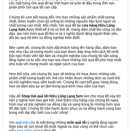
các mặt hàng Giỏ quà tết tại Việt Nam và luôn đi đầu trong lĩnh vực
phân phối Giỏ quà tết cao cấp.
Chúng tôi cam kết mang đến cho bạn những sản phẩm chất lượng
nhất, được tuyển chọn kỹ lưỡng từ những nguyên liệu tươi ngon và
chất lượng cao nhất. Mỗi chiếc Giỏ quà tết tại
cửa hàng Hữu Lũng
Lạng Sơn
được thiết kế tỉ mỉ và tinh tế, mang đậm chất thủ công và độc
đáo, tạo nên món quà tết thú vị và ý nghĩa dành tặng người thân yêu,
đối tác quý bề trên và đồng nghiệp thân thiết.
Bên cạnh đó, chúng tôi luôn đặt khách hàng lên hàng đầu, đảm bảo
mọi nhu cầu và mong muốn của bạn được đáp ứng một cách tốt nhất.
Đội ngũ nhân viên tận tâm và chuyên nghiệp của chúng tôi sẵn sàng
lắng nghe và tư vấn cho bạn lựa chọn những Giỏ quà tết phù hợp nhất,
phù hợp với mong muốn và ngân sách của bạn.
Hơn thế nữa, với chúng tôi, bạn sẽ không chỉ mua được những sản
phẩm chất lượng tuyệt vời, mà còn nhận được những dịch vụ vượt trội
và trải nghiệm mua sắm tuyệt vời. Chúng tôi cam kết giao hàng đúng
hẹn và đảm bảo sự an tâm trong quá trình mua sắm của bạn.
Hãy để
Shop Giỏ quà tết Hữu Lũng Lạng Sơn
làm cho mùa tết này trở
nên ý nghĩa hơn bao giờ hết. Ghé thăm cửa hàng của chúng tôi ngay
hôm nay và trải nghiệm sự đẳng cấp và sang trọng từ những món quà
tết đặc biệt. Chúng tôi hân hạnh được phục vụ và đồng hành cùng bạn
trong mỗi dịp đặc biệt của cuộc sống!
Giỏ quà trái cây
là một trong những
món quà tết
ý nghĩa tặng người
thân bảo vệ sức khoẻ tốt nhất. Ngoài ra, bạn cũng có thể chọn các
mẫu
hoa chúc mừng
tặng tết