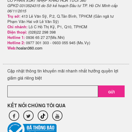
CỔ PHẦN XUẤT NHẬP KHẨU HOA TƯƠI 360
GPKD 0313524315 do Sở kế hoạch Đầu tư TP. Hồ Chí Minh cấp
06/11/2015
Trụ sở:
413 Lê Văn Sỹ, P.2, Q.Tân Bình, TPHCM (Gần ngã tư
Phạm Văn Hai với Lê Văn Sỹ)
Chi nhánh:
Lô C Hồ Thị Kỷ, P1, Q10, TPHCM
Điện thoại:
(028)22 298 398
Hotline 1:
0936 65 27 27(Ms.Nhi)
Hotline 2:
0977 301 303 - 0933 055 945 (Ms.Vy)
Web:
hoalan360.com
Cập nhật thông tin khuyến mãi nhanh nhất hưởng quyền lợi
giảm giá riêng biệt
GỬI
KẾT NỐI CHÚNG TÔI QUA