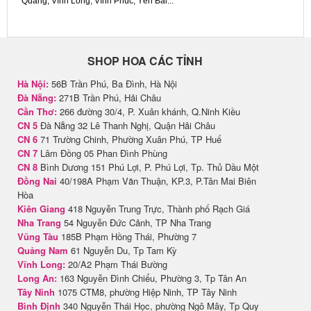
Quang, Vĩnh Long, Vĩnh Phúc, Yên Bái...
SHOP HOA CÁC TỈNH
Hà Nội:
56B Trần Phú, Ba Đình, Hà Nội
Đà Nẵng:
271B Trần Phú, Hải Châu
Cần Thơ:
266 đường 30/4, P. Xuân khánh, Q.Ninh Kiều
CN 5
Đà Nẵng 32 Lê Thanh Nghị, Quận Hải Châu
CN 6
71 Trường Chinh, Phường Xuân Phú, TP Huế
CN 7
Lâm Đồng 05 Phan Đình Phùng
CN 8
Bình Dương 151 Phú Lợi, P. Phú Lợi, Tp. Thủ Dầu Một
Đồng Nai
40/198A Phạm Văn Thuận, KP.3, P.Tân Mai Biên
Hòa
Kiên Giang
418 Nguyễn Trung Trực, Thành phố Rạch Giá
Nha Trang
54 Nguyễn Đức Cảnh, TP Nha Trang
Vũng Tàu
185B Phạm Hồng Thái, Phường 7
Quảng Nam
61 Nguyễn Du, Tp Tam Kỳ
Vĩnh Long:
20/A2 Phạm Thái Bường
Long An:
163 Nguyễn Đình Chiểu, Phường 3, Tp Tân An
Tây Ninh
1075 CTM8, phường Hiệp Ninh, TP Tây Ninh
Bình Định
340 Nguyễn Thái Học, phường Ngô Mây, Tp Quy