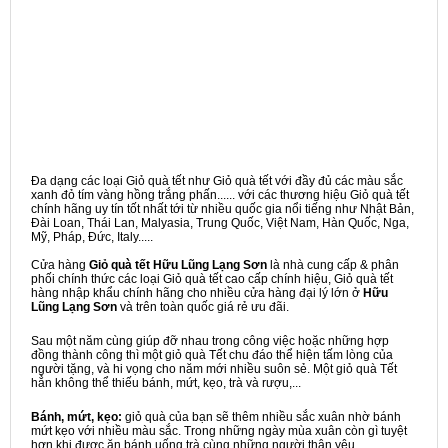
Đa dạng các loại Giỏ quà tết như Giỏ quà tết với đầy đủ các màu sắc
xanh đỏ tím vàng hồng trắng phấn...... với các thương hiệu Giỏ quà tết
chính hãng uy tín tốt nhất tới từ nhiều quốc gia nổi tiếng như Nhật Bản,
Đài Loan, Thái Lan, Malyasia, Trung Quốc, Việt Nam, Hàn Quốc, Nga,
Mỹ, Pháp, Đức, Italy.....
Cửa hàng
Giỏ quà tết Hữu Lũng Lạng Sơn
là nhà cung cấp & phân
phối chính thức các loại Giỏ quà tết cao cấp chính hiệu, Giỏ quà tết
hàng nhập khẩu chính hãng cho nhiều cửa hàng đại lý lớn ở
Hữu
Lũng Lạng Sơn
và trên toàn quốc giá rẻ ưu đãi.
Sau một năm cùng giúp đỡ nhau trong công việc hoặc những hợp
đồng thành công thì một giỏ quà Tết chu đáo thể hiện tấm lòng của
người tặng, và hi vọng cho năm mới nhiều suôn sẻ. Một giỏ quà Tết
hẳn không thể thiếu bánh, mứt, kẹo, trà và rượu,...
Bánh, mứt, kẹo:
giỏ quà của bạn sẽ thêm nhiều sắc xuân nhờ bánh
mứt kẹo với nhiều màu sắc. Trong những ngày mùa xuân còn gì tuyệt
hơn khi được ăn bánh uống trà cùng những người thân yêu.