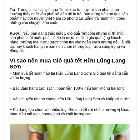
Trà:
Trong tất cả các giỏ quà Tết từ xưa tới nay thì sản phẩm bạn
thường thấy nhất vẫn phải kể đến đó là trà. Bạn đừng nên bỏ qua sản
phẩm này bởi người Việt Nam có phong tục uống trà nhâm nhi trong
những câu chuyện đầu xuân.
Rượu:
Nếu bạn đang thắc mắc 1
giỏ quà Tết
gồm những gì thì một
sản phẩm bắt buộc phải có đó là rượu, nhất là giỏ quà tặng khách
hàng. Những loại rượu được chọn tùy vào ngân sách nhưng nếu là đối
tác hay khách hàng thì bạn nên chọn những loại rượu sang trọng và
đẳng cấp.
Vì sao nên mua
Giỏ quà tết Hữu Lũng Lạng
Sơn
+ Món quà tết hoàn hảo tại Hữu Lũng Lạng Sơn: Giỏ quà tết đẳng cấp
và ấn tượng.
+ Bảo đảm hàng tươi sạch, hoàn tiền 100% nếu bạn không hài lòng
+ Vận chuyển nhanh chóng đến Hữu Lũng Lạng Sơn và khắp cả nước.
+ Đa dạng lựa chọn với nhiều loại Giỏ quà tết với nhiều hương vị khác
nhauMẫu mã đẹp, phong phú và chất lượng cao.