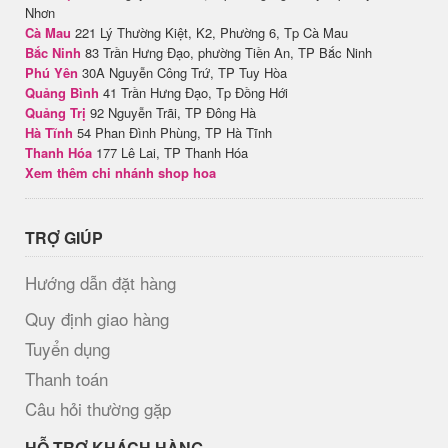
Nhơn
Cà Mau
221 Lý Thường Kiệt, K2, Phường 6, Tp Cà Mau
Bắc Ninh
83 Trần Hưng Đạo, phường Tiền An, TP Bắc Ninh
Phú Yên
30A Nguyễn Công Trứ, TP Tuy Hòa
Quảng Bình
41 Trần Hưng Đạo, Tp Đồng Hới
Quảng Trị
92 Nguyễn Trãi, TP Đông Hà
Hà Tĩnh
54 Phan Đình Phùng, TP Hà Tĩnh
Thanh Hóa
177 Lê Lai, TP Thanh Hóa
Xem thêm chi nhánh shop hoa
TRỢ GIÚP
Hướng dẫn đặt hàng
Quy định giao hàng
Tuyển dụng
Thanh toán
Câu hỏi thường gặp
HỖ TRỢ KHÁCH HÀNG