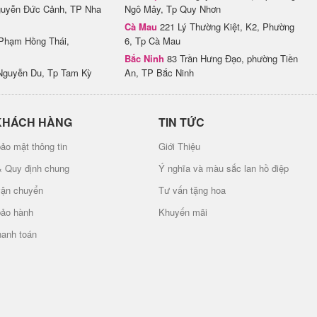
uyễn Đức Cảnh, TP Nha
Ngô Mây, Tp Quy Nhơn
Cà Mau
221 Lý Thường Kiệt, K2, Phường
Phạm Hồng Thái,
6, Tp Cà Mau
Bắc Ninh
83 Trần Hưng Đạo, phường Tiền
Nguyễn Du, Tp Tam Kỳ
An, TP Bắc Ninh
KHÁCH HÀNG
TIN TỨC
ảo mật thông tin
Giới Thiệu
& Quy định chung
Ý nghĩa và màu sắc lan hồ điệp
vận chuyển
Tư vấn tặng hoa
bảo hành
Khuyến mãi
hanh toán