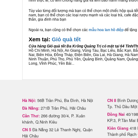
hình thực tế, có tem chống hàng giả và tem bảo hành mang thươ
Tùy vào từng đối tượng mà bạn có thể chọn một chiếc hộp quà t
nam, bạn có thể chọn các loại rượu mạnh và các loại trà, cafe đặ
thân, gia đình nha bạn
Ngoài ra, bạn cũng có thể chọn các
mẫu hoa lan hồ điệp
để tặng 
Xem tại:
G
iỏ quà tết
Cửa hàng Giỏ quà tết Đa Krông Quảng Trị có mặt tại 64 Tỉnh/
Hồ Chí Minh, Hà Nội, An Giang, Vũng Tàu, Bạc Liêu, Bắc Kạn, 
Nai, Biên Hòa, Đồng Tháp, Điện Biên, Gia Lai, Hà Giang, Hà N
Ninh Thuận, Phú Thọ, Phú Yên, Quảng Bình, Quảng Nam, Quảng Ng
Long, Vĩnh Phúc, Yên Bái...
Hà Nội:
56B Trần Phú, Ba Đình, Hà Nội
CN 8
Bình Dương 
Tp. Thủ Dầu Một
Đà Nẵng:
271B Trần Phú, Hải Châu
Đồng Nai
40/198
Cần Thơ:
266 đường 30/4, P. Xuân
KP.3, P.Tân Mai 
khánh, Q.Ninh Kiều
Kiên Giang
418 
CN 5
Đà Nẵng 32 Lê Thanh Nghị, Quận
Thành phố Rạch 
Hải Châu