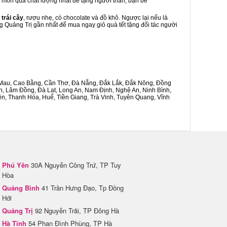
là món quà chất lượng nhất để tặng người thân, bạn bè
 trái cây
, rượu nhẹ, có chocolate và đồ khô. Ngược lại nếu là
ng Quảng Trị gần nhất để mua ngay giỏ quà tết tặng đối tác người
Cà Mau, Cao Bằng, Cần Thơ, Đà Nẵng, Đắk Lắk, Đắk Nông, Đồng
n, Lâm Đồng, Đà Lạt, Long An, Nam Định, Nghệ An, Ninh Bình,
n, Thanh Hóa, Huế, Tiền Giang, Trà Vinh, Tuyên Quang, Vĩnh
Phú Yên
30A Nguyễn Công Trứ, TP Tuy
Hòa
Quảng Bình
41 Trần Hưng Đạo, Tp Đồng
Hới
Quảng Trị
92 Nguyễn Trãi, TP Đông Hà
Hà Tĩnh
54 Phan Đình Phùng, TP Hà