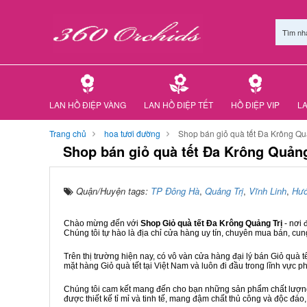
Tìm nh
LAN HỒ ĐIỆP VÀNG
LAN HỒ ĐIỆP TẾT
HỒ ĐIỆP VIP
LA
Trang chủ
hoa tươi đường
Shop bán giỏ quà tết Đa Krông Qu
Shop bán giỏ quà tết Đa Krông Quảng
Quận/Huyện tags:
TP Đông Hà
,
Quảng Trị
,
Vĩnh Linh
,
Hướ
Chào mừng đến với
Shop Giỏ quà tết Đa Krông Quảng Trị
- nơi
Chúng tôi tự hào là địa chỉ cửa hàng uy tín, chuyên mua bán, cun
Trên thị trường hiện nay, có vô vàn cửa hàng đại lý bán Giỏ quà t
mặt hàng Giỏ quà tết tại Việt Nam và luôn đi đầu trong lĩnh vực p
Chúng tôi cam kết mang đến cho bạn những sản phẩm chất lượng n
được thiết kế tỉ mỉ và tinh tế, mang đậm chất thủ công và độc đáo,