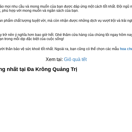
bảo mọi nhu cầu và mong muốn của bạn được đáp ứng một cách tốt nhất. Đội ngũ n
t, phù hợp với mong muốn và ngân sách của bạn.
n phẩm chất lượng tuyệt vời, mà còn nhận được những dịch vụ vượt trội và trải n
y trở nên ý nghĩa hơn bao giờ hết. Ghé thăm cửa hàng của chúng tôi ngay hôm nay
n trong mỗi dịp đặc biệt của cuộc sống!
ười thân bảo vệ sức khoẻ tốt nhất. Ngoài ra, bạn cũng có thể chọn các mẫu
hoa c
Xem tại:
Giỏ quà tết
ng nhất tại Đa Krông Quảng Trị