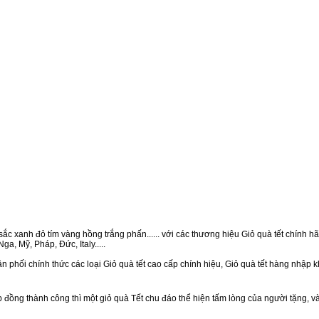
ắc xanh đỏ tím vàng hồng trắng phấn...... với các thương hiệu Giỏ quà tết chính hãn
a, Mỹ, Pháp, Đức, Italy.....
n phối chính thức các loại Giỏ quà tết cao cấp chính hiệu, Giỏ quà tết hàng nhập 
ồng thành công thì một giỏ quà Tết chu đáo thể hiện tấm lòng của người tặng, v