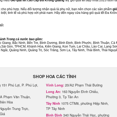
ng hiệu
Giỏ quà tết cao cấp Đa Krông Quảng Trị
. giỏ quà tết đẹp nhất 2023 luôn 
ết cho phù hợp. Nếu đối tượng nhận quà là phụ nữ, bạn nên chọn các sản phẩm
giỏ
c biệt, tinh tế và phù hợp với phái nam. Hãy đến ngay cửa hàng giỏ quà tết Đa Krô
tết
Thành Trong cả nước bao gồm:
Bắc Giang, Bắc Ninh, Bến Tre, Bình Dương, Bình Định, Bình Phước, Bình Thuận, 
am,Sài Gòn, TPHCM, Khánh Hòa, Kiên Giang, Kon Tum, Lai Châu, Lào Cai, Lạng Sơ
ãi, Quảng Ninh, Quảng Trị, Sóc Trăng, Sơn La, Tây Ninh, Thái Bình, Thái Nguyê
SHOP HOA CÁC TỈNH
151 Phú Lợi, P. Phú Lợi,
Vĩnh Long:
20/A2 Phạm Thái Bường
Long An:
163 Nguyễn Đình Chiểu,
A Phạm Văn Thuận,
Phường 3, Tp Tân An
Biên Hòa
Tây Ninh
1075 CTM8, phường Hiệp Ninh,
Nguyễn Trung Trực,
TP Tây Ninh
Giá
Bình Định
340 Nguyễn Thái Học, phường