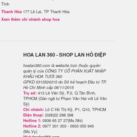
Tĩnh
Thanh Hóa
177 Lê Lai, TP Thanh Hóa
Xem thêm chi nhánh shop hoa
H​OA LAN 360 - SHOP LAN HỒ ĐIỆP
hoalan360.com là website trực thuộc quyền
quản lý của CÔNG TY CỔ PHẦN XUẤT NHẬP
KHẨU HOA TƯƠI 360
GPKD 0313524315 do Sở kế hoạch Đầu tư TP.
Hồ Chí Minh cấp 06/11/2015
Trụ sở:
413 Lê Văn Sỹ, P.2, Q.Tân Bình,
TPHCM (Gần ngã tư Phạm Văn Hai với Lê Văn
Sỹ)
Chi nhánh:
Lô C Hồ Thị Kỷ, P1, Q10, TPHCM
Điện thoại:
(028)22 298 398
Hotline 1:
0936 65 27 27(Ms.Nhi)
Hotline 2:
0977 301 303 - 0933 055 945
(Ms.Vy)
Web:
hoalan360.com