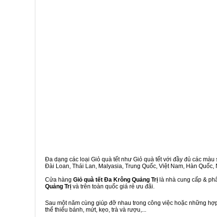
Đa dạng các loại Giỏ quà tết như Giỏ quà tết với đầy đủ các màu s
Đài Loan, Thái Lan, Malyasia, Trung Quốc, Việt Nam, Hàn Quốc, Ng
Cửa hàng
Giỏ quà tết Đa Krông Quảng Trị
là nhà cung cấp & phâ
Quảng Trị
và trên toàn quốc giá rẻ ưu đãi.
Sau một năm cùng giúp đỡ nhau trong công việc hoặc những hợp đ
thể thiếu bánh, mứt, kẹo, trà và rượu,...