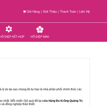
Giỏ Hàng
|
Giới Thiệu
|
Thanh Toán
|
Liên Hệ
HỒ ĐIỆP KẾT HỢP
HỒ ĐIỆP MINI
 lý do tại sao chúng tôi tự hào là nhà phân phối chính thức các
 nhất. Mỗi chiếc Giỏ quà tết tại
cửa hàng Đa Krông Quảng Trị
n và đồng nghiệp thân thiết.