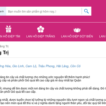
anh
N HỒ ĐIỆP TÍM
LAN HỒ ĐIỆP TRẮNG
LAN HỒ ĐIỆP ĐỘT BIẾN
LAN 
ảng Trị
 Trị
ng Hóa
,
Gio Linh
,
Cam Lộ
,
Triệu Phong
,
Hải Lăng
,
Cồn Cỏ
 đáng tin cậy và chất lượng cho những ước nguyện tết thêm hạnh phúc!
g cấp và phân phối Giỏ quà tết cao cấp giá rẻ duy nhất tại Quận
ết, nhưng để tìm được một nơi đáng tin cậy và chất lượng không phải dễ dàng. Đó là
hân phối Giỏ quà tết cao cấp.
hất, được tuyển chọn kỹ lưỡng từ những nguyên liệu tươi ngon và chất lượng cao
 tạo nên món quà tết thú vị và ý nghĩa dành tặng người thân yêu, đối tác quý bề trê