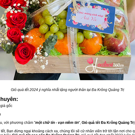
Giỏ quà tết 2024 ý nghĩa nhất tặng người thân tại Đa Krông Quảng Trị
chuyên:
giá gốc
u
ầu, với phương châm "
một chữ tín - vạn niềm tin
",
Giỏ quà tết Đa Krông Quảng Trị
ết, Bạn đừng ngại khoảng cách xa, chúng tôi sẽ cử nhân viên trở tới tận nơi cho q