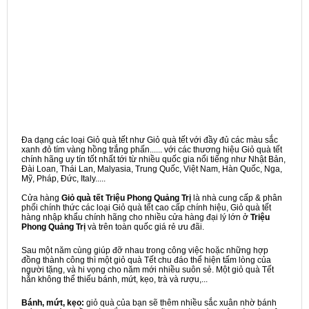
Đa dạng các loại Giỏ quà tết như Giỏ quà tết với đầy đủ các màu sắc
xanh đỏ tím vàng hồng trắng phấn...... với các thương hiệu Giỏ quà tết
chính hãng uy tín tốt nhất tới từ nhiều quốc gia nổi tiếng như Nhật Bản,
Đài Loan, Thái Lan, Malyasia, Trung Quốc, Việt Nam, Hàn Quốc, Nga,
Mỹ, Pháp, Đức, Italy.....
Cửa hàng
Giỏ quà tết Triệu Phong Quảng Trị
là nhà cung cấp & phân
phối chính thức các loại Giỏ quà tết cao cấp chính hiệu, Giỏ quà tết
hàng nhập khẩu chính hãng cho nhiều cửa hàng đại lý lớn ở
Triệu
Phong Quảng Trị
và trên toàn quốc giá rẻ ưu đãi.
Sau một năm cùng giúp đỡ nhau trong công việc hoặc những hợp
đồng thành công thì một giỏ quà Tết chu đáo thể hiện tấm lòng của
người tặng, và hi vọng cho năm mới nhiều suôn sẻ. Một giỏ quà Tết
hẳn không thể thiếu bánh, mứt, kẹo, trà và rượu,...
Bánh, mứt, kẹo:
giỏ quà của bạn sẽ thêm nhiều sắc xuân nhờ bánh