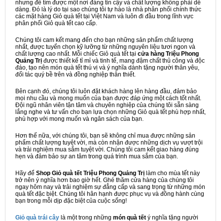
nhưng để tìm được một nơi đáng tin cậy và chất lượng không phải dễ
dàng. Đó là lý do tại sao chúng tôi tự hào là nhà phân phối chính thức
các mặt hàng Giỏ quà tết tại Việt Nam và luôn đi đầu trong lĩnh vực
phân phối Giỏ quà tết cao cấp.
Chúng tôi cam kết mang đến cho bạn những sản phẩm chất lượng
nhất, được tuyển chọn kỹ lưỡng từ những nguyên liệu tươi ngon và
chất lượng cao nhất. Mỗi chiếc Giỏ quà tết tại
cửa hàng Triệu Phong
Quảng Trị
được thiết kế tỉ mỉ và tinh tế, mang đậm chất thủ công và độc
đáo, tạo nên món quà tết thú vị và ý nghĩa dành tặng người thân yêu,
đối tác quý bề trên và đồng nghiệp thân thiết.
Bên cạnh đó, chúng tôi luôn đặt khách hàng lên hàng đầu, đảm bảo
mọi nhu cầu và mong muốn của bạn được đáp ứng một cách tốt nhất.
Đội ngũ nhân viên tận tâm và chuyên nghiệp của chúng tôi sẵn sàng
lắng nghe và tư vấn cho bạn lựa chọn những Giỏ quà tết phù hợp nhất,
phù hợp với mong muốn và ngân sách của bạn.
Hơn thế nữa, với chúng tôi, bạn sẽ không chỉ mua được những sản
phẩm chất lượng tuyệt vời, mà còn nhận được những dịch vụ vượt trội
và trải nghiệm mua sắm tuyệt vời. Chúng tôi cam kết giao hàng đúng
hẹn và đảm bảo sự an tâm trong quá trình mua sắm của bạn.
Hãy để
Shop Giỏ quà tết Triệu Phong Quảng Trị
làm cho mùa tết này
trở nên ý nghĩa hơn bao giờ hết. Ghé thăm cửa hàng của chúng tôi
ngay hôm nay và trải nghiệm sự đẳng cấp và sang trọng từ những món
quà tết đặc biệt. Chúng tôi hân hạnh được phục vụ và đồng hành cùng
bạn trong mỗi dịp đặc biệt của cuộc sống!
Giỏ quà trái cây
là một trong những
món quà tết
ý nghĩa tặng người