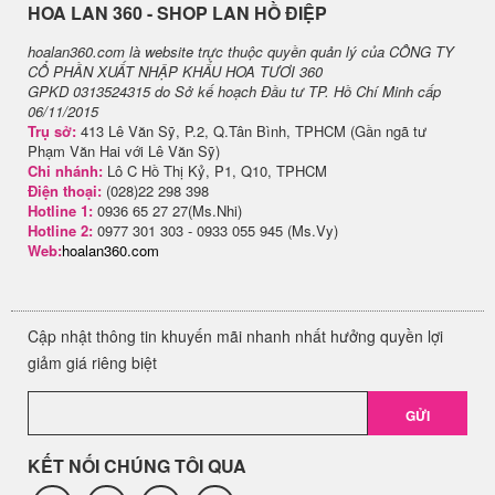
H​OA LAN 360 - SHOP LAN HỒ ĐIỆP
hoalan360.com là website trực thuộc quyền quản lý của CÔNG TY
CỔ PHẦN XUẤT NHẬP KHẨU HOA TƯƠI 360
GPKD 0313524315 do Sở kế hoạch Đầu tư TP. Hồ Chí Minh cấp
06/11/2015
Trụ sở:
413 Lê Văn Sỹ, P.2, Q.Tân Bình, TPHCM (Gần ngã tư
Phạm Văn Hai với Lê Văn Sỹ)
Chi nhánh:
Lô C Hồ Thị Kỷ, P1, Q10, TPHCM
Điện thoại:
(028)22 298 398
Hotline 1:
0936 65 27 27(Ms.Nhi)
Hotline 2:
0977 301 303 - 0933 055 945 (Ms.Vy)
Web:
hoalan360.com
Cập nhật thông tin khuyến mãi nhanh nhất hưởng quyền lợi
giảm giá riêng biệt
GỬI
KẾT NỐI CHÚNG TÔI QUA