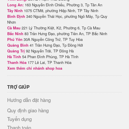
Long An:
163 Nguyễn Đình Chiểu, Phường 3, Tp Tân An
Tây Ninh
1075 CTM8, phường Hiệp Ninh, TP Tây Ninh
Bình Định
340 Nguyễn Thái Học, phường Ngô Mây, Tp Quy
Nhơn
Cà Mau
221 Lý Thường Kiệt, K2, Phường 6, Tp Cà Mau
Bắc Ninh
83 Trần Hưng Đạo, phường Tiền An, TP Bắc Ninh
Phú Yên
30A Nguyễn Công Trứ, TP Tuy Hòa
Quảng Bình
41 Trần Hưng Đạo, Tp Đồng Hới
Quảng Trị
92 Nguyễn Trãi, TP Đông Hà
Hà Tĩnh
54 Phan Đình Phùng, TP Hà Tĩnh
Thanh Hóa
177 Lê Lai, TP Thanh Hóa
Xem thêm chi nhánh shop hoa
TRỢ GIÚP
Hướng dẫn đặt hàng
Quy định giao hàng
Tuyển dụng
Thanh toán