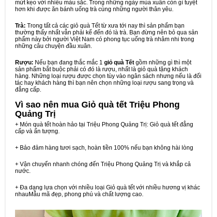
mứt kẹo với nhiều màu sắc. Trong những ngày mùa xuân còn gì tuyệt
hơn khi được ăn bánh uống trà cùng những người thân yêu.
Trà:
Trong tất cả các giỏ quà Tết từ xưa tới nay thì sản phẩm bạn
thường thấy nhất vẫn phải kể đến đó là trà. Bạn đừng nên bỏ qua sản
phẩm này bởi người Việt Nam có phong tục uống trà nhâm nhi trong
những câu chuyện đầu xuân.
Rượu:
Nếu bạn đang thắc mắc 1
giỏ quà Tết
gồm những gì thì một
sản phẩm bắt buộc phải có đó là rượu, nhất là giỏ quà tặng khách
hàng. Những loại rượu được chọn tùy vào ngân sách nhưng nếu là đối
tác hay khách hàng thì bạn nên chọn những loại rượu sang trọng và
đẳng cấp.
Vì sao nên mua
Giỏ quà tết Triệu Phong
Quảng Trị
+ Món quà tết hoàn hảo tại Triệu Phong Quảng Trị: Giỏ quà tết đẳng
cấp và ấn tượng.
+ Bảo đảm hàng tươi sạch, hoàn tiền 100% nếu bạn không hài lòng
+ Vận chuyển nhanh chóng đến Triệu Phong Quảng Trị và khắp cả
nước.
+ Đa dạng lựa chọn với nhiều loại Giỏ quà tết với nhiều hương vị khác
nhauMẫu mã đẹp, phong phú và chất lượng cao.