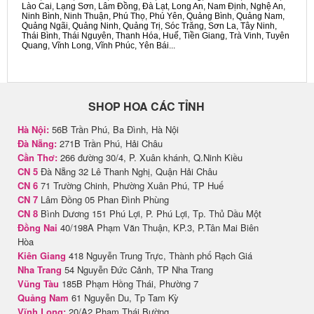
Lào Cai, Lạng Sơn, Lâm Đồng, Đà Lạt, Long An, Nam Định, Nghệ An,
Ninh Bình, Ninh Thuận, Phú Thọ, Phú Yên, Quảng Bình, Quảng Nam,
Quảng Ngãi, Quảng Ninh, Quảng Trị, Sóc Trăng, Sơn La, Tây Ninh,
Thái Bình, Thái Nguyên, Thanh Hóa, Huế, Tiền Giang, Trà Vinh, Tuyên
Quang, Vĩnh Long, Vĩnh Phúc, Yên Bái...
SHOP HOA CÁC TỈNH
Hà Nội:
56B Trần Phú, Ba Đình, Hà Nội
Đà Nẵng:
271B Trần Phú, Hải Châu
Cần Thơ:
266 đường 30/4, P. Xuân khánh, Q.Ninh Kiều
CN 5
Đà Nẵng 32 Lê Thanh Nghị, Quận Hải Châu
CN 6
71 Trường Chinh, Phường Xuân Phú, TP Huế
CN 7
Lâm Đồng 05 Phan Đình Phùng
CN 8
Bình Dương 151 Phú Lợi, P. Phú Lợi, Tp. Thủ Dầu Một
Đồng Nai
40/198A Phạm Văn Thuận, KP.3, P.Tân Mai Biên
Hòa
Kiên Giang
418 Nguyễn Trung Trực, Thành phố Rạch Giá
Nha Trang
54 Nguyễn Đức Cảnh, TP Nha Trang
Vũng Tàu
185B Phạm Hồng Thái, Phường 7
Quảng Nam
61 Nguyễn Du, Tp Tam Kỳ
Vĩnh Long:
20/A2 Phạm Thái Bường