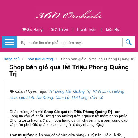
Giỏ Hàng
|
Giới Thiệu
|
Thanh Toán
|
Liên Hệ
Trang chủ
hoa tươi đường
Shop bán giỏ quà tết Triệu Phong Quảng Trị
Shop bán giỏ quà tết Triệu Phong Quảng
Trị
Quận/Huyện tags:
TP Đông Hà
,
Quảng Trị
,
Vĩnh Linh
,
Hướng
Hóa
,
Gio Linh
,
Đa Krông
,
Cam Lộ
,
Hải Lăng
,
Cồn Cỏ
Chào mừng đến với
Shop Giỏ quà tết Triệu Phong Quảng Trị
- nơi
đáng tin cậy và chất lượng cho những ước nguyện tết thêm hạnh phúc!
Chúng tôi tự hào là địa chỉ cửa hàng uy tín, chuyên mua bán, cung cấp
và phân phối Giỏ quà tết cao cấp giá rẻ duy nhất tại Quận
Trên thị trường hiện nay, có vô vàn cửa hàng đại lý bán Giỏ quà tết,