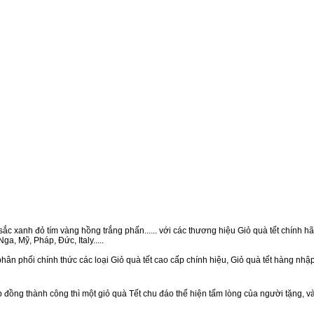
ắc xanh đỏ tím vàng hồng trắng phấn...... với các thương hiệu Giỏ quà tết chính hãn
a, Mỹ, Pháp, Đức, Italy.....
hân phối chính thức các loại Giỏ quà tết cao cấp chính hiệu, Giỏ quà tết hàng nh
ồng thành công thì một giỏ quà Tết chu đáo thể hiện tấm lòng của người tặng, v