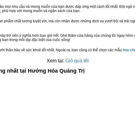
bảo mọi nhu cầu và mong muốn của bạn được đáp ứng một cách tốt nhất. Đội ngũ n
t, phù hợp với mong muốn và ngân sách của bạn.
n phẩm chất lượng tuyệt vời, mà còn nhận được những dịch vụ vượt trội và trải n
này trở nên ý nghĩa hơn bao giờ hết. Ghé thăm cửa hàng của chúng tôi ngay hôm 
 bạn trong mỗi dịp đặc biệt của cuộc sống!
ười thân bảo vệ sức khoẻ tốt nhất. Ngoài ra, bạn cũng có thể chọn các mẫu
hoa c
Xem tại:
Giỏ quà tết
ợng nhất tại Hướng Hóa Quảng Trị