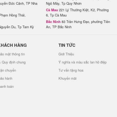
uyễn Đức Cảnh, TP Nha
Ngô Mây, Tp Quy Nhơn
Cà Mau
221 Lý Thường Kiệt, K2, Phường
Phạm Hồng Thái,
6, Tp Cà Mau
Bắc Ninh
83 Trần Hưng Đạo, phường Tiền
Nguyễn Du, Tp Tam Kỳ
An, TP Bắc Ninh
KHÁCH HÀNG
TIN TỨC
ảo mật thông tin
Giới Thiệu
& Quy định chung
Ý nghĩa và màu sắc lan hồ điệp
vận chuyển
Tư vấn tặng hoa
bảo hành
Khuyến mãi
hanh toán