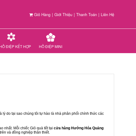
Giỏ Hàng
|
Giới Thiệu
|
Thanh Toán
|
Liên Hệ
HỒ ĐIỆP KẾT HỢP
HỒ ĐIỆP MINI
 lý do tại sao chúng tôi tự hào là nhà phân phối chính thức các
 nhất. Mỗi chiếc Giỏ quà tết tại
cửa hàng Hướng Hóa Quảng
trên và đồng nghiệp thân thiết.