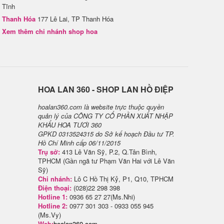
Tĩnh
Thanh Hóa
177 Lê Lai, TP Thanh Hóa
Xem thêm chi nhánh shop hoa
H​OA LAN 360 - SHOP LAN HỒ ĐIỆP
hoalan360.com là website trực thuộc quyền
quản lý của CÔNG TY CỔ PHẦN XUẤT NHẬP
KHẨU HOA TƯƠI 360
GPKD 0313524315 do Sở kế hoạch Đầu tư TP.
Hồ Chí Minh cấp 06/11/2015
Trụ sở:
413 Lê Văn Sỹ, P.2, Q.Tân Bình,
TPHCM (Gần ngã tư Phạm Văn Hai với Lê Văn
Sỹ)
Chi nhánh:
Lô C Hồ Thị Kỷ, P1, Q10, TPHCM
Điện thoại:
(028)22 298 398
Hotline 1:
0936 65 27 27(Ms.Nhi)
Hotline 2:
0977 301 303 - 0933 055 945
(Ms.Vy)
Web:
hoalan360.com