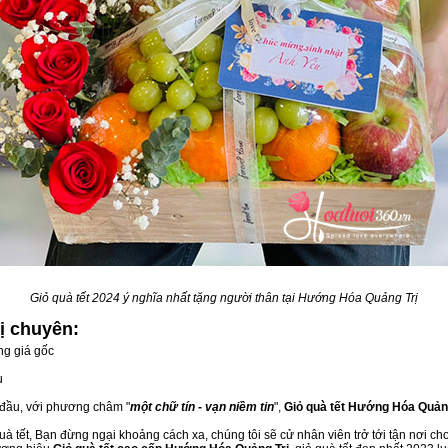
Giỏ quà tết 2024 ý nghĩa nhất tặng người thân tại Hướng Hóa Quảng Trị
rị
chuyên:
ng giá gốc
u
 đầu, với phương châm "
một chữ tín - vạn niềm tin
",
Giỏ quà tết Hướng Hóa Quảng
à tết, Bạn đừng ngại khoảng cách xa, chúng tôi sẽ cử nhân viên trở tới tận nơi ch