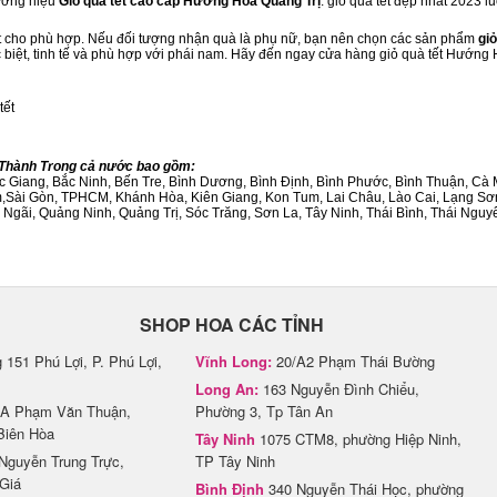
hương hiệu
Giỏ quà tết cao cấp Hướng Hóa Quảng Trị
. giỏ quà tết đẹp nhất 2023 
ết cho phù hợp. Nếu đối tượng nhận quà là phụ nữ, bạn nên chọn các sản phẩm
giỏ
c biệt, tinh tế và phù hợp với phái nam. Hãy đến ngay cửa hàng giỏ quà tết Hướng
tết
h/Thành Trong cả nước bao gồm:
Bắc Giang, Bắc Ninh, Bến Tre, Bình Dương, Bình Định, Bình Phước, Bình Thuận, 
am,Sài Gòn, TPHCM, Khánh Hòa, Kiên Giang, Kon Tum, Lai Châu, Lào Cai, Lạng Sơ
ãi, Quảng Ninh, Quảng Trị, Sóc Trăng, Sơn La, Tây Ninh, Thái Bình, Thái Nguyê
SHOP HOA CÁC TỈNH
151 Phú Lợi, P. Phú Lợi,
Vĩnh Long:
20/A2 Phạm Thái Bường
Long An:
163 Nguyễn Đình Chiểu,
A Phạm Văn Thuận,
Phường 3, Tp Tân An
Biên Hòa
Tây Ninh
1075 CTM8, phường Hiệp Ninh,
Nguyễn Trung Trực,
TP Tây Ninh
Giá
Bình Định
340 Nguyễn Thái Học, phường