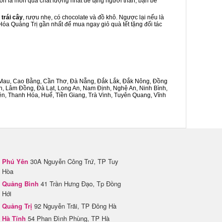
luôn là món quà chất lượng nhất để tặng người thân, bạn bè
 trái cây
, rượu nhẹ, có chocolate và đồ khô. Ngược lại nếu là
 Hóa Quảng Trị gần nhất để mua ngay giỏ quà tết tặng đối tác
Cà Mau, Cao Bằng, Cần Thơ, Đà Nẵng, Đắk Lắk, Đắk Nông, Đồng
n, Lâm Đồng, Đà Lạt, Long An, Nam Định, Nghệ An, Ninh Bình,
n, Thanh Hóa, Huế, Tiền Giang, Trà Vinh, Tuyên Quang, Vĩnh
Phú Yên
30A Nguyễn Công Trứ, TP Tuy
Hòa
Quảng Bình
41 Trần Hưng Đạo, Tp Đồng
Hới
Quảng Trị
92 Nguyễn Trãi, TP Đông Hà
Hà Tĩnh
54 Phan Đình Phùng, TP Hà