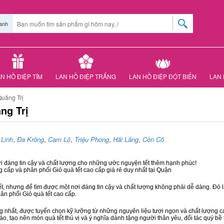
anh
N HỒ ĐIỆP TÍM
LAN HỒ ĐIỆP TRẮNG
LAN HỒ ĐIỆP ĐỘT BIẾN
LAN 
uảng Trị
ng Trị
 Linh
,
Đa Krông
,
Cam Lộ
,
Triệu Phong
,
Hải Lăng
,
Cồn Cỏ
ơi đáng tin cậy và chất lượng cho những ước nguyện tết thêm hạnh phúc!
g cấp và phân phối Giỏ quà tết cao cấp giá rẻ duy nhất tại Quận
ết, nhưng để tìm được một nơi đáng tin cậy và chất lượng không phải dễ dàng. Đó là
hân phối Giỏ quà tết cao cấp.
hất, được tuyển chọn kỹ lưỡng từ những nguyên liệu tươi ngon và chất lượng cao
áo, tạo nên món quà tết thú vị và ý nghĩa dành tặng người thân yêu, đối tác quý bề 