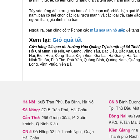
là hình thực tế, có tem chống hàng giả và tem bảo hành mang t
Tùy vào từng đối tượng mà bạn có thể chọn một chiếc hộp quà t
nam, bạn có thể chọn các loại rượu mạnh và các loại trà, cafe đặ
người thân, gia đình nha bạn
Ngoài ra, bạn cũng có thể chọn các
mẫu hoa lan hồ điệp
để tặng 
Xem tại:
G
iỏ quà tết
Cửa hàng Giỏ quà tết Hướng Hóa Quảng Trị có mặt tại 64 Tỉn
Hồ Chí Minh, Hà Nội, An Giang, Vũng Tàu, Bạc Liêu, Bắc Kạn, 
Nai, Biên Hòa, Đồng Tháp, Điện Biên, Gia Lai, Hà Giang, Hà N
Ninh Thuận, Phú Thọ, Phú Yên, Quảng Bình, Quảng Nam, Quảng Ng
Long, Vĩnh Phúc, Yên Bái...
Hà Nội:
56B Trần Phú, Ba Đình, Hà Nội
CN 8
Bình Dương 
Tp. Thủ Dầu Một
Đà Nẵng:
271B Trần Phú, Hải Châu
Đồng Nai
40/198
Cần Thơ:
266 đường 30/4, P. Xuân
KP.3, P.Tân Mai 
khánh, Q.Ninh Kiều
Kiên Giang
418 
CN 5
Đà Nẵng 32 Lê Thanh Nghị, Quận
Thành phố Rạch 
Hải Châu