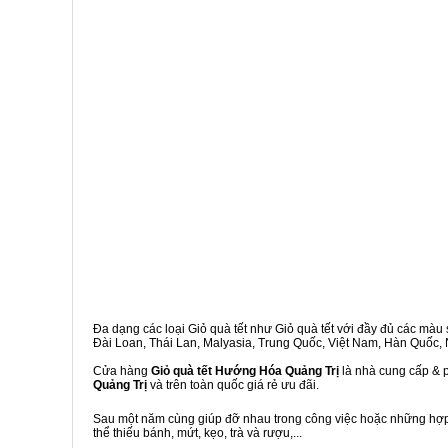
Đa dạng các loại Giỏ quà tết như Giỏ quà tết với đầy đủ các màu s
Đài Loan, Thái Lan, Malyasia, Trung Quốc, Việt Nam, Hàn Quốc, Ng
Cửa hàng
Giỏ quà tết Hướng Hóa Quảng Trị
là nhà cung cấp & p
Quảng Trị
và trên toàn quốc giá rẻ ưu đãi.
Sau một năm cùng giúp đỡ nhau trong công việc hoặc những hợp đ
thể thiếu bánh, mứt, kẹo, trà và rượu,...