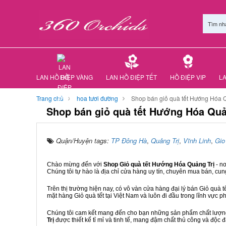
Tìm nh
LAN HỒ ĐIỆP VÀNG
LAN HỒ ĐIỆP TẾT
HỒ ĐIỆP VIP
LA
Trang chủ
hoa tươi đường
Shop bán giỏ quà tết Hướng Hóa Q
Shop bán giỏ quà tết Hướng Hóa Quả
Quận/Huyện tags:
TP Đông Hà
,
Quảng Trị
,
Vĩnh Linh
,
Gio
Chào mừng đến với
Shop Giỏ quà tết Hướng Hóa Quảng Trị
- n
Chúng tôi tự hào là địa chỉ cửa hàng uy tín, chuyên mua bán, cun
Trên thị trường hiện nay, có vô vàn cửa hàng đại lý bán Giỏ quà t
mặt hàng Giỏ quà tết tại Việt Nam và luôn đi đầu trong lĩnh vực p
Chúng tôi cam kết mang đến cho bạn những sản phẩm chất lượng n
Trị
được thiết kế tỉ mỉ và tinh tế, mang đậm chất thủ công và độc đ