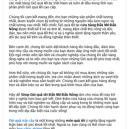
các mặt hàng Giỏ quà tết tại Việt Nam và luôn đi đầu trong lĩnh vực
phân phối Giỏ quà tết cao cấp.
Chúng tôi cam kết mang đến cho bạn những sản phẩm chất lượng
nhất, được tuyển chọn kỹ lưỡng từ những nguyên liệu tươi ngon và
chất lượng cao nhất. Mỗi chiếc Giỏ quà tết tại
cửa hàng Đắk Mil Đắk
Nông
được thiết kế tỉ mỉ và tinh tế, mang đậm chất thủ công và độc
đáo, tạo nên món quà tết thú vị và ý nghĩa dành tặng người thân yêu,
đối tác quý bề trên và đồng nghiệp thân thiết.
Bên cạnh đó, chúng tôi luôn đặt khách hàng lên hàng đầu, đảm bảo
mọi nhu cầu và mong muốn của bạn được đáp ứng một cách tốt nhất.
Đội ngũ nhân viên tận tâm và chuyên nghiệp của chúng tôi sẵn sàng
lắng nghe và tư vấn cho bạn lựa chọn những Giỏ quà tết phù hợp nhất,
phù hợp với mong muốn và ngân sách của bạn.
Hơn thế nữa, với chúng tôi, bạn sẽ không chỉ mua được những sản
phẩm chất lượng tuyệt vời, mà còn nhận được những dịch vụ vượt trội
và trải nghiệm mua sắm tuyệt vời. Chúng tôi cam kết giao hàng đúng
hẹn và đảm bảo sự an tâm trong quá trình mua sắm của bạn.
Hãy để
Shop Giỏ quà tết Đắk Mil Đắk Nông
làm cho mùa tết này trở
nên ý nghĩa hơn bao giờ hết. Ghé thăm cửa hàng của chúng tôi ngay
hôm nay và trải nghiệm sự đẳng cấp và sang trọng từ những món quà
tết đặc biệt. Chúng tôi hân hạnh được phục vụ và đồng hành cùng bạn
trong mỗi dịp đặc biệt của cuộc sống!
Giỏ quà trái cây
là một trong những
món quà tết
ý nghĩa tặng người
thân bảo vệ sức khoẻ tốt nhất. Ngoài ra, bạn cũng có thể chọn các
mẫu
hoa chúc mừng
tặng tết