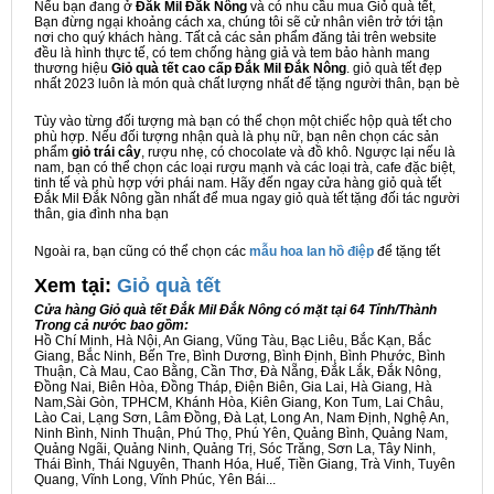
Nếu bạn đang ở
Đắk Mil Đắk Nông
và có nhu cầu mua Giỏ quà tết,
Bạn đừng ngại khoảng cách xa, chúng tôi sẽ cử nhân viên trở tới tận
nơi cho quý khách hàng. Tất cả các sản phẩm đăng tải trên website
đều là hình thực tế, có tem chống hàng giả và tem bảo hành mang
thương hiệu
Giỏ quà tết cao cấp Đắk Mil Đắk Nông
. giỏ quà tết đẹp
nhất 2023 luôn là món quà chất lượng nhất để tặng người thân, bạn bè
Tùy vào từng đối tượng mà bạn có thể chọn một chiếc hộp quà tết cho
phù hợp. Nếu đối tượng nhận quà là phụ nữ, bạn nên chọn các sản
phẩm
giỏ trái cây
, rượu nhẹ, có chocolate và đồ khô. Ngược lại nếu là
nam, bạn có thể chọn các loại rượu mạnh và các loại trà, cafe đặc biệt,
tinh tế và phù hợp với phái nam. Hãy đến ngay cửa hàng giỏ quà tết
Đắk Mil Đắk Nông gần nhất để mua ngay giỏ quà tết tặng đối tác người
thân, gia đình nha bạn
Ngoài ra, bạn cũng có thể chọn các
mẫu hoa lan hồ điệp
để tặng tết
Xem tại:
G
iỏ quà tết
Cửa hàng Giỏ quà tết Đắk Mil Đắk Nông có mặt tại 64 Tỉnh/Thành
Trong cả nước bao gồm:
Hồ Chí Minh, Hà Nội, An Giang, Vũng Tàu, Bạc Liêu, Bắc Kạn, Bắc
Giang, Bắc Ninh, Bến Tre, Bình Dương, Bình Định, Bình Phước, Bình
Thuận, Cà Mau, Cao Bằng, Cần Thơ, Đà Nẵng, Đắk Lắk, Đắk Nông,
Đồng Nai, Biên Hòa, Đồng Tháp, Điện Biên, Gia Lai, Hà Giang, Hà
Nam,Sài Gòn, TPHCM, Khánh Hòa, Kiên Giang, Kon Tum, Lai Châu,
Lào Cai, Lạng Sơn, Lâm Đồng, Đà Lạt, Long An, Nam Định, Nghệ An,
Ninh Bình, Ninh Thuận, Phú Thọ, Phú Yên, Quảng Bình, Quảng Nam,
Quảng Ngãi, Quảng Ninh, Quảng Trị, Sóc Trăng, Sơn La, Tây Ninh,
Thái Bình, Thái Nguyên, Thanh Hóa, Huế, Tiền Giang, Trà Vinh, Tuyên
Quang, Vĩnh Long, Vĩnh Phúc, Yên Bái...