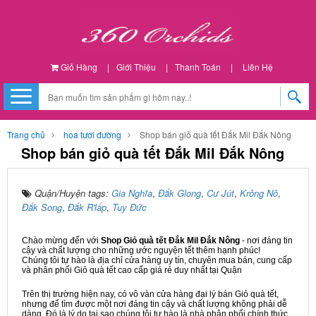
Giỏ Hàng
|
Giới Thiệu
|
Thanh Toán
|
Liên Hệ
Trang chủ
hoa tươi đường
Shop bán giỏ quà tết Đắk Mil Đắk Nông
Shop bán giỏ quà tết Đắk Mil Đắk Nông
Quận/Huyện tags:
Gia Nghĩa
,
Đắk Glong
,
Cư Jút
,
Krông Nô
,
Đắk Song
,
Đắk R'lấp
,
Tuy Đức
Chào mừng đến với
Shop Giỏ quà tết Đắk Mil Đắk Nông
- nơi đáng tin
cậy và chất lượng cho những ước nguyện tết thêm hạnh phúc!
Chúng tôi tự hào là địa chỉ cửa hàng uy tín, chuyên mua bán, cung cấp
và phân phối Giỏ quà tết cao cấp giá rẻ duy nhất tại Quận
Trên thị trường hiện nay, có vô vàn cửa hàng đại lý bán Giỏ quà tết,
nhưng để tìm được một nơi đáng tin cậy và chất lượng không phải dễ
dàng. Đó là lý do tại sao chúng tôi tự hào là nhà phân phối chính thức