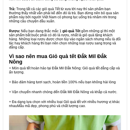
Trà:
Trong tất cả các giỏ quà Tết từ xưa tới nay thì sản phẩm bạn
thường thấy nhất vẫn phải kể đến đó là trà. Bạn đừng nên bỏ qua sản
phẩm này bởi người Việt Nam có phong tục uống trà nhâm nhi trong
những câu chuyện đầu xuân.
Rượu:
Nếu bạn đang thắc mắc 1
giỏ quà Tết
gồm những gì thì một
sản phẩm bắt buộc phải có đó là rượu, nhất là giỏ quà tặng khách
hàng. Những loại rượu được chọn tùy vào ngân sách nhưng nếu là đối
tác hay khách hàng thì bạn nên chọn những loại rượu sang trọng và
đẳng cấp.
Vì sao nên mua
Giỏ quà tết Đắk Mil Đắk
Nông
+ Món quà tết hoàn hảo tại Đắk Mil Đắk Nông: Giỏ quà tết đẳng cấp và
ấn tượng.
+ Bảo đảm hàng tươi sạch, hoàn tiền 100% nếu bạn không hài lòng
+ Vận chuyển nhanh chóng đến Đắk Mil Đắk Nông và khắp cả nước.
+ Đa dạng lựa chọn với nhiều loại Giỏ quà tết với nhiều hương vị khác
nhauMẫu mã đẹp, phong phú và chất lượng cao.