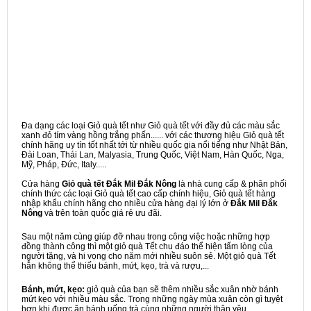
Đa dạng các loại Giỏ quà tết như Giỏ quà tết với đầy đủ các màu sắc
xanh đỏ tím vàng hồng trắng phấn...... với các thương hiệu Giỏ quà tết
chính hãng uy tín tốt nhất tới từ nhiều quốc gia nổi tiếng như Nhật Bản,
Đài Loan, Thái Lan, Malyasia, Trung Quốc, Việt Nam, Hàn Quốc, Nga,
Mỹ, Pháp, Đức, Italy.....
Cửa hàng
Giỏ quà tết Đắk Mil Đắk Nông
là nhà cung cấp & phân phối
chính thức các loại Giỏ quà tết cao cấp chính hiệu, Giỏ quà tết hàng
nhập khẩu chính hãng cho nhiều cửa hàng đại lý lớn ở
Đắk Mil Đắk
Nông
và trên toàn quốc giá rẻ ưu đãi.
Sau một năm cùng giúp đỡ nhau trong công việc hoặc những hợp
đồng thành công thì một giỏ quà Tết chu đáo thể hiện tấm lòng của
người tặng, và hi vọng cho năm mới nhiều suôn sẻ. Một giỏ quà Tết
hẳn không thể thiếu bánh, mứt, kẹo, trà và rượu,...
Bánh, mứt, kẹo:
giỏ quà của bạn sẽ thêm nhiều sắc xuân nhờ bánh
mứt kẹo với nhiều màu sắc. Trong những ngày mùa xuân còn gì tuyệt
hơn khi được ăn bánh uống trà cùng những người thân yêu.