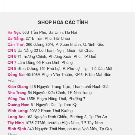
SHOP HOA CÁC TỈNH
Hà Nội:
56B Trần Phú, Ba Đình, Hà Nội
Đà Nẵng:
271B Trần Phú, Hải Châu
Cần Thơ:
266 đường 30/4, P. Xuân khánh, Q.Ninh Kiều
CN 5
Đà Nẵng 32 Lê Thanh Nghị, Quận Hải Châu
CN 6
71 Trường Chinh, Phường Xuân Phú, TP Huế
CN 7
Lâm Đồng 05 Phan Đình Phùng
CN 8
Bình Dương 151 Phú Lợi, P. Phú Lợi, Tp. Thủ Dầu Một
Đồng Nai
40/198A Phạm Văn Thuận, KP.3, P.Tân Mai Biên
Hòa
Kiên Giang
418 Nguyễn Trung Trực, Thành phố Rạch Giá
Nha Trang
54 Nguyễn Đức Cảnh, TP Nha Trang
Vũng Tàu
185B Phạm Hồng Thái, Phường 7
Quảng Nam
61 Nguyễn Du, Tp Tam Kỳ
Vĩnh Long:
20/A2 Phạm Thái Bường
Long An:
163 Nguyễn Đình Chiểu, Phường 3, Tp Tân An
Tây Ninh
1075 CTM8, phường Hiệp Ninh, TP Tây Ninh
Bình Định
340 Nguyễn Thái Học, phường Ngô Mây, Tp Quy
Nhơn