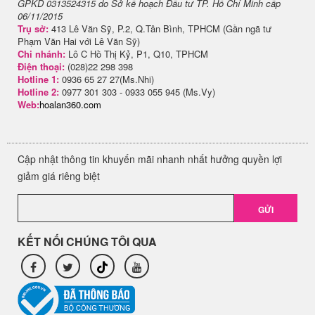
GPKD 0313524315 do Sở kế hoạch Đầu tư TP. Hồ Chí Minh cấp
06/11/2015
Trụ sở:
413 Lê Văn Sỹ, P.2, Q.Tân Bình, TPHCM (Gần ngã tư
Phạm Văn Hai với Lê Văn Sỹ)
Chi nhánh:
Lô C Hồ Thị Kỷ, P1, Q10, TPHCM
Điện thoại:
(028)22 298 398
Hotline 1:
0936 65 27 27(Ms.Nhi)
Hotline 2:
0977 301 303 - 0933 055 945 (Ms.Vy)
Web:
hoalan360.com
Cập nhật thông tin khuyến mãi nhanh nhất hưởng quyền lợi
giảm giá riêng biệt
GỬI
KẾT NỐI CHÚNG TÔI QUA