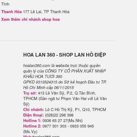
Tĩnh
Thanh Hóa
177 Lê Lai, TP Thanh Hóa
Xem thêm chi nhánh shop hoa
H​OA LAN 360 - SHOP LAN HỒ ĐIỆP
hoalan360.com là website trực thuộc quyền
quản lý của CÔNG TY CỔ PHẦN XUẤT NHẬP
KHẨU HOA TƯƠI 360
GPKD 0313524315 do Sở kế hoạch Đầu tư TP.
Hồ Chí Minh cấp 06/11/2015
Trụ sở:
413 Lê Văn Sỹ, P.2, Q.Tân Bình,
TPHCM (Gần ngã tư Phạm Văn Hai với Lê Văn
Sỹ)
Chi nhánh:
Lô C Hồ Thị Kỷ, P1, Q10, TPHCM
Điện thoại:
(028)22 298 398
Hotline 1:
0936 65 27 27(Ms.Nhi)
Hotline 2:
0977 301 303 - 0933 055 945
(Ms.Vy)
Web:
hoalan360.com