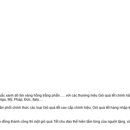
ắc xanh đỏ tím vàng hồng trắng phấn...... với các thương hiệu Giỏ quà tết chính hãn
a, Mỹ, Pháp, Đức, Italy.....
n phối chính thức các loại Giỏ quà tết cao cấp chính hiệu, Giỏ quà tết hàng nhập
ồng thành công thì một giỏ quà Tết chu đáo thể hiện tấm lòng của người tặng, v