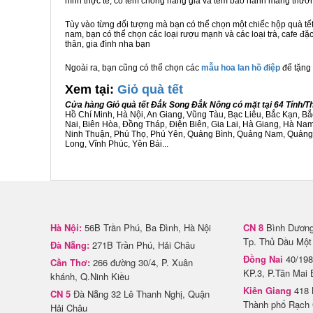
hình thực tế, có tem chống hàng giả và tem bảo hành mang thươ
Tùy vào từng đối tượng mà bạn có thể chọn một chiếc hộp quà t
nam, bạn có thể chọn các loại rượu mạnh và các loại trà, cafe đ
thân, gia đình nha bạn
Ngoài ra, bạn cũng có thể chọn các
mẫu hoa lan hồ điệp
để tặng 
Xem tại:
G
iỏ quà tết
Cửa hàng Giỏ quà tết Đắk Song Đắk Nông có mặt tại 64 Tỉnh/
Hồ Chí Minh, Hà Nội, An Giang, Vũng Tàu, Bạc Liêu, Bắc Kạn, 
Nai, Biên Hòa, Đồng Tháp, Điện Biên, Gia Lai, Hà Giang, Hà N
Ninh Thuận, Phú Thọ, Phú Yên, Quảng Bình, Quảng Nam, Quảng Ng
Long, Vĩnh Phúc, Yên Bái...
Hà Nội:
56B Trần Phú, Ba Đình, Hà Nội
CN 8
Bình Dương 
Tp. Thủ Dầu Một
Đà Nẵng:
271B Trần Phú, Hải Châu
Đồng Nai
40/198
Cần Thơ:
266 đường 30/4, P. Xuân
KP.3, P.Tân Mai 
khánh, Q.Ninh Kiều
Kiên Giang
418 
CN 5
Đà Nẵng 32 Lê Thanh Nghị, Quận
Thành phố Rạch 
Hải Châu