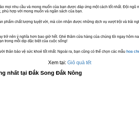
bảo mọi nhu cầu và mong muốn của bạn được đáp ứng một cách tốt nhất. Đội ngũ n
t, phù hợp với mong muốn và ngân sách của bạn.
n phẩm chất lượng tuyệt vời, mà còn nhận được những dịch vụ vượt trội và trải n
y trở nên ý nghĩa hơn bao giờ hết. Ghé thăm cửa hàng của chúng tôi ngay hôm na
n trong mỗi dịp đặc biệt của cuộc sống!
ười thân bảo vệ sức khoẻ tốt nhất. Ngoài ra, bạn cũng có thể chọn các mẫu
hoa c
Xem tại:
Giỏ quà tết
ợng nhất tại Đắk Song Đắk Nông