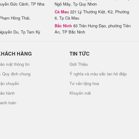
uyễn Đức Cảnh, TP Nha
Ngô Mây, Tp Quy Nhơn
Cà Mau
221 Lý Thường Kiệt, K2, Phường
Phạm Hồng Thái,
6, Tp Cà Mau
Bắc Ninh
83 Trần Hưng Đạo, phường Tiền
Nguyễn Du, Tp Tam Kỳ
An, TP Bắc Ninh
KHÁCH HÀNG
TIN TỨC
ảo mật thông tin
Giới Thiệu
& Quy định chung
Ý nghĩa và màu sắc lan hồ điệp
vận chuyển
Tư vấn tặng hoa
bảo hành
Khuyến mãi
hanh toán