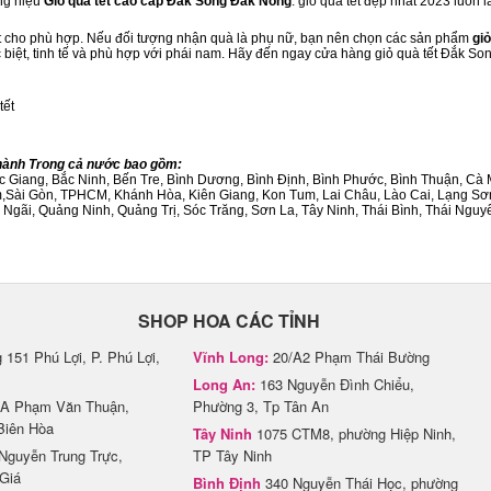
ng hiệu
Giỏ quà tết cao cấp Đắk Song Đắk Nông
. giỏ quà tết đẹp nhất 2023 luôn
ết cho phù hợp. Nếu đối tượng nhận quà là phụ nữ, bạn nên chọn các sản phẩm
giỏ
ặc biệt, tinh tế và phù hợp với phái nam. Hãy đến ngay cửa hàng giỏ quà tết Đắk S
tết
Thành Trong cả nước bao gồm:
Bắc Giang, Bắc Ninh, Bến Tre, Bình Dương, Bình Định, Bình Phước, Bình Thuận, 
am,Sài Gòn, TPHCM, Khánh Hòa, Kiên Giang, Kon Tum, Lai Châu, Lào Cai, Lạng Sơ
ãi, Quảng Ninh, Quảng Trị, Sóc Trăng, Sơn La, Tây Ninh, Thái Bình, Thái Nguyê
SHOP HOA CÁC TỈNH
151 Phú Lợi, P. Phú Lợi,
Vĩnh Long:
20/A2 Phạm Thái Bường
Long An:
163 Nguyễn Đình Chiểu,
A Phạm Văn Thuận,
Phường 3, Tp Tân An
Biên Hòa
Tây Ninh
1075 CTM8, phường Hiệp Ninh,
Nguyễn Trung Trực,
TP Tây Ninh
Giá
Bình Định
340 Nguyễn Thái Học, phường