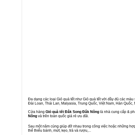
Đa dạng các loại Giỏ quà tết như Giỏ quà tết với đầy đủ các màu s
Đài Loan, Thái Lan, Malyasia, Trung Quốc, Việt Nam, Hàn Quốc, Ng
Cửa hàng
Giỏ quà tết Đắk Song Đắk Nông
là nhà cung cấp & phâ
Nông
và trên toàn quốc giá rẻ ưu đãi.
Sau một năm cùng giúp đỡ nhau trong công việc hoặc những hợp đ
thể thiếu bánh, mứt, kẹo, trà và rượu,...