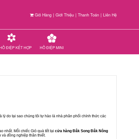
Giỏ Hàng
|
Giới Thiệu
|
Thanh Toán
|
Liên Hệ
HỒ ĐIỆP KẾT HỢP
HỒ ĐIỆP MINI
 lý do tại sao chúng tôi tự hào là nhà phân phối chính thức các
 nhất. Mỗi chiếc Giỏ quà tết tại
cửa hàng Đắk Song Đắk Nông
n và đồng nghiệp thân thiết.