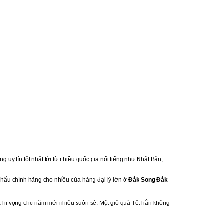
g uy tín tốt nhất tới từ nhiều quốc gia nổi tiếng như Nhật Bản,
 khẩu chính hãng cho nhiều cửa hàng đại lý lớn ở
Đắk Song Đắk
à hi vọng cho năm mới nhiều suôn sẻ. Một giỏ quà Tết hẳn không