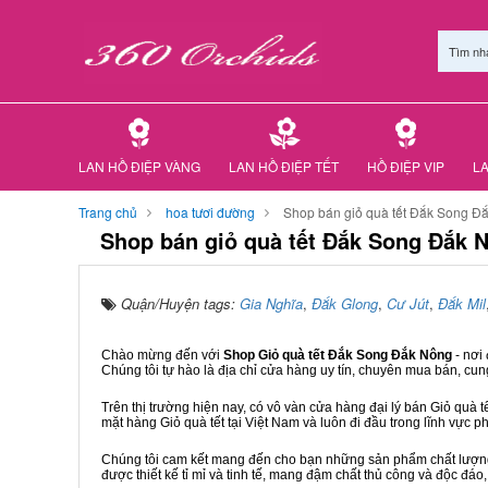
Tìm nh
LAN HỒ ĐIỆP VÀNG
LAN HỒ ĐIỆP TẾT
HỒ ĐIỆP VIP
LA
Trang chủ
hoa tươi đường
Shop bán giỏ quà tết Đắk Song Đ
Shop bán giỏ quà tết Đắk Song Đắk 
Quận/Huyện tags:
Gia Nghĩa
,
Đắk Glong
,
Cư Jút
,
Đắk Mil
Chào mừng đến với
Shop Giỏ quà tết Đắk Song Đắk Nông
- nơi
Chúng tôi tự hào là địa chỉ cửa hàng uy tín, chuyên mua bán, cun
Trên thị trường hiện nay, có vô vàn cửa hàng đại lý bán Giỏ quà t
mặt hàng Giỏ quà tết tại Việt Nam và luôn đi đầu trong lĩnh vực p
Chúng tôi cam kết mang đến cho bạn những sản phẩm chất lượng n
được thiết kế tỉ mỉ và tinh tế, mang đậm chất thủ công và độc đáo,