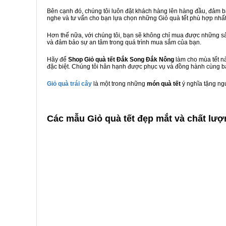
Bên cạnh đó, chúng tôi luôn đặt khách hàng lên hàng đầu, đảm 
nghe và tư vấn cho bạn lựa chọn những Giỏ quà tết phù hợp nhấ
Hơn thế nữa, với chúng tôi, bạn sẽ không chỉ mua được những sả
và đảm bảo sự an tâm trong quá trình mua sắm của bạn.
Hãy để
Shop Giỏ quà tết Đắk Song Đắk Nông
làm cho mùa tết nà
đặc biệt. Chúng tôi hân hạnh được phục vụ và đồng hành cùng bạ
Giỏ quà trái cây
là một trong những
món quà tết
ý nghĩa tặng ng
C
ác mẫu Giỏ quà tết đẹp mắt và chất lư