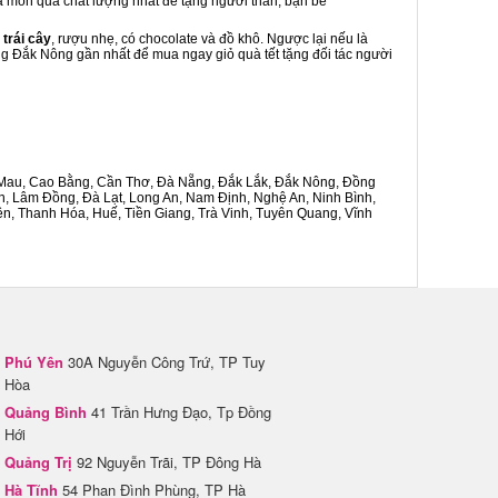
 là món quà chất lượng nhất để tặng người thân, bạn bè
 trái cây
, rượu nhẹ, có chocolate và đồ khô. Ngược lại nếu là
ong Đắk Nông gần nhất để mua ngay giỏ quà tết tặng đối tác người
Cà Mau, Cao Bằng, Cần Thơ, Đà Nẵng, Đắk Lắk, Đắk Nông, Đồng
n, Lâm Đồng, Đà Lạt, Long An, Nam Định, Nghệ An, Ninh Bình,
n, Thanh Hóa, Huế, Tiền Giang, Trà Vinh, Tuyên Quang, Vĩnh
Phú Yên
30A Nguyễn Công Trứ, TP Tuy
Hòa
Quảng Bình
41 Trần Hưng Đạo, Tp Đồng
Hới
Quảng Trị
92 Nguyễn Trãi, TP Đông Hà
Hà Tĩnh
54 Phan Đình Phùng, TP Hà