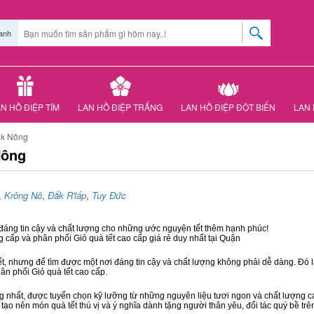
anh
N HỒ ĐIỆP TÍM
LAN HỒ ĐIỆP TRẮNG
LAN HỒ ĐIỆP ĐỘT BIẾN
LAN 
ắk Nông
Nông
,
Krông Nô
,
Đắk R'lấp
,
Tuy Đức
 đáng tin cậy và chất lượng cho những ước nguyện tết thêm hạnh phúc!
g cấp và phân phối Giỏ quà tết cao cấp giá rẻ duy nhất tại Quận
ết, nhưng để tìm được một nơi đáng tin cậy và chất lượng không phải dễ dàng. Đó là
hân phối Giỏ quà tết cao cấp.
hất, được tuyển chọn kỹ lưỡng từ những nguyên liệu tươi ngon và chất lượng cao
 tạo nên món quà tết thú vị và ý nghĩa dành tặng người thân yêu, đối tác quý bề trê