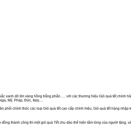
ắc xanh đỏ tím vàng hồng trắng phấn...... với các thương hiệu Giỏ quà tết chính hãn
a, Mỹ, Pháp, Đức, Italy.....
n phối chính thức các loại Giỏ quà tết cao cấp chính hiệu, Giỏ quà tết hàng nhập
ồng thành công thì một giỏ quà Tết chu đáo thể hiện tấm lòng của người tặng, v