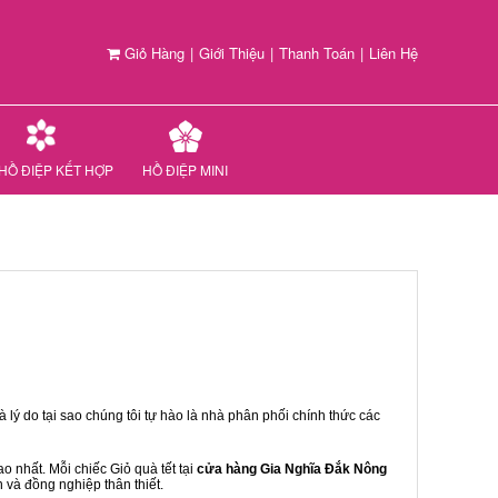
Giỏ Hàng
|
Giới Thiệu
|
Thanh Toán
|
Liên Hệ
HỒ ĐIỆP KẾT HỢP
HỒ ĐIỆP MINI
 lý do tại sao chúng tôi tự hào là nhà phân phối chính thức các
 nhất. Mỗi chiếc Giỏ quà tết tại
cửa hàng Gia Nghĩa Đắk Nông
n và đồng nghiệp thân thiết.