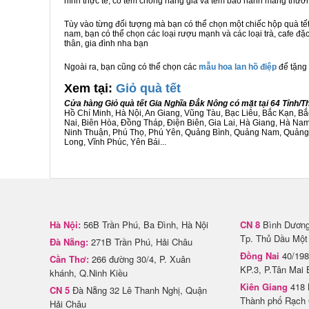
hình thực tế, có tem chống hàng giả và tem bảo hành mang thươ
Tùy vào từng đối tượng mà bạn có thể chọn một chiếc hộp quà t
nam, bạn có thể chọn các loại rượu mạnh và các loại trà, cafe đặ
thân, gia đình nha bạn
Ngoài ra, bạn cũng có thể chọn các
mẫu hoa lan hồ điệp
để tặng 
Xem tại:
G
iỏ quà tết
Cửa hàng Giỏ quà tết Gia Nghĩa Đắk Nông có mặt tại 64 Tỉnh/
Hồ Chí Minh, Hà Nội, An Giang, Vũng Tàu, Bạc Liêu, Bắc Kạn, 
Nai, Biên Hòa, Đồng Tháp, Điện Biên, Gia Lai, Hà Giang, Hà N
Ninh Thuận, Phú Thọ, Phú Yên, Quảng Bình, Quảng Nam, Quảng Ng
Long, Vĩnh Phúc, Yên Bái...
Hà Nội:
56B Trần Phú, Ba Đình, Hà Nội
CN 8
Bình Dương 
Tp. Thủ Dầu Một
Đà Nẵng:
271B Trần Phú, Hải Châu
Đồng Nai
40/198
Cần Thơ:
266 đường 30/4, P. Xuân
KP.3, P.Tân Mai 
khánh, Q.Ninh Kiều
Kiên Giang
418 
CN 5
Đà Nẵng 32 Lê Thanh Nghị, Quận
Thành phố Rạch 
Hải Châu