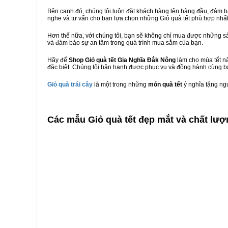
Bên cạnh đó, chúng tôi luôn đặt khách hàng lên hàng đầu, đảm 
nghe và tư vấn cho bạn lựa chọn những Giỏ quà tết phù hợp nhấ
Hơn thế nữa, với chúng tôi, bạn sẽ không chỉ mua được những sả
và đảm bảo sự an tâm trong quá trình mua sắm của bạn.
Hãy để
Shop Giỏ quà tết Gia Nghĩa Đắk Nông
làm cho mùa tết nà
đặc biệt. Chúng tôi hân hạnh được phục vụ và đồng hành cùng bạ
Giỏ quà trái cây
là một trong những
món quà tết
ý nghĩa tặng ng
C
ác mẫu Giỏ quà tết đẹp mắt và chất lượ