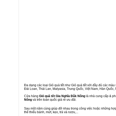
Đa dạng các loại Giỏ quà tết như Giỏ quà tết với đầy đủ các màu s
Đài Loan, Thái Lan, Malyasia, Trung Quốc, Việt Nam, Hàn Quốc, Ng
Cửa hàng
Giỏ quà tết Gia Nghĩa Đắk Nông
là nhà cung cấp & phâ
Nông
và trên toàn quốc giá rẻ ưu đãi.
Sau một năm cùng giúp đỡ nhau trong công việc hoặc những hợp đ
thể thiếu bánh, mứt, kẹo, trà và rượu,...