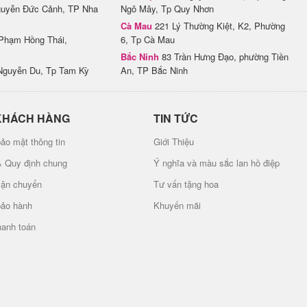
uyễn Đức Cảnh, TP Nha
Ngô Mây, Tp Quy Nhơn
Cà Mau
221 Lý Thường Kiệt, K2, Phường
Phạm Hồng Thái,
6, Tp Cà Mau
Bắc Ninh
83 Trần Hưng Đạo, phường Tiền
Nguyễn Du, Tp Tam Kỳ
An, TP Bắc Ninh
KHÁCH HÀNG
TIN TỨC
ảo mật thông tin
Giới Thiệu
& Quy định chung
Ý nghĩa và màu sắc lan hồ điệp
vận chuyển
Tư vấn tặng hoa
bảo hành
Khuyến mãi
hanh toán