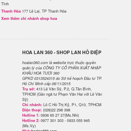
Tĩnh
Thanh Hóa
177 Lê Lai, TP Thanh Hóa
Xem thêm chi nhánh shop hoa
H​OA LAN 360 - SHOP LAN HỒ ĐIỆP
hoalan360.com là website trực thuộc quyền
quản lý của CÔNG TY CỔ PHẦN XUẤT NHẬP
KHẨU HOA TƯƠI 360
GPKD 0313524315 do Sở kế hoạch Đầu tư TP.
Hồ Chí Minh cấp 06/11/2015
Trụ sở:
413 Lê Văn Sỹ, P.2, Q.Tân Bình,
TPHCM (Gần ngã tư Phạm Văn Hai với Lê Văn
Sỹ)
Chi nhánh:
Lô C Hồ Thị Kỷ, P1, Q10, TPHCM
Điện thoại:
(028)22 298 398
Hotline 1:
0936 65 27 27(Ms.Nhi)
Hotline 2:
0977 301 303 - 0933 055 945
(Ms.Vy)
Web:
hoalan360.com