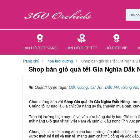
Tìm nh
LAN HỒ ĐIỆP VÀNG
LAN HỒ ĐIỆP TẾT
HỒ ĐIỆP VIP
LA
Trang chủ
hoa tươi đường
Shop bán giỏ quà tết Gia Nghĩa Đ
Shop bán giỏ quà tết Gia Nghĩa Đắk 
Quận/Huyện tags:
Đắk Glong
,
Cư Jút
,
Đắk Mil
,
Krông Nô
Chào mừng đến với
Shop Giỏ quà tết Gia Nghĩa Đắk Nông
- nơi
Chúng tôi tự hào là địa chỉ cửa hàng uy tín, chuyên mua bán, cun
Trên thị trường hiện nay, có vô vàn cửa hàng đại lý bán Giỏ quà t
mặt hàng Giỏ quà tết tại Việt Nam và luôn đi đầu trong lĩnh vực p
Chúng tôi cam kết mang đến cho bạn những sản phẩm chất lượng n
được thiết kế tỉ mỉ và tinh tế, mang đậm chất thủ công và độc đáo,