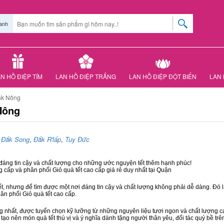
anh
N HỒ ĐIỆP TÍM
LAN HỒ ĐIỆP TRẮNG
LAN HỒ ĐIỆP ĐỘT BIẾN
LAN 
ắk Nông
Nông
,
Đắk Song
,
Đắk R'lấp
,
Tuy Đức
 đáng tin cậy và chất lượng cho những ước nguyện tết thêm hạnh phúc!
g cấp và phân phối Giỏ quà tết cao cấp giá rẻ duy nhất tại Quận
ết, nhưng để tìm được một nơi đáng tin cậy và chất lượng không phải dễ dàng. Đó là
hân phối Giỏ quà tết cao cấp.
hất, được tuyển chọn kỹ lưỡng từ những nguyên liệu tươi ngon và chất lượng cao
 tạo nên món quà tết thú vị và ý nghĩa dành tặng người thân yêu, đối tác quý bề trê