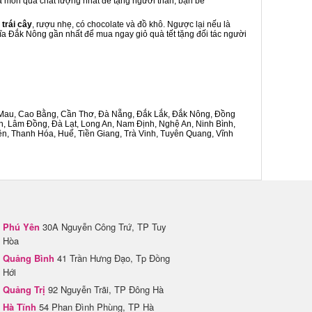
 là món quà chất lượng nhất để tặng người thân, bạn bè
 trái cây
, rượu nhẹ, có chocolate và đồ khô. Ngược lại nếu là
hĩa Đắk Nông gần nhất để mua ngay giỏ quà tết tặng đối tác người
Cà Mau, Cao Bằng, Cần Thơ, Đà Nẵng, Đắk Lắk, Đắk Nông, Đồng
n, Lâm Đồng, Đà Lạt, Long An, Nam Định, Nghệ An, Ninh Bình,
n, Thanh Hóa, Huế, Tiền Giang, Trà Vinh, Tuyên Quang, Vĩnh
Phú Yên
30A Nguyễn Công Trứ, TP Tuy
Hòa
Quảng Bình
41 Trần Hưng Đạo, Tp Đồng
Hới
Quảng Trị
92 Nguyễn Trãi, TP Đông Hà
Hà Tĩnh
54 Phan Đình Phùng, TP Hà