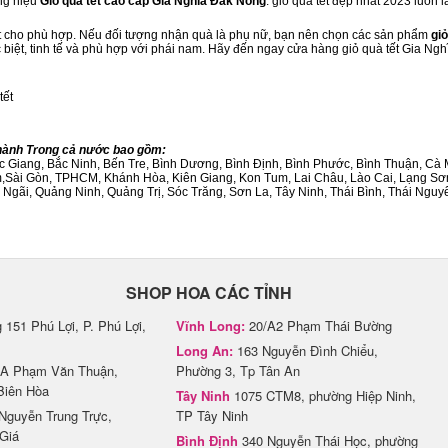
ng hiệu
Giỏ quà tết cao cấp Gia Nghĩa Đắk Nông
. giỏ quà tết đẹp nhất 2023 luôn
ết cho phù hợp. Nếu đối tượng nhận quà là phụ nữ, bạn nên chọn các sản phẩm
giỏ
c biệt, tinh tế và phù hợp với phái nam. Hãy đến ngay cửa hàng giỏ quà tết Gia Ng
tết
Thành Trong cả nước bao gồm:
Bắc Giang, Bắc Ninh, Bến Tre, Bình Dương, Bình Định, Bình Phước, Bình Thuận, 
am,Sài Gòn, TPHCM, Khánh Hòa, Kiên Giang, Kon Tum, Lai Châu, Lào Cai, Lạng Sơ
ãi, Quảng Ninh, Quảng Trị, Sóc Trăng, Sơn La, Tây Ninh, Thái Bình, Thái Nguyê
SHOP HOA CÁC TỈNH
151 Phú Lợi, P. Phú Lợi,
Vĩnh Long:
20/A2 Phạm Thái Bường
Long An:
163 Nguyễn Đình Chiểu,
A Phạm Văn Thuận,
Phường 3, Tp Tân An
Biên Hòa
Tây Ninh
1075 CTM8, phường Hiệp Ninh,
Nguyễn Trung Trực,
TP Tây Ninh
Giá
Bình Định
340 Nguyễn Thái Học, phường