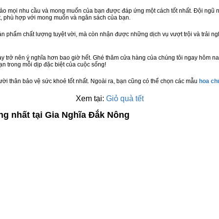
bảo mọi nhu cầu và mong muốn của bạn được đáp ứng một cách tốt nhất. Đội ngũ n
t, phù hợp với mong muốn và ngân sách của bạn.
n phẩm chất lượng tuyệt vời, mà còn nhận được những dịch vụ vượt trội và trải n
y trở nên ý nghĩa hơn bao giờ hết. Ghé thăm cửa hàng của chúng tôi ngay hôm na
n trong mỗi dịp đặc biệt của cuộc sống!
ười thân bảo vệ sức khoẻ tốt nhất. Ngoài ra, bạn cũng có thể chọn các mẫu
hoa c
Xem tại:
Giỏ quà tết
ng nhất tại Gia Nghĩa Đắk Nông