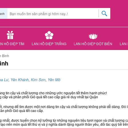
anh
N HỒ ĐIỆP TÍM
LAN HỒ ĐIỆP TRẮNG
LAN HỒ ĐIỆP ĐỘT BIẾN
LAN 
h Bình
ình
oa Lư
,
Yên Khánh
,
Kim Sơn
,
Yên Mô
đáng tin cậy và chất lượng cho những ước nguyện tết thêm hạnh phúc!
g cấp và phân phối Giỏ quà tết cao cấp giá rẻ duy nhất tại Quận
ết, nhưng để tìm được một nơi đáng tin cậy và chất lượng không phải dễ dàng. Đó là
hân phối Giỏ quà tết cao cấp.
hất, được tuyển chọn kỹ lưỡng từ những nguyên liệu tươi ngon và chất lượng cao
 tạo nên món quà tết thú vị và ý nghĩa dành tặng người thân yêu, đối tác quý bề trê