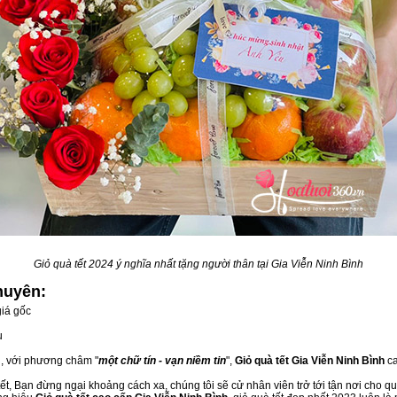
Giỏ quà tết 2024 ý nghĩa nhất tặng người thân tại Gia Viễn Ninh Bình
huyên:
iá gốc
u
u, với phương châm "
một chữ tín - vạn niềm tin
",
Giỏ quà tết Gia Viễn Ninh Bình
ca
t, Bạn đừng ngại khoảng cách xa, chúng tôi sẽ cử nhân viên trở tới tận nơi cho qu