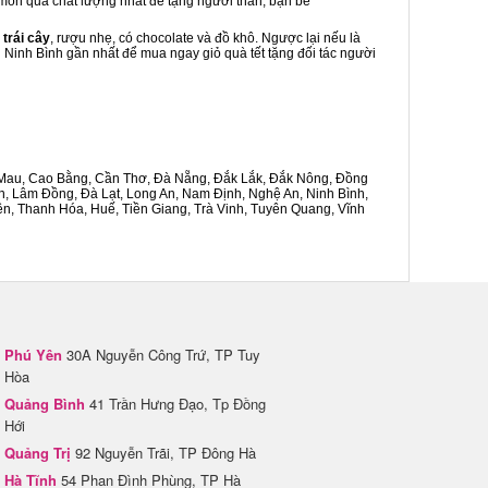
à món quà chất lượng nhất để tặng người thân, bạn bè
 trái cây
, rượu nhẹ, có chocolate và đồ khô. Ngược lại nếu là
n Ninh Bình gần nhất để mua ngay giỏ quà tết tặng đối tác người
Cà Mau, Cao Bằng, Cần Thơ, Đà Nẵng, Đắk Lắk, Đắk Nông, Đồng
n, Lâm Đồng, Đà Lạt, Long An, Nam Định, Nghệ An, Ninh Bình,
n, Thanh Hóa, Huế, Tiền Giang, Trà Vinh, Tuyên Quang, Vĩnh
Phú Yên
30A Nguyễn Công Trứ, TP Tuy
Hòa
Quảng Bình
41 Trần Hưng Đạo, Tp Đồng
Hới
Quảng Trị
92 Nguyễn Trãi, TP Đông Hà
Hà Tĩnh
54 Phan Đình Phùng, TP Hà