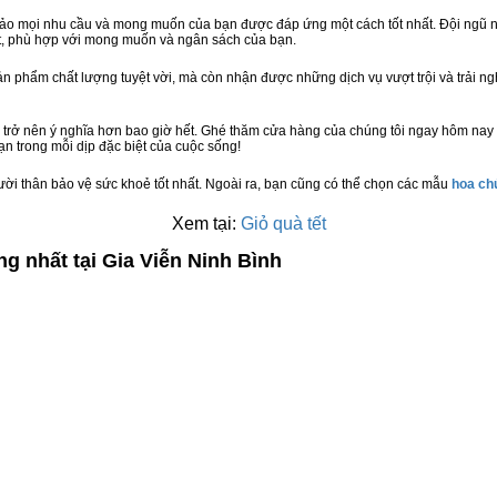
bảo mọi nhu cầu và mong muốn của bạn được đáp ứng một cách tốt nhất. Đội ngũ n
t, phù hợp với mong muốn và ngân sách của bạn.
n phẩm chất lượng tuyệt vời, mà còn nhận được những dịch vụ vượt trội và trải n
 trở nên ý nghĩa hơn bao giờ hết. Ghé thăm cửa hàng của chúng tôi ngay hôm nay 
n trong mỗi dịp đặc biệt của cuộc sống!
ười thân bảo vệ sức khoẻ tốt nhất. Ngoài ra, bạn cũng có thể chọn các mẫu
hoa c
Xem tại:
Giỏ quà tết
g nhất tại Gia Viễn Ninh Bình