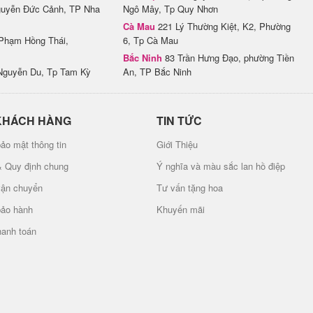
uyễn Đức Cảnh, TP Nha
Ngô Mây, Tp Quy Nhơn
Cà Mau
221 Lý Thường Kiệt, K2, Phường
Phạm Hồng Thái,
6, Tp Cà Mau
Bắc Ninh
83 Trần Hưng Đạo, phường Tiền
Nguyễn Du, Tp Tam Kỳ
An, TP Bắc Ninh
KHÁCH HÀNG
TIN TỨC
ảo mật thông tin
Giới Thiệu
& Quy định chung
Ý nghĩa và màu sắc lan hồ điệp
vận chuyển
Tư vấn tặng hoa
bảo hành
Khuyến mãi
hanh toán