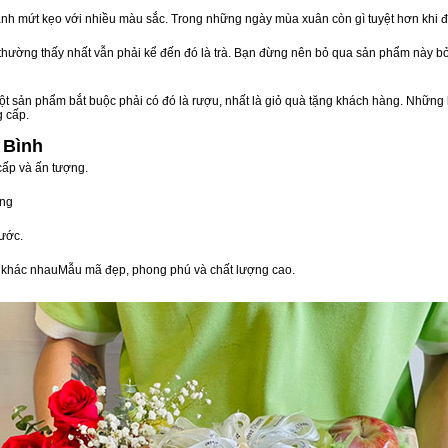
nh mứt kẹo với nhiều màu sắc. Trong những ngày mùa xuân còn gì tuyệt hơn khi 
n thường thấy nhất vẫn phải kể đến đó là trà. Bạn đừng nên bỏ qua sản phẩm này 
t sản phẩm bắt buộc phải có đó là rượu, nhất là giỏ quà tặng khách hàng. Những 
g cấp.
 Bình
cấp và ấn tượng.
òng
ước.
vị khác nhauMẫu mã đẹp, phong phú và chất lượng cao.