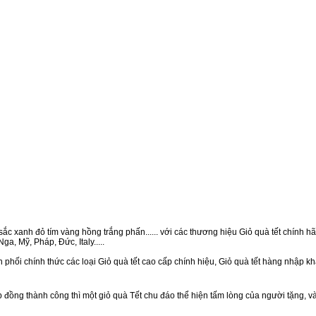
ắc xanh đỏ tím vàng hồng trắng phấn...... với các thương hiệu Giỏ quà tết chính hãn
a, Mỹ, Pháp, Đức, Italy.....
 phối chính thức các loại Giỏ quà tết cao cấp chính hiệu, Giỏ quà tết hàng nhập k
ồng thành công thì một giỏ quà Tết chu đáo thể hiện tấm lòng của người tặng, v