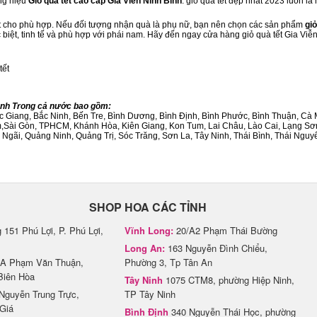
ng hiệu
Giỏ quà tết cao cấp Gia Viễn Ninh Bình
. giỏ quà tết đẹp nhất 2023 luôn l
ết cho phù hợp. Nếu đối tượng nhận quà là phụ nữ, bạn nên chọn các sản phẩm
giỏ
c biệt, tinh tế và phù hợp với phái nam. Hãy đến ngay cửa hàng giỏ quà tết Gia Viễ
tết
hành Trong cả nước bao gồm:
Bắc Giang, Bắc Ninh, Bến Tre, Bình Dương, Bình Định, Bình Phước, Bình Thuận, 
am,Sài Gòn, TPHCM, Khánh Hòa, Kiên Giang, Kon Tum, Lai Châu, Lào Cai, Lạng Sơ
ãi, Quảng Ninh, Quảng Trị, Sóc Trăng, Sơn La, Tây Ninh, Thái Bình, Thái Nguyê
SHOP HOA CÁC TỈNH
151 Phú Lợi, P. Phú Lợi,
Vĩnh Long:
20/A2 Phạm Thái Bường
Long An:
163 Nguyễn Đình Chiểu,
A Phạm Văn Thuận,
Phường 3, Tp Tân An
Biên Hòa
Tây Ninh
1075 CTM8, phường Hiệp Ninh,
Nguyễn Trung Trực,
TP Tây Ninh
Giá
Bình Định
340 Nguyễn Thái Học, phường