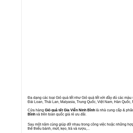
Đa dạng các loại Giỏ quà tết như Giỏ quà tết với đầy đủ các màu s
Đài Loan, Thái Lan, Malyasia, Trung Quốc, Việt Nam, Hàn Quốc, Ng
Cửa hàng
Giỏ quà tết Gia Viễn Ninh Bình
là nhà cung cấp & phân
Bình
và trên toàn quốc giá rẻ ưu đãi.
Sau một năm cùng giúp đỡ nhau trong công việc hoặc những hợp đ
thể thiếu bánh, mứt, kẹo, trà và rượu,...