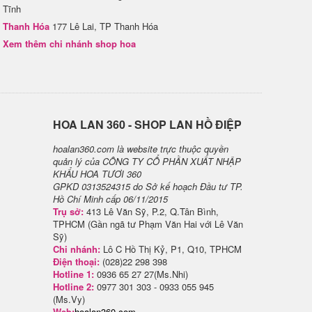
Tĩnh
Thanh Hóa
177 Lê Lai, TP Thanh Hóa
Xem thêm chi nhánh shop hoa
H​OA LAN 360 - SHOP LAN HỒ ĐIỆP
hoalan360.com là website trực thuộc quyền
quản lý của CÔNG TY CỔ PHẦN XUẤT NHẬP
KHẨU HOA TƯƠI 360
GPKD 0313524315 do Sở kế hoạch Đầu tư TP.
Hồ Chí Minh cấp 06/11/2015
Trụ sở:
413 Lê Văn Sỹ, P.2, Q.Tân Bình,
TPHCM (Gần ngã tư Phạm Văn Hai với Lê Văn
Sỹ)
Chi nhánh:
Lô C Hồ Thị Kỷ, P1, Q10, TPHCM
Điện thoại:
(028)22 298 398
Hotline 1:
0936 65 27 27(Ms.Nhi)
Hotline 2:
0977 301 303 - 0933 055 945
(Ms.Vy)
Web:
hoalan360.com