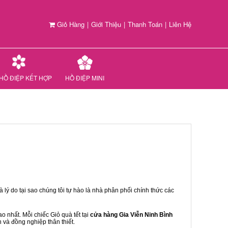
Giỏ Hàng
|
Giới Thiệu
|
Thanh Toán
|
Liên Hệ
HỒ ĐIỆP KẾT HỢP
HỒ ĐIỆP MINI
 lý do tại sao chúng tôi tự hào là nhà phân phối chính thức các
 nhất. Mỗi chiếc Giỏ quà tết tại
cửa hàng Gia Viễn Ninh Bình
n và đồng nghiệp thân thiết.