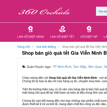
Tìm nh
LAN HỒ ĐIỆP VÀNG
LAN HỒ ĐIỆP TẾT
HỒ ĐIỆP VIP
LA
Trang chủ
hoa tươi đường
Shop bán giỏ quà tết Gia Viễn Nin
Shop bán giỏ quà tết Gia Viễn Ninh B
Quận/Huyện tags:
TP Ninh Bình
,
Tam Điệp
,
Nho Quan
,
H
Chào mừng đến với
Shop Giỏ quà tết Gia Viễn Ninh Bình
- nơi 
Chúng tôi tự hào là địa chỉ cửa hàng uy tín, chuyên mua bán, cun
Trên thị trường hiện nay, có vô vàn cửa hàng đại lý bán Giỏ quà t
mặt hàng Giỏ quà tết tại Việt Nam và luôn đi đầu trong lĩnh vực p
Chúng tôi cam kết mang đến cho bạn những sản phẩm chất lượng n
được thiết kế tỉ mỉ và tinh tế, mang đậm chất thủ công và độc đáo,