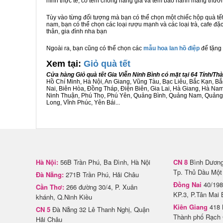
hình thực tế, có tem chống hàng giả và tem bảo hành mang thươ
Tùy vào từng đối tượng mà bạn có thể chọn một chiếc hộp quà t
nam, bạn có thể chọn các loại rượu mạnh và các loại trà, cafe đặ
thân, gia đình nha bạn
Ngoài ra, bạn cũng có thể chọn các
mẫu hoa lan hồ điệp
để tặng 
Xem tại:
G
iỏ quà tết
Cửa hàng Giỏ quà tết Gia Viễn Ninh Bình có mặt tại 64 Tỉnh/T
Hồ Chí Minh, Hà Nội, An Giang, Vũng Tàu, Bạc Liêu, Bắc Kạn, 
Nai, Biên Hòa, Đồng Tháp, Điện Biên, Gia Lai, Hà Giang, Hà N
Ninh Thuận, Phú Thọ, Phú Yên, Quảng Bình, Quảng Nam, Quảng Ng
Long, Vĩnh Phúc, Yên Bái...
Hà Nội:
56B Trần Phú, Ba Đình, Hà Nội
CN 8
Bình Dương 
Tp. Thủ Dầu Một
Đà Nẵng:
271B Trần Phú, Hải Châu
Đồng Nai
40/198
Cần Thơ:
266 đường 30/4, P. Xuân
KP.3, P.Tân Mai 
khánh, Q.Ninh Kiều
Kiên Giang
418 
CN 5
Đà Nẵng 32 Lê Thanh Nghị, Quận
Thành phố Rạch 
Hải Châu