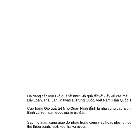
Đa dạng các loại Giỏ quà tết như Giỏ quà tết với đầy đủ các màu s
Đài Loan, Thái Lan, Malyasia, Trung Quốc, Việt Nam, Hàn Quốc, Ng
Cửa hàng
Giỏ quà tết Nho Quan Ninh Bình
là nhà cung cấp & phâ
Bình
và trên toàn quốc giá rẻ ưu đãi.
Sau một năm cùng giúp đỡ nhau trong công việc hoặc những hợp đ
thể thiếu bánh, mứt, kẹo, trà và rượu,...