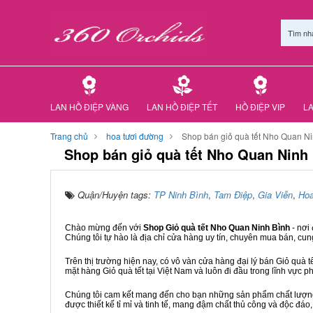
Tìm nh
LAN HỒ ĐIỆP VÀNG
LAN HỒ ĐIỆP TẾT
HỒ ĐIỆP VIP
LA
Trang chủ
hoa tươi đường
Shop bán giỏ quà tết Nho Quan Ni
Shop bán giỏ quà tết Nho Quan Ninh
Quận/Huyện tags:
TP Ninh Bình
,
Tam Điệp
,
Gia Viễn
,
Hoa
Chào mừng đến với
Shop Giỏ quà tết Nho Quan Ninh Bình
- nơi
Chúng tôi tự hào là địa chỉ cửa hàng uy tín, chuyên mua bán, cun
Trên thị trường hiện nay, có vô vàn cửa hàng đại lý bán Giỏ quà t
mặt hàng Giỏ quà tết tại Việt Nam và luôn đi đầu trong lĩnh vực p
Chúng tôi cam kết mang đến cho bạn những sản phẩm chất lượng n
được thiết kế tỉ mỉ và tinh tế, mang đậm chất thủ công và độc đáo,