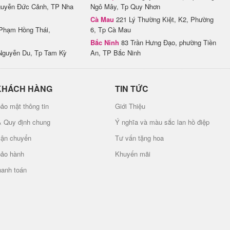
uyễn Đức Cảnh, TP Nha
Ngô Mây, Tp Quy Nhơn
Cà Mau
221 Lý Thường Kiệt, K2, Phường
Phạm Hồng Thái,
6, Tp Cà Mau
Bắc Ninh
83 Trần Hưng Đạo, phường Tiền
Nguyễn Du, Tp Tam Kỳ
An, TP Bắc Ninh
KHÁCH HÀNG
TIN TỨC
ảo mật thông tin
Giới Thiệu
& Quy định chung
Ý nghĩa và màu sắc lan hồ điệp
vận chuyển
Tư vấn tặng hoa
bảo hành
Khuyến mãi
hanh toán