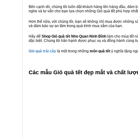
Bên cạnh đó, chúng tôi luôn đặt khách hàng lên hàng đầu, đảm 
nghe và tư vấn cho bạn lựa chọn những Giỏ quà tết phù hợp nhấ
Hơn thế nữa, với chúng tôi, bạn sẽ không chỉ mua được những sả
và đảm bảo sự an tâm trong quá trình mua sắm của bạn.
Hãy để
Shop Giỏ quà tết Nho Quan Ninh Bình
làm cho mùa tết nà
đặc biệt. Chúng tôi hân hạnh được phục vụ và đồng hành cùng bạ
Giỏ quà trái cây
là một trong những
món quà tết
ý nghĩa tặng ng
C
ác mẫu Giỏ quà tết đẹp mắt và chất lượ