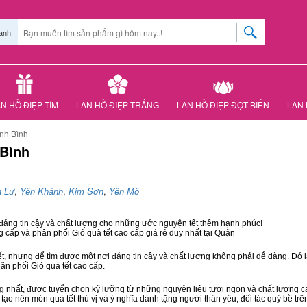
anh
N HỒ ĐIỆP TÍM
LAN HỒ ĐIỆP TRẮNG
LAN HỒ ĐIỆP ĐỘT BIẾN
LAN 
nh Bình
 Bình
 Lư
,
Yên Khánh
,
Kim Sơn
,
Yên Mô
 đáng tin cậy và chất lượng cho những ước nguyện tết thêm hạnh phúc!
g cấp và phân phối Giỏ quà tết cao cấp giá rẻ duy nhất tại Quận
ết, nhưng để tìm được một nơi đáng tin cậy và chất lượng không phải dễ dàng. Đó là
hân phối Giỏ quà tết cao cấp.
hất, được tuyển chọn kỹ lưỡng từ những nguyên liệu tươi ngon và chất lượng cao
 tạo nên món quà tết thú vị và ý nghĩa dành tặng người thân yêu, đối tác quý bề trê