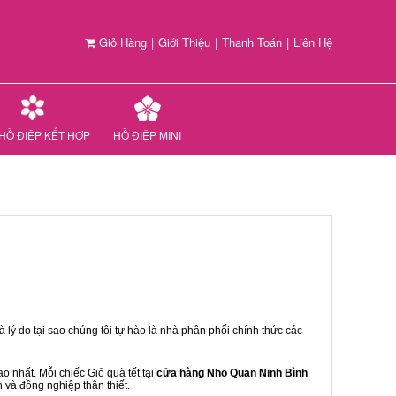
Giỏ Hàng
|
Giới Thiệu
|
Thanh Toán
|
Liên Hệ
HỒ ĐIỆP KẾT HỢP
HỒ ĐIỆP MINI
 lý do tại sao chúng tôi tự hào là nhà phân phối chính thức các
 nhất. Mỗi chiếc Giỏ quà tết tại
cửa hàng Nho Quan Ninh Bình
n và đồng nghiệp thân thiết.