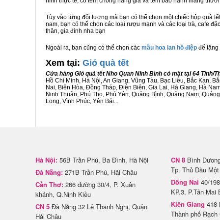
hình thực tế, có tem chống hàng giả và tem bảo hành mang thươ
Tùy vào từng đối tượng mà bạn có thể chọn một chiếc hộp quà t
nam, bạn có thể chọn các loại rượu mạnh và các loại trà, cafe đặ
thân, gia đình nha bạn
Ngoài ra, bạn cũng có thể chọn các
mẫu hoa lan hồ điệp
để tặng 
Xem tại:
G
iỏ quà tết
Cửa hàng Giỏ quà tết Nho Quan Ninh Bình có mặt tại 64 Tỉnh/
Hồ Chí Minh, Hà Nội, An Giang, Vũng Tàu, Bạc Liêu, Bắc Kạn, 
Nai, Biên Hòa, Đồng Tháp, Điện Biên, Gia Lai, Hà Giang, Hà N
Ninh Thuận, Phú Thọ, Phú Yên, Quảng Bình, Quảng Nam, Quảng Ng
Long, Vĩnh Phúc, Yên Bái...
Hà Nội:
56B Trần Phú, Ba Đình, Hà Nội
CN 8
Bình Dương 
Tp. Thủ Dầu Một
Đà Nẵng:
271B Trần Phú, Hải Châu
Đồng Nai
40/198
Cần Thơ:
266 đường 30/4, P. Xuân
KP.3, P.Tân Mai 
khánh, Q.Ninh Kiều
Kiên Giang
418 
CN 5
Đà Nẵng 32 Lê Thanh Nghị, Quận
Thành phố Rạch 
Hải Châu