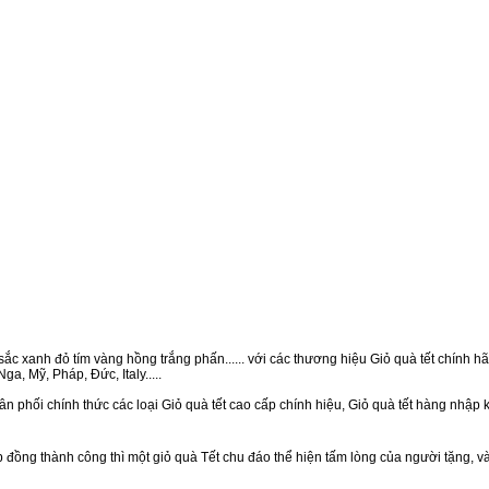
ắc xanh đỏ tím vàng hồng trắng phấn...... với các thương hiệu Giỏ quà tết chính hãn
a, Mỹ, Pháp, Đức, Italy.....
n phối chính thức các loại Giỏ quà tết cao cấp chính hiệu, Giỏ quà tết hàng nhập
ồng thành công thì một giỏ quà Tết chu đáo thể hiện tấm lòng của người tặng, v