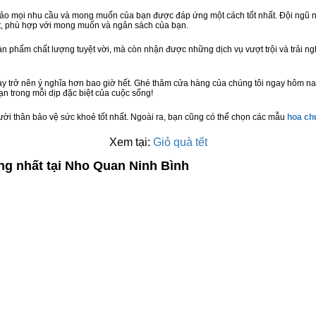
bảo mọi nhu cầu và mong muốn của bạn được đáp ứng một cách tốt nhất. Đội ngũ n
t, phù hợp với mong muốn và ngân sách của bạn.
n phẩm chất lượng tuyệt vời, mà còn nhận được những dịch vụ vượt trội và trải n
y trở nên ý nghĩa hơn bao giờ hết. Ghé thăm cửa hàng của chúng tôi ngay hôm na
n trong mỗi dịp đặc biệt của cuộc sống!
ười thân bảo vệ sức khoẻ tốt nhất. Ngoài ra, bạn cũng có thể chọn các mẫu
hoa c
Xem tại:
Giỏ quà tết
ng nhất tại Nho Quan Ninh Bình