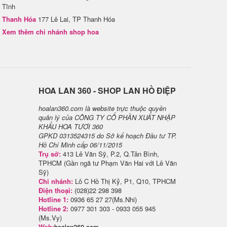
Tĩnh
Thanh Hóa
177 Lê Lai, TP Thanh Hóa
Xem thêm chi nhánh shop hoa
H​OA LAN 360 - SHOP LAN HỒ ĐIỆP
hoalan360.com là website trực thuộc quyền
quản lý của CÔNG TY CỔ PHẦN XUẤT NHẬP
KHẨU HOA TƯƠI 360
GPKD 0313524315 do Sở kế hoạch Đầu tư TP.
Hồ Chí Minh cấp 06/11/2015
Trụ sở:
413 Lê Văn Sỹ, P.2, Q.Tân Bình,
TPHCM (Gần ngã tư Phạm Văn Hai với Lê Văn
Sỹ)
Chi nhánh:
Lô C Hồ Thị Kỷ, P1, Q10, TPHCM
Điện thoại:
(028)22 298 398
Hotline 1:
0936 65 27 27(Ms.Nhi)
Hotline 2:
0977 301 303 - 0933 055 945
(Ms.Vy)
Web:
hoalan360.com