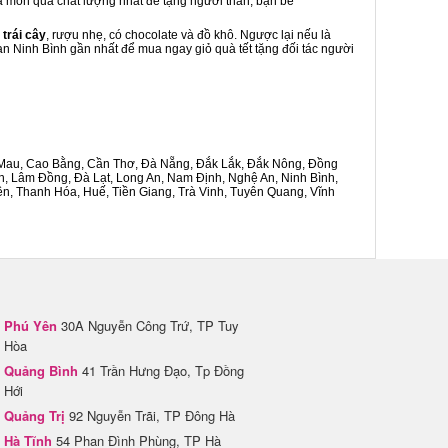
 là món quà chất lượng nhất để tặng người thân, bạn bè
 trái cây
, rượu nhẹ, có chocolate và đồ khô. Ngược lại nếu là
an Ninh Bình gần nhất để mua ngay giỏ quà tết tặng đối tác người
Cà Mau, Cao Bằng, Cần Thơ, Đà Nẵng, Đắk Lắk, Đắk Nông, Đồng
n, Lâm Đồng, Đà Lạt, Long An, Nam Định, Nghệ An, Ninh Bình,
n, Thanh Hóa, Huế, Tiền Giang, Trà Vinh, Tuyên Quang, Vĩnh
Phú Yên
30A Nguyễn Công Trứ, TP Tuy
Hòa
Quảng Bình
41 Trần Hưng Đạo, Tp Đồng
Hới
Quảng Trị
92 Nguyễn Trãi, TP Đông Hà
Hà Tĩnh
54 Phan Đình Phùng, TP Hà