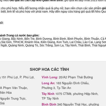
ng hiệu
Giỏ quà tết cao cấp Nho Quan Ninh Bình
. giỏ quà tết đẹp nhất 2023 luôn
ết cho phù hợp. Nếu đối tượng nhận quà là phụ nữ, bạn nên chọn các sản phẩm
giỏ
c biệt, tinh tế và phù hợp với phái nam. Hãy đến ngay cửa hàng giỏ quà tết Nho Qu
tết
Thành Trong cả nước bao gồm:
Bắc Giang, Bắc Ninh, Bến Tre, Bình Dương, Bình Định, Bình Phước, Bình Thuận, 
am,Sài Gòn, TPHCM, Khánh Hòa, Kiên Giang, Kon Tum, Lai Châu, Lào Cai, Lạng Sơ
ãi, Quảng Ninh, Quảng Trị, Sóc Trăng, Sơn La, Tây Ninh, Thái Bình, Thái Nguyê
SHOP HOA CÁC TỈNH
151 Phú Lợi, P. Phú Lợi,
Vĩnh Long:
20/A2 Phạm Thái Bường
Long An:
163 Nguyễn Đình Chiểu,
A Phạm Văn Thuận,
Phường 3, Tp Tân An
Biên Hòa
Tây Ninh
1075 CTM8, phường Hiệp Ninh,
Nguyễn Trung Trực,
TP Tây Ninh
Giá
Bình Định
340 Nguyễn Thái Học, phường