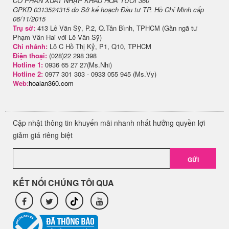
CỔ PHẦN XUẤT NHẬP KHẨU HOA TƯƠI 360
GPKD 0313524315 do Sở kế hoạch Đầu tư TP. Hồ Chí Minh cấp
06/11/2015
Trụ sở:
413 Lê Văn Sỹ, P.2, Q.Tân Bình, TPHCM (Gần ngã tư
Phạm Văn Hai với Lê Văn Sỹ)
Chi nhánh:
Lô C Hồ Thị Kỷ, P1, Q10, TPHCM
Điện thoại:
(028)22 298 398
Hotline 1:
0936 65 27 27(Ms.Nhi)
Hotline 2:
0977 301 303 - 0933 055 945 (Ms.Vy)
Web:
hoalan360.com
Cập nhật thông tin khuyến mãi nhanh nhất hưởng quyền lợi
giảm giá riêng biệt
GỬI
KẾT NỐI CHÚNG TÔI QUA