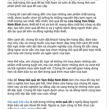
các mặt hàng Giỏ quà tết tại Việt Nam và luôn đi đầu trong lĩnh vực
phân phối Giỏ quà tết cao cấp.
Chúng tôi cam kết mang đến cho bạn những sản phẩm chất lượng
nhất, được tuyển chọn kỹ lưỡng từ những nguyên liệu tươi ngon và
chất lượng cao nhất. Mỗi chiếc Giỏ quà tết tại
cửa hàng Tam Điệp
Ninh Bình
được thiết kế tỉ mỉ và tinh tế, mang đậm chất thủ công và độc
đáo, tạo nên món quà tết thú vị và ý nghĩa dành tặng người thân yêu,
đối tác quý bề trên và đồng nghiệp thân thiết.
Bên cạnh đó, chúng tôi luôn đặt khách hàng lên hàng đầu, đảm bảo
mọi nhu cầu và mong muốn của bạn được đáp ứng một cách tốt nhất.
Đội ngũ nhân viên tận tâm và chuyên nghiệp của chúng tôi sẵn sàng
lắng nghe và tư vấn cho bạn lựa chọn những Giỏ quà tết phù hợp nhất,
phù hợp với mong muốn và ngân sách của bạn.
Hơn thế nữa, với chúng tôi, bạn sẽ không chỉ mua được những sản
phẩm chất lượng tuyệt vời, mà còn nhận được những dịch vụ vượt trội
và trải nghiệm mua sắm tuyệt vời. Chúng tôi cam kết giao hàng đúng
hẹn và đảm bảo sự an tâm trong quá trình mua sắm của bạn.
Hãy để
Shop Giỏ quà tết Tam Điệp Ninh Bình
làm cho mùa tết này trở
nên ý nghĩa hơn bao giờ hết. Ghé thăm cửa hàng của chúng tôi ngay
hôm nay và trải nghiệm sự đẳng cấp và sang trọng từ những món quà
tết đặc biệt. Chúng tôi hân hạnh được phục vụ và đồng hành cùng bạn
trong mỗi dịp đặc biệt của cuộc sống!
Giỏ quà trái cây
là một trong những
món quà tết
ý nghĩa tặng người
thân bảo vệ sức khoẻ tốt nhất. Ngoài ra, bạn cũng có thể chọn các
mẫu
hoa chúc mừng
tặng tết