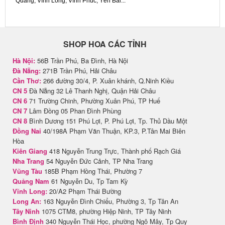
Quang, Vĩnh Long, Vĩnh Phúc, Yên Bái...
SHOP HOA CÁC TỈNH
Hà Nội:
56B Trần Phú, Ba Đình, Hà Nội
Đà Nẵng:
271B Trần Phú, Hải Châu
Cần Thơ:
266 đường 30/4, P. Xuân khánh, Q.Ninh Kiều
CN 5
Đà Nẵng 32 Lê Thanh Nghị, Quận Hải Châu
CN 6
71 Trường Chinh, Phường Xuân Phú, TP Huế
CN 7
Lâm Đồng 05 Phan Đình Phùng
CN 8
Bình Dương 151 Phú Lợi, P. Phú Lợi, Tp. Thủ Dầu Một
Đồng Nai
40/198A Phạm Văn Thuận, KP.3, P.Tân Mai Biên
Hòa
Kiên Giang
418 Nguyễn Trung Trực, Thành phố Rạch Giá
Nha Trang
54 Nguyễn Đức Cảnh, TP Nha Trang
Vũng Tàu
185B Phạm Hồng Thái, Phường 7
Quảng Nam
61 Nguyễn Du, Tp Tam Kỳ
Vĩnh Long:
20/A2 Phạm Thái Bường
Long An:
163 Nguyễn Đình Chiểu, Phường 3, Tp Tân An
Tây Ninh
1075 CTM8, phường Hiệp Ninh, TP Tây Ninh
Bình Định
340 Nguyễn Thái Học, phường Ngô Mây, Tp Quy