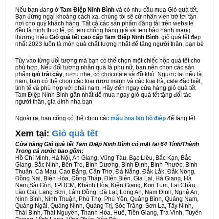
Nếu bạn đang ở
Tam Điệp Ninh Bình
và có nhu cầu mua Giỏ quà tết,
Bạn đừng ngại khoảng cách xa, chúng tôi sẽ cử nhân viên trở tới tận
nơi cho quý khách hàng. Tất cả các sản phẩm đăng tải trên website
đều là hình thực tế, có tem chống hàng giả và tem bảo hành mang
thương hiệu
Giỏ quà tết cao cấp Tam Điệp Ninh Bình
. giỏ quà tết đẹp
nhất 2023 luôn là món quà chất lượng nhất để tặng người thân, bạn bè
Tùy vào từng đối tượng mà bạn có thể chọn một chiếc hộp quà tết cho
phù hợp. Nếu đối tượng nhận quà là phụ nữ, bạn nên chọn các sản
phẩm
giỏ trái cây
, rượu nhẹ, có chocolate và đồ khô. Ngược lại nếu là
nam, bạn có thể chọn các loại rượu mạnh và các loại trà, cafe đặc biệt,
tinh tế và phù hợp với phái nam. Hãy đến ngay cửa hàng giỏ quà tết
Tam Điệp Ninh Bình gần nhất để mua ngay giỏ quà tết tặng đối tác
người thân, gia đình nha bạn
Ngoài ra, bạn cũng có thể chọn các
mẫu hoa lan hồ điệp
để tặng tết
Xem tại:
G
iỏ quà tết
Cửa hàng Giỏ quà tết Tam Điệp Ninh Bình có mặt tại 64 Tỉnh/Thành
Trong cả nước bao gồm:
Hồ Chí Minh, Hà Nội, An Giang, Vũng Tàu, Bạc Liêu, Bắc Kạn, Bắc
Giang, Bắc Ninh, Bến Tre, Bình Dương, Bình Định, Bình Phước, Bình
Thuận, Cà Mau, Cao Bằng, Cần Thơ, Đà Nẵng, Đắk Lắk, Đắk Nông,
Đồng Nai, Biên Hòa, Đồng Tháp, Điện Biên, Gia Lai, Hà Giang, Hà
Nam,Sài Gòn, TPHCM, Khánh Hòa, Kiên Giang, Kon Tum, Lai Châu,
Lào Cai, Lạng Sơn, Lâm Đồng, Đà Lạt, Long An, Nam Định, Nghệ An,
Ninh Bình, Ninh Thuận, Phú Thọ, Phú Yên, Quảng Bình, Quảng Nam,
Quảng Ngãi, Quảng Ninh, Quảng Trị, Sóc Trăng, Sơn La, Tây Ninh,
Thái Bình, Thái Nguyên, Thanh Hóa, Huế, Tiền Giang, Trà Vinh, Tuyên