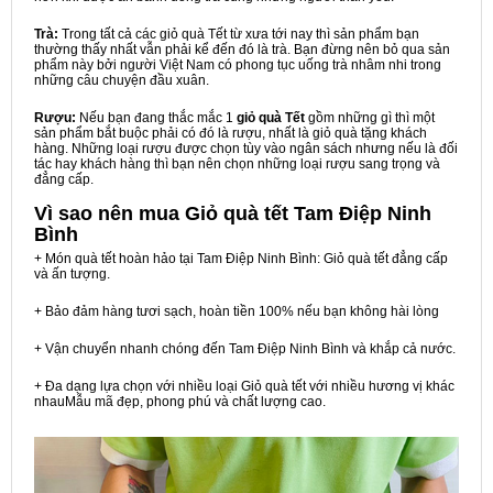
Trà:
Trong tất cả các giỏ quà Tết từ xưa tới nay thì sản phẩm bạn
thường thấy nhất vẫn phải kể đến đó là trà. Bạn đừng nên bỏ qua sản
phẩm này bởi người Việt Nam có phong tục uống trà nhâm nhi trong
những câu chuyện đầu xuân.
Rượu:
Nếu bạn đang thắc mắc 1
giỏ quà Tết
gồm những gì thì một
sản phẩm bắt buộc phải có đó là rượu, nhất là giỏ quà tặng khách
hàng. Những loại rượu được chọn tùy vào ngân sách nhưng nếu là đối
tác hay khách hàng thì bạn nên chọn những loại rượu sang trọng và
đẳng cấp.
Vì sao nên mua
Giỏ quà tết Tam Điệp Ninh
Bình
+ Món quà tết hoàn hảo tại Tam Điệp Ninh Bình: Giỏ quà tết đẳng cấp
và ấn tượng.
+ Bảo đảm hàng tươi sạch, hoàn tiền 100% nếu bạn không hài lòng
+ Vận chuyển nhanh chóng đến Tam Điệp Ninh Bình và khắp cả nước.
+ Đa dạng lựa chọn với nhiều loại Giỏ quà tết với nhiều hương vị khác
nhauMẫu mã đẹp, phong phú và chất lượng cao.