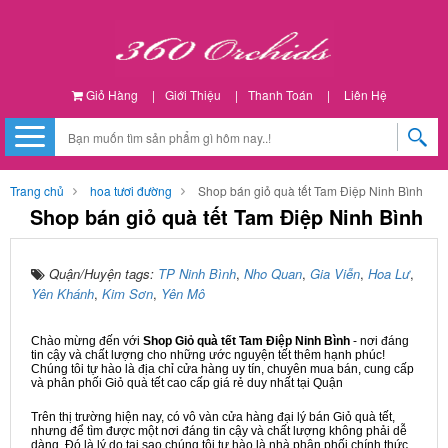
Giỏ Hàng
|
Giới Thiệu
|
Thanh Toán
|
Liên Hệ
Trang chủ
hoa tươi đường
Shop bán giỏ quà tết Tam Điệp Ninh Bình
Shop bán giỏ quà tết Tam Điệp Ninh Bình
Quận/Huyện tags:
TP Ninh Bình
,
Nho Quan
,
Gia Viễn
,
Hoa Lư
,
Yên Khánh
,
Kim Sơn
,
Yên Mô
Chào mừng đến với
Shop Giỏ quà tết Tam Điệp Ninh Bình
- nơi đáng
tin cậy và chất lượng cho những ước nguyện tết thêm hạnh phúc!
Chúng tôi tự hào là địa chỉ cửa hàng uy tín, chuyên mua bán, cung cấp
và phân phối Giỏ quà tết cao cấp giá rẻ duy nhất tại Quận
Trên thị trường hiện nay, có vô vàn cửa hàng đại lý bán Giỏ quà tết,
nhưng để tìm được một nơi đáng tin cậy và chất lượng không phải dễ
dàng. Đó là lý do tại sao chúng tôi tự hào là nhà phân phối chính thức