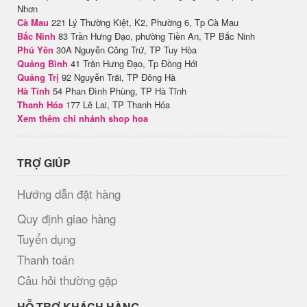
Nhơn
Cà Mau
221 Lý Thường Kiệt, K2, Phường 6, Tp Cà Mau
Bắc Ninh
83 Trần Hưng Đạo, phường Tiền An, TP Bắc Ninh
Phú Yên
30A Nguyễn Công Trứ, TP Tuy Hòa
Quảng Bình
41 Trần Hưng Đạo, Tp Đồng Hới
Quảng Trị
92 Nguyễn Trãi, TP Đông Hà
Hà Tĩnh
54 Phan Đình Phùng, TP Hà Tĩnh
Thanh Hóa
177 Lê Lai, TP Thanh Hóa
Xem thêm chi nhánh shop hoa
TRỢ GIÚP
Hướng dẫn đặt hàng
Quy định giao hàng
Tuyển dụng
Thanh toán
Câu hỏi thường gặp
HỖ TRỢ KHÁCH HÀNG