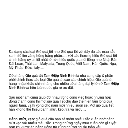
Đa dạng các loại Giỏ quà tết như Giỏ quà tết với đầy đủ các màu sắc
xanh đỏ tím vàng hồng trắng phấn...... với các thương hiệu Giỏ quà tết
chính hãng uy tín tốt nhất tới từ nhiều quốc gia nổi tiếng như Nhật Bản,
Đài Loan, Thái Lan, Malyasia, Trung Quốc, Việt Nam, Hàn Quốc, Nga,
Mỹ, Pháp, Đức, Italy.....
Cửa hàng
Giỏ quà tết Tam Điệp Ninh Bình
là nhà cung cấp & phân
phối chính thức các loại Giỏ quà tết cao cấp chính hiệu, Giỏ quà tết
hàng nhập khẩu chính hãng cho nhiều cửa hàng đại lý lớn ở
Tam Điệp
Ninh Bình
và trên toàn quốc giá rẻ ưu đãi.
Sau một năm cùng giúp đỡ nhau trong công việc hoặc những hợp
đồng thành công thì một giỏ quà Tết chu đáo thể hiện tấm lòng của
người tặng, và hi vọng cho năm mới nhiều suôn sẻ. Một giỏ quà Tết
hẳn không thể thiếu bánh, mứt, kẹo, trà và rượu,...
Bánh, mứt, kẹo:
giỏ quà của bạn sẽ thêm nhiều sắc xuân nhờ bánh
mứt kẹo với nhiều màu sắc. Trong những ngày mùa xuân còn gì tuyệt
hơn khi được ăn bánh uống trà cùng những người thân yêu.