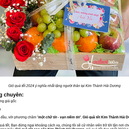
Giỏ quà tết 2024 ý nghĩa nhất tặng người thân tại Kim Thành Hải Dương
ng
chuyên:
ng giá gốc
u
g đầu, với phương châm "
một chữ tín - vạn niềm tin
",
Giỏ quà tết Kim Thành Hải 
à tết, Bạn đừng ngại khoảng cách xa, chúng tôi sẽ cử nhân viên trở tới tận nơi c