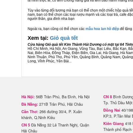
là hình thực tế, có tem chống hàng giả và tem bảo hành mang t
Tùy vào từng đối tượng mà bạn có thể chọn một chiếc hộp quà t
nam, bạn có thể chọn các loại rượu mạnh và các loại trà, cafe đặ
người thân, gia đình nha bạn
Ngoài ra, bạn cũng có thể chọn các
mẫu hoa lan hồ điệp
để tặng 
Xem tại:
G
iỏ quà tết
Cửa hàng Giỏ quà tết Kim Thành Hải Dương có mặt tại 64 Tỉn
Hồ Chí Minh, Hà Nội, An Giang, Vũng Tàu, Bạc Liêu, Bắc Kạn, 
Nai, Biên Hòa, Đồng Tháp, Điện Biên, Gia Lai, Hà Giang, Hà N
Ninh Thuận, Phú Thọ, Phú Yên, Quảng Bình, Quảng Nam, Quảng Ng
Long, Vĩnh Phúc, Yên Bái...
Hà Nội:
56B Trần Phú, Ba Đình, Hà Nội
CN 8
Bình Dương 
Tp. Thủ Dầu Một
Đà Nẵng:
271B Trần Phú, Hải Châu
Đồng Nai
40/198
Cần Thơ:
266 đường 30/4, P. Xuân
KP.3, P.Tân Mai 
khánh, Q.Ninh Kiều
Kiên Giang
418 
CN 5
Đà Nẵng 32 Lê Thanh Nghị, Quận
Thành phố Rạch 
Hải Châu