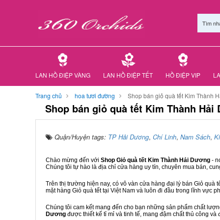
Tìm nh
LAN HỒ ĐIỆP VÀNG
LAN HỒ ĐIỆP TẾT
HỒ ĐIỆP VIP
LA
Trang chủ
hoa tươi đường
Shop bán giỏ quà tết Kim Thành 
Shop bán giỏ quà tết Kim Thành Hải
Quận/Huyện tags:
TP Hải Dương
,
Chí Linh
,
Nam Sách
,
K
Chào mừng đến với
Shop Giỏ quà tết Kim Thành Hải Dương
- n
Chúng tôi tự hào là địa chỉ cửa hàng uy tín, chuyên mua bán, cun
Trên thị trường hiện nay, có vô vàn cửa hàng đại lý bán Giỏ quà t
mặt hàng Giỏ quà tết tại Việt Nam và luôn đi đầu trong lĩnh vực p
Chúng tôi cam kết mang đến cho bạn những sản phẩm chất lượng n
Dương
được thiết kế tỉ mỉ và tinh tế, mang đậm chất thủ công và 