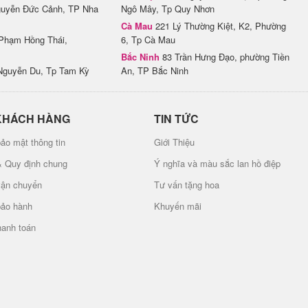
uyễn Đức Cảnh, TP Nha
Ngô Mây, Tp Quy Nhơn
Cà Mau
221 Lý Thường Kiệt, K2, Phường
Phạm Hồng Thái,
6, Tp Cà Mau
Bắc Ninh
83 Trần Hưng Đạo, phường Tiền
Nguyễn Du, Tp Tam Kỳ
An, TP Bắc Ninh
KHÁCH HÀNG
TIN TỨC
ảo mật thông tin
Giới Thiệu
& Quy định chung
Ý nghĩa và màu sắc lan hồ điệp
vận chuyển
Tư vấn tặng hoa
bảo hành
Khuyến mãi
hanh toán