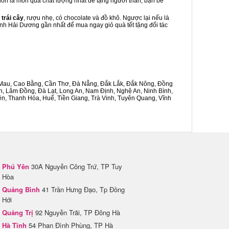
luôn là món quà chất lượng nhất để tặng người thân, bạn bè
 trái cây
, rượu nhẹ, có chocolate và đồ khô. Ngược lại nếu là
hành Hải Dương gần nhất để mua ngay giỏ quà tết tặng đối tác
Cà Mau, Cao Bằng, Cần Thơ, Đà Nẵng, Đắk Lắk, Đắk Nông, Đồng
n, Lâm Đồng, Đà Lạt, Long An, Nam Định, Nghệ An, Ninh Bình,
n, Thanh Hóa, Huế, Tiền Giang, Trà Vinh, Tuyên Quang, Vĩnh
Phú Yên
30A Nguyễn Công Trứ, TP Tuy
Hòa
Quảng Bình
41 Trần Hưng Đạo, Tp Đồng
Hới
Quảng Trị
92 Nguyễn Trãi, TP Đông Hà
Hà Tĩnh
54 Phan Đình Phùng, TP Hà