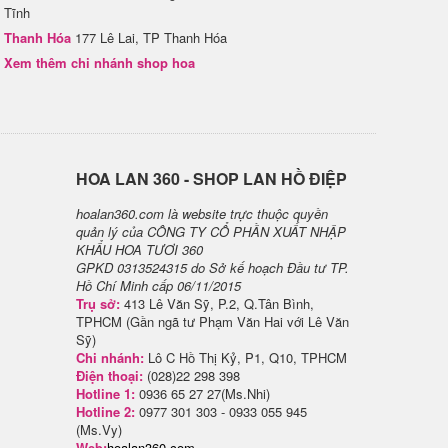
Tĩnh
Thanh Hóa
177 Lê Lai, TP Thanh Hóa
Xem thêm chi nhánh shop hoa
H​OA LAN 360 - SHOP LAN HỒ ĐIỆP
hoalan360.com là website trực thuộc quyền
quản lý của CÔNG TY CỔ PHẦN XUẤT NHẬP
KHẨU HOA TƯƠI 360
GPKD 0313524315 do Sở kế hoạch Đầu tư TP.
Hồ Chí Minh cấp 06/11/2015
Trụ sở:
413 Lê Văn Sỹ, P.2, Q.Tân Bình,
TPHCM (Gần ngã tư Phạm Văn Hai với Lê Văn
Sỹ)
Chi nhánh:
Lô C Hồ Thị Kỷ, P1, Q10, TPHCM
Điện thoại:
(028)22 298 398
Hotline 1:
0936 65 27 27(Ms.Nhi)
Hotline 2:
0977 301 303 - 0933 055 945
(Ms.Vy)
Web:
hoalan360.com