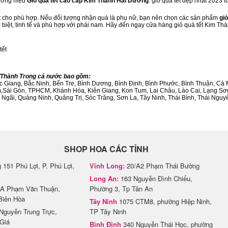
hương hiệu
Giỏ quà tết cao cấp Kim Thành Hải Dương
. giỏ quà tết đẹp nhất 2023 
ết cho phù hợp. Nếu đối tượng nhận quà là phụ nữ, bạn nên chọn các sản phẩm
giỏ
c biệt, tinh tế và phù hợp với phái nam. Hãy đến ngay cửa hàng giỏ quà tết Kim T
tết
h/Thành Trong cả nước bao gồm:
Bắc Giang, Bắc Ninh, Bến Tre, Bình Dương, Bình Định, Bình Phước, Bình Thuận, 
am,Sài Gòn, TPHCM, Khánh Hòa, Kiên Giang, Kon Tum, Lai Châu, Lào Cai, Lạng Sơ
ãi, Quảng Ninh, Quảng Trị, Sóc Trăng, Sơn La, Tây Ninh, Thái Bình, Thái Nguyê
SHOP HOA CÁC TỈNH
151 Phú Lợi, P. Phú Lợi,
Vĩnh Long:
20/A2 Phạm Thái Bường
Long An:
163 Nguyễn Đình Chiểu,
A Phạm Văn Thuận,
Phường 3, Tp Tân An
Biên Hòa
Tây Ninh
1075 CTM8, phường Hiệp Ninh,
Nguyễn Trung Trực,
TP Tây Ninh
Giá
Bình Định
340 Nguyễn Thái Học, phường