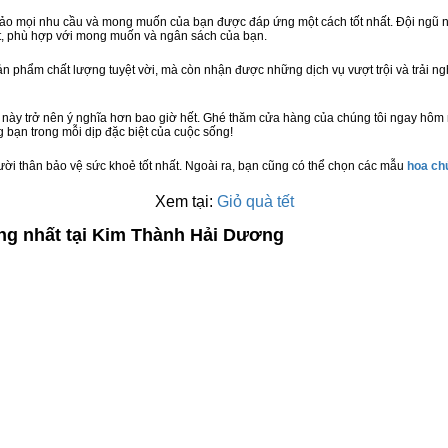
bảo mọi nhu cầu và mong muốn của bạn được đáp ứng một cách tốt nhất. Đội ngũ n
t, phù hợp với mong muốn và ngân sách của bạn.
n phẩm chất lượng tuyệt vời, mà còn nhận được những dịch vụ vượt trội và trải n
 này trở nên ý nghĩa hơn bao giờ hết. Ghé thăm cửa hàng của chúng tôi ngay hôm
 bạn trong mỗi dịp đặc biệt của cuộc sống!
ười thân bảo vệ sức khoẻ tốt nhất. Ngoài ra, bạn cũng có thể chọn các mẫu
hoa c
Xem tại:
Giỏ quà tết
ợng nhất tại Kim Thành Hải Dương