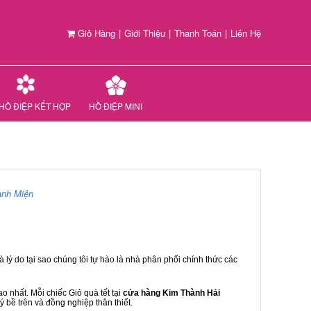
Giỏ Hàng
|
Giới Thiệu
|
Thanh Toán
|
Liên Hệ
HỒ ĐIỆP KẾT HỢP
HỒ ĐIỆP MINI
anh Miện
 lý do tại sao chúng tôi tự hào là nhà phân phối chính thức các
 nhất. Mỗi chiếc Giỏ quà tết tại
cửa hàng Kim Thành Hải
ý bề trên và đồng nghiệp thân thiết.