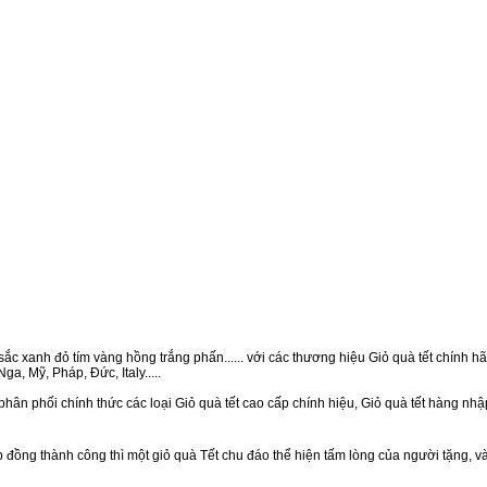
ắc xanh đỏ tím vàng hồng trắng phấn...... với các thương hiệu Giỏ quà tết chính hãn
a, Mỹ, Pháp, Đức, Italy.....
phân phối chính thức các loại Giỏ quà tết cao cấp chính hiệu, Giỏ quà tết hàng nh
ồng thành công thì một giỏ quà Tết chu đáo thể hiện tấm lòng của người tặng, v