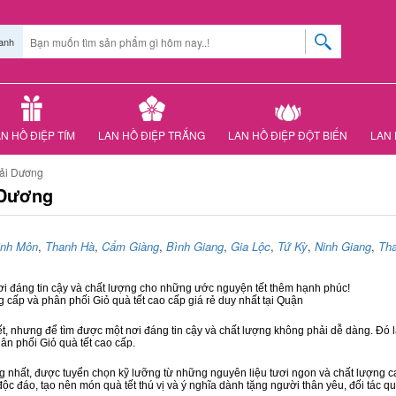
anh
N HỒ ĐIỆP TÍM
LAN HỒ ĐIỆP TRẮNG
LAN HỒ ĐIỆP ĐỘT BIẾN
LAN 
Hải Dương
 Dương
inh Môn
,
Thanh Hà
,
Cẩm Giàng
,
Bình Giang
,
Gia Lộc
,
Tứ Kỳ
,
Ninh Giang
,
Th
ơi đáng tin cậy và chất lượng cho những ước nguyện tết thêm hạnh phúc!
g cấp và phân phối Giỏ quà tết cao cấp giá rẻ duy nhất tại Quận
ết, nhưng để tìm được một nơi đáng tin cậy và chất lượng không phải dễ dàng. Đó là
hân phối Giỏ quà tết cao cấp.
hất, được tuyển chọn kỹ lưỡng từ những nguyên liệu tươi ngon và chất lượng cao
độc đáo, tạo nên món quà tết thú vị và ý nghĩa dành tặng người thân yêu, đối tác qu