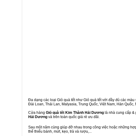
Đa dạng các loại Giỏ quà tết như Giỏ quà tết với đầy đủ các màu s
Đài Loan, Thái Lan, Malyasia, Trung Quốc, Việt Nam, Hàn Quốc, Ng
Cửa hàng
Giỏ quà tết Kim Thành Hải Dương
là nhà cung cấp & 
Hải Dương
và trên toàn quốc giá rẻ ưu đãi.
Sau một năm cùng giúp đỡ nhau trong công việc hoặc những hợp đ
thể thiếu bánh, mứt, kẹo, trà và rượu,...