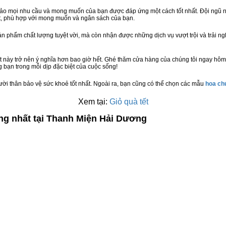
bảo mọi nhu cầu và mong muốn của bạn được đáp ứng một cách tốt nhất. Đội ngũ n
t, phù hợp với mong muốn và ngân sách của bạn.
n phẩm chất lượng tuyệt vời, mà còn nhận được những dịch vụ vượt trội và trải n
t này trở nên ý nghĩa hơn bao giờ hết. Ghé thăm cửa hàng của chúng tôi ngay hôm
 bạn trong mỗi dịp đặc biệt của cuộc sống!
ười thân bảo vệ sức khoẻ tốt nhất. Ngoài ra, bạn cũng có thể chọn các mẫu
hoa c
Xem tại:
Giỏ quà tết
ợng nhất tại Thanh Miện Hải Dương