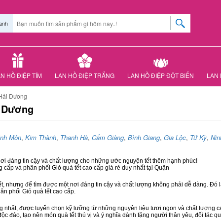
anh
N HỒ ĐIỆP TÍM
LAN HỒ ĐIỆP TRẮNG
LAN HỒ ĐIỆP ĐỘT BIẾN
LAN 
 Hải Dương
i Dương
inh Môn
,
Kim Thành
,
Thanh Hà
,
Cẩm Giàng
,
Bình Giang
,
Gia Lộc
,
Tứ Kỳ
,
Nin
nơi đáng tin cậy và chất lượng cho những ước nguyện tết thêm hạnh phúc!
g cấp và phân phối Giỏ quà tết cao cấp giá rẻ duy nhất tại Quận
ết, nhưng để tìm được một nơi đáng tin cậy và chất lượng không phải dễ dàng. Đó là
hân phối Giỏ quà tết cao cấp.
hất, được tuyển chọn kỹ lưỡng từ những nguyên liệu tươi ngon và chất lượng cao
độc đáo, tạo nên món quà tết thú vị và ý nghĩa dành tặng người thân yêu, đối tác qu