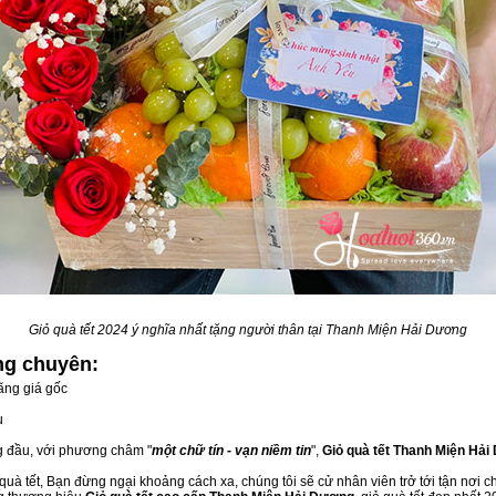
Giỏ quà tết 2024 ý nghĩa nhất tặng người thân tại Thanh Miện Hải Dương
ơng
chuyên:
ãng giá gốc
u
ng đầu, với phương châm "
một chữ tín - vạn niềm tin
",
Giỏ quà tết Thanh Miện Hả
uà tết, Bạn đừng ngại khoảng cách xa, chúng tôi sẽ cử nhân viên trở tới tận nơi c