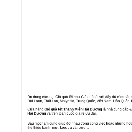
Đa dạng các loại Giỏ quà tết như Giỏ quà tết với đầy đủ các màu s
Đài Loan, Thái Lan, Malyasia, Trung Quốc, Việt Nam, Hàn Quốc, Ng
Cửa hàng
Giỏ quà tết Thanh Miện Hải Dương
là nhà cung cấp & 
Hải Dương
và trên toàn quốc giá rẻ ưu đãi.
Sau một năm cùng giúp đỡ nhau trong công việc hoặc những hợp đ
thể thiếu bánh, mứt, kẹo, trà và rượu,...