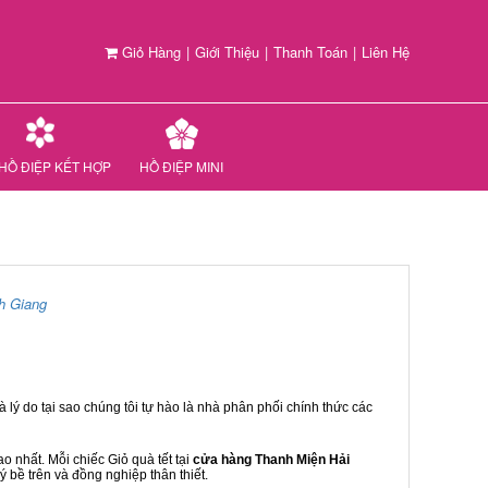
Giỏ Hàng
|
Giới Thiệu
|
Thanh Toán
|
Liên Hệ
HỒ ĐIỆP KẾT HỢP
HỒ ĐIỆP MINI
h Giang
 lý do tại sao chúng tôi tự hào là nhà phân phối chính thức các
 nhất. Mỗi chiếc Giỏ quà tết tại
cửa hàng Thanh Miện Hải
ý bề trên và đồng nghiệp thân thiết.