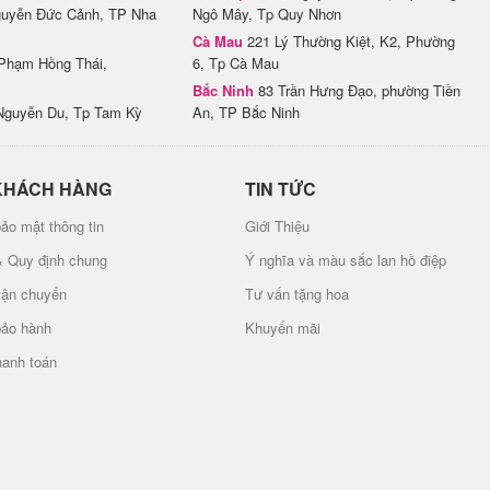
uyễn Đức Cảnh, TP Nha
Ngô Mây, Tp Quy Nhơn
Cà Mau
221 Lý Thường Kiệt, K2, Phường
Phạm Hồng Thái,
6, Tp Cà Mau
Bắc Ninh
83 Trần Hưng Đạo, phường Tiền
Nguyễn Du, Tp Tam Kỳ
An, TP Bắc Ninh
KHÁCH HÀNG
TIN TỨC
ảo mật thông tin
Giới Thiệu
& Quy định chung
Ý nghĩa và màu sắc lan hồ điệp
vận chuyển
Tư vấn tặng hoa
bảo hành
Khuyến mãi
hanh toán