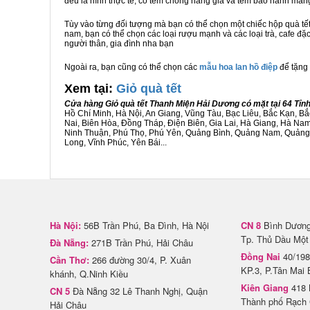
đều là hình thực tế, có tem chống hàng giả và tem bảo hành ma
Tùy vào từng đối tượng mà bạn có thể chọn một chiếc hộp quà t
nam, bạn có thể chọn các loại rượu mạnh và các loại trà, cafe đặ
người thân, gia đình nha bạn
Ngoài ra, bạn cũng có thể chọn các
mẫu hoa lan hồ điệp
để tặng 
Xem tại:
G
iỏ quà tết
Cửa hàng Giỏ quà tết Thanh Miện Hải Dương có mặt tại 64 Tỉ
Hồ Chí Minh, Hà Nội, An Giang, Vũng Tàu, Bạc Liêu, Bắc Kạn, 
Nai, Biên Hòa, Đồng Tháp, Điện Biên, Gia Lai, Hà Giang, Hà N
Ninh Thuận, Phú Thọ, Phú Yên, Quảng Bình, Quảng Nam, Quảng Ng
Long, Vĩnh Phúc, Yên Bái...
Hà Nội:
56B Trần Phú, Ba Đình, Hà Nội
CN 8
Bình Dương 
Tp. Thủ Dầu Một
Đà Nẵng:
271B Trần Phú, Hải Châu
Đồng Nai
40/198
Cần Thơ:
266 đường 30/4, P. Xuân
KP.3, P.Tân Mai 
khánh, Q.Ninh Kiều
Kiên Giang
418 
CN 5
Đà Nẵng 32 Lê Thanh Nghị, Quận
Thành phố Rạch 
Hải Châu