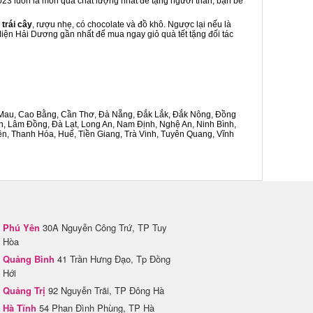
2023 luôn là món quà chất lượng nhất để tặng người thân, bạn bè
 trái cây
, rượu nhẹ, có chocolate và đồ khô. Ngược lại nếu là
 Miện Hải Dương gần nhất để mua ngay giỏ quà tết tặng đối tác
Cà Mau, Cao Bằng, Cần Thơ, Đà Nẵng, Đắk Lắk, Đắk Nông, Đồng
n, Lâm Đồng, Đà Lạt, Long An, Nam Định, Nghệ An, Ninh Bình,
n, Thanh Hóa, Huế, Tiền Giang, Trà Vinh, Tuyên Quang, Vĩnh
Phú Yên
30A Nguyễn Công Trứ, TP Tuy
Hòa
Quảng Bình
41 Trần Hưng Đạo, Tp Đồng
Hới
Quảng Trị
92 Nguyễn Trãi, TP Đông Hà
Hà Tĩnh
54 Phan Đình Phùng, TP Hà