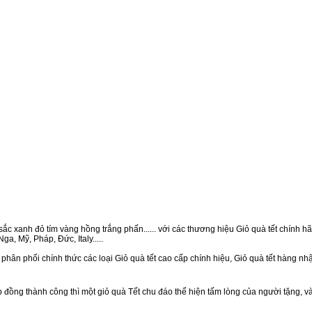
ắc xanh đỏ tím vàng hồng trắng phấn...... với các thương hiệu Giỏ quà tết chính hãn
a, Mỹ, Pháp, Đức, Italy.....
phân phối chính thức các loại Giỏ quà tết cao cấp chính hiệu, Giỏ quà tết hàng n
ồng thành công thì một giỏ quà Tết chu đáo thể hiện tấm lòng của người tặng, v