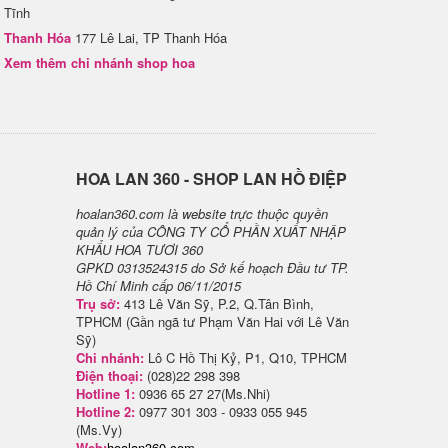
Tĩnh
Thanh Hóa
177 Lê Lai, TP Thanh Hóa
Xem thêm chi nhánh shop hoa
H​OA LAN 360 - SHOP LAN HỒ ĐIỆP
hoalan360.com là website trực thuộc quyền
quản lý của CÔNG TY CỔ PHẦN XUẤT NHẬP
KHẨU HOA TƯƠI 360
GPKD 0313524315 do Sở kế hoạch Đầu tư TP.
Hồ Chí Minh cấp 06/11/2015
Trụ sở:
413 Lê Văn Sỹ, P.2, Q.Tân Bình,
TPHCM (Gần ngã tư Phạm Văn Hai với Lê Văn
Sỹ)
Chi nhánh:
Lô C Hồ Thị Kỷ, P1, Q10, TPHCM
Điện thoại:
(028)22 298 398
Hotline 1:
0936 65 27 27(Ms.Nhi)
Hotline 2:
0977 301 303 - 0933 055 945
(Ms.Vy)
Web:
hoalan360.com