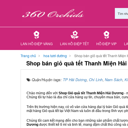
Tìm nh
LAN HỒ ĐIỆP VÀNG
LAN HỒ ĐIỆP TẾT
HỒ ĐIỆP VIP
LA
Trang chủ
hoa tươi đường
Shop bán giỏ quà tết Thanh Miện
Shop bán giỏ quà tết Thanh Miện Hả
Quận/Huyện tags:
TP Hải Dương
,
Chí Linh
,
Nam Sách
,
K
Chào mừng đến với
Shop Giỏ quà tết Thanh Miện Hải Dương
- 
Chúng tôi tự hào là địa chỉ cửa hàng uy tín, chuyên mua bán, cun
Trên thị trường hiện nay, có vô vàn cửa hàng đại lý bán Giỏ quà t
mặt hàng Giỏ quà tết tại Việt Nam và luôn đi đầu trong lĩnh vực p
Chúng tôi cam kết mang đến cho bạn những sản phẩm chất lượng n
Dương
được thiết kế tỉ mỉ và tinh tế, mang đậm chất thủ công và 