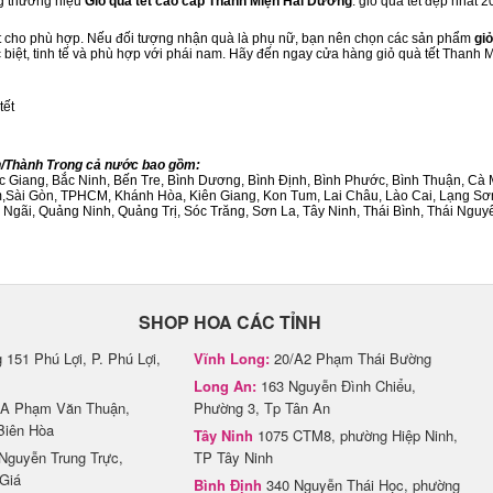
ng thương hiệu
Giỏ quà tết cao cấp Thanh Miện Hải Dương
. giỏ quà tết đẹp nhất 
ết cho phù hợp. Nếu đối tượng nhận quà là phụ nữ, bạn nên chọn các sản phẩm
giỏ
c biệt, tinh tế và phù hợp với phái nam. Hãy đến ngay cửa hàng giỏ quà tết Thanh
tết
nh/Thành Trong cả nước bao gồm:
Bắc Giang, Bắc Ninh, Bến Tre, Bình Dương, Bình Định, Bình Phước, Bình Thuận, 
am,Sài Gòn, TPHCM, Khánh Hòa, Kiên Giang, Kon Tum, Lai Châu, Lào Cai, Lạng Sơ
ãi, Quảng Ninh, Quảng Trị, Sóc Trăng, Sơn La, Tây Ninh, Thái Bình, Thái Nguyê
SHOP HOA CÁC TỈNH
151 Phú Lợi, P. Phú Lợi,
Vĩnh Long:
20/A2 Phạm Thái Bường
Long An:
163 Nguyễn Đình Chiểu,
A Phạm Văn Thuận,
Phường 3, Tp Tân An
Biên Hòa
Tây Ninh
1075 CTM8, phường Hiệp Ninh,
Nguyễn Trung Trực,
TP Tây Ninh
Giá
Bình Định
340 Nguyễn Thái Học, phường