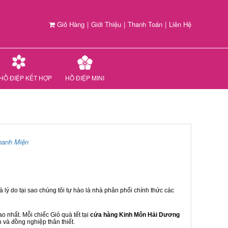
Giỏ Hàng
|
Giới Thiệu
|
Thanh Toán
|
Liên Hệ
HỒ ĐIỆP KẾT HỢP
HỒ ĐIỆP MINI
hanh Miện
 lý do tại sao chúng tôi tự hào là nhà phân phối chính thức các
 nhất. Mỗi chiếc Giỏ quà tết tại
cửa hàng Kinh Môn Hải Dương
n và đồng nghiệp thân thiết.