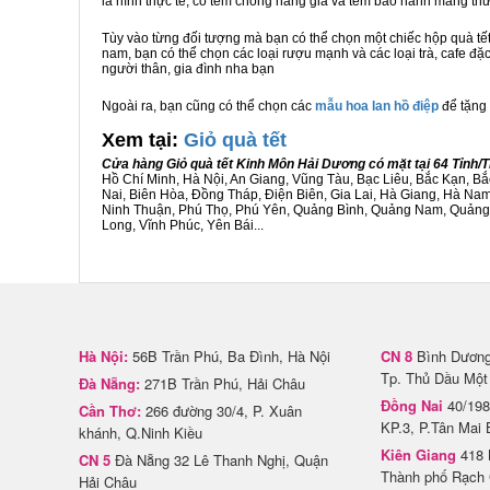
là hình thực tế, có tem chống hàng giả và tem bảo hành mang t
Tùy vào từng đối tượng mà bạn có thể chọn một chiếc hộp quà t
nam, bạn có thể chọn các loại rượu mạnh và các loại trà, cafe đặ
người thân, gia đình nha bạn
Ngoài ra, bạn cũng có thể chọn các
mẫu hoa lan hồ điệp
để tặng 
Xem tại:
G
iỏ quà tết
Cửa hàng Giỏ quà tết Kinh Môn Hải Dương có mặt tại 64 Tỉnh
Hồ Chí Minh, Hà Nội, An Giang, Vũng Tàu, Bạc Liêu, Bắc Kạn, 
Nai, Biên Hòa, Đồng Tháp, Điện Biên, Gia Lai, Hà Giang, Hà N
Ninh Thuận, Phú Thọ, Phú Yên, Quảng Bình, Quảng Nam, Quảng Ng
Long, Vĩnh Phúc, Yên Bái...
Hà Nội:
56B Trần Phú, Ba Đình, Hà Nội
CN 8
Bình Dương 
Tp. Thủ Dầu Một
Đà Nẵng:
271B Trần Phú, Hải Châu
Đồng Nai
40/198
Cần Thơ:
266 đường 30/4, P. Xuân
KP.3, P.Tân Mai 
khánh, Q.Ninh Kiều
Kiên Giang
418 
CN 5
Đà Nẵng 32 Lê Thanh Nghị, Quận
Thành phố Rạch 
Hải Châu