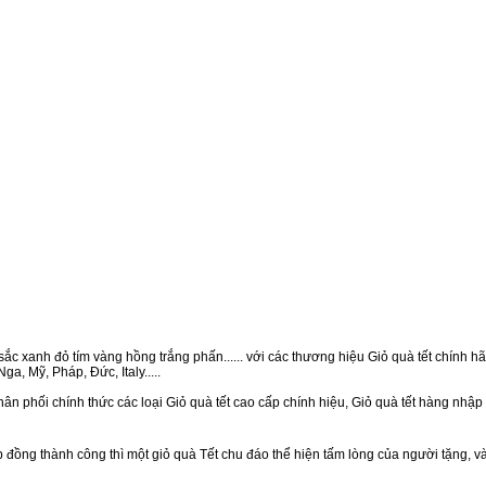
ắc xanh đỏ tím vàng hồng trắng phấn...... với các thương hiệu Giỏ quà tết chính hãn
a, Mỹ, Pháp, Đức, Italy.....
ân phối chính thức các loại Giỏ quà tết cao cấp chính hiệu, Giỏ quà tết hàng nhậ
ồng thành công thì một giỏ quà Tết chu đáo thể hiện tấm lòng của người tặng, v