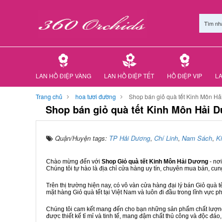
Tìm nh
LAN HỒ ĐIỆP VÀNG
LAN HỒ ĐIỆP TẾT
HỒ ĐIỆP VIP
LA
Trang chủ
hoa tươi đường
Shop bán giỏ quà tết Kinh Môn H
Shop bán giỏ quà tết Kinh Môn Hải 
Quận/Huyện tags:
TP Hải Dương
,
Chí Linh
,
Nam Sách
,
K
Chào mừng đến với
Shop Giỏ quà tết Kinh Môn Hải Dương
- nơ
Chúng tôi tự hào là địa chỉ cửa hàng uy tín, chuyên mua bán, cun
Trên thị trường hiện nay, có vô vàn cửa hàng đại lý bán Giỏ quà t
mặt hàng Giỏ quà tết tại Việt Nam và luôn đi đầu trong lĩnh vực p
Chúng tôi cam kết mang đến cho bạn những sản phẩm chất lượng n
được thiết kế tỉ mỉ và tinh tế, mang đậm chất thủ công và độc đáo,