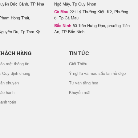
uyễn Đức Cảnh, TP Nha
Ngô Mây, Tp Quy Nhơn
Cà Mau
221 Lý Thường Kiệt, K2, Phường
Phạm Hồng Thái,
6, Tp Cà Mau
Bắc Ninh
83 Trần Hưng Đạo, phường Tiền
Nguyễn Du, Tp Tam Kỳ
An, TP Bắc Ninh
KHÁCH HÀNG
TIN TỨC
ảo mật thông tin
Giới Thiệu
& Quy định chung
Ý nghĩa và màu sắc lan hồ điệp
vận chuyển
Tư vấn tặng hoa
bảo hành
Khuyến mãi
hanh toán