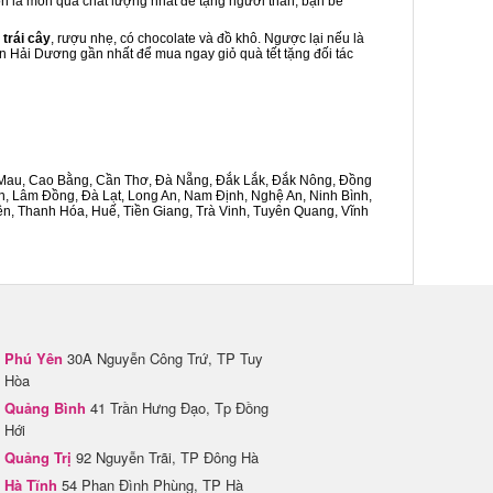
uôn là món quà chất lượng nhất để tặng người thân, bạn bè
 trái cây
, rượu nhẹ, có chocolate và đồ khô. Ngược lại nếu là
ôn Hải Dương gần nhất để mua ngay giỏ quà tết tặng đối tác
Cà Mau, Cao Bằng, Cần Thơ, Đà Nẵng, Đắk Lắk, Đắk Nông, Đồng
n, Lâm Đồng, Đà Lạt, Long An, Nam Định, Nghệ An, Ninh Bình,
n, Thanh Hóa, Huế, Tiền Giang, Trà Vinh, Tuyên Quang, Vĩnh
Phú Yên
30A Nguyễn Công Trứ, TP Tuy
Hòa
Quảng Bình
41 Trần Hưng Đạo, Tp Đồng
Hới
Quảng Trị
92 Nguyễn Trãi, TP Đông Hà
Hà Tĩnh
54 Phan Đình Phùng, TP Hà