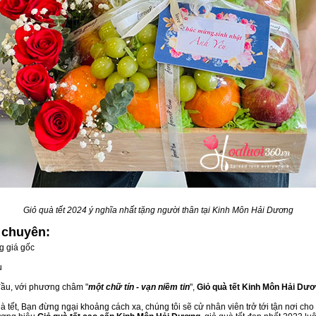
Giỏ quà tết 2024 ý nghĩa nhất tặng người thân tại Kinh Môn Hải Dương
g
chuyên:
g giá gốc
u
đầu, với phương châm "
một chữ tín - vạn niềm tin
",
Giỏ quà tết Kinh Môn Hải Dư
 tết, Bạn đừng ngại khoảng cách xa, chúng tôi sẽ cử nhân viên trở tới tận nơi cho