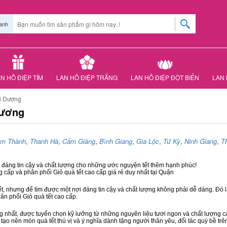
anh
N HỒ ĐIỆP TÍM
LAN HỒ ĐIỆP TRẮNG
LAN HỒ ĐIỆP ĐỘT BIẾN
LAN 
ải Dương
Dương
im Thành
,
Thanh Hà
,
Cẩm Giàng
,
Bình Giang
,
Gia Lộc
,
Tứ Kỳ
,
Ninh Giang
,
T
i đáng tin cậy và chất lượng cho những ước nguyện tết thêm hạnh phúc!
g cấp và phân phối Giỏ quà tết cao cấp giá rẻ duy nhất tại Quận
ết, nhưng để tìm được một nơi đáng tin cậy và chất lượng không phải dễ dàng. Đó là
hân phối Giỏ quà tết cao cấp.
hất, được tuyển chọn kỹ lưỡng từ những nguyên liệu tươi ngon và chất lượng cao
 tạo nên món quà tết thú vị và ý nghĩa dành tặng người thân yêu, đối tác quý bề trê