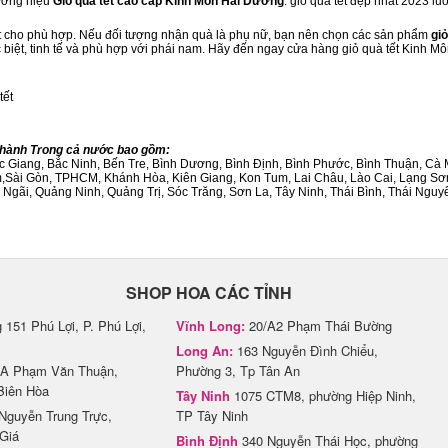
hương hiệu
Giỏ quà tết cao cấp Kinh Môn Hải Dương
. giỏ quà tết đẹp nhất 2023 l
ết cho phù hợp. Nếu đối tượng nhận quà là phụ nữ, bạn nên chọn các sản phẩm
giỏ
c biệt, tinh tế và phù hợp với phái nam. Hãy đến ngay cửa hàng giỏ quà tết Kinh M
tết
/Thành Trong cả nước bao gồm:
Bắc Giang, Bắc Ninh, Bến Tre, Bình Dương, Bình Định, Bình Phước, Bình Thuận, 
am,Sài Gòn, TPHCM, Khánh Hòa, Kiên Giang, Kon Tum, Lai Châu, Lào Cai, Lạng Sơ
ãi, Quảng Ninh, Quảng Trị, Sóc Trăng, Sơn La, Tây Ninh, Thái Bình, Thái Nguyê
SHOP HOA CÁC TỈNH
151 Phú Lợi, P. Phú Lợi,
Vĩnh Long:
20/A2 Phạm Thái Bường
Long An:
163 Nguyễn Đình Chiểu,
A Phạm Văn Thuận,
Phường 3, Tp Tân An
Biên Hòa
Tây Ninh
1075 CTM8, phường Hiệp Ninh,
Nguyễn Trung Trực,
TP Tây Ninh
Giá
Bình Định
340 Nguyễn Thái Học, phường