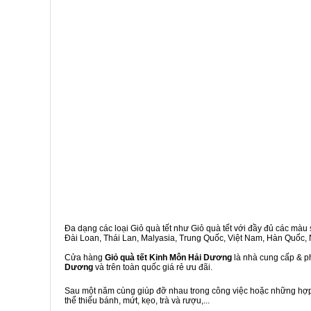
Đa dạng các loại Giỏ quà tết như Giỏ quà tết với đầy đủ các màu s
Đài Loan, Thái Lan, Malyasia, Trung Quốc, Việt Nam, Hàn Quốc, Ng
Cửa hàng
Giỏ quà tết Kinh Môn Hải Dương
là nhà cung cấp & ph
Dương
và trên toàn quốc giá rẻ ưu đãi.
Sau một năm cùng giúp đỡ nhau trong công việc hoặc những hợp đ
thể thiếu bánh, mứt, kẹo, trà và rượu,...