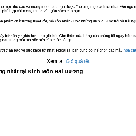
bảo mọi nhu cầu và mong muốn của bạn được đáp ứng một cách tốt nhất. Đội ngũ n
t, phù hợp với mong muốn và ngân sách của bạn.
n phẩm chất lượng tuyệt vời, mà còn nhận được những dịch vụ vượt trội và trải n
ày trở nên ý nghĩa hơn bao giờ hết. Ghé thăm cửa hàng của chúng tôi ngay hôm n
 bạn trong mỗi dịp đặc biệt của cuộc sống!
ười thân bảo vệ sức khoẻ tốt nhất. Ngoài ra, bạn cũng có thể chọn các mẫu
hoa c
Xem tại:
Giỏ quà tết
ợng nhất tại Kinh Môn Hải Dương