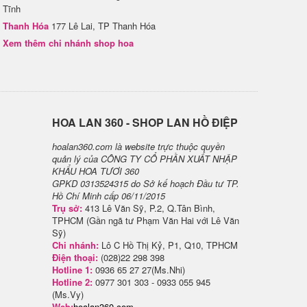
Tĩnh
Thanh Hóa
177 Lê Lai, TP Thanh Hóa
Xem thêm chi nhánh shop hoa
H​OA LAN 360 - SHOP LAN HỒ ĐIỆP
hoalan360.com là website trực thuộc quyền
quản lý của CÔNG TY CỔ PHẦN XUẤT NHẬP
KHẨU HOA TƯƠI 360
GPKD 0313524315 do Sở kế hoạch Đầu tư TP.
Hồ Chí Minh cấp 06/11/2015
Trụ sở:
413 Lê Văn Sỹ, P.2, Q.Tân Bình,
TPHCM (Gần ngã tư Phạm Văn Hai với Lê Văn
Sỹ)
Chi nhánh:
Lô C Hồ Thị Kỷ, P1, Q10, TPHCM
Điện thoại:
(028)22 298 398
Hotline 1:
0936 65 27 27(Ms.Nhi)
Hotline 2:
0977 301 303 - 0933 055 945
(Ms.Vy)
Web:
hoalan360.com