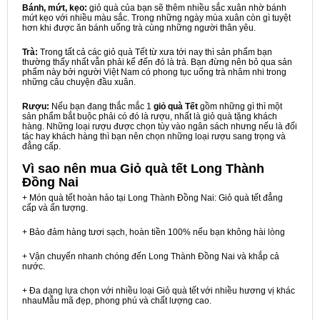
Bánh, mứt, kẹo:
giỏ quà của bạn sẽ thêm nhiều sắc xuân nhờ bánh
mứt kẹo với nhiều màu sắc. Trong những ngày mùa xuân còn gì tuyệt
hơn khi được ăn bánh uống trà cùng những người thân yêu.
Trà:
Trong tất cả các giỏ quà Tết từ xưa tới nay thì sản phẩm bạn
thường thấy nhất vẫn phải kể đến đó là trà. Bạn đừng nên bỏ qua sản
phẩm này bởi người Việt Nam có phong tục uống trà nhâm nhi trong
những câu chuyện đầu xuân.
Rượu:
Nếu bạn đang thắc mắc 1
giỏ quà Tết
gồm những gì thì một
sản phẩm bắt buộc phải có đó là rượu, nhất là giỏ quà tặng khách
hàng. Những loại rượu được chọn tùy vào ngân sách nhưng nếu là đối
tác hay khách hàng thì bạn nên chọn những loại rượu sang trọng và
đẳng cấp.
Vì sao nên mua
Giỏ quà tết Long Thành
Đồng Nai
+ Món quà tết hoàn hảo tại Long Thành Đồng Nai: Giỏ quà tết đẳng
cấp và ấn tượng.
+ Bảo đảm hàng tươi sạch, hoàn tiền 100% nếu bạn không hài lòng
+ Vận chuyển nhanh chóng đến Long Thành Đồng Nai và khắp cả
nước.
+ Đa dạng lựa chọn với nhiều loại Giỏ quà tết với nhiều hương vị khác
nhauMẫu mã đẹp, phong phú và chất lượng cao.