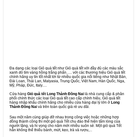
Đa dạng các loại Giỏ quà tết như Giỏ quà tết với đầy đủ các màu sắc
xanh đỏ tím vàng hồng trắng phấn...... với các thương hiệu Giỏ quà tết
chính hãng uy tín tốt nhất tới từ nhiều quốc gia nổi tiếng như Nhật Bản,
Đài Loan, Thái Lan, Malyasia, Trung Quốc, Việt Nam, Hàn Quốc, Nga,
Mỹ, Pháp, Đức, Italy.....
Cửa hàng
Giỏ quà tết Long Thành Đồng Nai
là nhà cung cấp & phân
phối chính thức các loại Giỏ quà tết cao cấp chính hiệu, Giỏ quà tết
hàng nhập khẩu chính hãng cho nhiều cửa hàng đại lý lớn ở
Long
Thành Đồng Nai
và trên toàn quốc giá rẻ ưu đãi.
Sau một năm cùng giúp đỡ nhau trong công việc hoặc những hợp
đồng thành công thì một giỏ quà Tết chu đáo thể hiện tấm lòng của
người tặng, và hi vọng cho năm mới nhiều suôn sẻ. Một giỏ quà Tết
hẳn không thể thiếu bánh, mứt, kẹo, trà và rượu,...