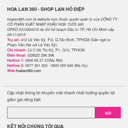
H​OA LAN 360 - SHOP LAN HỒ ĐIỆP
hoalan360.com là website trực thuộc quyền quản lý của CÔNG TY
CỔ PHẦN XUẤT NHẬP KHẨU HOA TƯƠI 360
GPKD 0313524315 do Sở kế hoạch Đầu tư TP. Hồ Chí Minh cấp
06/11/2015
Trụ sở:
413 Lê Văn Sỹ, P.2, Q.Tân Bình, TPHCM (Gần ngã tư
Phạm Văn Hai với Lê Văn Sỹ)
Chi nhánh:
Lô C Hồ Thị Kỷ, P1, Q10, TPHCM
Điện thoại:
(028)22 298 398
Hotline 1:
0936 65 27 27(Ms.Nhi)
Hotline 2:
0977 301 303 - 0933 055 945 (Ms.Vy)
Web:
hoalan360.com
Cập nhật thông tin khuyến mãi nhanh nhất hưởng quyền lợi
giảm giá riêng biệt
GỬI
KẾT NỐI CHÚNG TÔI QUA