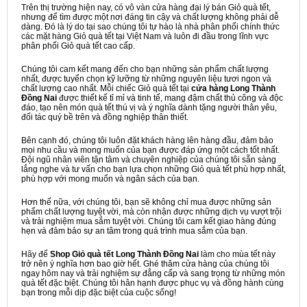
Trên thị trường hiện nay, có vô vàn cửa hàng đại lý bán Giỏ quà tết,
nhưng để tìm được một nơi đáng tin cậy và chất lượng không phải dễ
dàng. Đó là lý do tại sao chúng tôi tự hào là nhà phân phối chính thức
các mặt hàng Giỏ quà tết tại Việt Nam và luôn đi đầu trong lĩnh vực
phân phối Giỏ quà tết cao cấp.
Chúng tôi cam kết mang đến cho bạn những sản phẩm chất lượng
nhất, được tuyển chọn kỹ lưỡng từ những nguyên liệu tươi ngon và
chất lượng cao nhất. Mỗi chiếc Giỏ quà tết tại
cửa hàng Long Thành
Đồng Nai
được thiết kế tỉ mỉ và tinh tế, mang đậm chất thủ công và độc
đáo, tạo nên món quà tết thú vị và ý nghĩa dành tặng người thân yêu,
đối tác quý bề trên và đồng nghiệp thân thiết.
Bên cạnh đó, chúng tôi luôn đặt khách hàng lên hàng đầu, đảm bảo
mọi nhu cầu và mong muốn của bạn được đáp ứng một cách tốt nhất.
Đội ngũ nhân viên tận tâm và chuyên nghiệp của chúng tôi sẵn sàng
lắng nghe và tư vấn cho bạn lựa chọn những Giỏ quà tết phù hợp nhất,
phù hợp với mong muốn và ngân sách của bạn.
Hơn thế nữa, với chúng tôi, bạn sẽ không chỉ mua được những sản
phẩm chất lượng tuyệt vời, mà còn nhận được những dịch vụ vượt trội
và trải nghiệm mua sắm tuyệt vời. Chúng tôi cam kết giao hàng đúng
hẹn và đảm bảo sự an tâm trong quá trình mua sắm của bạn.
Hãy để
Shop Giỏ quà tết Long Thành Đồng Nai
làm cho mùa tết này
trở nên ý nghĩa hơn bao giờ hết. Ghé thăm cửa hàng của chúng tôi
ngay hôm nay và trải nghiệm sự đẳng cấp và sang trọng từ những món
quà tết đặc biệt. Chúng tôi hân hạnh được phục vụ và đồng hành cùng
bạn trong mỗi dịp đặc biệt của cuộc sống!