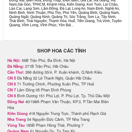
Đồng Nai, Biên Hòa, Đồng Tháp, Điện Biên, Gia Lai, Hà Giang, Hà
Nam,Sài Gòn, TPHCM, Khánh Hòa, Kiên Giang, Kon Tum, Lai Châu,
Lào Cai, Lạng Sơn, Lâm Đồng, Đà Lạt, Long An, Nam Định, Nghệ An,
Ninh Bình, Ninh Thuận, Phú Thọ, Phú Yên, Quảng Bình, Quảng Nam,
Quảng Ngãi, Quảng Ninh, Quảng Trị, Sóc Trăng, Sơn La, Tây Ninh,
Thái Bình, Thái Nguyên, Thanh Hóa, Huế, Tiền Giang, Trà Vinh, Tuyên
Quang, Vĩnh Long, Vĩnh Phúc, Yên Bái...
SHOP HOA CÁC TỈNH
Hà Nội:
56B Trần Phú, Ba Đình, Hà Nội
Đà Nẵng:
271B Trần Phú, Hải Châu
Cần Thơ:
266 đường 30/4, P. Xuân khánh, Q.Ninh Kiều
CN 5
Đà Nẵng 32 Lê Thanh Nghị, Quận Hải Châu
CN 6
71 Trường Chinh, Phường Xuân Phú, TP Huế
CN 7
Lâm Đồng 05 Phan Đình Phùng
CN 8
Bình Dương 151 Phú Lợi, P. Phú Lợi, Tp. Thủ Dầu Một
Đồng Nai
40/198A Phạm Văn Thuận, KP.3, P.Tân Mai Biên
Hòa
Kiên Giang
418 Nguyễn Trung Trực, Thành phố Rạch Giá
Nha Trang
54 Nguyễn Đức Cảnh, TP Nha Trang
Vũng Tàu
185B Phạm Hồng Thái, Phường 7
Quảng Nam
61 Nguyễn Du, Tp Tam Kỳ