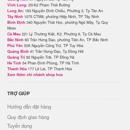
Vĩnh Long:
20/A2 Phạm Thái Bường
Long An:
163 Nguyễn Đình Chiểu, Phường 3, Tp Tân An
Tây Ninh
1075 CTM8, phường Hiệp Ninh, TP Tây Ninh
Bình Định
340 Nguyễn Thái Học, phường Ngô Mây, Tp Quy
Nhơn
Cà Mau
221 Lý Thường Kiệt, K2, Phường 6, Tp Cà Mau
Bắc Ninh
83 Trần Hưng Đạo, phường Tiền An, TP Bắc Ninh
Phú Yên
30A Nguyễn Công Trứ, TP Tuy Hòa
Quảng Bình
41 Trần Hưng Đạo, Tp Đồng Hới
Quảng Trị
92 Nguyễn Trãi, TP Đông Hà
Hà Tĩnh
54 Phan Đình Phùng, TP Hà Tĩnh
Thanh Hóa
177 Lê Lai, TP Thanh Hóa
Xem thêm chi nhánh shop hoa
TRỢ GIÚP
Hướng dẫn đặt hàng
Quy định giao hàng
Tuyển dụng