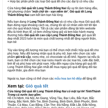
+ Hợp tác phân phối các loại Giỏ quà tết cho các đại lý có nhu cầu
Cửa hàng
Giỏ quà tết Long Thành Đồng Nai
lấy uy tín làm hàng đầu,
với phương châm "
một chữ tín - vạn niềm tin
",
Giỏ quà tết Long
Thành Đồng Nai
cam kết làm bạn hài lòng.
Nếu bạn đang ở
Long Thành Đồng Nai
và có nhu cầu mua Giỏ quà tết,
Bạn đừng ngại khoảng cách xa, chúng tôi sẽ cử nhân viên trở tới tận
nơi cho quý khách hàng. Tất cả các sản phẩm đăng tải trên website
đều là hình thực tế, có tem chống hàng giả và tem bảo hành mang
thương hiệu
Giỏ quà tết cao cấp Long Thành Đồng Nai
. giỏ quà tết
đẹp nhất 2023 luôn là món quà chất lượng nhất để tặng người thân,
bạn bè
Tùy vào từng đối tượng mà bạn có thể chọn một chiếc hộp quà tết cho
phù hợp. Nếu đối tượng nhận quà là phụ nữ, bạn nên chọn các sản
phẩm
giỏ trái cây
, rượu nhẹ, có chocolate và đồ khô. Ngược lại nếu là
nam, bạn có thể chọn các loại rượu mạnh và các loại trà, cafe đặc biệt,
tinh tế và phù hợp với phái nam. Hãy đến ngay cửa hàng giỏ quà tết
Long Thành Đồng Nai gần nhất để mua ngay giỏ quà tết tặng đối tác
người thân, gia đình nha bạn
Ngoài ra, bạn cũng có thể chọn các
mẫu hoa lan hồ điệp
để tặng tết
Xem tại:
G
iỏ quà tết
Cửa hàng Giỏ quà tết Long Thành Đồng Nai có mặt tại 64 Tỉnh/Thành
Trong cả nước bao gồm:
Hồ Chí Minh, Hà Nội, An Giang, Vũng Tàu, Bạc Liêu, Bắc Kạn, Bắc
Giang, Bắc Ninh, Bến Tre, Bình Dương, Bình Định, Bình Phước, Bình
Thuận, Cà Mau, Cao Bằng, Cần Thơ, Đà Nẵng, Đắk Lắk, Đắk Nông,