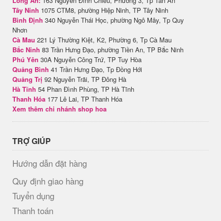
Long An:
163 Nguyễn Đình Chiểu, Phường 3, Tp Tân An
Tây Ninh
1075 CTM8, phường Hiệp Ninh, TP Tây Ninh
Bình Định
340 Nguyễn Thái Học, phường Ngô Mây, Tp Quy
Nhơn
Cà Mau
221 Lý Thường Kiệt, K2, Phường 6, Tp Cà Mau
Bắc Ninh
83 Trần Hưng Đạo, phường Tiền An, TP Bắc Ninh
Phú Yên
30A Nguyễn Công Trứ, TP Tuy Hòa
Quảng Bình
41 Trần Hưng Đạo, Tp Đồng Hới
Quảng Trị
92 Nguyễn Trãi, TP Đông Hà
Hà Tĩnh
54 Phan Đình Phùng, TP Hà Tĩnh
Thanh Hóa
177 Lê Lai, TP Thanh Hóa
Xem thêm chi nhánh shop hoa
TRỢ GIÚP
Hướng dẫn đặt hàng
Quy định giao hàng
Tuyển dụng
Thanh toán