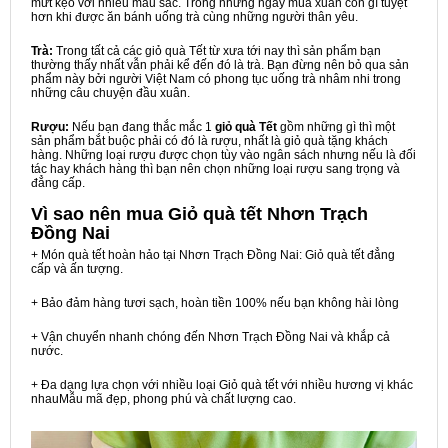
mứt kẹo với nhiều màu sắc. Trong những ngày mùa xuân còn gì tuyệt
hơn khi được ăn bánh uống trà cùng những người thân yêu.
Trà:
Trong tất cả các giỏ quà Tết từ xưa tới nay thì sản phẩm bạn
thường thấy nhất vẫn phải kể đến đó là trà. Bạn đừng nên bỏ qua sản
phẩm này bởi người Việt Nam có phong tục uống trà nhâm nhi trong
những câu chuyện đầu xuân.
Rượu:
Nếu bạn đang thắc mắc 1
giỏ quà Tết
gồm những gì thì một
sản phẩm bắt buộc phải có đó là rượu, nhất là giỏ quà tặng khách
hàng. Những loại rượu được chọn tùy vào ngân sách nhưng nếu là đối
tác hay khách hàng thì bạn nên chọn những loại rượu sang trọng và
đẳng cấp.
Vì sao nên mua
Giỏ quà tết Nhơn Trạch
Đồng Nai
+ Món quà tết hoàn hảo tại Nhơn Trạch Đồng Nai: Giỏ quà tết đẳng
cấp và ấn tượng.
+ Bảo đảm hàng tươi sạch, hoàn tiền 100% nếu bạn không hài lòng
+ Vận chuyển nhanh chóng đến Nhơn Trạch Đồng Nai và khắp cả
nước.
+ Đa dạng lựa chọn với nhiều loại Giỏ quà tết với nhiều hương vị khác
nhauMẫu mã đẹp, phong phú và chất lượng cao.