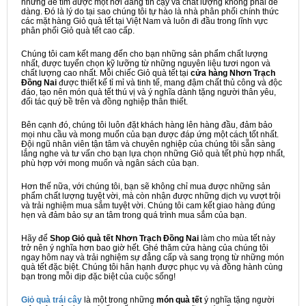
nhưng để tìm được một nơi đáng tin cậy và chất lượng không phải dễ
dàng. Đó là lý do tại sao chúng tôi tự hào là nhà phân phối chính thức
các mặt hàng Giỏ quà tết tại Việt Nam và luôn đi đầu trong lĩnh vực
phân phối Giỏ quà tết cao cấp.
Chúng tôi cam kết mang đến cho bạn những sản phẩm chất lượng
nhất, được tuyển chọn kỹ lưỡng từ những nguyên liệu tươi ngon và
chất lượng cao nhất. Mỗi chiếc Giỏ quà tết tại
cửa hàng Nhơn Trạch
Đồng Nai
được thiết kế tỉ mỉ và tinh tế, mang đậm chất thủ công và độc
đáo, tạo nên món quà tết thú vị và ý nghĩa dành tặng người thân yêu,
đối tác quý bề trên và đồng nghiệp thân thiết.
Bên cạnh đó, chúng tôi luôn đặt khách hàng lên hàng đầu, đảm bảo
mọi nhu cầu và mong muốn của bạn được đáp ứng một cách tốt nhất.
Đội ngũ nhân viên tận tâm và chuyên nghiệp của chúng tôi sẵn sàng
lắng nghe và tư vấn cho bạn lựa chọn những Giỏ quà tết phù hợp nhất,
phù hợp với mong muốn và ngân sách của bạn.
Hơn thế nữa, với chúng tôi, bạn sẽ không chỉ mua được những sản
phẩm chất lượng tuyệt vời, mà còn nhận được những dịch vụ vượt trội
và trải nghiệm mua sắm tuyệt vời. Chúng tôi cam kết giao hàng đúng
hẹn và đảm bảo sự an tâm trong quá trình mua sắm của bạn.
Hãy để
Shop Giỏ quà tết Nhơn Trạch Đồng Nai
làm cho mùa tết này
trở nên ý nghĩa hơn bao giờ hết. Ghé thăm cửa hàng của chúng tôi
ngay hôm nay và trải nghiệm sự đẳng cấp và sang trọng từ những món
quà tết đặc biệt. Chúng tôi hân hạnh được phục vụ và đồng hành cùng
bạn trong mỗi dịp đặc biệt của cuộc sống!
Giỏ quà trái cây
là một trong những
món quà tết
ý nghĩa tặng người