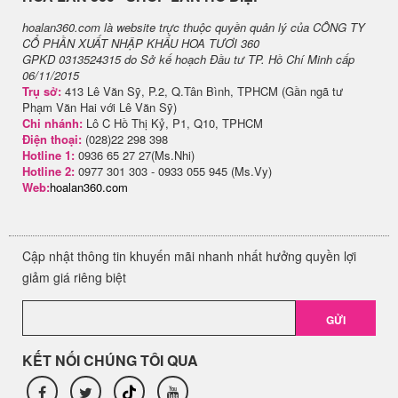
hoalan360.com là website trực thuộc quyền quản lý của CÔNG TY
CỔ PHẦN XUẤT NHẬP KHẨU HOA TƯƠI 360
GPKD 0313524315 do Sở kế hoạch Đầu tư TP. Hồ Chí Minh cấp
06/11/2015
Trụ sở:
413 Lê Văn Sỹ, P.2, Q.Tân Bình, TPHCM (Gần ngã tư
Phạm Văn Hai với Lê Văn Sỹ)
Chi nhánh:
Lô C Hồ Thị Kỷ, P1, Q10, TPHCM
Điện thoại:
(028)22 298 398
Hotline 1:
0936 65 27 27(Ms.Nhi)
Hotline 2:
0977 301 303 - 0933 055 945 (Ms.Vy)
Web:
hoalan360.com
Cập nhật thông tin khuyến mãi nhanh nhất hưởng quyền lợi
giảm giá riêng biệt
GỬI
KẾT NỐI CHÚNG TÔI QUA