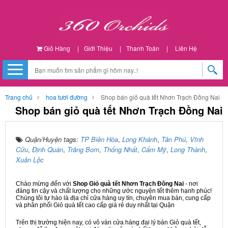
Giỏ Hàng
|
Giới Thiệu
|
Thanh Toán
|
Liên Hệ
Trang chủ
hoa tươi đường
Shop bán giỏ quà tết Nhơn Trạch Đồng Nai
Shop bán giỏ quà tết Nhơn Trạch Đồng Nai
Quận/Huyện tags:
TP Biên Hòa
,
Long Khánh
,
Tân Phú
,
Vĩnh
Cửu
,
Định Quán
,
Trảng Bom
,
Thống Nhất
,
Cẩm Mỹ
,
Long Thành
,
Xuân Lộc
Chào mừng đến với
Shop Giỏ quà tết Nhơn Trạch Đồng Nai
- nơi
đáng tin cậy và chất lượng cho những ước nguyện tết thêm hạnh phúc!
Chúng tôi tự hào là địa chỉ cửa hàng uy tín, chuyên mua bán, cung cấp
và phân phối Giỏ quà tết cao cấp giá rẻ duy nhất tại Quận
Trên thị trường hiện nay, có vô vàn cửa hàng đại lý bán Giỏ quà tết,