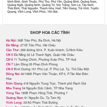
Ninh Bình, Ninh Thuận, Phú Thọ, Phú Yên, Quảng Bình, Quảng Nam,
Quảng Ngãi, Quảng Ninh, Quảng Trị, Sóc Trăng, Sơn La, Tây Ninh,
Thái Bình, Thái Nguyên, Thanh Hóa, Huế, Tiền Giang, Trà Vinh, Tuyên
Quang, Vĩnh Long, Vĩnh Phúc, Yên Bái...
SHOP HOA CÁC TỈNH
Hà Nội:
56B Trần Phú, Ba Đình, Hà Nội
Đà Nẵng:
271B Trần Phú, Hải Châu
Cần Thơ:
266 đường 30/4, P. Xuân khánh, Q.Ninh Kiều
CN 5
Đà Nẵng 32 Lê Thanh Nghị, Quận Hải Châu
CN 6
71 Trường Chinh, Phường Xuân Phú, TP Huế
CN 7
Lâm Đồng 05 Phan Đình Phùng
CN 8
Bình Dương 151 Phú Lợi, P. Phú Lợi, Tp. Thủ Dầu Một
Đồng Nai
40/198A Phạm Văn Thuận, KP.3, P.Tân Mai Biên
Hòa
Kiên Giang
418 Nguyễn Trung Trực, Thành phố Rạch Giá
Nha Trang
54 Nguyễn Đức Cảnh, TP Nha Trang
Vũng Tàu
185B Phạm Hồng Thái, Phường 7
Quảng Nam
61 Nguyễn Du, Tp Tam Kỳ
Vĩnh Long:
20/A2 Phạm Thái Bường