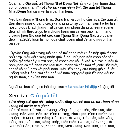
Cửa hàng
Giỏ quà tết Thống Nhất Đồng Nai
lấy uy tín làm hàng đầu,
với phương châm "
một chữ tín - vạn niềm tin
",
Giỏ quà tết Thống
Nhất Đồng Nai
cam kết làm bạn hài lòng.
Nếu bạn đang ở
Thống Nhất Đồng Nai
và có nhu cầu mua Giỏ quà tết,
Bạn đừng ngại khoảng cách xa, chúng tôi sẽ cử nhân viên trở tới tận
nơi cho quý khách hàng. Tất cả các sản phẩm đăng tải trên website
đều là hình thực tế, có tem chống hàng giả và tem bảo hành mang
thương hiệu
Giỏ quà tết cao cấp Thống Nhất Đồng Nai
. giỏ quà tết
đẹp nhất 2023 luôn là món quà chất lượng nhất để tặng người thân,
bạn bè
Tùy vào từng đối tượng mà bạn có thể chọn một chiếc hộp quà tết cho
phù hợp. Nếu đối tượng nhận quà là phụ nữ, bạn nên chọn các sản
phẩm
giỏ trái cây
, rượu nhẹ, có chocolate và đồ khô. Ngược lại nếu là
nam, bạn có thể chọn các loại rượu mạnh và các loại trà, cafe đặc biệt,
tinh tế và phù hợp với phái nam. Hãy đến ngay cửa hàng giỏ quà tết
Thống Nhất Đồng Nai gần nhất để mua ngay giỏ quà tết tặng đối tác
người thân, gia đình nha bạn
Ngoài ra, bạn cũng có thể chọn các
mẫu hoa lan hồ điệp
để tặng tết
Xem tại:
G
iỏ quà tết
Cửa hàng Giỏ quà tết Thống Nhất Đồng Nai có mặt tại 64 Tỉnh/Thành
Trong cả nước bao gồm:
Hồ Chí Minh, Hà Nội, An Giang, Vũng Tàu, Bạc Liêu, Bắc Kạn, Bắc
Giang, Bắc Ninh, Bến Tre, Bình Dương, Bình Định, Bình Phước, Bình
Thuận, Cà Mau, Cao Bằng, Cần Thơ, Đà Nẵng, Đắk Lắk, Đắk Nông,
Đồng Nai, Biên Hòa, Đồng Tháp, Điện Biên, Gia Lai, Hà Giang, Hà
Nam,Sài Gòn, TPHCM, Khánh Hòa, Kiên Giang, Kon Tum, Lai Châu,