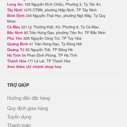
Long An:
163 Nguyễn Đình Chiểu, Phường 3, Tp Tân An
Tây Ninh
1075 CTM8, phường Hiệp Ninh, TP Tây Ninh
Bình Định
340 Nguyễn Thái Học, phường Ngô Mây, Tp Quy
Nhơn
Cà Mau
221 Lý Thường Kiệt, K2, Phường 6, Tp Cà Mau
Bắc Ninh
83 Trần Hưng Đạo, phường Tiền An, TP Bắc Ninh
Phú Yên
30A Nguyễn Công Trứ, TP Tuy Hòa
Quảng Bình
41 Trần Hưng Đạo, Tp Đồng Hới
Quảng Trị
92 Nguyễn Trãi, TP Đông Hà
Hà Tĩnh
54 Phan Đình Phùng, TP Hà Tĩnh
Thanh Hóa
177 Lê Lai, TP Thanh Hóa
Xem thêm chi nhánh shop hoa
TRỢ GIÚP
Hướng dẫn đặt hàng
Quy định giao hàng
Tuyển dụng
Thanh toán