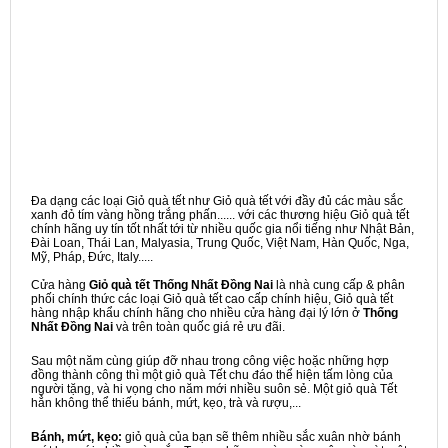
Đa dạng các loại Giỏ quà tết như Giỏ quà tết với đầy đủ các màu sắc
xanh đỏ tím vàng hồng trắng phấn...... với các thương hiệu Giỏ quà tết
chính hãng uy tín tốt nhất tới từ nhiều quốc gia nổi tiếng như Nhật Bản,
Đài Loan, Thái Lan, Malyasia, Trung Quốc, Việt Nam, Hàn Quốc, Nga,
Mỹ, Pháp, Đức, Italy.....
Cửa hàng
Giỏ quà tết Thống Nhất Đồng Nai
là nhà cung cấp & phân
phối chính thức các loại Giỏ quà tết cao cấp chính hiệu, Giỏ quà tết
hàng nhập khẩu chính hãng cho nhiều cửa hàng đại lý lớn ở
Thống
Nhất Đồng Nai
và trên toàn quốc giá rẻ ưu đãi.
Sau một năm cùng giúp đỡ nhau trong công việc hoặc những hợp
đồng thành công thì một giỏ quà Tết chu đáo thể hiện tấm lòng của
người tặng, và hi vọng cho năm mới nhiều suôn sẻ. Một giỏ quà Tết
hẳn không thể thiếu bánh, mứt, kẹo, trà và rượu,...
Bánh, mứt, kẹo:
giỏ quà của bạn sẽ thêm nhiều sắc xuân nhờ bánh