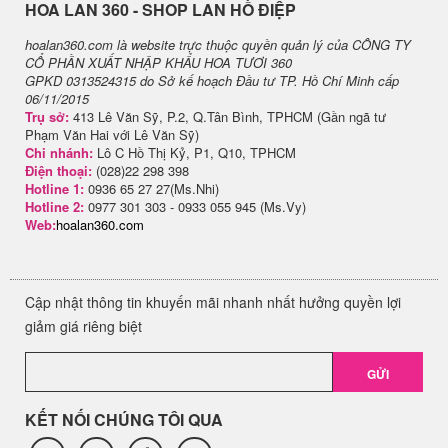
H​OA LAN 360 - SHOP LAN HỒ ĐIỆP
hoalan360.com là website trực thuộc quyền quản lý của CÔNG TY
CỔ PHẦN XUẤT NHẬP KHẨU HOA TƯƠI 360
GPKD 0313524315 do Sở kế hoạch Đầu tư TP. Hồ Chí Minh cấp
06/11/2015
Trụ sở:
413 Lê Văn Sỹ, P.2, Q.Tân Bình, TPHCM (Gần ngã tư
Phạm Văn Hai với Lê Văn Sỹ)
Chi nhánh:
Lô C Hồ Thị Kỷ, P1, Q10, TPHCM
Điện thoại:
(028)22 298 398
Hotline 1:
0936 65 27 27(Ms.Nhi)
Hotline 2:
0977 301 303 - 0933 055 945 (Ms.Vy)
Web:
hoalan360.com
Cập nhật thông tin khuyến mãi nhanh nhất hưởng quyền lợi
giảm giá riêng biệt
GỬI
KẾT NỐI CHÚNG TÔI QUA