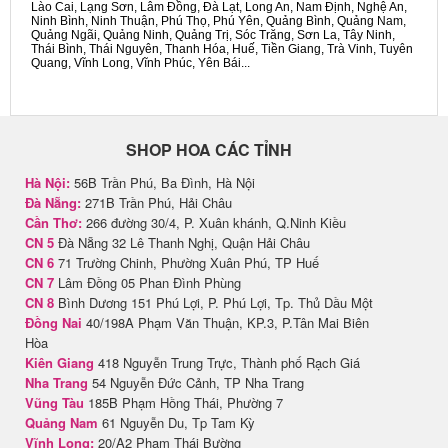
Lào Cai, Lạng Sơn, Lâm Đồng, Đà Lạt, Long An, Nam Định, Nghệ An,
Ninh Bình, Ninh Thuận, Phú Thọ, Phú Yên, Quảng Bình, Quảng Nam,
Quảng Ngãi, Quảng Ninh, Quảng Trị, Sóc Trăng, Sơn La, Tây Ninh,
Thái Bình, Thái Nguyên, Thanh Hóa, Huế, Tiền Giang, Trà Vinh, Tuyên
Quang, Vĩnh Long, Vĩnh Phúc, Yên Bái...
SHOP HOA CÁC TỈNH
Hà Nội:
56B Trần Phú, Ba Đình, Hà Nội
Đà Nẵng:
271B Trần Phú, Hải Châu
Cần Thơ:
266 đường 30/4, P. Xuân khánh, Q.Ninh Kiều
CN 5
Đà Nẵng 32 Lê Thanh Nghị, Quận Hải Châu
CN 6
71 Trường Chinh, Phường Xuân Phú, TP Huế
CN 7
Lâm Đồng 05 Phan Đình Phùng
CN 8
Bình Dương 151 Phú Lợi, P. Phú Lợi, Tp. Thủ Dầu Một
Đồng Nai
40/198A Phạm Văn Thuận, KP.3, P.Tân Mai Biên
Hòa
Kiên Giang
418 Nguyễn Trung Trực, Thành phố Rạch Giá
Nha Trang
54 Nguyễn Đức Cảnh, TP Nha Trang
Vũng Tàu
185B Phạm Hồng Thái, Phường 7
Quảng Nam
61 Nguyễn Du, Tp Tam Kỳ
Vĩnh Long:
20/A2 Phạm Thái Bường