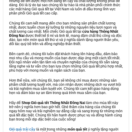
nhưng để tìm được một nơi đáng tin cậy và chất lượng không phải dễ
dàng. Đó là lý do tại sao chúng tôi tự hào là nhà phân phối chính thức
các mặt hàng Giỏ quà tết tại Việt Nam và luôn đi đầu trong lĩnh vực
phân phối Giỏ quà tết cao cấp.
Chúng tôi cam kết mang đến cho bạn những sản phẩm chất lượng
nhất, được tuyển chọn kỹ lưỡng từ những nguyên liệu tươi ngon và
chất lượng cao nhất. Mỗi chiếc Giỏ quà tết tại
cửa hàng Thống Nhất
Đồng Nai
được thiết kế tỉ mỉ và tinh tế, mang đậm chất thủ công và độc
đáo, tạo nên món quà tết thú vị và ý nghĩa dành tặng người thân yêu,
đối tác quý bề trên và đồng nghiệp thân thiết.
Bên cạnh đó, chúng tôi luôn đặt khách hàng lên hàng đầu, đảm bảo
mọi nhu cầu và mong muốn của bạn được đáp ứng một cách tốt nhất.
Đội ngũ nhân viên tận tâm và chuyên nghiệp của chúng tôi sẵn sàng
lắng nghe và tư vấn cho bạn lựa chọn những Giỏ quà tết phù hợp nhất,
phù hợp với mong muốn và ngân sách của bạn.
Hơn thế nữa, với chúng tôi, bạn sẽ không chỉ mua được những sản
phẩm chất lượng tuyệt vời, mà còn nhận được những dịch vụ vượt trội
và trải nghiệm mua sắm tuyệt vời. Chúng tôi cam kết giao hàng đúng
hẹn và đảm bảo sự an tâm trong quá trình mua sắm của bạn.
Hãy để
Shop Giỏ quà tết Thống Nhất Đồng Nai
làm cho mùa tết này
trở nên ý nghĩa hơn bao giờ hết. Ghé thăm cửa hàng của chúng tôi
ngay hôm nay và trải nghiệm sự đẳng cấp và sang trọng từ những món
quà tết đặc biệt. Chúng tôi hân hạnh được phục vụ và đồng hành cùng
bạn trong mỗi dịp đặc biệt của cuộc sống!
Giỏ quà trái cây
là một trong những
món quà tết
ý nghĩa tặng người