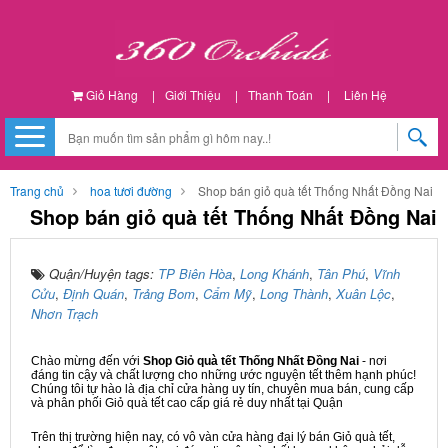
Giỏ Hàng
|
Giới Thiệu
|
Thanh Toán
|
Liên Hệ
Trang chủ
hoa tươi đường
Shop bán giỏ quà tết Thống Nhất Đồng Nai
Shop bán giỏ quà tết Thống Nhất Đồng Nai
Quận/Huyện tags:
TP Biên Hòa
,
Long Khánh
,
Tân Phú
,
Vĩnh
Cửu
,
Định Quán
,
Trảng Bom
,
Cẩm Mỹ
,
Long Thành
,
Xuân Lộc
,
Nhơn Trạch
Chào mừng đến với
Shop Giỏ quà tết Thống Nhất Đồng Nai
- nơi
đáng tin cậy và chất lượng cho những ước nguyện tết thêm hạnh phúc!
Chúng tôi tự hào là địa chỉ cửa hàng uy tín, chuyên mua bán, cung cấp
và phân phối Giỏ quà tết cao cấp giá rẻ duy nhất tại Quận
Trên thị trường hiện nay, có vô vàn cửa hàng đại lý bán Giỏ quà tết,