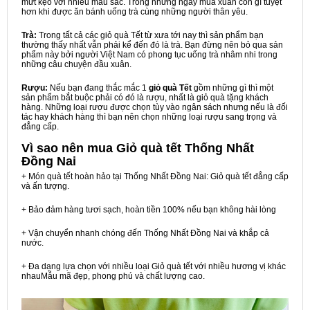
mứt kẹo với nhiều màu sắc. Trong những ngày mùa xuân còn gì tuyệt
hơn khi được ăn bánh uống trà cùng những người thân yêu.
Trà:
Trong tất cả các giỏ quà Tết từ xưa tới nay thì sản phẩm bạn
thường thấy nhất vẫn phải kể đến đó là trà. Bạn đừng nên bỏ qua sản
phẩm này bởi người Việt Nam có phong tục uống trà nhâm nhi trong
những câu chuyện đầu xuân.
Rượu:
Nếu bạn đang thắc mắc 1
giỏ quà Tết
gồm những gì thì một
sản phẩm bắt buộc phải có đó là rượu, nhất là giỏ quà tặng khách
hàng. Những loại rượu được chọn tùy vào ngân sách nhưng nếu là đối
tác hay khách hàng thì bạn nên chọn những loại rượu sang trọng và
đẳng cấp.
Vì sao nên mua
Giỏ quà tết Thống Nhất
Đồng Nai
+ Món quà tết hoàn hảo tại Thống Nhất Đồng Nai: Giỏ quà tết đẳng cấp
và ấn tượng.
+ Bảo đảm hàng tươi sạch, hoàn tiền 100% nếu bạn không hài lòng
+ Vận chuyển nhanh chóng đến Thống Nhất Đồng Nai và khắp cả
nước.
+ Đa dạng lựa chọn với nhiều loại Giỏ quà tết với nhiều hương vị khác
nhauMẫu mã đẹp, phong phú và chất lượng cao.