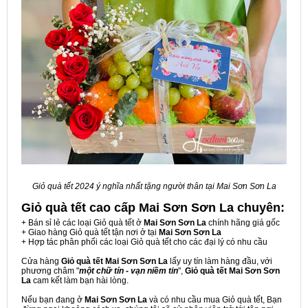
Giỏ quà tết 2024 ý nghĩa nhất tặng người thân tại Mai Sơn Sơn La
Giỏ quà tết cao cấp Mai Sơn Sơn La
chuyên:
+ Bán sỉ lẻ các loại Giỏ quà tết ở
Mai Sơn Sơn La
chính hãng giá gốc
+ Giao hàng Giỏ quà tết tận nơi ở tại
Mai Sơn Sơn La
+ Hợp tác phân phối các loại Giỏ quà tết cho các đại lý có nhu cầu
Cửa hàng
Giỏ quà tết Mai Sơn Sơn La
lấy uy tín làm hàng đầu, với
phương châm "
một chữ tín - vạn niềm tin
",
Giỏ quà tết Mai Sơn Sơn
La
cam kết làm bạn hài lòng.
Nếu bạn đang ở
Mai Sơn Sơn La
và có nhu cầu mua Giỏ quà tết, Bạn