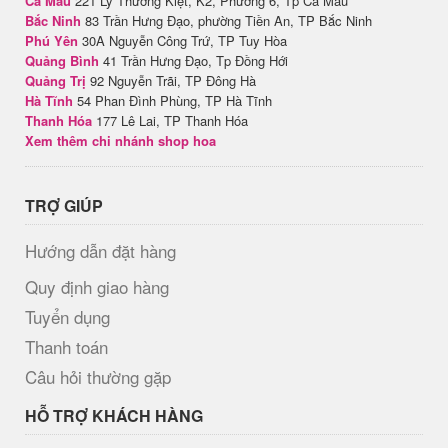
Cà Mau
221 Lý Thường Kiệt, K2, Phường 6, Tp Cà Mau
Bắc Ninh
83 Trần Hưng Đạo, phường Tiền An, TP Bắc Ninh
Phú Yên
30A Nguyễn Công Trứ, TP Tuy Hòa
Quảng Bình
41 Trần Hưng Đạo, Tp Đồng Hới
Quảng Trị
92 Nguyễn Trãi, TP Đông Hà
Hà Tĩnh
54 Phan Đình Phùng, TP Hà Tĩnh
Thanh Hóa
177 Lê Lai, TP Thanh Hóa
Xem thêm chi nhánh shop hoa
TRỢ GIÚP
Hướng dẫn đặt hàng
Quy định giao hàng
Tuyển dụng
Thanh toán
Câu hỏi thường gặp
HỖ TRỢ KHÁCH HÀNG