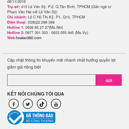
06/11/2015
Trụ sở:
413 Lê Văn Sỹ, P.2, Q.Tân Bình, TPHCM (Gần ngã tư
Phạm Văn Hai với Lê Văn Sỹ)
Chi nhánh:
Lô C Hồ Thị Kỷ, P1, Q10, TPHCM
Điện thoại:
(028)22 298 398
Hotline 1:
0936 65 27 27(Ms.Nhi)
Hotline 2:
0977 301 303 - 0933 055 945 (Ms.Vy)
Web:
hoalan360.com
Cập nhật thông tin khuyến mãi nhanh nhất hưởng quyền lợi
giảm giá riêng biệt
GỬI
KẾT NỐI CHÚNG TÔI QUA