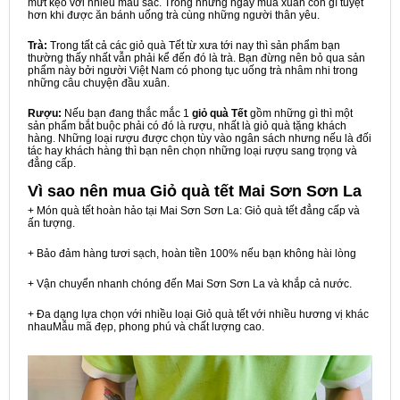
mứt kẹo với nhiều màu sắc. Trong những ngày mùa xuân còn gì tuyệt
hơn khi được ăn bánh uống trà cùng những người thân yêu.
Trà:
Trong tất cả các giỏ quà Tết từ xưa tới nay thì sản phẩm bạn
thường thấy nhất vẫn phải kể đến đó là trà. Bạn đừng nên bỏ qua sản
phẩm này bởi người Việt Nam có phong tục uống trà nhâm nhi trong
những câu chuyện đầu xuân.
Rượu:
Nếu bạn đang thắc mắc 1
giỏ quà Tết
gồm những gì thì một
sản phẩm bắt buộc phải có đó là rượu, nhất là giỏ quà tặng khách
hàng. Những loại rượu được chọn tùy vào ngân sách nhưng nếu là đối
tác hay khách hàng thì bạn nên chọn những loại rượu sang trọng và
đẳng cấp.
Vì sao nên mua
Giỏ quà tết Mai Sơn Sơn La
+ Món quà tết hoàn hảo tại Mai Sơn Sơn La: Giỏ quà tết đẳng cấp và
ấn tượng.
+ Bảo đảm hàng tươi sạch, hoàn tiền 100% nếu bạn không hài lòng
+ Vận chuyển nhanh chóng đến Mai Sơn Sơn La và khắp cả nước.
+ Đa dạng lựa chọn với nhiều loại Giỏ quà tết với nhiều hương vị khác
nhauMẫu mã đẹp, phong phú và chất lượng cao.