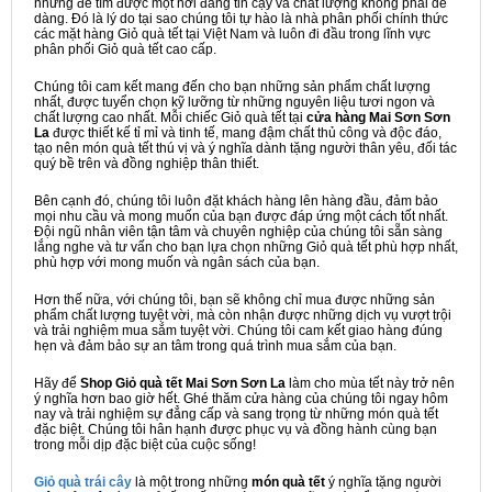
nhưng để tìm được một nơi đáng tin cậy và chất lượng không phải dễ
dàng. Đó là lý do tại sao chúng tôi tự hào là nhà phân phối chính thức
các mặt hàng Giỏ quà tết tại Việt Nam và luôn đi đầu trong lĩnh vực
phân phối Giỏ quà tết cao cấp.
Chúng tôi cam kết mang đến cho bạn những sản phẩm chất lượng
nhất, được tuyển chọn kỹ lưỡng từ những nguyên liệu tươi ngon và
chất lượng cao nhất. Mỗi chiếc Giỏ quà tết tại
cửa hàng Mai Sơn Sơn
La
được thiết kế tỉ mỉ và tinh tế, mang đậm chất thủ công và độc đáo,
tạo nên món quà tết thú vị và ý nghĩa dành tặng người thân yêu, đối tác
quý bề trên và đồng nghiệp thân thiết.
Bên cạnh đó, chúng tôi luôn đặt khách hàng lên hàng đầu, đảm bảo
mọi nhu cầu và mong muốn của bạn được đáp ứng một cách tốt nhất.
Đội ngũ nhân viên tận tâm và chuyên nghiệp của chúng tôi sẵn sàng
lắng nghe và tư vấn cho bạn lựa chọn những Giỏ quà tết phù hợp nhất,
phù hợp với mong muốn và ngân sách của bạn.
Hơn thế nữa, với chúng tôi, bạn sẽ không chỉ mua được những sản
phẩm chất lượng tuyệt vời, mà còn nhận được những dịch vụ vượt trội
và trải nghiệm mua sắm tuyệt vời. Chúng tôi cam kết giao hàng đúng
hẹn và đảm bảo sự an tâm trong quá trình mua sắm của bạn.
Hãy để
Shop Giỏ quà tết Mai Sơn Sơn La
làm cho mùa tết này trở nên
ý nghĩa hơn bao giờ hết. Ghé thăm cửa hàng của chúng tôi ngay hôm
nay và trải nghiệm sự đẳng cấp và sang trọng từ những món quà tết
đặc biệt. Chúng tôi hân hạnh được phục vụ và đồng hành cùng bạn
trong mỗi dịp đặc biệt của cuộc sống!
Giỏ quà trái cây
là một trong những
món quà tết
ý nghĩa tặng người