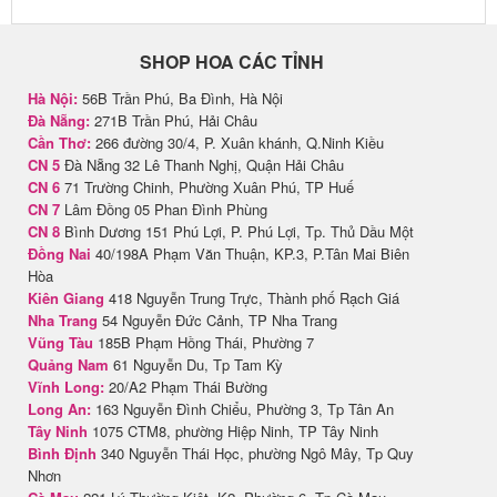
SHOP HOA CÁC TỈNH
Hà Nội:
56B Trần Phú, Ba Đình, Hà Nội
Đà Nẵng:
271B Trần Phú, Hải Châu
Cần Thơ:
266 đường 30/4, P. Xuân khánh, Q.Ninh Kiều
CN 5
Đà Nẵng 32 Lê Thanh Nghị, Quận Hải Châu
CN 6
71 Trường Chinh, Phường Xuân Phú, TP Huế
CN 7
Lâm Đồng 05 Phan Đình Phùng
CN 8
Bình Dương 151 Phú Lợi, P. Phú Lợi, Tp. Thủ Dầu Một
Đồng Nai
40/198A Phạm Văn Thuận, KP.3, P.Tân Mai Biên
Hòa
Kiên Giang
418 Nguyễn Trung Trực, Thành phố Rạch Giá
Nha Trang
54 Nguyễn Đức Cảnh, TP Nha Trang
Vũng Tàu
185B Phạm Hồng Thái, Phường 7
Quảng Nam
61 Nguyễn Du, Tp Tam Kỳ
Vĩnh Long:
20/A2 Phạm Thái Bường
Long An:
163 Nguyễn Đình Chiểu, Phường 3, Tp Tân An
Tây Ninh
1075 CTM8, phường Hiệp Ninh, TP Tây Ninh
Bình Định
340 Nguyễn Thái Học, phường Ngô Mây, Tp Quy
Nhơn