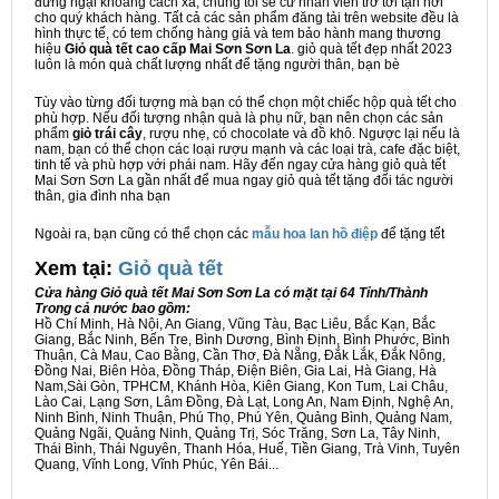
đừng ngại khoảng cách xa, chúng tôi sẽ cử nhân viên trở tới tận nơi
cho quý khách hàng. Tất cả các sản phẩm đăng tải trên website đều là
hình thực tế, có tem chống hàng giả và tem bảo hành mang thương
hiệu
Giỏ quà tết cao cấp Mai Sơn Sơn La
. giỏ quà tết đẹp nhất 2023
luôn là món quà chất lượng nhất để tặng người thân, bạn bè
Tùy vào từng đối tượng mà bạn có thể chọn một chiếc hộp quà tết cho
phù hợp. Nếu đối tượng nhận quà là phụ nữ, bạn nên chọn các sản
phẩm
giỏ trái cây
, rượu nhẹ, có chocolate và đồ khô. Ngược lại nếu là
nam, bạn có thể chọn các loại rượu mạnh và các loại trà, cafe đặc biệt,
tinh tế và phù hợp với phái nam. Hãy đến ngay cửa hàng giỏ quà tết
Mai Sơn Sơn La gần nhất để mua ngay giỏ quà tết tặng đối tác người
thân, gia đình nha bạn
Ngoài ra, bạn cũng có thể chọn các
mẫu hoa lan hồ điệp
để tặng tết
Xem tại:
G
iỏ quà tết
Cửa hàng Giỏ quà tết Mai Sơn Sơn La có mặt tại 64 Tỉnh/Thành
Trong cả nước bao gồm:
Hồ Chí Minh, Hà Nội, An Giang, Vũng Tàu, Bạc Liêu, Bắc Kạn, Bắc
Giang, Bắc Ninh, Bến Tre, Bình Dương, Bình Định, Bình Phước, Bình
Thuận, Cà Mau, Cao Bằng, Cần Thơ, Đà Nẵng, Đắk Lắk, Đắk Nông,
Đồng Nai, Biên Hòa, Đồng Tháp, Điện Biên, Gia Lai, Hà Giang, Hà
Nam,Sài Gòn, TPHCM, Khánh Hòa, Kiên Giang, Kon Tum, Lai Châu,
Lào Cai, Lạng Sơn, Lâm Đồng, Đà Lạt, Long An, Nam Định, Nghệ An,
Ninh Bình, Ninh Thuận, Phú Thọ, Phú Yên, Quảng Bình, Quảng Nam,
Quảng Ngãi, Quảng Ninh, Quảng Trị, Sóc Trăng, Sơn La, Tây Ninh,
Thái Bình, Thái Nguyên, Thanh Hóa, Huế, Tiền Giang, Trà Vinh, Tuyên
Quang, Vĩnh Long, Vĩnh Phúc, Yên Bái...