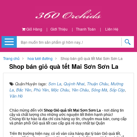
Giỏ Hàng
|
Giới Thiệu
|
Thanh Toán
|
Liên Hệ
Trang chủ
hoa tươi đường
Shop bán giỏ quà tết Mai Sơn Sơn La
Shop bán giỏ quà tết Mai Sơn Sơn La
Quận/Huyện tags:
Sơn La
,
Quỳnh Nhai
,
Thuận Châu
,
Mường
La
,
Bắc Yên
,
Phù Yên
,
Mộc Châu
,
Yên Châu
,
Sông Mã
,
Sốp Cộp
,
Vân Hồ
Chào mừng đến với
Shop Giỏ quà tết Mai Sơn Sơn La
- nơi đáng tin
cậy và chất lượng cho những ước nguyện tết thêm hạnh phúc!
Chúng tôi tự hào là địa chỉ cửa hàng uy tín, chuyên mua bán, cung cấp
và phân phối Giỏ quà tết cao cấp giá rẻ duy nhất tại Quận
Trên thị trường hiện nay, có vô vàn cửa hàng đại lý bán Giỏ quà tết,