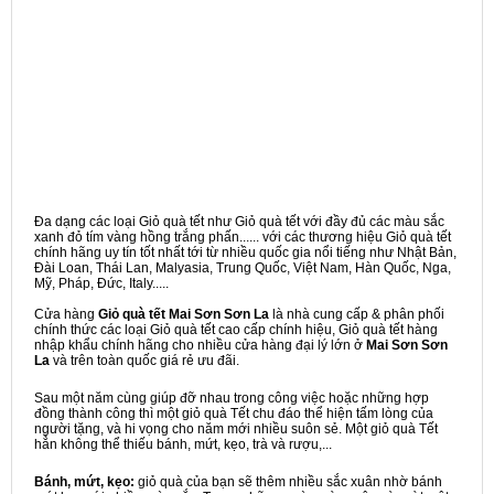
Đa dạng các loại Giỏ quà tết như Giỏ quà tết với đầy đủ các màu sắc
xanh đỏ tím vàng hồng trắng phấn...... với các thương hiệu Giỏ quà tết
chính hãng uy tín tốt nhất tới từ nhiều quốc gia nổi tiếng như Nhật Bản,
Đài Loan, Thái Lan, Malyasia, Trung Quốc, Việt Nam, Hàn Quốc, Nga,
Mỹ, Pháp, Đức, Italy.....
Cửa hàng
Giỏ quà tết Mai Sơn Sơn La
là nhà cung cấp & phân phối
chính thức các loại Giỏ quà tết cao cấp chính hiệu, Giỏ quà tết hàng
nhập khẩu chính hãng cho nhiều cửa hàng đại lý lớn ở
Mai Sơn Sơn
La
và trên toàn quốc giá rẻ ưu đãi.
Sau một năm cùng giúp đỡ nhau trong công việc hoặc những hợp
đồng thành công thì một giỏ quà Tết chu đáo thể hiện tấm lòng của
người tặng, và hi vọng cho năm mới nhiều suôn sẻ. Một giỏ quà Tết
hẳn không thể thiếu bánh, mứt, kẹo, trà và rượu,...
Bánh, mứt, kẹo:
giỏ quà của bạn sẽ thêm nhiều sắc xuân nhờ bánh