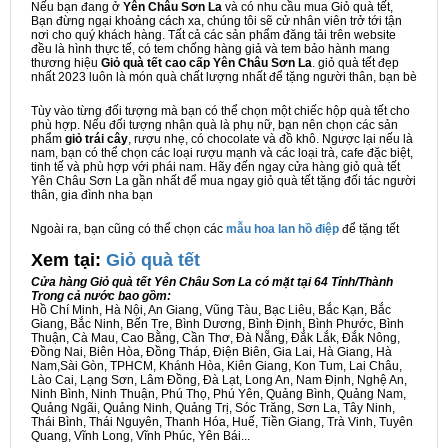
Nếu bạn đang ở
Yên Châu Sơn La
và có nhu cầu mua Giỏ quà tết,
Bạn đừng ngại khoảng cách xa, chúng tôi sẽ cử nhân viên trở tới tận
nơi cho quý khách hàng. Tất cả các sản phẩm đăng tải trên website
đều là hình thực tế, có tem chống hàng giả và tem bảo hành mang
thương hiệu
Giỏ quà tết cao cấp Yên Châu Sơn La
. giỏ quà tết đẹp
nhất 2023 luôn là món quà chất lượng nhất để tặng người thân, bạn bè
Tùy vào từng đối tượng mà bạn có thể chọn một chiếc hộp quà tết cho
phù hợp. Nếu đối tượng nhận quà là phụ nữ, bạn nên chọn các sản
phẩm
giỏ trái cây
, rượu nhẹ, có chocolate và đồ khô. Ngược lại nếu là
nam, bạn có thể chọn các loại rượu mạnh và các loại trà, cafe đặc biệt,
tinh tế và phù hợp với phái nam. Hãy đến ngay cửa hàng giỏ quà tết
Yên Châu Sơn La gần nhất để mua ngay giỏ quà tết tặng đối tác người
thân, gia đình nha bạn
Ngoài ra, bạn cũng có thể chọn các
mẫu hoa lan hồ điệp
để tặng tết
Xem tại:
G
iỏ quà tết
Cửa hàng Giỏ quà tết Yên Châu Sơn La có mặt tại 64 Tỉnh/Thành
Trong cả nước bao gồm:
Hồ Chí Minh, Hà Nội, An Giang, Vũng Tàu, Bạc Liêu, Bắc Kạn, Bắc
Giang, Bắc Ninh, Bến Tre, Bình Dương, Bình Định, Bình Phước, Bình
Thuận, Cà Mau, Cao Bằng, Cần Thơ, Đà Nẵng, Đắk Lắk, Đắk Nông,
Đồng Nai, Biên Hòa, Đồng Tháp, Điện Biên, Gia Lai, Hà Giang, Hà
Nam,Sài Gòn, TPHCM, Khánh Hòa, Kiên Giang, Kon Tum, Lai Châu,
Lào Cai, Lạng Sơn, Lâm Đồng, Đà Lạt, Long An, Nam Định, Nghệ An,
Ninh Bình, Ninh Thuận, Phú Thọ, Phú Yên, Quảng Bình, Quảng Nam,
Quảng Ngãi, Quảng Ninh, Quảng Trị, Sóc Trăng, Sơn La, Tây Ninh,
Thái Bình, Thái Nguyên, Thanh Hóa, Huế, Tiền Giang, Trà Vinh, Tuyên
Quang, Vĩnh Long, Vĩnh Phúc, Yên Bái...