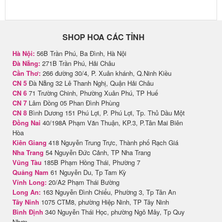
SHOP HOA CÁC TỈNH
Hà Nội:
56B Trần Phú, Ba Đình, Hà Nội
Đà Nẵng:
271B Trần Phú, Hải Châu
Cần Thơ:
266 đường 30/4, P. Xuân khánh, Q.Ninh Kiều
CN 5
Đà Nẵng 32 Lê Thanh Nghị, Quận Hải Châu
CN 6
71 Trường Chinh, Phường Xuân Phú, TP Huế
CN 7
Lâm Đồng 05 Phan Đình Phùng
CN 8
Bình Dương 151 Phú Lợi, P. Phú Lợi, Tp. Thủ Dầu Một
Đồng Nai
40/198A Phạm Văn Thuận, KP.3, P.Tân Mai Biên
Hòa
Kiên Giang
418 Nguyễn Trung Trực, Thành phố Rạch Giá
Nha Trang
54 Nguyễn Đức Cảnh, TP Nha Trang
Vũng Tàu
185B Phạm Hồng Thái, Phường 7
Quảng Nam
61 Nguyễn Du, Tp Tam Kỳ
Vĩnh Long:
20/A2 Phạm Thái Bường
Long An:
163 Nguyễn Đình Chiểu, Phường 3, Tp Tân An
Tây Ninh
1075 CTM8, phường Hiệp Ninh, TP Tây Ninh
Bình Định
340 Nguyễn Thái Học, phường Ngô Mây, Tp Quy
Nhơn