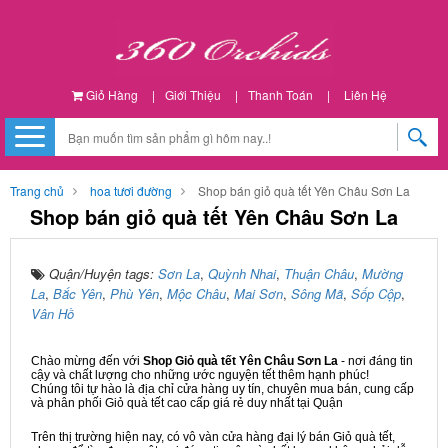
Giỏ Hàng
|
Giới Thiệu
|
Thanh Toán
|
Liên Hệ
Trang chủ
hoa tươi đường
Shop bán giỏ quà tết Yên Châu Sơn La
Shop bán giỏ quà tết Yên Châu Sơn La
Quận/Huyện tags:
Sơn La
,
Quỳnh Nhai
,
Thuận Châu
,
Mường
La
,
Bắc Yên
,
Phù Yên
,
Mộc Châu
,
Mai Sơn
,
Sông Mã
,
Sốp Cộp
,
Vân Hồ
Chào mừng đến với
Shop Giỏ quà tết Yên Châu Sơn La
- nơi đáng tin
cậy và chất lượng cho những ước nguyện tết thêm hạnh phúc!
Chúng tôi tự hào là địa chỉ cửa hàng uy tín, chuyên mua bán, cung cấp
và phân phối Giỏ quà tết cao cấp giá rẻ duy nhất tại Quận
Trên thị trường hiện nay, có vô vàn cửa hàng đại lý bán Giỏ quà tết,