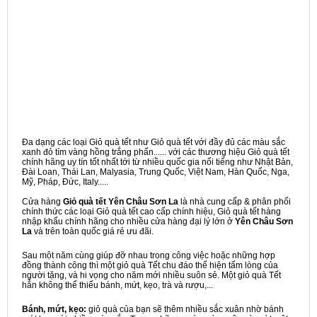
Đa dạng các loại Giỏ quà tết như Giỏ quà tết với đầy đủ các màu sắc
xanh đỏ tím vàng hồng trắng phấn...... với các thương hiệu Giỏ quà tết
chính hãng uy tín tốt nhất tới từ nhiều quốc gia nổi tiếng như Nhật Bản,
Đài Loan, Thái Lan, Malyasia, Trung Quốc, Việt Nam, Hàn Quốc, Nga,
Mỹ, Pháp, Đức, Italy.....
Cửa hàng
Giỏ quà tết Yên Châu Sơn La
là nhà cung cấp & phân phối
chính thức các loại Giỏ quà tết cao cấp chính hiệu, Giỏ quà tết hàng
nhập khẩu chính hãng cho nhiều cửa hàng đại lý lớn ở
Yên Châu Sơn
La
và trên toàn quốc giá rẻ ưu đãi.
Sau một năm cùng giúp đỡ nhau trong công việc hoặc những hợp
đồng thành công thì một giỏ quà Tết chu đáo thể hiện tấm lòng của
người tặng, và hi vọng cho năm mới nhiều suôn sẻ. Một giỏ quà Tết
hẳn không thể thiếu bánh, mứt, kẹo, trà và rượu,...
Bánh, mứt, kẹo:
giỏ quà của bạn sẽ thêm nhiều sắc xuân nhờ bánh