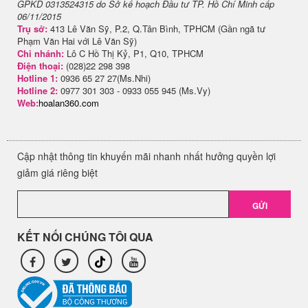
GPKD 0313524315 do Sở kế hoạch Đầu tư TP. Hồ Chí Minh cấp
06/11/2015
Trụ sở:
413 Lê Văn Sỹ, P.2, Q.Tân Bình, TPHCM (Gần ngã tư
Phạm Văn Hai với Lê Văn Sỹ)
Chi nhánh:
Lô C Hồ Thị Kỷ, P1, Q10, TPHCM
Điện thoại:
(028)22 298 398
Hotline 1:
0936 65 27 27(Ms.Nhi)
Hotline 2:
0977 301 303 - 0933 055 945 (Ms.Vy)
Web:
hoalan360.com
Cập nhật thông tin khuyến mãi nhanh nhất hưởng quyền lợi
giảm giá riêng biệt
GỬI
KẾT NỐI CHÚNG TÔI QUA