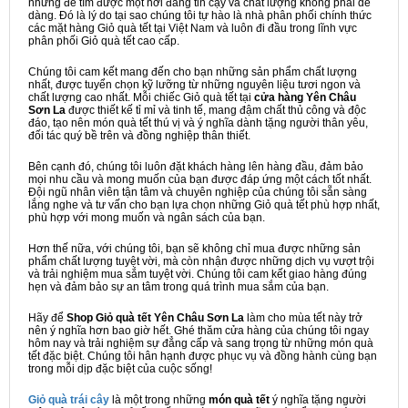
nhưng để tìm được một nơi đáng tin cậy và chất lượng không phải dễ
dàng. Đó là lý do tại sao chúng tôi tự hào là nhà phân phối chính thức
các mặt hàng Giỏ quà tết tại Việt Nam và luôn đi đầu trong lĩnh vực
phân phối Giỏ quà tết cao cấp.
Chúng tôi cam kết mang đến cho bạn những sản phẩm chất lượng
nhất, được tuyển chọn kỹ lưỡng từ những nguyên liệu tươi ngon và
chất lượng cao nhất. Mỗi chiếc Giỏ quà tết tại
cửa hàng Yên Châu
Sơn La
được thiết kế tỉ mỉ và tinh tế, mang đậm chất thủ công và độc
đáo, tạo nên món quà tết thú vị và ý nghĩa dành tặng người thân yêu,
đối tác quý bề trên và đồng nghiệp thân thiết.
Bên cạnh đó, chúng tôi luôn đặt khách hàng lên hàng đầu, đảm bảo
mọi nhu cầu và mong muốn của bạn được đáp ứng một cách tốt nhất.
Đội ngũ nhân viên tận tâm và chuyên nghiệp của chúng tôi sẵn sàng
lắng nghe và tư vấn cho bạn lựa chọn những Giỏ quà tết phù hợp nhất,
phù hợp với mong muốn và ngân sách của bạn.
Hơn thế nữa, với chúng tôi, bạn sẽ không chỉ mua được những sản
phẩm chất lượng tuyệt vời, mà còn nhận được những dịch vụ vượt trội
và trải nghiệm mua sắm tuyệt vời. Chúng tôi cam kết giao hàng đúng
hẹn và đảm bảo sự an tâm trong quá trình mua sắm của bạn.
Hãy để
Shop Giỏ quà tết Yên Châu Sơn La
làm cho mùa tết này trở
nên ý nghĩa hơn bao giờ hết. Ghé thăm cửa hàng của chúng tôi ngay
hôm nay và trải nghiệm sự đẳng cấp và sang trọng từ những món quà
tết đặc biệt. Chúng tôi hân hạnh được phục vụ và đồng hành cùng bạn
trong mỗi dịp đặc biệt của cuộc sống!
Giỏ quà trái cây
là một trong những
món quà tết
ý nghĩa tặng người