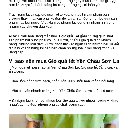
mứt kẹo với nhiều màu sắc. Trong những ngày mùa xuân còn gì tuyệt
hơn khi được ăn bánh uống trà cùng những người thân yêu.
Trà:
Trong tất cả các giỏ quà Tết từ xưa tới nay thì sản phẩm bạn
thường thấy nhất vẫn phải kể đến đó là trà. Bạn đừng nên bỏ qua sản
phẩm này bởi người Việt Nam có phong tục uống trà nhâm nhi trong
những câu chuyện đầu xuân.
Rượu:
Nếu bạn đang thắc mắc 1
giỏ quà Tết
gồm những gì thì một
sản phẩm bắt buộc phải có đó là rượu, nhất là giỏ quà tặng khách
hàng. Những loại rượu được chọn tùy vào ngân sách nhưng nếu là đối
tác hay khách hàng thì bạn nên chọn những loại rượu sang trọng và
đẳng cấp.
Vì sao nên mua
Giỏ quà tết Yên Châu Sơn La
+ Món quà tết hoàn hảo tại Yên Châu Sơn La: Giỏ quà tết đẳng cấp và
ấn tượng.
+ Bảo đảm hàng tươi sạch, hoàn tiền 100% nếu bạn không hài lòng
+ Vận chuyển nhanh chóng đến Yên Châu Sơn La và khắp cả nước.
+ Đa dạng lựa chọn với nhiều loại Giỏ quà tết với nhiều hương vị khác
nhauMẫu mã đẹp, phong phú và chất lượng cao.