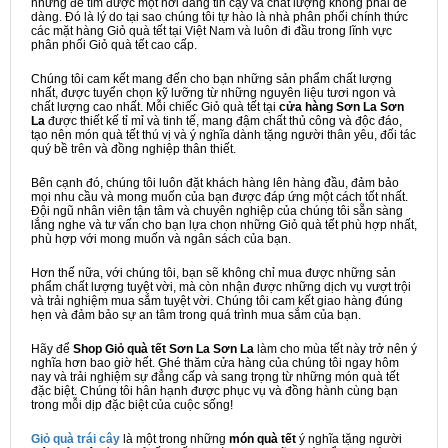
nhưng để tìm được một nơi đáng tin cậy và chất lượng không phải dễ
dàng. Đó là lý do tại sao chúng tôi tự hào là nhà phân phối chính thức
các mặt hàng Giỏ quà tết tại Việt Nam và luôn đi đầu trong lĩnh vực
phân phối Giỏ quà tết cao cấp.
Chúng tôi cam kết mang đến cho bạn những sản phẩm chất lượng
nhất, được tuyển chọn kỹ lưỡng từ những nguyên liệu tươi ngon và
chất lượng cao nhất. Mỗi chiếc Giỏ quà tết tại
cửa hàng Sơn La Sơn
La
được thiết kế tỉ mỉ và tinh tế, mang đậm chất thủ công và độc đáo,
tạo nên món quà tết thú vị và ý nghĩa dành tặng người thân yêu, đối tác
quý bề trên và đồng nghiệp thân thiết.
Bên cạnh đó, chúng tôi luôn đặt khách hàng lên hàng đầu, đảm bảo
mọi nhu cầu và mong muốn của bạn được đáp ứng một cách tốt nhất.
Đội ngũ nhân viên tận tâm và chuyên nghiệp của chúng tôi sẵn sàng
lắng nghe và tư vấn cho bạn lựa chọn những Giỏ quà tết phù hợp nhất,
phù hợp với mong muốn và ngân sách của bạn.
Hơn thế nữa, với chúng tôi, bạn sẽ không chỉ mua được những sản
phẩm chất lượng tuyệt vời, mà còn nhận được những dịch vụ vượt trội
và trải nghiệm mua sắm tuyệt vời. Chúng tôi cam kết giao hàng đúng
hẹn và đảm bảo sự an tâm trong quá trình mua sắm của bạn.
Hãy để
Shop Giỏ quà tết Sơn La Sơn La
làm cho mùa tết này trở nên ý
nghĩa hơn bao giờ hết. Ghé thăm cửa hàng của chúng tôi ngay hôm
nay và trải nghiệm sự đẳng cấp và sang trọng từ những món quà tết
đặc biệt. Chúng tôi hân hạnh được phục vụ và đồng hành cùng bạn
trong mỗi dịp đặc biệt của cuộc sống!
Giỏ quà trái cây
là một trong những
món quà tết
ý nghĩa tặng người