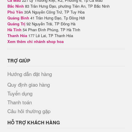
Cà Mau
221 Lý Thường Kiệt, K2, Phường 6, Tp Cà Mau
Bắc Ninh
83 Trần Hưng Đạo, phường Tiền An, TP Bắc Ninh
Phú Yên
30A Nguyễn Công Trứ, TP Tuy Hòa
Quảng Bình
41 Trần Hưng Đạo, Tp Đồng Hới
Quảng Trị
92 Nguyễn Trãi, TP Đông Hà
Hà Tĩnh
54 Phan Đình Phùng, TP Hà Tĩnh
Thanh Hóa
177 Lê Lai, TP Thanh Hóa
Xem thêm chi nhánh shop hoa
TRỢ GIÚP
Hướng dẫn đặt hàng
Quy định giao hàng
Tuyển dụng
Thanh toán
Câu hỏi thường gặp
HỖ TRỢ KHÁCH HÀNG