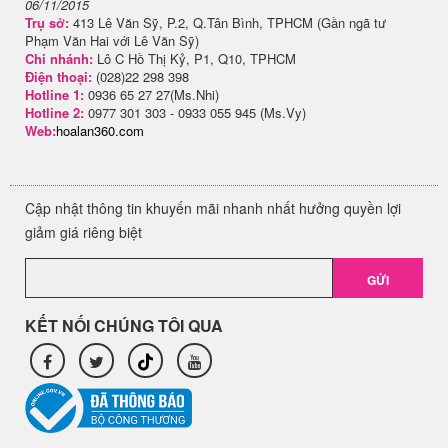
06/11/2015
Trụ sở:
413 Lê Văn Sỹ, P.2, Q.Tân Bình, TPHCM (Gần ngã tư
Phạm Văn Hai với Lê Văn Sỹ)
Chi nhánh:
Lô C Hồ Thị Kỷ, P1, Q10, TPHCM
Điện thoại:
(028)22 298 398
Hotline 1:
0936 65 27 27(Ms.Nhi)
Hotline 2:
0977 301 303 - 0933 055 945 (Ms.Vy)
Web:
hoalan360.com
Cập nhật thông tin khuyến mãi nhanh nhất hưởng quyền lợi
giảm giá riêng biệt
GỬI
KẾT NỐI CHÚNG TÔI QUA