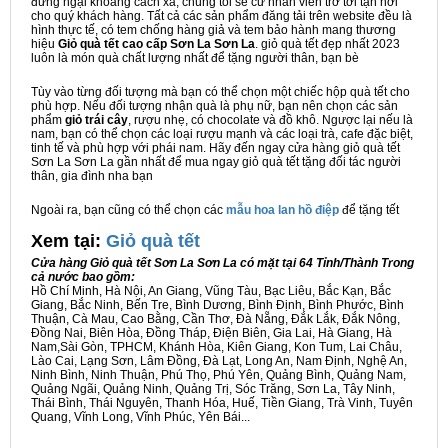
đừng ngại khoảng cách xa, chúng tôi sẽ cử nhân viên trở tới tận nơi
cho quý khách hàng. Tất cả các sản phẩm đăng tải trên website đều là
hình thực tế, có tem chống hàng giả và tem bảo hành mang thương
hiệu
Giỏ quà tết cao cấp Sơn La Sơn La
. giỏ quà tết đẹp nhất 2023
luôn là món quà chất lượng nhất để tặng người thân, bạn bè
Tùy vào từng đối tượng mà bạn có thể chọn một chiếc hộp quà tết cho
phù hợp. Nếu đối tượng nhận quà là phụ nữ, bạn nên chọn các sản
phẩm
giỏ trái cây
, rượu nhẹ, có chocolate và đồ khô. Ngược lại nếu là
nam, bạn có thể chọn các loại rượu mạnh và các loại trà, cafe đặc biệt,
tinh tế và phù hợp với phái nam. Hãy đến ngay cửa hàng giỏ quà tết
Sơn La Sơn La gần nhất để mua ngay giỏ quà tết tặng đối tác người
thân, gia đình nha bạn
Ngoài ra, bạn cũng có thể chọn các
mẫu hoa lan hồ điệp
để tặng tết
Xem tại:
G
iỏ quà tết
Cửa hàng Giỏ quà tết Sơn La Sơn La có mặt tại 64 Tỉnh/Thành Trong
cả nước bao gồm:
Hồ Chí Minh, Hà Nội, An Giang, Vũng Tàu, Bạc Liêu, Bắc Kạn, Bắc
Giang, Bắc Ninh, Bến Tre, Bình Dương, Bình Định, Bình Phước, Bình
Thuận, Cà Mau, Cao Bằng, Cần Thơ, Đà Nẵng, Đắk Lắk, Đắk Nông,
Đồng Nai, Biên Hòa, Đồng Tháp, Điện Biên, Gia Lai, Hà Giang, Hà
Nam,Sài Gòn, TPHCM, Khánh Hòa, Kiên Giang, Kon Tum, Lai Châu,
Lào Cai, Lạng Sơn, Lâm Đồng, Đà Lạt, Long An, Nam Định, Nghệ An,
Ninh Bình, Ninh Thuận, Phú Thọ, Phú Yên, Quảng Bình, Quảng Nam,
Quảng Ngãi, Quảng Ninh, Quảng Trị, Sóc Trăng, Sơn La, Tây Ninh,
Thái Bình, Thái Nguyên, Thanh Hóa, Huế, Tiền Giang, Trà Vinh, Tuyên
Quang, Vĩnh Long, Vĩnh Phúc, Yên Bái...