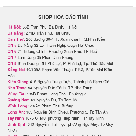
SHOP HOA CÁC TỈNH
Hà Nội:
56B Trần Phú, Ba Đình, Hà Nội
Đà Nẵng:
271B Trần Phú, Hải Châu
Cần Thơ:
266 đường 30/4, P. Xuân khánh, Q.Ninh Kiều
CN 5
Đà Nẵng 32 Lê Thanh Nghị, Quận Hải Châu
CN 6
71 Trường Chinh, Phường Xuân Phú, TP Huế
CN 7
Lâm Đồng 05 Phan Đình Phùng
CN 8
Bình Dương 151 Phú Lợi, P. Phú Lợi, Tp. Thủ Dầu Một
Đồng Nai
40/198A Phạm Văn Thuận, KP.3, P.Tân Mai Biên
Hòa
Kiên Giang
418 Nguyễn Trung Trực, Thành phố Rạch Giá
Nha Trang
54 Nguyễn Đức Cảnh, TP Nha Trang
Vũng Tàu
185B Phạm Hồng Thái, Phường 7
Quảng Nam
61 Nguyễn Du, Tp Tam Kỳ
Vĩnh Long:
20/A2 Phạm Thái Bường
Long An:
163 Nguyễn Đình Chiểu, Phường 3, Tp Tân An
Tây Ninh
1075 CTM8, phường Hiệp Ninh, TP Tây Ninh
Bình Định
340 Nguyễn Thái Học, phường Ngô Mây, Tp Quy
Nhơn