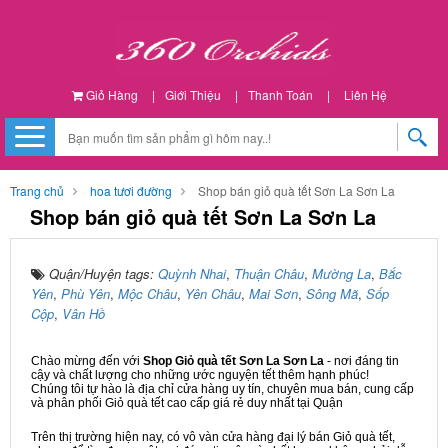
Giỏ Hàng
|
Giới Thiệu
|
Thanh Toán
|
Liên Hệ
Trang chủ
hoa tươi đường
Shop bán giỏ quà tết Sơn La Sơn La
Shop bán giỏ quà tết Sơn La Sơn La
Quận/Huyện tags:
Quỳnh Nhai
,
Thuận Châu
,
Mường La
,
Bắc
Yên
,
Phù Yên
,
Mộc Châu
,
Yên Châu
,
Mai Sơn
,
Sông Mã
,
Sốp
Cộp
,
Vân Hồ
Chào mừng đến với
Shop Giỏ quà tết Sơn La Sơn La
- nơi đáng tin
cậy và chất lượng cho những ước nguyện tết thêm hạnh phúc!
Chúng tôi tự hào là địa chỉ cửa hàng uy tín, chuyên mua bán, cung cấp
và phân phối Giỏ quà tết cao cấp giá rẻ duy nhất tại Quận
Trên thị trường hiện nay, có vô vàn cửa hàng đại lý bán Giỏ quà tết,