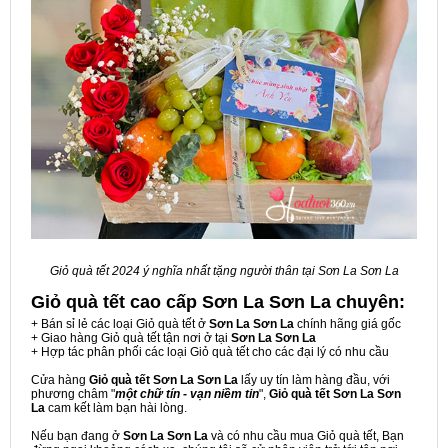
Giỏ quà tết 2024 ý nghĩa nhất tặng người thân tại Sơn La Sơn La
Giỏ quà tết cao cấp Sơn La Sơn La
chuyên:
+ Bán sỉ lẻ các loại Giỏ quà tết ở
Sơn La Sơn La
chính hãng giá gốc
+ Giao hàng Giỏ quà tết tận nơi ở tại
Sơn La Sơn La
+ Hợp tác phân phối các loại Giỏ quà tết cho các đại lý có nhu cầu
Cửa hàng
Giỏ quà tết Sơn La Sơn La
lấy uy tín làm hàng đầu, với
phương châm "
một chữ tín - vạn niềm tin
",
Giỏ quà tết Sơn La Sơn
La
cam kết làm bạn hài lòng.
Nếu bạn đang ở
Sơn La Sơn La
và có nhu cầu mua Giỏ quà tết, Bạn