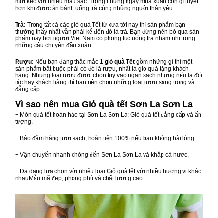
mứt kẹo với nhiều màu sắc. Trong những ngày mùa xuân còn gì tuyệt
hơn khi được ăn bánh uống trà cùng những người thân yêu.
Trà:
Trong tất cả các giỏ quà Tết từ xưa tới nay thì sản phẩm bạn
thường thấy nhất vẫn phải kể đến đó là trà. Bạn đừng nên bỏ qua sản
phẩm này bởi người Việt Nam có phong tục uống trà nhâm nhi trong
những câu chuyện đầu xuân.
Rượu:
Nếu bạn đang thắc mắc 1
giỏ quà Tết
gồm những gì thì một
sản phẩm bắt buộc phải có đó là rượu, nhất là giỏ quà tặng khách
hàng. Những loại rượu được chọn tùy vào ngân sách nhưng nếu là đối
tác hay khách hàng thì bạn nên chọn những loại rượu sang trọng và
đẳng cấp.
Vì sao nên mua
Giỏ quà tết Sơn La Sơn La
+ Món quà tết hoàn hảo tại Sơn La Sơn La: Giỏ quà tết đẳng cấp và ấn
tượng.
+ Bảo đảm hàng tươi sạch, hoàn tiền 100% nếu bạn không hài lòng
+ Vận chuyển nhanh chóng đến Sơn La Sơn La và khắp cả nước.
+ Đa dạng lựa chọn với nhiều loại Giỏ quà tết với nhiều hương vị khác
nhauMẫu mã đẹp, phong phú và chất lượng cao.