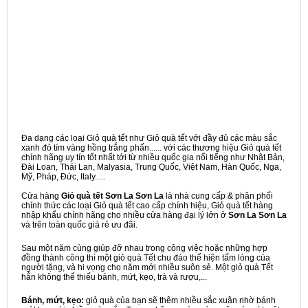
Đa dạng các loại Giỏ quà tết như Giỏ quà tết với đầy đủ các màu sắc
xanh đỏ tím vàng hồng trắng phấn...... với các thương hiệu Giỏ quà tết
chính hãng uy tín tốt nhất tới từ nhiều quốc gia nổi tiếng như Nhật Bản,
Đài Loan, Thái Lan, Malyasia, Trung Quốc, Việt Nam, Hàn Quốc, Nga,
Mỹ, Pháp, Đức, Italy.....
Cửa hàng
Giỏ quà tết Sơn La Sơn La
là nhà cung cấp & phân phối
chính thức các loại Giỏ quà tết cao cấp chính hiệu, Giỏ quà tết hàng
nhập khẩu chính hãng cho nhiều cửa hàng đại lý lớn ở
Sơn La Sơn La
và trên toàn quốc giá rẻ ưu đãi.
Sau một năm cùng giúp đỡ nhau trong công việc hoặc những hợp
đồng thành công thì một giỏ quà Tết chu đáo thể hiện tấm lòng của
người tặng, và hi vọng cho năm mới nhiều suôn sẻ. Một giỏ quà Tết
hẳn không thể thiếu bánh, mứt, kẹo, trà và rượu,...
Bánh, mứt, kẹo:
giỏ quà của bạn sẽ thêm nhiều sắc xuân nhờ bánh