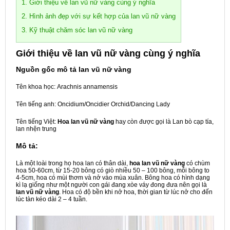
1. Giới thiệu về lan vũ nữ vàng cùng ý nghĩa
2. Hình ảnh đẹp với sự kết hợp của lan vũ nữ vàng
3. Kỹ thuật chăm sóc lan vũ nữ vàng
Giới thiệu về lan vũ nữ vàng cùng ý nghĩa
Nguồn gốc mô tả lan vũ nữ vàng
Tên khoa học: Arachnis annamensis
Tên tiếng anh: Oncidium/Oncidier Orchid/Dancing Lady
Tên tiếng Việt:
Hoa lan vũ nữ vàng
hay còn được gọi là Lan bò cạp tía,
lan nhện trung
Mô tả:
Là một loài trong họ hoa lan có thân dài,
hoa lan vũ nữ vàng
có chùm
hoa 50-60cm, từ 15-20 bông có giò nhiều 50 – 100 bông, mỗi bông to
4-5cm, hoa có mùi thơm và nở vào mùa xuân. Bông hoa có hình dạng
kì lạ giống như một người con gái đang xòe váy đong đưa nên gọi là
lan vũ nữ vàng
. Hoa có độ bền khi nở hoa, thời gian từ lúc nở cho đến
lúc tàn kéo dài 2 – 4 tuần.