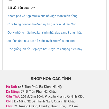
Bài viết liên quan :>>
Khám phá vẻ đẹp mới lạ của hồ điệp mãn thiên hồng
Cửa hàng hoa lan hồ điệp uy tín giá rẻ nhất Sài Gòn
Gợi ý những mẫu hoa lan sinh nhật đẹp sang trọng nhất
30 hình ảnh hoa lan hồ điệp tuyệt đẹp và sang trọng
Các giống lan hồ điệp cực hot được ưa chuộng hiện nay
SHOP HOA CÁC TỈNH
Hà Nội:
56B Trần Phú, Ba Đình, Hà Nội
Đà Nẵng:
271B Trần Phú, Hải Châu
Cần Thơ:
266 đường 30/4, P. Xuân khánh, Q.Ninh Kiều
CN 5
Đà Nẵng 32 Lê Thanh Nghị, Quận Hải Châu
CN 6
71 Trường Chinh, Phường Xuân Phú, TP Huế