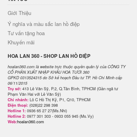
Giới Thiệu
Ý nghĩa và màu sắc lan hồ điệp
Tư vấn tặng hoa
Khuyến mãi
H​OA LAN 360 - SHOP LAN HỒ ĐIỆP
hoalan360.com là website trực thuộc quyền quản lý của CÔNG TY
CỔ PHẦN XUẤT NHẬP KHẨU HOA TƯƠI 360
GPKD 0313524315 do Sở kế hoạch Đầu tư TP. Hồ Chí Minh cấp
06/11/2015
Trụ sở:
413 Lê Văn Sỹ, P.2, Q.Tân Bình, TPHCM (Gần ngã tư
Phạm Văn Hai với Lê Văn Sỹ)
Chi nhánh:
Lô C Hồ Thị Kỷ, P1, Q10, TPHCM
Điện thoại:
(028)22 298 398
Hotline 1:
0936 65 27 27(Ms.Nhi)
Hotline 2:
0977 301 303 - 0933 055 945 (Ms.Vy)
Web:
hoalan360.com