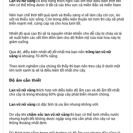
Lan vũ nữ vàng
có khả năng thích nghi cao với mọi điều kiện thời tiết
nên có thể trồng được ở tất cả các khu vực cả miền Bắc và miền Nam.
Nên hạn chế thời tiết quá lạnh và thiếu sáng vì sẽ làm cây còi cọc, èo
uột và thiếu sức sống. Còn trong điều kiện thuận lợi hơn thì cây sẽ phát
triển mạnh mẽ, cứng cáp và cho hoa tươi tốt.
Nhiệt độ quá cao thì sẽ là nguyên nhân khiến cho dễ cây bị cháy và lá
sẽ xuất hiện các vết lốm đốm làm cho độ thẩm mỹ của loài hoa này bị
giảm xuống.
Qua đó,
điều kiện nhiệt độ tốt nhất
mà bạn nên
trồng lan vũ nữ
vàng
là khoảng 70-80% nắng.
Theo kinh nghiệm của chúng tôi thấy thì bạn nên treo cây ở dưới một
lớn lưới xanh là sẽ là điều kiện tốt nhất cho cây.
Độ ẩm cần thiết
Lan vũ nữ vàng
thích hợp với điều kiện độ ẩm cao và độ ẩm tốt nhất
cho cây là trong khoảng 60% giúp cây phát triển nhanh chóng.
Lan vũ nữ vàng
có đặc tính là ưa ẩm nhưng không ướt.
Do vậy khi
chăm sóc lan vũ nữ vàng
thì bạn có thể tưới nhiều nước
nhưng tuyệt đối không được ngập úng mà cần phải cho cây có sự
thông thoáng nhất định.