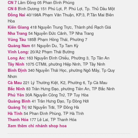
CN 7
Lâm Đồng 05 Phan Đình Phùng
CN 8
Bình Dương 151 Phú Lợi, P. Phú Lợi, Tp. Thủ Dầu Một
Đồng Nai
40/198A Phạm Văn Thuận, KP.3, P.Tân Mai Biên
Hòa
Kiên Giang
418 Nguyễn Trung Trực, Thành phố Rạch Giá
Nha Trang
54 Nguyễn Đức Cảnh, TP Nha Trang
Vũng Tàu
185B Phạm Hồng Thái, Phường 7
Quảng Nam
61 Nguyễn Du, Tp Tam Kỳ
Vĩnh Long:
20/A2 Phạm Thái Bường
Long An:
163 Nguyễn Đình Chiểu, Phường 3, Tp Tân An
Tây Ninh
1075 CTM8, phường Hiệp Ninh, TP Tây Ninh
Bình Định
340 Nguyễn Thái Học, phường Ngô Mây, Tp Quy
Nhơn
Cà Mau
221 Lý Thường Kiệt, K2, Phường 6, Tp Cà Mau
Bắc Ninh
83 Trần Hưng Đạo, phường Tiền An, TP Bắc Ninh
Phú Yên
30A Nguyễn Công Trứ, TP Tuy Hòa
Quảng Bình
41 Trần Hưng Đạo, Tp Đồng Hới
Quảng Trị
92 Nguyễn Trãi, TP Đông Hà
Hà Tĩnh
54 Phan Đình Phùng, TP Hà Tĩnh
Thanh Hóa
177 Lê Lai, TP Thanh Hóa
Xem thêm chi nhánh shop hoa