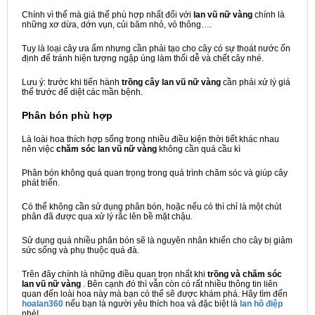
Chính vì thế mà giá thể phù hợp nhất đối với
lan vũ nữ vàng
chính là
những xơ dừa, dớn vụn, củi băm nhỏ, vỏ thông….
Tuy là loại cây ưa ẩm nhưng cần phải tạo cho cây có sự thoát nước ổn
định để tránh hiện tượng ngập úng làm thối dễ và chết cây nhé.
Lưu ý: trước khi tiến hành
trồng cây lan vũ nữ vàng
cần phải xử lý giá
thể trước để diệt các mần bệnh.
Phân bón phù hợp
Là loài hoa thích hợp sống trong nhiều điều kiện thời tiết khác nhau
nên việc
chăm sóc lan vũ nữ vàng
không cần quá cầu kì
Phân bón không quá quan trọng trong quá trình chăm sóc và giúp cây
phát triển.
Có thể không cần sử dụng phân bón, hoặc nếu có thì chỉ là một chút
phân đã được qua xử lý rắc lên bề mặt chậu.
Sử dụng quá nhiều phân bón sẽ là nguyên nhân khiến cho cây bị giảm
sức sống và phụ thuộc quá đà.
Trên đây chính là những điều quan trọn nhất khi
trồng và chăm sóc
lan vũ nữ vàng
. Bên cạnh đó thì vẫn còn có rất nhiều thông tin liên
quan đến loài hoa này mà bạn có thể sẽ được khám phá. Hãy tìm đến
hoalan360
nếu bạn là người yêu thích hoa và đặc biệt là
lan hồ điệp
nhé!