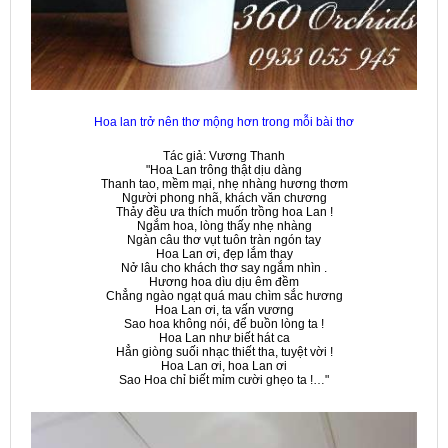
Hoa lan trở nên thơ mộng hơn trong mỗi bài thơ
Tác giả: Vương Thanh
"Hoa Lan trông thật dịu dàng
Thanh tao, mềm mại, nhẹ nhàng hương thơm
Người phong nhã, khách văn chương
Thảy đều ưa thích muốn trồng hoa Lan !
Ngắm hoa, lòng thấy nhẹ nhàng
Ngàn câu thơ vụt tuôn tràn ngón tay
Hoa Lan ơi, đẹp lắm thay
Nở lâu cho khách thơ say ngắm nhìn .
Hương hoa dìu dịu êm đềm
Chẳng ngào ngạt quá mau chìm sắc hương
Hoa Lan ơi, ta vấn vương
Sao hoa không nói, để buồn lòng ta !
Hoa Lan như biết hát ca
Hẳn giòng suối nhạc thiết tha, tuyệt vời !
Hoa Lan ơi, hoa Lan ơi
Sao Hoa chỉ biết mỉm cười ghẹo ta !…"