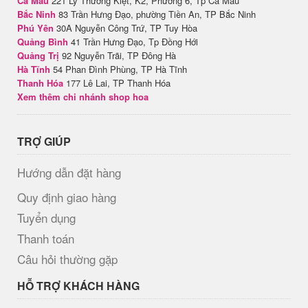
Cà Mau
221 Lý Thường Kiệt, K2, Phường 6, Tp Cà Mau
Bắc Ninh
83 Trần Hưng Đạo, phường Tiền An, TP Bắc Ninh
Phú Yên
30A Nguyễn Công Trứ, TP Tuy Hòa
Quảng Bình
41 Trần Hưng Đạo, Tp Đồng Hới
Quảng Trị
92 Nguyễn Trãi, TP Đông Hà
Hà Tĩnh
54 Phan Đình Phùng, TP Hà Tĩnh
Thanh Hóa
177 Lê Lai, TP Thanh Hóa
Xem thêm chi nhánh shop hoa
TRỢ GIÚP
Hướng dẫn đặt hàng
Quy định giao hàng
Tuyển dụng
Thanh toán
Câu hỏi thường gặp
HỖ TRỢ KHÁCH HÀNG