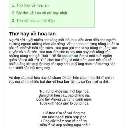
1. Thơ hay về hoa lan
2. Bài thơ về Lan vũ nữ hay nhất
3. Thơ về hoa lan hồ điệp
Thơ hay về hoa lan
Người đời tuyệt nhiên cho rằng mỗi loài hoa đều đem đến cho người
thưởng ngoạn những cảm xúc riêng. Ví như hoa phượng hồng khiến ta
bồi hồi nhớ về thời cặp sách. Hoa gạo gợi cho ta sự bâng khuâng xao
xuyến và nuối tiếc. Hoa ban làm cho ta say như say môi nồng của
những nàng con gái Thái…Để rồi
hoa lan
lại làm ta mải miết ngắm
quên hết cả đất trời. Thú chơi lan cũng là một niềm đam mê của rất
nhiều tầng lớp quý tộc hay các quý anh, quý ông đam mê hương sắc
tinh khiết của núi rừng này.
Vẻ đẹp của loài hoa này đã chạm tới tâm hồn của nhiều thi sĩ, chính
vậy mà có rất nhiều bài
thơ về hoa lan
rất hay cứ lần lượt ra đời…
"Núi rừng khoe sắc một loài hoa,
Bám chặt trên cây, bão chẳng sa.
Lỗng lẫy Phong Lan phô cánh ngọc
Tươi xinh “đóa gió” lộ bông ngà
Giỏ treo cửa sổ vui lòng mẹ
Dàn móc ngoài hiên hợp ý ba.
Cùng cốc thâm sơn về phố thị
Điểm tô vẻ đẹp những ngôi nhà."