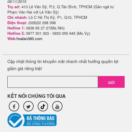
06/11/2015
Trụ sở:
413 Lê Văn Sỹ, P.2, Q.Tân Bình, TPHCM (Gần ngã tư
Phạm Văn Hai với Lê Văn Sỹ)
Chi nhánh:
Lô C Hồ Thị Kỷ, P1, Q10, TPHCM
Điện thoại:
(028)22 298 398
Hotline 1:
0936 65 27 27(Ms.Nhi)
Hotline 2:
0977 301 303 - 0933 055 945 (Ms.Vy)
Web:
hoalan360.com
Cập nhật thông tin khuyến mãi nhanh nhất hưởng quyền lợi
giảm giá riêng biệt
GỬI
KẾT NỐI CHÚNG TÔI QUA