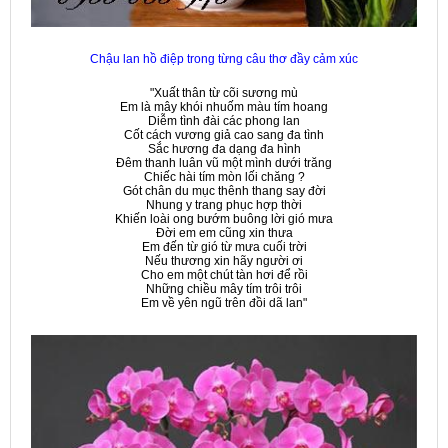
Chậu lan hồ điệp trong từng câu thơ đầy cảm xúc
"Xuất thân từ cõi sương mù
Em là mây khói nhuốm màu tím hoang
Diễm tình đài các phong lan
Cốt cách vương giả cao sang đa tình
Sắc hương đa dạng đa hình
Đêm thanh luân vũ một mình dưới trăng
Chiếc hài tím mòn lối chăng ?
Gót chân du mục thênh thang say đời
Nhung y trang phục hợp thời
Khiến loài ong bướm buông lời gió mưa
Đời em em cũng xin thưa
Em đến từ gió từ mưa cuối trời
Nếu thương xin hãy người ơi
Cho em một chút tàn hơi để rồi
Những chiều mây tím trôi trôi
Em về yên ngũ trên đồi dã lan"