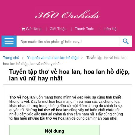
Giỏ Hàng
|
Giới Thiệu
|
Thanh Toán
|
Liên Hệ
Trang chủ
Ý nghĩa và màu sắc lan hồ điệp
Tuyển tập thơ về hoa lan,
hoa lan hồ điệp, lan vũ nữ hay nhất
Tuyển tập thơ về hoa lan, hoa lan hồ điệp,
lan vũ nữ hay nhất
Thơ về hoa lan
luôn mang trong mình vẻ đẹp kiêu sa cùng tinh khiết
không tỳ vết. Đây là một loài hoa mang nhiều màu sắc và chủng loại
khác nhau nhưng trong chúng đều có một điểm chung đó chính là sự
quyến rũ. Những
bài thơ về hoa lan
cũng vậy nó luôn chất chứa rất
nhiều cảm xúc đặc biệt đó chính là tình cảm nam nữ. Hãy cùng chúng
tôi tìm hiểu
những bài thơ về hoa lan
để cùng cảm nhận bạn nhé!
Nội dung