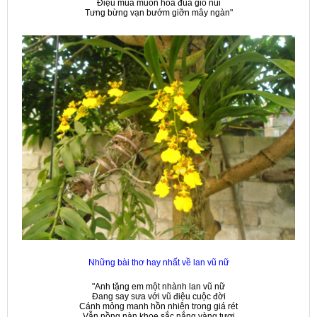
Điệu múa muôn hoa đùa gió núi
Tưng bừng vạn bướm giỡn mây ngàn"
Những bài thơ hay nhất về lan vũ nữ
"Anh tặng em một nhành lan vũ nữ
Đang say sưa với vũ điệu cuộc đời
Cánh mỏng manh hồn nhiên trong giá rét
Vẫn nồng nàn khoe sắc nắng vàng tươi