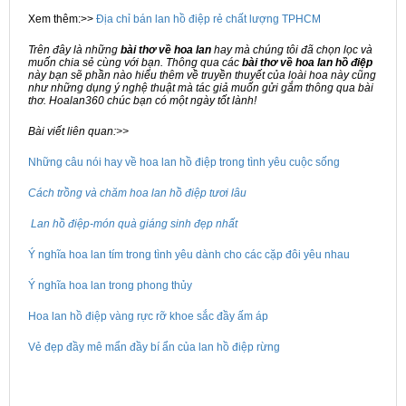
Xem thêm:>>
Địa chỉ bán lan hồ điệp rẻ chất lượng TPHCM
Trên đây là những
bài
thơ về hoa lan
hay mà chúng tôi đã chọn lọc và
muốn chia sẻ cùng với bạn. Thông qua các
bài thơ về hoa lan hồ điệp
này bạn sẽ phần nào hiểu thêm về truyền thuyết của loài hoa này cũng
như những dụng ý nghệ thuật mà tác giả muốn gửi gắm thông qua bài
thơ. Hoalan360 chúc bạn có một ngày tốt lành!
Bài viết liên quan:>>
Những câu nói hay về hoa lan hồ điệp trong tình yêu cuộc sống
Cách trồng và chăm hoa lan hồ điệp tươi lâu
Lan hồ điệp-món quà giáng sinh đẹp nhất
Ý nghĩa hoa lan tím trong tình yêu dành cho các cặp đôi yêu nhau
Ý nghĩa hoa lan trong phong thủy
Hoa lan hồ điệp vàng rực rỡ khoe sắc đầy ấm áp
Vẻ đẹp đầy mê mẩn đầy bí ẩn của lan hồ điệp rừng