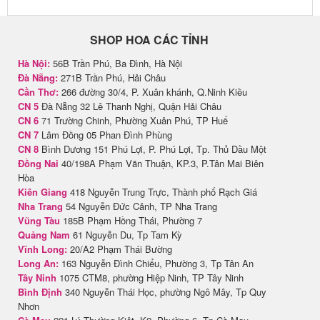
SHOP HOA CÁC TỈNH
Hà Nội:
56B Trần Phú, Ba Đình, Hà Nội
Đà Nẵng:
271B Trần Phú, Hải Châu
Cần Thơ:
266 đường 30/4, P. Xuân khánh, Q.Ninh Kiều
CN 5
Đà Nẵng 32 Lê Thanh Nghị, Quận Hải Châu
CN 6
71 Trường Chinh, Phường Xuân Phú, TP Huế
CN 7
Lâm Đồng 05 Phan Đình Phùng
CN 8
Bình Dương 151 Phú Lợi, P. Phú Lợi, Tp. Thủ Dầu Một
Đồng Nai
40/198A Phạm Văn Thuận, KP.3, P.Tân Mai Biên
Hòa
Kiên Giang
418 Nguyễn Trung Trực, Thành phố Rạch Giá
Nha Trang
54 Nguyễn Đức Cảnh, TP Nha Trang
Vũng Tàu
185B Phạm Hồng Thái, Phường 7
Quảng Nam
61 Nguyễn Du, Tp Tam Kỳ
Vĩnh Long:
20/A2 Phạm Thái Bường
Long An:
163 Nguyễn Đình Chiểu, Phường 3, Tp Tân An
Tây Ninh
1075 CTM8, phường Hiệp Ninh, TP Tây Ninh
Bình Định
340 Nguyễn Thái Học, phường Ngô Mây, Tp Quy
Nhơn