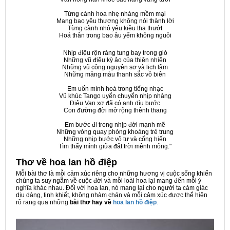
Từng cánh hoa nhẹ nhàng mềm mại
Mang bao yêu thương không nói thành lời
Từng cành nhỏ yêu kiều tha thướt
Hoá thân trong bao âu yếm không nguôi
Nhịp điệu rộn ràng tung bay trong gió
Những vũ điệu kỳ ảo của thiên nhiên
Những vũ công nguyên sơ và lịch lãm
Những mảng màu thanh sắc vô biên
Em uốn mình hoà trong tiếng nhạc
Vũ khúc Tango uyển chuyển nhịp nhàng
Điệu Van xơ đã có anh dìu bước
Con đường đời mở rộng thênh thang
Em bước đi trong nhịp đời mạnh mẽ
Những vòng quay phóng khoáng trẻ trung
Những nhịp bước vô tư và cống hiến
Tìm thấy mình giữa đất trời mênh mông."
Thơ về hoa lan hồ điệp
Mỗi bài thơ là mỗi cảm xúc riêng cho những hương vị cuộc sống khiến
chúng ta suy ngẫm về cuộc đời và mỗi loài hoa lại mang đến mỗi ý
nghĩa khác nhau. Đối với hoa lan, nó mang lại cho người ta cảm giác
dịu dàng, tinh khiết, không nhàm chán và mỗi cảm xúc được thể hiện
rõ rang qua những
bài thơ hay về
hoa lan hồ điệp
.